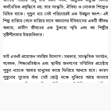
জাতির পরিচয় শুধু তার উন্নত ভবন, আধুনিক প্রযুক্তি কিংবা
অর্থনৈতিক প্রবৃদ্ধিতে নয়; তার সংস্কৃতি, ঐতিহ্য ও লোকজ শিল্পেও
নিহিত থাকে। পুতুল নাচ সেই পরিচয়েরই এক উজ্জ্বল অংশ। এই
শিল্প হারিয়ে গেলে হারিয়ে যাবে আমাদের ইতিহাসের একটি জীবন্ত
অধ্যায়, গ্রামীণ জীবনের এক টুকরো স্মৃতি এবং বহু শিল্পীর
সৃষ্টিশীলতার উত্তরাধিকার।
তাই এখনই প্রয়োজন সমন্বিত উদ্যোগ। সরকার, সাংস্কৃতিক সংগঠন,
গবেষক, শিক্ষাপ্রতিষ্ঠান এবং স্থানীয় জনগণের সম্মিলিত প্রচেষ্টায়
পুতুল নাচকে আবার মানুষের কাছে ফিরিয়ে আনতে হবে। কারণ
পুতুলের সুতোয় বাঁধা সেই ছোট্ট মঞ্চে লুকিয়ে আছে বাংলার
লোকজ সংস্কৃতির এক বিশাল ইতিহাস। সেই ইতিহাসকে বাঁচিয়ে
রাখার দায়িত্ব আমাদের সবার।
লেখক: সংবাদকর্মী