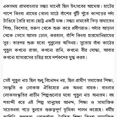
একসময় গ্রামবাংলার সন্ধ্যা মানেই ছিল উৎসবের আমেজ। হাটের
পাশে কিংবা গ্রামের খোলা মাঠে বাঁশের খুঁটি পুঁতে কাপড়ের পর্দা
টাঙিয়ে তৈরি হতো ছোট্ট একটি মঞ্চ। সন্ধ্যা নামতেই ভিড় জমাতেন
শিশু, কিশোর, তরুণ থেকে শুরু করে প্রবীণরাও। পর্দার আড়াল
থেকে ভেসে আসত ঢোল, করতাল, বাঁশি কিংবা হারমোনিয়ামের
সুর। তারপর শুরু হতো পুতুলের অভিনয়। সুতোয় বাঁধা কাঠের
পুতুল কখনো রাজা, কখনো রানি, কখনো বীর যোদ্ধা, আবার
কখনো হাস্যরসের চরিত্র হয়ে দর্শকদের মুগ্ধ করত।
সেই পুতুল নাচ ছিল শুধু বিনোদন নয়, ছিল গ্রামীণ সমাজের শিক্ষা,
সংস্কৃতি ও লোকজ ঐতিহ্যের এক অনন্য বাহক। বাংলার
লোকসংস্কৃতির প্রাচীন শিল্পগুলোর মধ্যে পুতুল নাচ অন্যতম। বহু
শতাব্দী ধরে এই শিল্প মানুষের আনন্দ, শিক্ষা ও সামাজিক
সচেতনতা গড়ে তুলতে গুরুত্বপূর্ণ ভূমিকা পালন করেছে। ধর্মীয়