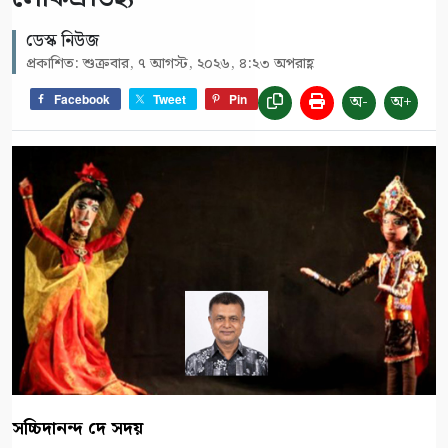
ডেস্ক নিউজ
প্রকাশিত: শুক্রবার, ৭ আগস্ট, ২০২৬, ৪:২৩ অপরাহ্ণ
অ-
অ+
Facebook
Tweet
Pin
সচ্চিদানন্দ দে সদয়