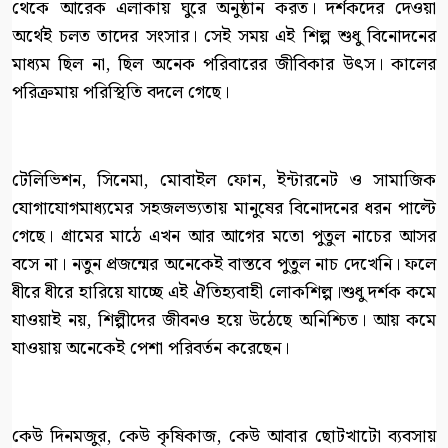
থেকে আরেক এলাকায় ঘুরে অনুষ্ঠান করত। দর্শকদের দেওয়া
অর্থেই চলত তাদের সংসার। সেই সময় এই শিল্প শুধু বিনোদনের
মাধ্যম ছিল না, ছিল অনেক পরিবারের জীবিকার উৎস। কালের
পরিক্রমায় পরিস্থিতি বদলে গেছে।
টেলিভিশন, সিনেমা, মোবাইল ফোন, ইন্টারনেট ও সামাজিক
যোগাযোগমাধ্যমের সহজলভ্যতায় মানুষের বিনোদনের ধরন পাল্টে
গেছে। গ্রামের মাঠে এখন আর আগের মতো পুতুল নাচের আসর
বসে না। নতুন প্রজন্মের অনেকেই বাস্তবে পুতুল নাচ দেখেনি। ফলে
ধীরে ধীরে হারিয়ে যাচ্ছে এই ঐতিহ্যবাহী লোকশিল্প।শুধু দর্শক কমে
যাওয়াই নয়, শিল্পীদের জীবনও হয়ে উঠেছে অনিশ্চিত। আয় কমে
যাওয়ায় অনেকেই পেশা পরিবর্তন করেছেন।
কেউ দিনমজুর, কেউ কৃষিকাজ, কেউ আবার ছোটখাটো ব্যবসায়