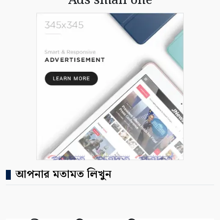
Ads small one
আপনার মতামত লিখুন