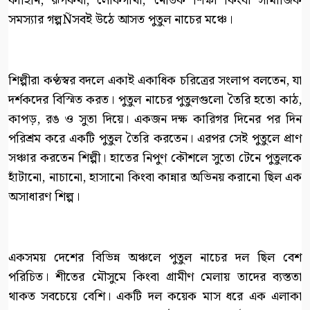
কাহিনি, রূপকথা, লোকগাঁথা, নৈতিক শিক্ষা কিংবা সামাজিক
সমস্যার গল্পÑসবই উঠে আসত পুতুল নাচের মঞ্চে।
শিল্পীরা কণ্ঠস্বর বদলে একাই একাধিক চরিত্রের সংলাপ বলতেন, যা
দর্শকদের বিস্মিত করত। পুতুল নাচের পুতুলগুলো তৈরি হতো কাঠ,
কাপড়, রঙ ও সুতা দিয়ে। একজন দক্ষ কারিগর দিনের পর দিন
পরিশ্রম করে একটি পুতুল তৈরি করতেন। এরপর সেই পুতুলে প্রাণ
সঞ্চার করতেন শিল্পী। হাতের নিপুণ কৌশলে সুতো টেনে পুতুলকে
হাঁটানো, নাচানো, হাসানো কিংবা কান্নার অভিনয় করানো ছিল এক
অসাধারণ শিল্প।
একসময় দেশের বিভিন্ন অঞ্চলে পুতুল নাচের দল ছিল বেশ
পরিচিত। শীতের মৌসুমে কিংবা গ্রামীণ মেলায় তাদের ব্যস্ততা
থাকত সবচেয়ে বেশি। একটি দল কয়েক মাস ধরে এক এলাকা