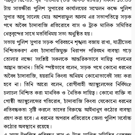
পত্রদূত রিপোর্ট: বৃহস্পতিবার (০৬ আগস্ট ২০২৬) সকাল ১০:৩০
টায় সাতক্ষীরা পুলিশ সুপারের কার্যালয়ের সম্মেলন কক্ষে পুলিশ
সুপার আবু সালেহ মোঃ আশরাফুল আলম এর সভাপতিত্বে সড়ক
পথে অবৈধ চাঁদাবাজি প্রতিরোধে বাস ও ট্রাক মালিক সমিতির
নেতৃবৃন্দের সাথে মতবিনিময় সভা অনুষ্ঠিত হয়।
সভায় পুলিশ সুপার সড়ক পরিবহনে শৃঙ্খলা বজায় রাখা, যাত্রীসেবা
নিশ্চিতকরণ এবং চাঁদাবাজিমুক্ত নিরাপদ পরিবহন ব্যবস্থা গড়ে
তোলার লক্ষ্যে সংশ্লিষ্ট সকলকে আন্তরিকভাবে দায়িত্ব পালনের
আহ্বান জানান। তিনি স্পষ্টভাবে বলেন, সড়ক পথে কোনো ধরনের
অবৈধ চাঁদাবাজি, হয়রানি কিংবা অনিয়ম কোনোভাবেই সহ্য করা
হবে না। তিনি আরো বলেন, রোগীবাহী অ্যাম্বুলেন্সের নির্বিঘœ
চলাচল নিশ্চিত করা মানবিক ও নৈতিক দায়িত্ব। কোনো ব্যক্তি বা
গোষ্ঠী অ্যাম্বুলেন্সের গতিরোধ, চাঁদাবাজি কিংবা যেকোনো ধরনের
প্রতিবন্ধকতা সৃষ্টি করলে তাদের বিরুদ্ধে আইনানুগ কঠোর ব্যবস্থা
গ্রহণ করা হবে। এ ধরনের অপরাধ প্রতিরোধে জেলা পুলিশ সর্বোচ্চ
কঠোর অবস্থানে রয়েছে।