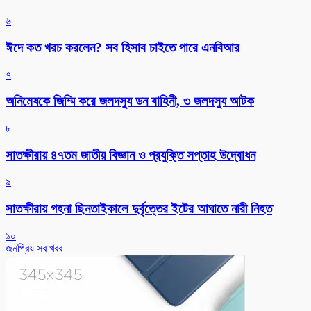
৬
ঈদে কত খরচ করলেন? সব হিসাব চাইতে পারে এনবিআর
৭
অনিমেষকে জিম্মি করে জলদস্যু ডন বাহিনী, ৩ জলদস্যু আটক
৮
সাতক্ষীরায় ৪৭তম জাতীয় বিজ্ঞান ও প্রযুক্তি সপ্তাহ উদ্বোধন
৯
সাতক্ষীরায় গহনা ছিনতাইকালে দুর্বৃত্তের ইটের আঘাতে নারী নিহত
১০
জনপ্রিয় সব খবর