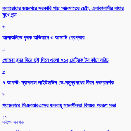
কলারোয়ার জয়নগরে সরকারি গাছ আত্মসাতের চেষ্টা, এলাকাবাসীর বাধার
মুখে পন্ড
৬
আশাশুনিতে পৃথক অভিযানে ৩ আসামি গ্রেপ্তার
৭
ভোমরা বন্দর দিয়ে দুই দিনে এলো ৭১২ মেট্রিক টন কাঁচা মরিচ
৮
৭ আগস্ট: ন্যাশনাল লাইটহাউস ডে-সমুদ্রপথের নীরব পথপ্রদর্শক
৯
শ্যামনগরে সিএনআরএসের জলবায়ু সহনশীলতা বিষয়ক প্রকল্প সভা
১০
সর্বশেষ সব খবর