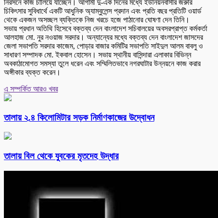
নিরসনে কাজ চালিয়ে যাচ্ছেন। আগামী দু-এক দিনের মধ্যে ইউনিয়নবাসীর জরুরি
চিকিৎসার সুবিধার্থে একটি আধুনিক অ্যাম্বুলেন্স প্রদান এবং প্রতি বছর প্রতিটি ওয়ার্ড
থেকে একজন অসচ্ছল ব্যক্তিকে নিজ খরচে হজে পাঠানোর ঘোষণা দেন তিনি।
সভায় প্রধান অতিথি হিসেবে বক্তব্য দেন বাংলাদেশ সচিবালয়ের অবসরপ্রাপ্ত কর্মকর্তা
আলহাজ মো. নুর নওয়াজ সরদার। অন্যান্যের মধ্যে বক্তব্য দেন বাংলাদেশ জাসদের
জেলা সভাপতি সরদার কাজেম, পোড়ার বাজার কমিটির সভাপতি সাইদুল আলম বাবলু ও
সাধারণ সম্পাদক মো. ইকবাল হোসেন। সভায় স্থানীয় বাসিন্দারা এলাকার বিভিন্ন
অবকাঠামোগত সমস্যা তুলে ধরেন এবং সম্মিলিতভাবে নগরঘাটার উন্নয়নে কাজ করার
অঙ্গীকার ব্যক্ত করেন।
এ সম্পর্কিত আরও খবর
তালায় ২.৪ কিলোমিটার সড়ক নির্মাণকাজের উদ্বোধন
তালায় বিল থেকে যুবকের মৃতদেহ উদ্ধার