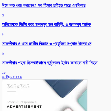
ঈদে কত খরচ করলেন? সব হিসাব চাইতে পারে এনবিআর
৭
অনিমেষকে জিম্মি করে জলদস্যু ডন বাহিনী, ৩ জলদস্যু আটক
৮
সাতক্ষীরায় ৪৭তম জাতীয় বিজ্ঞান ও প্রযুক্তি সপ্তাহ উদ্বোধন
৯
সাতক্ষীরায় গহনা ছিনতাইকালে দুর্বৃত্তের ইটের আঘাতে নারী নিহত
১০
জনপ্রিয় সব খবর