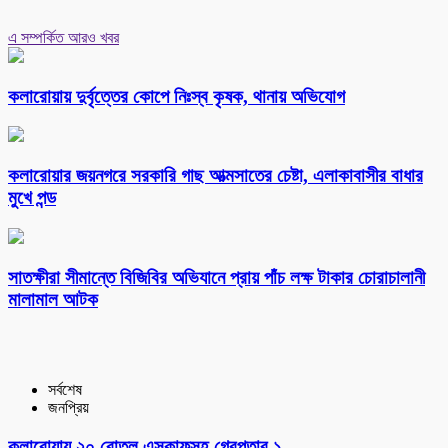
এ সম্পর্কিত আরও খবর
কলারোয়ায় দুর্বৃত্তের কোপে নিঃস্ব কৃষক, থানায় অভিযোগ
কলারোয়ার জয়নগরে সরকারি গাছ আত্মসাতের চেষ্টা, এলাকাবাসীর বাধার
মুখে পন্ড
সাতক্ষীরা সীমান্তে বিজিবির অভিযানে প্রায় পাঁচ লক্ষ টাকার চোরাচালানী
মালামাল আটক
সর্বশেষ
জনপ্রিয়
কলারোয়ায় ২০ বোতল এসকাফসহ গ্রেপ্তার ১