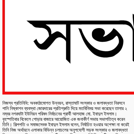
নিজস্ব প্রতিনিধি: অবকাঠামোগত উন্নয়ন, রাস্তাঘাট সংস্কার ও জলাবদ্ধতা নিরসনে
পানি নিষ্কাশন ব্যবস্থা জোরদারের প্রতিশ্রুতি দিয়ে মতবিনিময় সভা করেছেন তালার ২
নম্বর নগরঘাটা ইউনিয়ন পরিষদ নির্বাচনের প্রার্থী আলহাজ মো. ইবাদুল ইসলাম।
বৃহস্পতিবার বিকেলে পোড়ার বাজারে আয়োজিত এক জনাকীর্ণ সভায় সভাপতিত্ব করেন
তিনি। শিল্পপতি ও সমাজসেবক ইবাদুল ইসলাম বলেন, নির্বাচিত হওয়ার অপেক্ষা না করেই
তিনি নিজ অর্থায়নে এলাকার বিভিন্ন চলাচলের অনুপযোগী সড়ক সংস্কার ও জলাবদ্ধতা