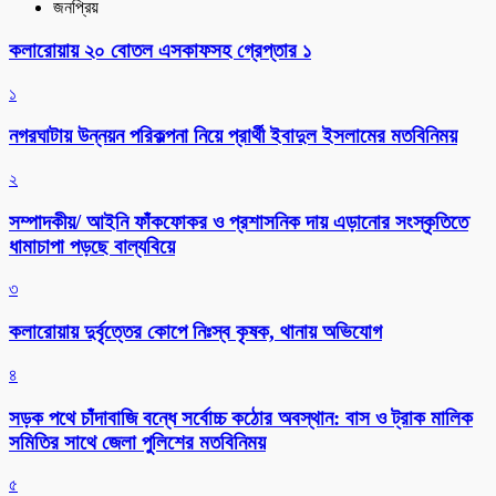
জনপ্রিয়
কলারোয়ায় ২০ বোতল এসকাফসহ গ্রেপ্তার ১
১
নগরঘাটায় উন্নয়ন পরিকল্পনা নিয়ে প্রার্থী ইবাদুল ইসলামের মতবিনিময়
২
সম্পাদকীয়/ আইনি ফাঁকফোকর ও প্রশাসনিক দায় এড়ানোর সংস্কৃতিতে
ধামাচাপা পড়ছে বাল্যবিয়ে
৩
কলারোয়ায় দুর্বৃত্তের কোপে নিঃস্ব কৃষক, থানায় অভিযোগ
৪
সড়ক পথে চাঁদাবাজি বন্ধে সর্বোচ্চ কঠোর অবস্থান: বাস ও ট্রাক মালিক
সমিতির সাথে জেলা পুলিশের মতবিনিময়
৫