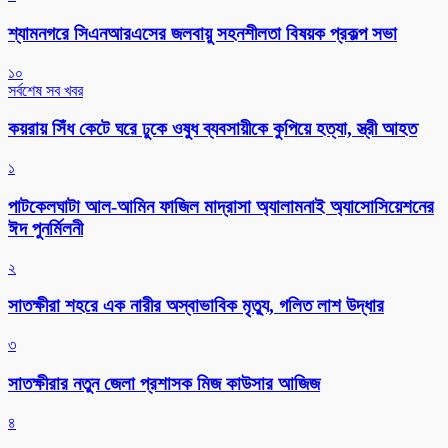
শ্যামনগরে সিএনআরএসের জলবায়ু সহনশীলতা বিষয়ক প্রকল্প সভা
১০
সর্বশেষ সব খবর
কয়রায় সিঁধ কেটে ঘরে ঢুকে ওষুধ ব্যবসায়ীকে কুপিয়ে হত্যা, স্ত্রী আহত
১
পাটকেলঘাটা আল-আমিন ফাজিল মাদ্রাসা অ্যালামনাই অ্যাসোসিয়েশনের
ঈদ পুনর্মিলনী
২
সাতক্ষীরা শহরে এক নারীর অস্বাভাবিক মৃত্যু, গলিত লাশ উদ্ধার
৩
সাতক্ষীরার নতুন জেলা প্রশাসক মিজ কাউসার আজিজ
৪