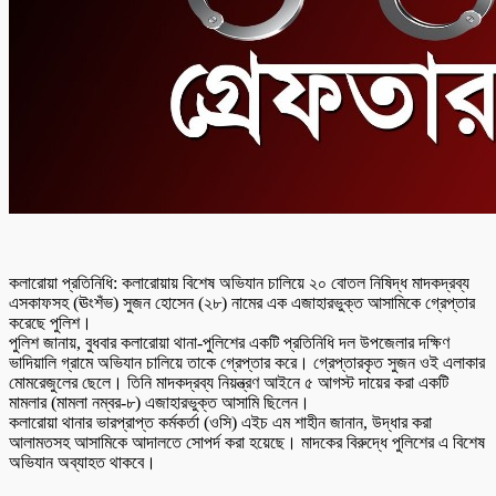
কলারোয়া প্রতিনিধি: কলারোয়ায় বিশেষ অভিযান চালিয়ে ২০ বোতল নিষিদ্ধ মাদকদ্রব্য
এসকাফসহ (ঊংশঁভ) সুজন হোসেন (২৮) নামের এক এজাহারভুক্ত আসামিকে গ্রেপ্তার
করেছে পুলিশ।
পুলিশ জানায়, বুধবার কলারোয়া থানা-পুলিশের একটি প্রতিনিধি দল উপজেলার দক্ষিণ
ভাদিয়ালি গ্রামে অভিযান চালিয়ে তাকে গ্রেপ্তার করে। গ্রেপ্তারকৃত সুজন ওই এলাকার
মোমরেজুলের ছেলে। তিনি মাদকদ্রব্য নিয়ন্ত্রণ আইনে ৫ আগস্ট দায়ের করা একটি
মামলার (মামলা নম্বর-৮) এজাহারভুক্ত আসামি ছিলেন।
কলারোয়া থানার ভারপ্রাপ্ত কর্মকর্তা (ওসি) এইচ এম শাহীন জানান, উদ্ধার করা
আলামতসহ আসামিকে আদালতে সোপর্দ করা হয়েছে। মাদকের বিরুদ্ধে পুলিশের এ বিশেষ
অভিযান অব্যাহত থাকবে।