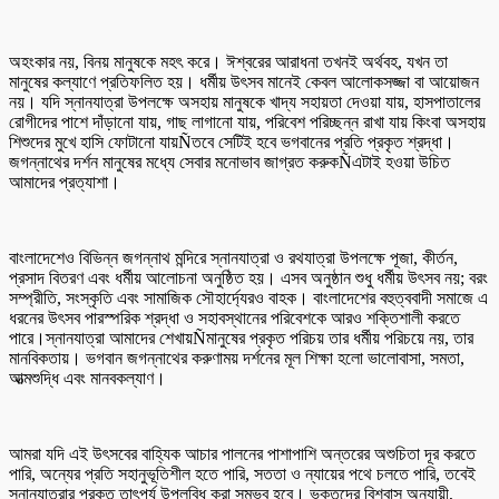
অহংকার নয়, বিনয় মানুষকে মহৎ করে। ঈশ্বরের আরাধনা তখনই অর্থবহ, যখন তা
মানুষের কল্যাণে প্রতিফলিত হয়। ধর্মীয় উৎসব মানেই কেবল আলোকসজ্জা বা আয়োজন
নয়। যদি স্নানযাত্রা উপলক্ষে অসহায় মানুষকে খাদ্য সহায়তা দেওয়া যায়, হাসপাতালের
রোগীদের পাশে দাঁড়ানো যায়, গাছ লাগানো যায়, পরিবেশ পরিচ্ছন্ন রাখা যায় কিংবা অসহায়
শিশুদের মুখে হাসি ফোটানো যায়Ñতবে সেটিই হবে ভগবানের প্রতি প্রকৃত শ্রদ্ধা।
জগন্নাথের দর্শন মানুষের মধ্যে সেবার মনোভাব জাগ্রত করুকÑএটাই হওয়া উচিত
আমাদের প্রত্যাশা।
বাংলাদেশেও বিভিন্ন জগন্নাথ মন্দিরে স্নানযাত্রা ও রথযাত্রা উপলক্ষে পূজা, কীর্তন,
প্রসাদ বিতরণ এবং ধর্মীয় আলোচনা অনুষ্ঠিত হয়। এসব অনুষ্ঠান শুধু ধর্মীয় উৎসব নয়; বরং
সম্প্রীতি, সংস্কৃতি এবং সামাজিক সৌহার্দ্যেরও বাহক। বাংলাদেশের বহুত্ববাদী সমাজে এ
ধরনের উৎসব পারস্পরিক শ্রদ্ধা ও সহাবস্থানের পরিবেশকে আরও শক্তিশালী করতে
পারে।স্নানযাত্রা আমাদের শেখায়Ñমানুষের প্রকৃত পরিচয় তার ধর্মীয় পরিচয়ে নয়, তার
মানবিকতায়। ভগবান জগন্নাথের করুণাময় দর্শনের মূল শিক্ষা হলো ভালোবাসা, সমতা,
আত্মশুদ্ধি এবং মানবকল্যাণ।
আমরা যদি এই উৎসবের বাহ্যিক আচার পালনের পাশাপাশি অন্তরের অশুচিতা দূর করতে
পারি, অন্যের প্রতি সহানুভূতিশীল হতে পারি, সততা ও ন্যায়ের পথে চলতে পারি, তবেই
স্নানযাত্রার প্রকৃত তাৎপর্য উপলব্ধি করা সম্ভব হবে। ভক্তদের বিশ্বাস অনুযায়ী,