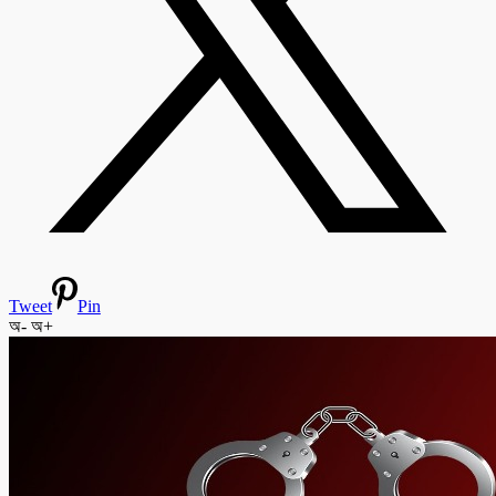
Tweet
Pin
অ-
অ+