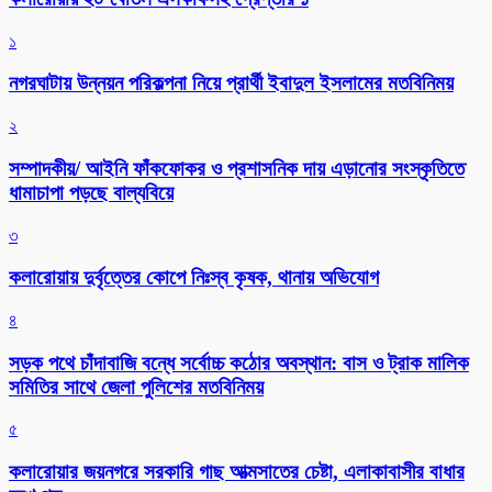
১
নগরঘাটায় উন্নয়ন পরিকল্পনা নিয়ে প্রার্থী ইবাদুল ইসলামের মতবিনিময়
২
সম্পাদকীয়/ আইনি ফাঁকফোকর ও প্রশাসনিক দায় এড়ানোর সংস্কৃতিতে
ধামাচাপা পড়ছে বাল্যবিয়ে
৩
কলারোয়ায় দুর্বৃত্তের কোপে নিঃস্ব কৃষক, থানায় অভিযোগ
৪
সড়ক পথে চাঁদাবাজি বন্ধে সর্বোচ্চ কঠোর অবস্থান: বাস ও ট্রাক মালিক
সমিতির সাথে জেলা পুলিশের মতবিনিময়
৫
কলারোয়ার জয়নগরে সরকারি গাছ আত্মসাতের চেষ্টা, এলাকাবাসীর বাধার