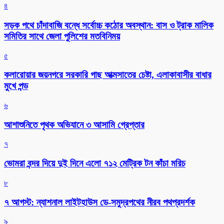
৪
সড়ক পথে চাঁদাবাজি বন্ধে সর্বোচ্চ কঠোর অবস্থান: বাস ও ট্রাক মালিক
সমিতির সাথে জেলা পুলিশের মতবিনিময়
৫
কলারোয়ার জয়নগরে সরকারি গাছ আত্মসাতের চেষ্টা, এলাকাবাসীর বাধার
মুখে পন্ড
৬
আশাশুনিতে পৃথক অভিযানে ৩ আসামি গ্রেপ্তার
৭
ভোমরা বন্দর দিয়ে দুই দিনে এলো ৭১২ মেট্রিক টন কাঁচা মরিচ
৮
৭ আগস্ট: ন্যাশনাল লাইটহাউস ডে-সমুদ্রপথের নীরব পথপ্রদর্শক
৯