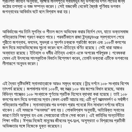
প্রচলিত কাহিনি অনুযায়ী, ব্রহ্মার মানসপুত্র স্বায়ম্ভুব মনু ভগবানের দর্শন লাভের জন্য
কঠোর তপস্যা ও যজ্ঞ সম্পন্ন করেন। সেই যজ্ঞবেদী থেকেই জ্যৈষ্ঠ পূর্ণিমায় ভগবান
জগন্নাথের আবির্ভাব ঘটে বলে বিশ্বাস করা হয়।
আবির্ভাবের পর তিনি সুগন্ধি ও শীতল জলে অভিষেক করার নির্দেশ দেন, যাতে ভক্তসমাজ
পবিত্রতার শিক্ষা গ্রহণ করতে পারে। পরবর্তীকালে রাজা ইন্দ্রদ্যু¤œ স্বপ্নাদেশ পেয়ে
পুরীতে জগন্নাথ, বলদেব, সুভদ্রা ও সুদর্শন চক্রকে প্রতিষ্ঠা করেন এবং ১০৮টি কলশের
জল দিয়ে মহাঅভিষেকের সূচনা করেন বলে ঐতিহ্যে বর্ণিত রয়েছে। সেই ধারা আজও
অব্যাহত রয়েছে। ইতিহাস ও ধর্মীয় ঐতিহ্য এখানে একে অপরের পরিপূরক। গবেষকরা
যেমন এই উৎসবের সাংস্কৃতিক বিবর্তন বিশ্লেষণ করেন, তেমনি ভক্তরা এটিকে ভগবানের
লীলারূপে অনুভব করেন।
এই দ্বৈত দৃষ্টিভঙ্গিই স্নানযাত্রাকে আরও সমৃদ্ধ করেছে।হিন্দু দর্শনে ১০৮ সংখ্যার বিশেষ
তাৎপর্য রয়েছে। জপমালার দানা ১০৮টি, বহু মন্ত্র ১০৮ বার জপের বিধান রয়েছে, আবার
বিভিন্ন শাস্ত্রেও ১০৮ সংখ্যাকে পূর্ণতার প্রতীক হিসেবে ব্যাখ্যা করা হয়েছে। তাই ১০৮
কলশের জল দিয়ে ভগবানের স্নান কেবল একটি আচার নয়; এটি পূর্ণ আত্মসমর্পণ ও সর্বাঙ্গীণ
পবিত্রতার প্রতীক। স্নানযাত্রার পর ভগবান প্রায় পনেরো দিন সাধারণ দর্শনের বাইরে
থাকেন। এই সময়কে “অনবসর” বলা হয়। লোকবিশ্বাস অনুযায়ী, অতিরিক্ত স্নানের
কারণে তিনি অসুস্থ হন এবং সেবায়েতরা তাঁকে সেবা করেন। এই কাহিনির অন্তর্নিহিত
শিক্ষা গভীর। ঈশ্বর নিজেই মানুষের জীবনের সুখ-দুঃখ, অসুস্থতা ও বিশ্রামের প্রতীকী
অভিজ্ঞতার সঙ্গে নিজেকে যুক্ত করেছেন।