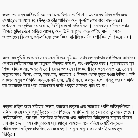
ভক্তদের জন্য এটি ধৈর্য, অপেক্ষা এবং বিশ্বাসের শিক্ষা। এরপর নবযৌবন দর্শন এবং
রথযাত্রার মাধ্যমে নতুন উদ্যমে তাঁর আবির্ভাব যেন পুনর্জাগরণের বার্তা বহন করে।
জগন্নাথ সংস্কৃতির সবচেয়ে বড় বৈশিষ্ট্য হলো সর্বজনীনতা। স্নানযাত্রার দিন ভগবান
নিজেই মন্দির থেকে বেরিয়ে আসেন, যেন তিনি মানুষের কাছে পৌঁছে যান। এখানে
জাতপাতের বিভাজন, ধনী-গরিবের ভেদ কিংবা সামাজিক মর্যাদার পার্থক্য গৌণ হয়ে যায়।
আজকের পৃথিবীতে ধর্মের নামে যখন বিভেদ সৃষ্টি হয়, তখন জগন্নাথের এই উৎসব আমাদের
শেখায়Ñসত্যিকারের ধর্ম মানুষকে বিভক্ত করে না; বরং একত্রিত করে। স্নানযাত্রার মূল
শিক্ষা বাহ্যিক নয়, অন্তর্নিহিত। যেমন ভগবানের বিগ্রহ পবিত্র জলে স্নাত হয়, তেমনি
মানুষের মনও হিংসা, লোভ, অহংকার, প্রতারণা ও বিদ্বেষ থেকে মুক্ত হওয়া উচিত। যদি
একজন মানুষ প্রতিদিন অন্যকে কষ্ট দেয়, দুর্নীতি করে, অসত্য বলে, কিন্তু বছরে একদিন
বড় আয়োজন করে পূজা করেÑতবে ধর্মের প্রকৃত উদ্দেশ্য পূরণ হয় না।
প্রকৃত ভক্তি হলো চরিত্রে সততা, আচরণে নম্রতা এবং সমাজের প্রতি দায়িত্বশীলতা।
বর্তমান সময়ে মানুষ প্রযুক্তিতে যত এগিয়েছে, মানসিক শান্তি যেন তত দূরে সরে গেছে।
প্রতিযোগিতা, ভোগবাদ, সামাজিক অস্থিরতা এবং পারিবারিক বিচ্ছিন্নতা মানুষের জীবনে
চাপ বাড়াচ্ছে। এমন বাস্তবতায় স্নানযাত্রা আমাদের মনে করিয়ে দেয়Ñঅন্তরের
পরিচ্ছন্নতা বাহ্যিক চাকচিক্যের চেয়ে বড়। মানুষে মানুষে ভালোবাসাই ধর্মের মূল
ভিত্তি।