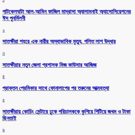
পাটকেলঘাটা আল-আমিন ফাজিল মাদ্রাসা অ্যালামনাই অ্যাসোসিয়েশনের
ঈদ পুনর্মিলনী
২
সাতক্ষীরা শহরে এক নারীর অস্বাভাবিক মৃত্যু, গলিত লাশ উদ্ধার
৩
সাতক্ষীরার নতুন জেলা প্রশাসক মিজ কাউসার আজিজ
৪
প্রাক্তন প্রেমিকার সাথে ফোনালাপের পর তরুনের আত্মহত্যা
৫
সাতক্ষীরায় কোচিং সেন্টারে ঢুকে পরিচালককে কুপিয়ে পিটিয়ে জখম ও টাকা
ছিনতাই
৬