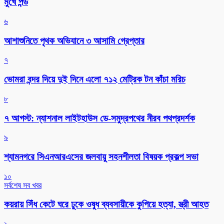
মুখে পন্ড
৬
আশাশুনিতে পৃথক অভিযানে ৩ আসামি গ্রেপ্তার
৭
ভোমরা বন্দর দিয়ে দুই দিনে এলো ৭১২ মেট্রিক টন কাঁচা মরিচ
৮
৭ আগস্ট: ন্যাশনাল লাইটহাউস ডে-সমুদ্রপথের নীরব পথপ্রদর্শক
৯
শ্যামনগরে সিএনআরএসের জলবায়ু সহনশীলতা বিষয়ক প্রকল্প সভা
১০
সর্বশেষ সব খবর
কয়রায় সিঁধ কেটে ঘরে ঢুকে ওষুধ ব্যবসায়ীকে কুপিয়ে হত্যা, স্ত্রী আহত
১