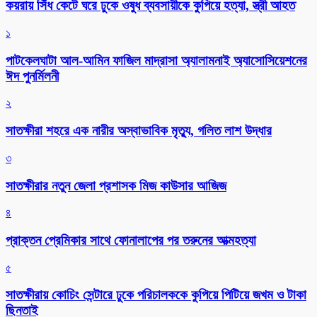
কয়রায় সিঁধ কেটে ঘরে ঢুকে ওষুধ ব্যবসায়ীকে কুপিয়ে হত্যা, স্ত্রী আহত
১
পাটকেলঘাটা আল-আমিন ফাজিল মাদ্রাসা অ্যালামনাই অ্যাসোসিয়েশনের
ঈদ পুনর্মিলনী
২
সাতক্ষীরা শহরে এক নারীর অস্বাভাবিক মৃত্যু, গলিত লাশ উদ্ধার
৩
সাতক্ষীরার নতুন জেলা প্রশাসক মিজ কাউসার আজিজ
৪
প্রাক্তন প্রেমিকার সাথে ফোনালাপের পর তরুনের আত্মহত্যা
৫
সাতক্ষীরায় কোচিং সেন্টারে ঢুকে পরিচালককে কুপিয়ে পিটিয়ে জখম ও টাকা
ছিনতাই