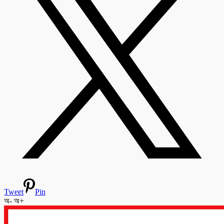
Tweet
Pin
অ-
অ+