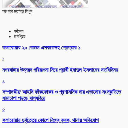
আপনার মতামত লিখুন
সর্বশেষ
জনপ্রিয়
কলারোয়ায় ২০ বোতল এসকাফসহ গ্রেপ্তার ১
১
নগরঘাটায় উন্নয়ন পরিকল্পনা নিয়ে প্রার্থী ইবাদুল ইসলামের মতবিনিময়
২
সম্পাদকীয়/ আইনি ফাঁকফোকর ও প্রশাসনিক দায় এড়ানোর সংস্কৃতিতে
ধামাচাপা পড়ছে বাল্যবিয়ে
৩
কলারোয়ায় দুর্বৃত্তের কোপে নিঃস্ব কৃষক, থানায় অভিযোগ