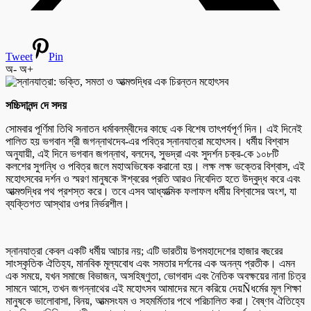
Tweet
Pin
অ-
অ+
সচ্চিদানন্দ দে সদয়
সোমবার পূর্ণিমা তিথি সনাতন ধর্মাবলম্বীদের কাছে এক বিশেষ তাৎপর্যপূর্ণ দিন। এই দিনেই
পালিত হয় ভগবান শ্রী জগন্নাথদেব-এর পবিত্র স্নানযাত্রা মহোৎসব। ধর্মীয় বিশ্বাস
অনুযায়ী, এই দিনে ভগবান জগন্নাথ, বলদেব, সুভদ্রা এবং সুদর্শন চক্র-কে ১০৮টি
কলশের সুগন্ধি ও পবিত্র জলে মহাঅভিষেক করানো হয়। লক্ষ লক্ষ ভক্তের বিশ্বাস, এই
মহোৎসবের দর্শন ও স্মরণ মানুষকে ঈশ্বরের প্রতি আরও নিবেদিত হতে উদ্বুদ্ধ করে এবং
আত্মশুদ্ধির পথ প্রশস্ত করে। তবে এসব আধ্যাত্মিক ফলাফল ধর্মীয় বিশ্বাসের অংশ, যা
ব্যক্তিগত আস্থার ওপর নির্ভরশীল।
স্নানযাত্রা কেবল একটি ধর্মীয় আচার নয়; এটি ভারতীয় উপমহাদেশের হাজার বছরের
সাংস্কৃতিক ঐতিহ্য, মানবিক মূল্যবোধ এবং সমতার দর্শনের এক অনন্য প্রতীক। এমন
এক সময়ে, যখন সমাজে বিভাজন, অসহিষ্ণুতা, ভোগবাদ এবং নৈতিক অবক্ষয়ের নানা চিত্র
সামনে আসে, তখন জগন্নাথের এই মহোৎসব আমাদের মনে করিয়ে দেয়Ñধর্মের মূল শিক্ষা
মানুষকে ভালোবাসা, বিনয়, আত্মসংযম ও সহমর্মিতার পথে পরিচালিত করা। বৈষ্ণব ঐতিহ্যে