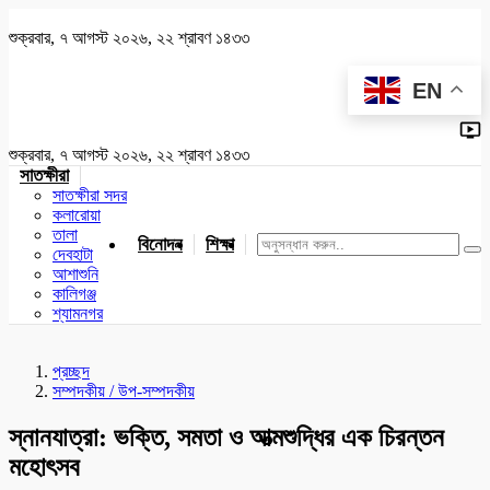
শুক্রবার, ৭ আগস্ট ২০২৬, ২২ শ্রাবণ ১৪৩৩
EN
শুক্রবার, ৭ আগস্ট ২০২৬, ২২ শ্রাবণ ১৪৩৩
সাতক্ষীরা
সাতক্ষীরা সদর
কলারোয়া
তালা
বিনোদন
শিক্ষা
খেলাধুলা
জাতীয়
খুলনা
যশোর
দেবহাটা
আশাশুনি
কালিগঞ্জ
শ্যামনগর
প্রচ্ছদ
সম্পদকীয় / উপ-সম্পদকীয়
স্নানযাত্রা: ভক্তি, সমতা ও আত্মশুদ্ধির এক চিরন্তন
মহোৎসব