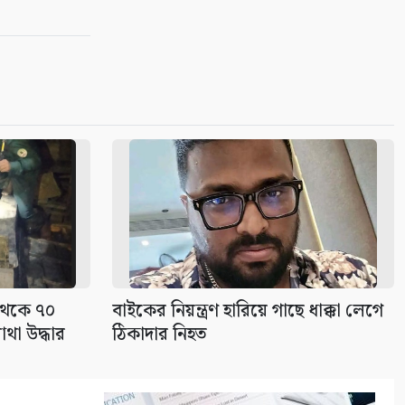
ফিংড়ীর ডাড়ার খালে অবৈধ
নেটপাটা দেওয়ার অভিযোগ
৯
তালায় বিল থেকে যুবকের মৃতদেহ
উদ্ধার
১০
 থেকে ৭০
বাইকের নিয়ন্ত্রণ হারিয়ে গাছে ধাক্কা লেগে
থা উদ্ধার
ঠিকাদার নিহত