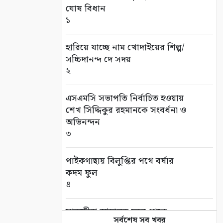
ঘোষ বিধান
১
হারিয়ে যাচ্ছে নাম খোদাইয়ের শিল্প/
সচ্চিদানন্দ দে সদয়
২
এসএমসি সভাপতি নির্বাচিত হওয়ায়
শেখ সিদ্দিকুর রহমানকে সংবর্ধনা ও
অভিনন্দন
৩
পাইকগাছায় বিলুপ্তির পথে বর্ষার
কদম ফুল
৪
সাতক্ষীরা আদালত চত্বর থেকে
সর্বশেষ সব খবর