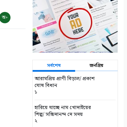
অ+
সর্বশেষ
জনপ্রিয়
আরামপ্রিয় প্রাণী বিড়াল/ প্রকাশ
ঘোষ বিধান
১
হারিয়ে যাচ্ছে নাম খোদাইয়ের
শিল্প/ সচ্চিদানন্দ দে সদয়
২