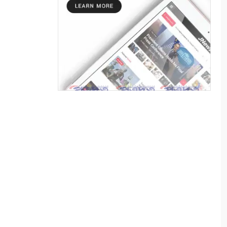
৬
শ্যামনগরে ফাইটার ক্যারাতে
ক্লাবের বেল্ট প্রদান অনুষ্ঠান
৭
ভারত পাচারকালে বেনাপোল
ইমিগ্রেশনে স্বর্ণেবারসহ
পাসপোর্টযাত্রী আটক
৮
ফিংড়ীর ডাড়ার খালে অবৈধ
নেটপাটা দেওয়ার অভিযোগ
৯
তালায় বিল থেকে যুবকের মৃতদেহ
উদ্ধার
১০