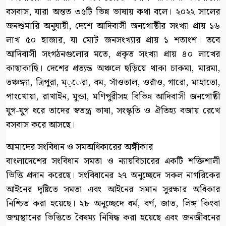
বসবাস, যারা অন্তত ৩৫টি ভিন্ন ভাষায় কথা বলে। ২০২২ সালের
জনশুমারি অনুযায়ী, দেশে আদিবাসী জনগোষ্ঠীর সংখ্যা প্রায় ১৬
লাখ ৫০ হাজার, যা মোট জনসংখ্যার প্রায় ১ শতাংশ। তবে
আদিবাসী সংগঠনগুলোর মতে, প্রকৃত সংখ্যা প্রায় ৪০ লাখের
কাছাকাছি। দেশের প্রত্যন্ত অঞ্চলে ছড়িয়ে থাকা চাকমা, মারমা,
তঞ্চঙ্গ্যা, ত্রিপুরা, ম্্েরা, বম, সাঁওতাল, ওরাঁও, গারো, মাহাতো,
পাংখোয়া, রাখাইন, মুন্ডা, মণিপুরীসহ বিভিন্ন আদিবাসী জনগোষ্ঠী
যুগ-যুগ ধরে তাদের স্বতন্ত্র ভাষা, সংস্কৃতি ও ঐতিহ্য বজায় রেখে
বসবাস করে আসছে।
আমাদের সংবিধান ও সমঅধিকারের অঙ্গীকার
বাংলাদেশের সংবিধান সমতা ও ন্যায়বিচারের একটি শক্তিশালী
ভিত্তি প্রদান করেছে। সংবিধানের ২৭ অনুচ্ছেদে সকল নাগরিকের
আইনের দৃষ্টিতে সমতা এবং আইনের সমান সুরক্ষার অধিকার
নিশ্চিত করা হয়েছে। ২৮ অনুচ্ছেদে ধর্ম, বর্ণ, জাত, লিঙ্গ কিংবা
জন্মস্থানের ভিত্তিতে বৈষম্য নিষিদ্ধ করা হয়েছে এবং জনজীবনের