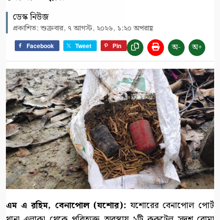
ডেস্ক নিউজ
প্রকাশিত: শুক্রবার, ৭ আগস্ট, ২০২৬, ১:২০ অপরাহ্ণ
অ-
অ+
Facebook
Tweet
Pin
এম এ রহিম, বেনাপোল (যশোর):
যশোরের বেনাপোল পোর্ট
থানা এলাকা থেকে পরিত্যক্ত অবস্থায় ২টি ককটেল সদৃশ বোমা