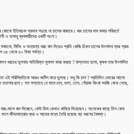
র কোনো ইতিবাচক প্রভাব পড়ছে না চালের বাজারে। বরং চালের দাম কমার পরিবর্তে
ভোগী ও অসাধু ব্যবসায়ীদের একটি অংশ।
শুকানো, মিলিং ও অন্যান্য খরচ বাদ দিয়েও প্রতি কেজি চিকন চালের উৎপাদন ব্যয় প্রায়
চাল ৩৫ থেকে ৫০ টাকা পর্যন্ত।
উৎপাদন খরচের তুলনায় অতিরিক্ত মুনাফা কারা করছে ? বাস্তবতা হলো, কৃষক তার উৎপাদিত
 প্রবণতা এই পরিস্থিতিকে আরও জটিল করে তুলছে। শুধু কি চাল ? প্রতিদিন ভোরের আলো
 আসে হতাশার ছাপ। গত সপ্তাহে যে দামে চাল, ডাল, তেল, পেঁয়াজ কিংবা সবজি কেনা গেছে,
 মাছ-মাংস বাদ দিচ্ছেন, কেউ ডিম কেনাও কমিয়ে দিয়েছেন। অনেকের কাছে তিন বেলা
য়। ফলে জীবনযাত্রার ব্যয় ও আয়ের মধ্যে তৈরি হয়েছে বড় ধরনের বৈষম্য।