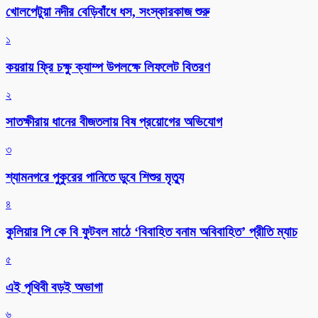
খোলপেটুয়া নদীর বেড়িবাঁধে ধস, সংস্কারকাজ শুরু
১
কয়রায় ফ্রি চক্ষু ক্যাম্প উপলক্ষে লিফলেট বিতরণ
২
সাতক্ষীরায় ধানের বীজতলায় বিষ প্রয়োগের অভিযোগ
৩
শ্যামনগরে পুকুরের পানিতে ডুবে শিশুর মৃত্যু
৪
কুলিয়ার পি কে বি ফুটবল মাঠে ‘বিবাহিত বনাম অবিবাহিত’ প্রীতি ম্যাচ
৫
এই পৃথিবী বড়ই অভাগা
৬