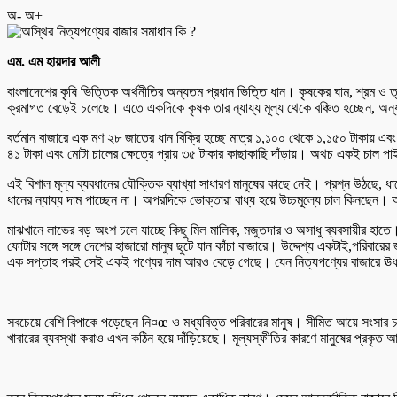
অ-
অ+
এম. এম হায়দার আলী
বাংলাদেশের কৃষি ভিত্তিক অর্থনীতির অন্যতম প্রধান ভিত্তি ধান। কৃষকের ঘাম, শ্রম ও
ক্রমাগত বেড়েই চলেছে। এতে একদিকে কৃষক তার ন্যায্য মূল্য থেকে বঞ্চিত হচ্ছেন, অন
বর্তমান বাজারে এক মণ ২৮ জাতের ধান বিক্রি হচ্ছে মাত্র ১,১০০ থেকে ১,১৫০ টাকায় এবং
৪১ টাকা এবং মোটা চালের ক্ষেত্রে প্রায় ৩৫ টাকার কাছাকাছি দাঁড়ায়। অথচ একই চাল পাই
এই বিশাল মূল্য ব্যবধানের যৌক্তিক ব্যাখ্যা সাধারণ মানুষের কাছে নেই। প্রশ্ন উঠছে,
ধানের ন্যায্য দাম পাচ্ছেন না। অপরদিকে ভোক্তারা বাধ্য হয়ে উচ্চমূল্যে চাল কিনছেন।
মাঝখানে লাভের বড় অংশ চলে যাচ্ছে কিছু মিল মালিক, মজুতদার ও অসাধু ব্যবসায়ীর হাতে।
ফোটার সঙ্গে সঙ্গে দেশের হাজারো মানুষ ছুটে যান কাঁচা বাজারে। উদ্দেশ্য একটাই,পরিবা
এক সপ্তাহ পরই সেই একই পণ্যের দাম আরও বেড়ে গেছে। যেন নিত্যপণ্যের বাজারে ঊর্ধ
সবচেয়ে বেশি বিপাকে পড়েছেন নি¤œ ও মধ্যবিত্ত পরিবারের মানুষ। সীমিত আয়ে সংসার 
খাবারের ব্যবস্থা করাও এখন কঠিন হয়ে দাঁড়িয়েছে। মূল্যস্ফীতির কারণে মানুষের প্রকৃ