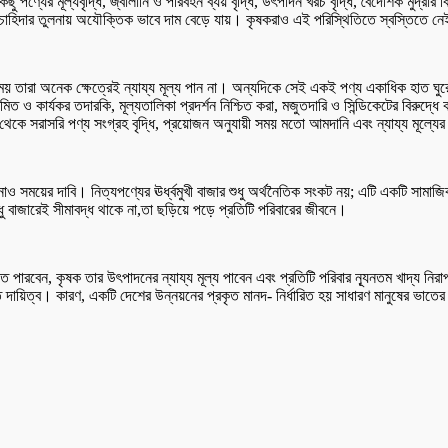
পণ্যের মূল্যবৃদ্ধি, জ্বালানি ও পরিবহন ব্যয় বৃদ্ধি, উৎপাদন খরচ বৃদ্ধি, বৈদেশিক মুদ্রার 
ৃত চাহিদার তুলনায় অযৌক্তিক ভাবে দাম বেড়ে যায়। কৃষকরাও এই পরিস্থিতিতে স্বস্তিতে ন
ময় তারা অনেক ক্ষেত্রেই ন্যায্য মূল্য পান না। অন্যদিকে সেই একই পণ্য একাধিক হাত ঘুর
িত ও কার্যকর তদারকি, মূল্যতালিকা প্রদর্শন নিশ্চিত করা, মজুতদারি ও সিন্ডিকেটের বিরুদ্
ে সরাসরি পণ্য সংগ্রহ বৃদ্ধি, প্রয়োজন অনুযায়ী সময় মতো আমদানি এবং ন্যায্য মূল্যের 
নোও সময়ের দাবি। নিত্যপণ্যের ঊর্ধ্বমুখী বাজার শুধু অর্থনৈতিক সংকট নয়; এটি একটি সাম
ধু বাজারেই সীমাবদ্ধ থাকে না,তা ছড়িয়ে পড়ে প্রতিটি পরিবারের জীবনে।
 পারবেন, কৃষক তার উৎপাদনের ন্যায্য মূল্য পাবেন এবং প্রতিটি পরিবার ন্যূনতম খাদ্য নিরা
ত দায়িত্ব। কারণ, একটি দেশের উন্নয়নের প্রকৃত মানদ- নির্ধারিত হয় সাধারণ মানুষের ভাত