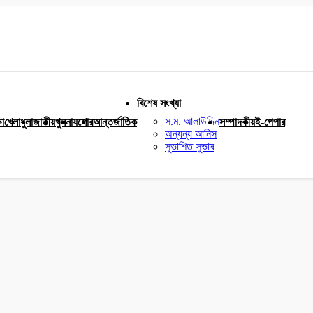
বিশেষ সংখ্যা
স.ম. আলাউদ্দিন
ষা
খেলাধুলা
জাতীয়
খুলনা
যশোর
আন্তর্জাতিক
সম্পাদকীয়
ই-পেপার
অন্যন্য আনিস
সুভাশিত সুভাষ