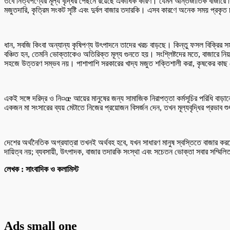
তবে নিত্যপণ্যের মূল্য বৃদ্ধির পেছনে রয়েছে একাধিক কারণ। যেমন আন্তর্জাতিক বাজারে কিছু 
মজুতদারি, কৃত্রিম সংকট সৃষ্টি এবং দুর্বল বাজার তদারকি। এসব কারণে অনেক সময় প্রক
ধান, সবজি কিংবা অন্যান্য কৃষিপণ্য উৎপাদনে তাদের খরচ বাড়ছে। কিন্তু ফসল বিক্রির স
বঞ্চিত হন, তেমনি ভোক্তাকেও অতিরিক্ত মূল্য গুনতে হয়। সংশ্লিষ্টদের মতে, বাজারে নিয়ম
সহজে উত্তরণ সম্ভব নয়। পাশাপাশি সরকারের খাদ্য মজুত শক্তিশালী করা, কৃষকের কাছ থেক
একই সঙ্গে দরিদ্র ও নি¤œ আয়ের মানুষের জন্য সামাজিক নিরাপত্তা কর্মসূচির পরিধি বাড়া
একজন মা সংসারের ব্যয় মেটাতে নিজের প্রয়োজন বিসর্জন দেন, তখন মূল্যবৃদ্ধির প্রভাব শু
দেশের অর্থনৈতিক অগ্রযাত্রা তখনই অর্থবহ হবে, যখন সাধারণ মানুষ স্বস্তিতে বাজার করতে
দায়িত্ব নয়; ব্যবসায়ী, উৎপাদক, বাজার তদারকি সংস্থা এবং সচেতন ভোক্তা সবার সম্মিলি
লেখক : সাংবাদিক ও কলামিস্ট
Ads small one