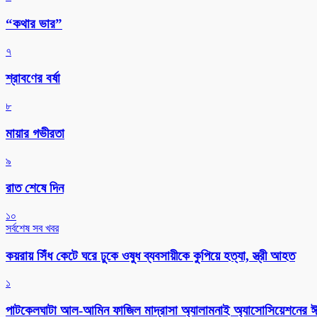
“কথার ভার”
৭
শ্রাবণের বর্ষা
৮
মায়ার গভীরতা
৯
রাত শেষে দিন
১০
সর্বশেষ সব খবর
কয়রায় সিঁধ কেটে ঘরে ঢুকে ওষুধ ব্যবসায়ীকে কুপিয়ে হত্যা, স্ত্রী আহত
১
পাটকেলঘাটা আল-আমিন ফাজিল মাদ্রাসা অ্যালামনাই অ্যাসোসিয়েশনের ঈদ 