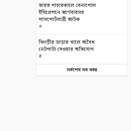
ভারত পাচারকালে বেনাপোল
ইমিগ্রেশনে স্বর্ণেবারসহ
পাসপোর্টযাত্রী আটক
৩
ফিংড়ীর ডাড়ার খালে অবৈধ
নেটপাটা দেওয়ার অভিযোগ
৪
সর্বশেষ সব খবর
তালায় বিল থেকে যুবকের মৃতদেহ
উদ্ধার
৫
গণঅভ্যুত্থানের দ্বিতীয় বর্ষপূর্তি
উপলক্ষে সাতক্ষীরায় বিএনপির
র‌্যালি ও আলোচনা সভা
৬