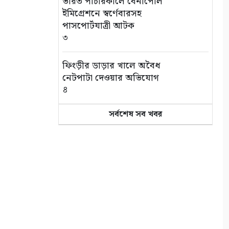
ভারত পাচারকালে বেনাপোল
ইমিগ্রেশনে স্বর্ণেবারসহ
পাসপোর্টযাত্রী আটক
৩
ফিংড়ীর ডাড়ার খালে অবৈধ
নেটপাটা দেওয়ার অভিযোগ
৪
সর্বশেষ সব খবর
তালায় বিল থেকে যুবকের মৃতদেহ
উদ্ধার
৫
গণঅভ্যুত্থানের দ্বিতীয় বর্ষপূর্তি
উপলক্ষে সাতক্ষীরায় বিএনপির
র‌্যালি ও আলোচনা সভা
৬