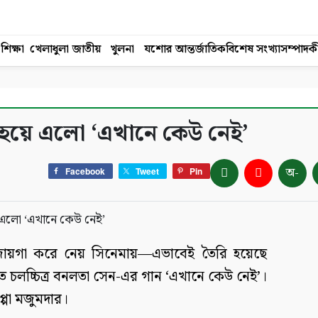
শিক্ষা
খেলাধুলা
জাতীয়
খুলনা
যশোর
আন্তর্জাতিক
বিশেষ সংখ্যা
সম্পাদক
 হয়ে এলো ‘এখানে কেউ নেই’
অ-
Facebook
Tweet
Pin
ত জায়গা করে নেয় সিনেমায়—এভাবেই তৈরি হয়েছে
ালিত চলচ্চিত্র বনলতা সেন-এর গান ‘এখানে কেউ নেই’।
্পা মজুমদার।