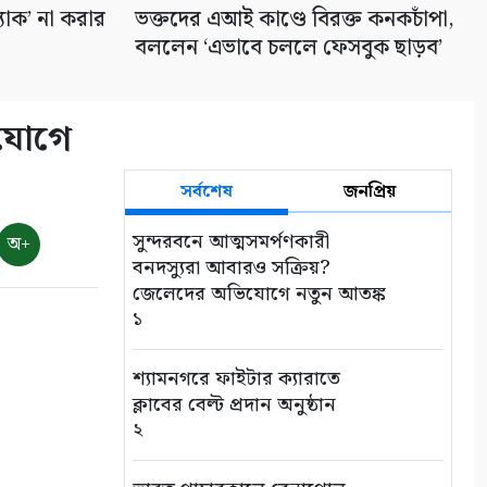
্যাক’ না করার
ভক্তদের এআই কাণ্ডে বিরক্ত কনকচাঁপা,
বললেন ‘এভাবে চললে ফেসবুক ছাড়ব’
িযোগে
সর্বশেষ
জনপ্রিয়
সুন্দরবনে আত্মসমর্পণকারী
অ+
বনদস্যুরা আবারও সক্রিয়?
জেলেদের অভিযোগে নতুন আতঙ্ক
১
শ্যামনগরে ফাইটার ক্যারাতে
ক্লাবের বেল্ট প্রদান অনুষ্ঠান
২