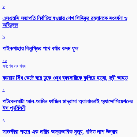
৮
এসএমসি সভাপতি নির্বাচিত হওয়ায় শেখ সিদ্দিকুর রহমানকে সংবর্ধনা ও
অভিনন্দন
৯
পাইকগাছায় বিলুপ্তির পথে বর্ষার কদম ফুল
১০
সর্বশেষ সব খবর
কয়রায় সিঁধ কেটে ঘরে ঢুকে ওষুধ ব্যবসায়ীকে কুপিয়ে হত্যা, স্ত্রী আহত
১
পাটকেলঘাটা আল-আমিন ফাজিল মাদ্রাসা অ্যালামনাই অ্যাসোসিয়েশনের
ঈদ পুনর্মিলনী
২
সাতক্ষীরা শহরে এক নারীর অস্বাভাবিক মৃত্যু, গলিত লাশ উদ্ধার