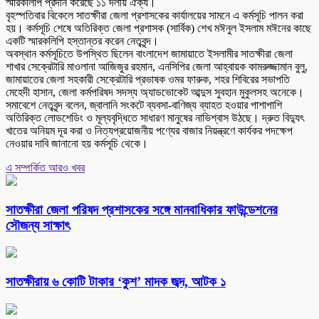
স্মারকলিপি প্রদান করেছে ১১ দলীয় ঐক্য।
বৃহস্পতিবার বিকেলে সাতক্ষীরা জেলা প্রশাসকের কার্যালয়ের সামনে এ কর্মসূচি পালন করা
হয়। কর্মসূচি শেষে অতিরিক্ত জেলা প্রশাসক (সার্বিক) শেখ মঈনুল ইসলাম মঈনের কাছে
একটি স্মারকলিপি হস্তান্তর করেন নেতৃবৃন্দ।
অবস্থান কর্মসূচিতে উপস্থিত ছিলেন বাংলাদেশ জামায়াতে ইসলামীর সাতক্ষীরা জেলা
শাখার সেক্রেটারি মাওলানা আজিজুর রহমান, এনসিপির জেলা আহ্বায়ক কামরুজ্জামান বুলু,
জামায়াতের জেলা সহকারী সেক্রেটারি প্রভাষক ওমর ফারুক, শহর শিবিরের সভাপতি
মেহেদী হাসান, জেলা কর্মপরিষদ সদস্য অ্যাডভোকেট আব্দুস সুবহান মুকুলসহ অনেকে।
সমাবেশে নেতৃবৃন্দ বলেন, জ্বালানি সংকটে ব্যবসা-বাণিজ্য ব্যাহত হওয়ার পাশাপাশি
অতিরিক্ত লোডশেডিং ও মূল্যবৃদ্ধিতে সাধারণ মানুষের নাভিশ্বাস উঠছে। দ্রুত বিদ্যুৎ
খাতের অনিয়ম দূর করা ও নিত্যপ্রয়োজনীয় পণ্যের বাজার নিয়ন্ত্রণে কার্যকর পদক্ষেপ
নেওয়ার দাবি জানানো হয় কর্মসূচি থেকে।
এ সম্পর্কিত আরও খবর
সাতক্ষীরা জেলা পরিষদ প্রশাসকের সঙ্গে মানবাধিকার ফাউন্ডেশনের
সৌজন্য সাক্ষাৎ
সাতক্ষীরায় ৬ কোটি টাকার ‘কুশ’ মাদক জব্দ, আটক ১