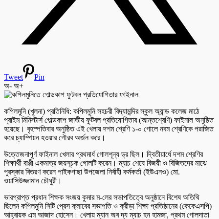
Tweet
Pin
অ-
অ+
কপিলমুনি (খুলনা) প্রতিনিধি: কপিলমুনি সহচরী বিদ্যামন্দির স্কুল অ্যান্ড কলেজ মাঠে
প্রাইম মিনিস্টার্স গোল্ডকাপ জাতীয় ফুটবল প্রতিযোগিতার (আন্তশ্রেণি) ফাইনাল অনুষ্ঠিত
হয়েছে। বৃহস্পতিবার অনুষ্ঠিত এই খেলায় দশম শ্রেণি ১-০ গোলে নবম শ্রেণিকে পরাজিত
করে চ্যাম্পিয়ন হওয়ার গৌরব অর্জন করে।
উত্তেজনাপূর্ণ ফাইনাল খেলার প্রথমার্ধ গোলশূন্য ড্র ছিল। দ্বিতীয়ার্ধে দশম শ্রেণির
শিক্ষার্থী বাপ্পী একমাত্র জয়সূচক গোলটি করেন। ম্যাচ শেষে বিজয়ী ও বিজিতদের মাঝে
পুরস্কার বিতরণ করেন পাইকগাছা উপজেলা নির্বাহী কর্মকর্তা (ইউএনও) মো.
ওয়াসিউজ্জামান চৌধুরী।
ভারপ্রাপ্ত প্রধান শিক্ষক সংজয় কুমার ম-লের সভাপতিত্বে অনুষ্ঠানে বিশেষ অতিথি
ছিলেন কপিলমুনি সিটি প্রেস ক্লাবের সভাপতি ও ক্রীড়া শিক্ষা প্রতিষ্ঠানের (কেকেএসপি)
আহ্বায়ক এম আজাদ হোসেন। খেলায় ম্যান অব দ্য ম্যাচ হন হামজা, প্রথম গোলদাতা