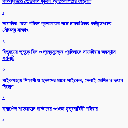
কপিলমুনিতে গোল্ডকাপ ফুটবল প্রতিযোগিতার ফাইনাল
১
সাতক্ষীরা জেলা পরিষদ প্রশাসকের সঙ্গে মানবাধিকার ফাউন্ডেশনের
সৌজন্য সাক্ষাৎ
২
বিদ্যুতের ভূতুড়ে বিল ও দ্রব্যমূল্যের প্রতিবাদে সাতক্ষীরায় অবস্থান
কর্মসূচি
৩
পাইকগাছায় শিক্ষার্থী ও দুস্থদের মাঝে সাইকেল, সেলাই মেশিন ও ভ্যান
বিতরণ
৪
ক্যাপ্টেন শাহজাহান মাস্টারের ৩৩তম মৃত্যুবার্ষিকী শনিবার
৫