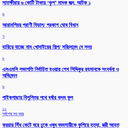
সাতক্ষীরায় ৬ কোটি টাকার ‘কুশ’ মাদক জব্দ, আটক ১
৬
আরামপ্রিয় প্রাণী বিড়াল/ প্রকাশ ঘোষ বিধান
৭
হারিয়ে যাচ্ছে নাম খোদাইয়ের শিল্প/ সচ্চিদানন্দ দে সদয়
৮
এসএমসি সভাপতি নির্বাচিত হওয়ায় শেখ সিদ্দিকুর রহমানকে সংবর্ধনা ও
অভিনন্দন
৯
পাইকগাছায় বিলুপ্তির পথে বর্ষার কদম ফুল
১০
সর্বশেষ সব খবর
কয়রায় সিঁধ কেটে ঘরে ঢুকে ওষুধ ব্যবসায়ীকে কুপিয়ে হত্যা, স্ত্রী আহত