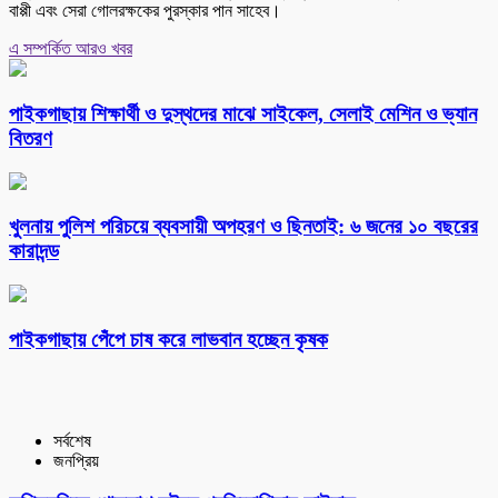
বাপ্পী এবং সেরা গোলরক্ষকের পুরস্কার পান সাহেব।
এ সম্পর্কিত আরও খবর
পাইকগাছায় শিক্ষার্থী ও দুস্থদের মাঝে সাইকেল, সেলাই মেশিন ও ভ্যান
বিতরণ
খুলনায় পুলিশ পরিচয়ে ব্যবসায়ী অপহরণ ও ছিনতাই: ৬ জনের ১০ বছরের
কারাদন্ড
পাইকগাছায় পেঁপে চাষ করে লাভবান হচ্ছেন কৃষক
সর্বশেষ
জনপ্রিয়