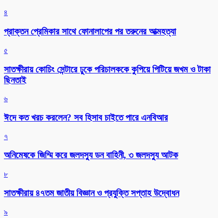
৪
প্রাক্তন প্রেমিকার সাথে ফোনালাপের পর তরুনের আত্মহত্যা
৫
সাতক্ষীরায় কোচিং সেন্টারে ঢুকে পরিচালককে কুপিয়ে পিটিয়ে জখম ও টাকা
ছিনতাই
৬
ঈদে কত খরচ করলেন? সব হিসাব চাইতে পারে এনবিআর
৭
অনিমেষকে জিম্মি করে জলদস্যু ডন বাহিনী, ৩ জলদস্যু আটক
৮
সাতক্ষীরায় ৪৭তম জাতীয় বিজ্ঞান ও প্রযুক্তি সপ্তাহ উদ্বোধন
৯