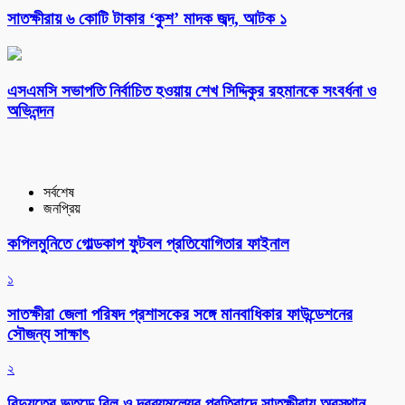
সাতক্ষীরায় ৬ কোটি টাকার ‘কুশ’ মাদক জব্দ, আটক ১
এসএমসি সভাপতি নির্বাচিত হওয়ায় শেখ সিদ্দিকুর রহমানকে সংবর্ধনা ও
অভিনন্দন
সর্বশেষ
জনপ্রিয়
কপিলমুনিতে গোল্ডকাপ ফুটবল প্রতিযোগিতার ফাইনাল
১
সাতক্ষীরা জেলা পরিষদ প্রশাসকের সঙ্গে মানবাধিকার ফাউন্ডেশনের
সৌজন্য সাক্ষাৎ
২
বিদ্যুতের ভূতুড়ে বিল ও দ্রব্যমূল্যের প্রতিবাদে সাতক্ষীরায় অবস্থান