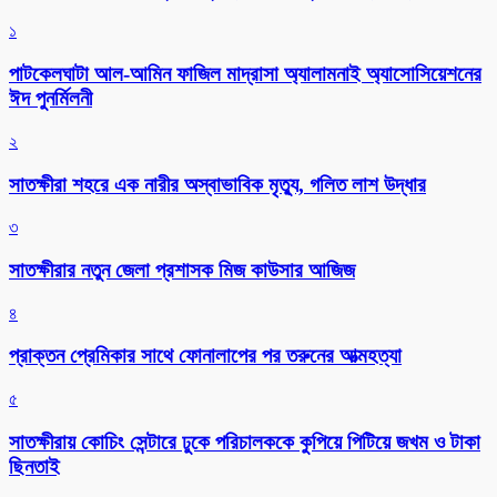
১
পাটকেলঘাটা আল-আমিন ফাজিল মাদ্রাসা অ্যালামনাই অ্যাসোসিয়েশনের
ঈদ পুনর্মিলনী
২
সাতক্ষীরা শহরে এক নারীর অস্বাভাবিক মৃত্যু, গলিত লাশ উদ্ধার
৩
সাতক্ষীরার নতুন জেলা প্রশাসক মিজ কাউসার আজিজ
৪
প্রাক্তন প্রেমিকার সাথে ফোনালাপের পর তরুনের আত্মহত্যা
৫
সাতক্ষীরায় কোচিং সেন্টারে ঢুকে পরিচালককে কুপিয়ে পিটিয়ে জখম ও টাকা
ছিনতাই