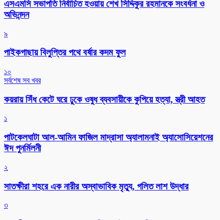
এসএমসি সভাপতি নির্বাচিত হওয়ায় শেখ সিদ্দিকুর রহমানকে সংবর্ধনা ও
অভিনন্দন
৯
পাইকগাছায় বিলুপ্তির পথে বর্ষার কদম ফুল
১০
সর্বশেষ সব খবর
কয়রায় সিঁধ কেটে ঘরে ঢুকে ওষুধ ব্যবসায়ীকে কুপিয়ে হত্যা, স্ত্রী আহত
১
পাটকেলঘাটা আল-আমিন ফাজিল মাদ্রাসা অ্যালামনাই অ্যাসোসিয়েশনের
ঈদ পুনর্মিলনী
২
সাতক্ষীরা শহরে এক নারীর অস্বাভাবিক মৃত্যু, গলিত লাশ উদ্ধার
৩