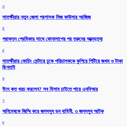
৩
সাতক্ষীরার নতুন জেলা প্রশাসক মিজ কাউসার আজিজ
৪
প্রাক্তন প্রেমিকার সাথে ফোনালাপের পর তরুনের আত্মহত্যা
৫
সাতক্ষীরায় কোচিং সেন্টারে ঢুকে পরিচালককে কুপিয়ে পিটিয়ে জখম ও টাকা
ছিনতাই
৬
ঈদে কত খরচ করলেন? সব হিসাব চাইতে পারে এনবিআর
৭
অনিমেষকে জিম্মি করে জলদস্যু ডন বাহিনী, ৩ জলদস্যু আটক
৮