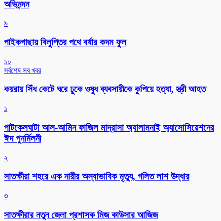
অভিনন্দন
৯
পাইকগাছায় বিলুপ্তির পথে বর্ষার কদম ফুল
১০
সর্বশেষ সব খবর
কয়রায় সিঁধ কেটে ঘরে ঢুকে ওষুধ ব্যবসায়ীকে কুপিয়ে হত্যা, স্ত্রী আহত
১
পাটকেলঘাটা আল-আমিন ফাজিল মাদ্রাসা অ্যালামনাই অ্যাসোসিয়েশনের
ঈদ পুনর্মিলনী
২
সাতক্ষীরা শহরে এক নারীর অস্বাভাবিক মৃত্যু, গলিত লাশ উদ্ধার
৩
সাতক্ষীরার নতুন জেলা প্রশাসক মিজ কাউসার আজিজ