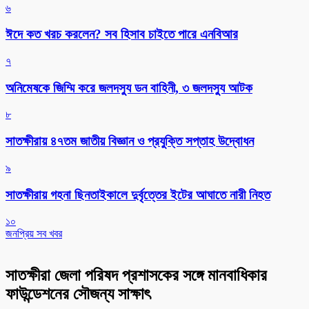
৬
ঈদে কত খরচ করলেন? সব হিসাব চাইতে পারে এনবিআর
৭
অনিমেষকে জিম্মি করে জলদস্যু ডন বাহিনী, ৩ জলদস্যু আটক
৮
সাতক্ষীরায় ৪৭তম জাতীয় বিজ্ঞান ও প্রযুক্তি সপ্তাহ উদ্বোধন
৯
সাতক্ষীরায় গহনা ছিনতাইকালে দুর্বৃত্তের ইটের আঘাতে নারী নিহত
১০
জনপ্রিয় সব খবর
সাতক্ষীরা জেলা পরিষদ প্রশাসকের সঙ্গে মানবাধিকার
ফাউন্ডেশনের সৌজন্য সাক্ষাৎ