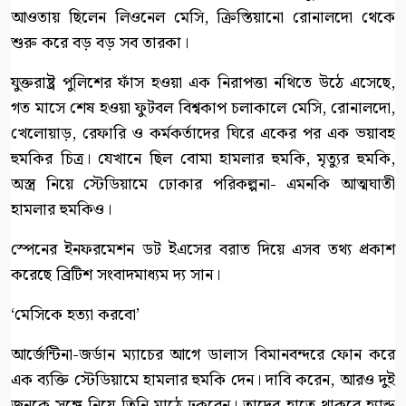
আওতায় ছিলেন লিওনেল মেসি, ক্রিস্তিয়ানো রোনালদো থেকে
শুরু করে বড় বড় সব তারকা।
যুক্তরাষ্ট্র পুলিশের ফাঁস হওয়া এক নিরাপত্তা নথিতে উঠে এসেছে,
গত মাসে শেষ হওয়া ফুটবল বিশ্বকাপ চলাকালে মেসি, রোনালদো,
খেলোয়াড়, রেফারি ও কর্মকর্তাদের ঘিরে একের পর এক ভয়াবহ
হুমকির চিত্র। যেখানে ছিল বোমা হামলার হুমকি, মৃত্যুর হুমকি,
অস্ত্র নিয়ে স্টেডিয়ামে ঢোকার পরিকল্পনা- এমনকি আত্মঘাতী
হামলার হুমকিও।
স্পেনের ইনফরমেশন ডট ইএসের বরাত দিয়ে এসব তথ্য প্রকাশ
করেছে ব্রিটিশ সংবাদমাধ্যম দ্য সান।
‘মেসিকে হত্যা করবো’
আর্জেন্টিনা-জর্ডান ম্যাচের আগে ডালাস বিমানবন্দরে ফোন করে
এক ব্যক্তি স্টেডিয়ামে হামলার হুমকি দেন। দাবি করেন, আরও দুই
জনকে সঙ্গে নিয়ে তিনি মাঠে ঢুকবেন। তাদের হাতে থাকবে হ্যান্ড