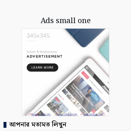
Ads small one
আপনার মতামত লিখুন