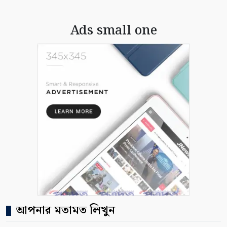
Ads small one
আপনার মতামত লিখুন