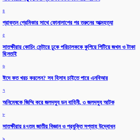
৪
প্রাক্তন প্রেমিকার সাথে ফোনালাপের পর তরুনের আত্মহত্যা
৫
সাতক্ষীরায় কোচিং সেন্টারে ঢুকে পরিচালককে কুপিয়ে পিটিয়ে জখম ও টাকা
ছিনতাই
৬
ঈদে কত খরচ করলেন? সব হিসাব চাইতে পারে এনবিআর
৭
অনিমেষকে জিম্মি করে জলদস্যু ডন বাহিনী, ৩ জলদস্যু আটক
৮
সাতক্ষীরায় ৪৭তম জাতীয় বিজ্ঞান ও প্রযুক্তি সপ্তাহ উদ্বোধন
৯