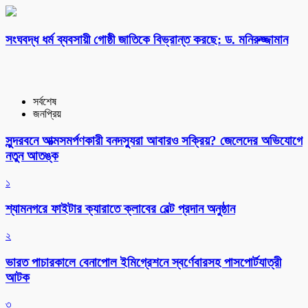
সংঘবদ্ধ ধর্ম ব্যবসায়ী গোষ্ঠী জাতিকে বিভ্রান্ত করছে: ড. মনিরুজ্জামান
সর্বশেষ
জনপ্রিয়
সুন্দরবনে আত্মসমর্পণকারী বনদস্যুরা আবারও সক্রিয়? জেলেদের অভিযোগে
নতুন আতঙ্ক
১
শ্যামনগরে ফাইটার ক্যারাতে ক্লাবের বেল্ট প্রদান অনুষ্ঠান
২
ভারত পাচারকালে বেনাপোল ইমিগ্রেশনে স্বর্ণেবারসহ পাসপোর্টযাত্রী
আটক
৩