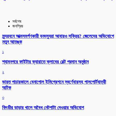
সর্বশেষ
জনপ্রিয়
সুন্দরবনে আত্মসমর্পণকারী বনদস্যুরা আবারও সক্রিয়? জেলেদের অভিযোগে
নতুন আতঙ্ক
১
শ্যামনগরে ফাইটার ক্যারাতে ক্লাবের বেল্ট প্রদান অনুষ্ঠান
২
ভারত পাচারকালে বেনাপোল ইমিগ্রেশনে স্বর্ণেবারসহ পাসপোর্টযাত্রী
আটক
৩
ফিংড়ীর ডাড়ার খালে অবৈধ নেটপাটা দেওয়ার অভিযোগ