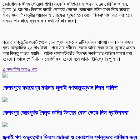
বেনাপোল কাস্টমস গোয়েন্দা শাখার সহকারি কমিশনার সাজিদ মাহাদুদ কৌশিক জানান,
বুধবার (৫ আগস্ট) বিকালে যাত্রী মোবারক হোসেন বেনাপোল ইমিগ্রেশন দিয়ে ভারতে
যাবার সময় ঐ যাত্রীর আচারন ও চলাফেরা সন্দেহ হলে তাকে জিজ্ঞাসাবাদ করা করা হয়।
এসময় তার কাছে স্বর্ন থাকার কথা স্বীকার করে।
পরে তার প্যান্টের পকেট থেকে ১০০ গ্রাম ওজনের দুটি স্বর্নবার পাওয়া যায়। যার বাজার
মুল্য আনুমানিক ২২ লাখ টাকা। পরে তার শরীরের ভেতর আরো স্বর্ন আছে সন্দেহে এক্সরে
করে কিন্তু পাওয়া যায়নি। আটক পাসপোর্টধারীর বিরুদ্ধে স্বর্নপাচার আইনে মামলা করা
হয়েছে। তাকে পোর্ট থানায় সোপর্দ করা হয়েছে বলে জানান ইমিগ্রেশন পুলিশ।
এ সম্পর্কিত আরও খবর
কেশবপুরে যথাযোগ্য মর্যাদায় জুলাই গণঅভ্যুত্থান দিবস পালিত
কেশবপুর জোরপূর্বক পৈতৃক জমির উপরের বেড়া ভেঙ্গে দিল প্রতিপক্ষরা
‎জুলাই গণ-অভ্যুত্থান দিবসে ভোমরা ও বেনাপোল স্থলবন্দরে বাণিজ্য বন্ধ