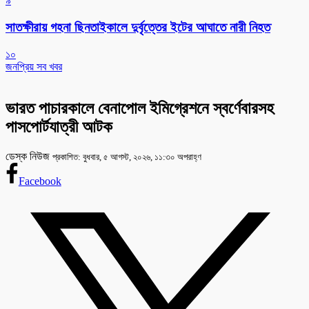
৯
সাতক্ষীরায় গহনা ছিনতাইকালে দুর্বৃত্তের ইটের আঘাতে নারী নিহত
১০
জনপ্রিয় সব খবর
ভারত পাচারকালে বেনাপোল ইমিগ্রেশনে স্বর্ণেবারসহ
পাসপোর্টযাত্রী আটক
ডেস্ক নিউজ
প্রকাশিত: বুধবার, ৫ আগস্ট, ২০২৬, ১১:৩০ অপরাহ্ণ
Facebook