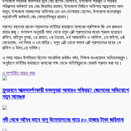
উপজেলা সহকারী কমিশনার ভূমি মোঃ রাশেদ হোসাইন, উপজেলা স্বাস্থ্য ও পরিবার
পরিকল্পনা কর্মকর্তা ডাঃ মোঃ জিয়াউর রহমান, উপজেলা নির্বাচন অফিসার আব্দুল্লাহ আল
মামুন, উপজেলা সমাজসেবা অফিসার এস এম দেলোয়ার হোসেন, উপজেলা জনস্বাস্থ্য
প্রকৌশলী কর্মকর্তা মোঃ মোস্তাফিজুর রহমান।
স্বাগত বক্তব্য রাখেন শ্যামনগর ফাইটার ক্যারাতে ক্লাবের প্রশিক্ষক জি এম রাজগুল
বাহার রাজু। ফলাফল অনুযায়ী সাদা থেকে হলুদ বেল্ট প্রাপ্তদের মধ্যে প্রথম হয়েছেন
রাফিন, মাইনুল বুশরা, ২য় রাহাত, ৩য় তৈয়েব, ৪র্থ আজমাইন ও আফিফ, ৫ম মাইশা, ৬ষ্ঠ
মেহেতাজ, ৭ম নিলয় ও ৮ম মাহির। হলুদ বেল্ট থেকে কমলা বেল্ট প্রাপ্তদের মধ্যে ১ম
রাফিন ও ইমন,২য় তামিম।
এ সময় আরও উপস্থিত ছিলেন সাংবাদিক রনজিৎ বর্মন, শিক্ষক কওছারসহ অভিভাবকবৃন্দ।
অনুষ্ঠানে ফাইটার ক্যারাতে ক্লাবের পক্ষ থেকে অতিথিবৃন্দকে ক্রেস্ট প্রদান করা হয়।
এ সম্পর্কিত আরও খবর
সুন্দরবনে আত্মসমর্পণকারী বনদস্যুরা আবারও সক্রিয়? জেলেদের অভিযোগে
নতুন আতঙ্ক
নদী থেকে অবৈধ ভাবে বালু উত্তোলনের দায়ে ৫০ হাজার টাকা জরিমানা