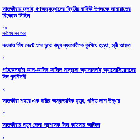
সাতক্ষীরায় জুলাই গণঅভ্যুত্থানের দ্বিতীয় বার্ষিকী উপলক্ষে জামায়াতের
বিক্ষোভ মিছিল
১০
সর্বশেষ সব খবর
কয়রায় সিঁধ কেটে ঘরে ঢুকে ওষুধ ব্যবসায়ীকে কুপিয়ে হত্যা, স্ত্রী আহত
১
পাটকেলঘাটা আল-আমিন ফাজিল মাদ্রাসা অ্যালামনাই অ্যাসোসিয়েশনের
ঈদ পুনর্মিলনী
২
সাতক্ষীরা শহরে এক নারীর অস্বাভাবিক মৃত্যু, গলিত লাশ উদ্ধার
৩
সাতক্ষীরার নতুন জেলা প্রশাসক মিজ কাউসার আজিজ
৪