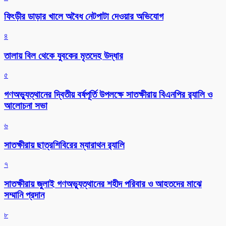
ফিংড়ীর ডাড়ার খালে অবৈধ নেটপাটা দেওয়ার অভিযোগ
৪
তালায় বিল থেকে যুবকের মৃতদেহ উদ্ধার
৫
গণঅভ্যুত্থানের দ্বিতীয় বর্ষপূর্তি উপলক্ষে সাতক্ষীরায় বিএনপির র‌্যালি ও
আলোচনা সভা
৬
সাতক্ষীরায় ছাত্রশিবিরের ম্যারাথন র‌্যালি
৭
সাতক্ষীরায় জুলাই গণঅভ্যুত্থানের শহীদ পরিবার ও আহতদের মাঝে
সম্মানি প্রদান
৮