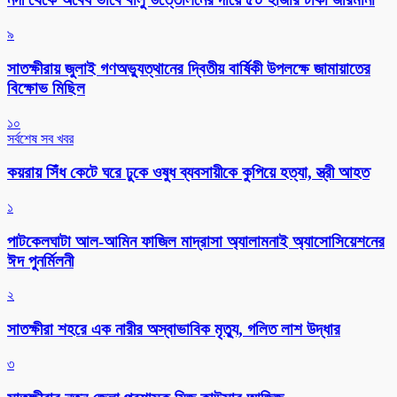
৯
সাতক্ষীরায় জুলাই গণঅভ্যুত্থানের দ্বিতীয় বার্ষিকী উপলক্ষে জামায়াতের
বিক্ষোভ মিছিল
১০
সর্বশেষ সব খবর
কয়রায় সিঁধ কেটে ঘরে ঢুকে ওষুধ ব্যবসায়ীকে কুপিয়ে হত্যা, স্ত্রী আহত
১
পাটকেলঘাটা আল-আমিন ফাজিল মাদ্রাসা অ্যালামনাই অ্যাসোসিয়েশনের
ঈদ পুনর্মিলনী
২
সাতক্ষীরা শহরে এক নারীর অস্বাভাবিক মৃত্যু, গলিত লাশ উদ্ধার
৩