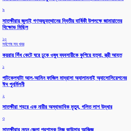
৯
সাতক্ষীরায় জুলাই গণঅভ্যুত্থানের দ্বিতীয় বার্ষিকী উপলক্ষে জামায়াতের
বিক্ষোভ মিছিল
১০
সর্বশেষ সব খবর
কয়রায় সিঁধ কেটে ঘরে ঢুকে ওষুধ ব্যবসায়ীকে কুপিয়ে হত্যা, স্ত্রী আহত
১
পাটকেলঘাটা আল-আমিন ফাজিল মাদ্রাসা অ্যালামনাই অ্যাসোসিয়েশনের
ঈদ পুনর্মিলনী
২
সাতক্ষীরা শহরে এক নারীর অস্বাভাবিক মৃত্যু, গলিত লাশ উদ্ধার
৩
সাতক্ষীরার নতুন জেলা প্রশাসক মিজ কাউসার আজিজ