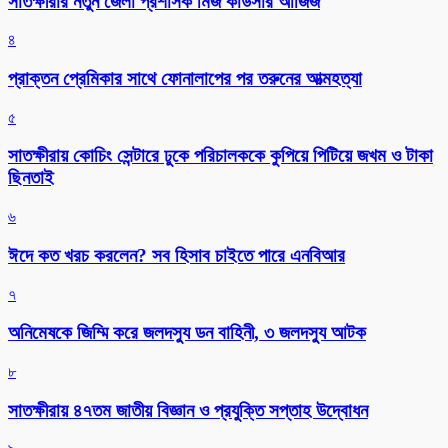
সাতক্ষীরার নতুন জেলা প্রশাসক মিজ কাউসার আজিজ
৪
প্রাক্তন প্রেমিকার সাথে ফোনালাপের পর তরুনের আত্মহত্যা
৫
সাতক্ষীরায় কোচিং সেন্টারে ঢুকে পরিচালককে কুপিয়ে পিটিয়ে জখম ও টাকা
ছিনতাই
৬
ঈদে কত খরচ করলেন? সব হিসাব চাইতে পারে এনবিআর
৭
অনিমেষকে জিম্মি করে জলদস্যু ডন বাহিনী, ৩ জলদস্যু আটক
৮
সাতক্ষীরায় ৪৭তম জাতীয় বিজ্ঞান ও প্রযুক্তি সপ্তাহ উদ্বোধন