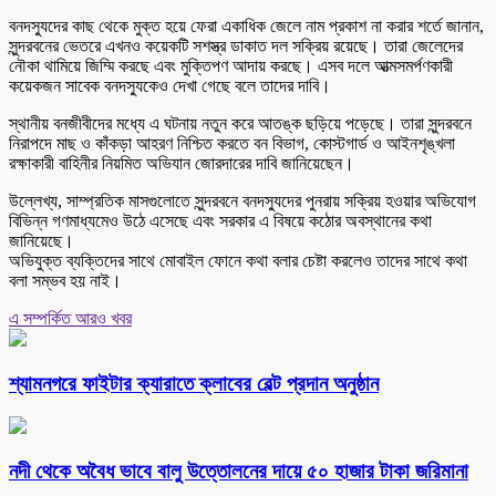
বনদস্যুদের কাছ থেকে মুক্ত হয়ে ফেরা একাধিক জেলে নাম প্রকাশ না করার শর্তে জানান,
সুন্দরবনের ভেতরে এখনও কয়েকটি সশস্ত্র ডাকাত দল সক্রিয় রয়েছে। তারা জেলেদের
নৌকা থামিয়ে জিম্মি করছে এবং মুক্তিপণ আদায় করছে। এসব দলে আত্মসমর্পণকারী
কয়েকজন সাবেক বনদস্যুকেও দেখা গেছে বলে তাদের দাবি।
স্থানীয় বনজীবীদের মধ্যে এ ঘটনায় নতুন করে আতঙ্ক ছড়িয়ে পড়েছে। তারা সুন্দরবনে
নিরাপদে মাছ ও কাঁকড়া আহরণ নিশ্চিত করতে বন বিভাগ, কোস্টগার্ড ও আইনশৃঙ্খলা
রক্ষাকারী বাহিনীর নিয়মিত অভিযান জোরদারের দাবি জানিয়েছেন।
উল্লেখ্য, সাম্প্রতিক মাসগুলোতে সুন্দরবনে বনদস্যুদের পুনরায় সক্রিয় হওয়ার অভিযোগ
বিভিন্ন গণমাধ্যমেও উঠে এসেছে এবং সরকার এ বিষয়ে কঠোর অবস্থানের কথা
জানিয়েছে।
অভিযুক্ত ব্যক্তিদের সাথে মোবাইল ফোনে কথা বলার চেষ্টা করলেও তাদের সাথে কথা
বলা সম্ভব হয় নাই।
এ সম্পর্কিত আরও খবর
শ্যামনগরে ফাইটার ক্যারাতে ক্লাবের বেল্ট প্রদান অনুষ্ঠান
নদী থেকে অবৈধ ভাবে বালু উত্তোলনের দায়ে ৫০ হাজার টাকা জরিমানা