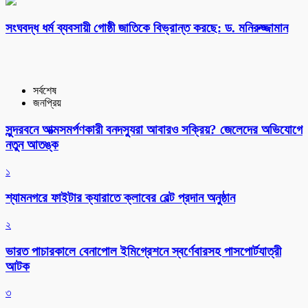
সংঘবদ্ধ ধর্ম ব্যবসায়ী গোষ্ঠী জাতিকে বিভ্রান্ত করছে: ড. মনিরুজ্জামান
সর্বশেষ
জনপ্রিয়
সুন্দরবনে আত্মসমর্পণকারী বনদস্যুরা আবারও সক্রিয়? জেলেদের অভিযোগে
নতুন আতঙ্ক
১
শ্যামনগরে ফাইটার ক্যারাতে ক্লাবের বেল্ট প্রদান অনুষ্ঠান
২
ভারত পাচারকালে বেনাপোল ইমিগ্রেশনে স্বর্ণেবারসহ পাসপোর্টযাত্রী
আটক
৩