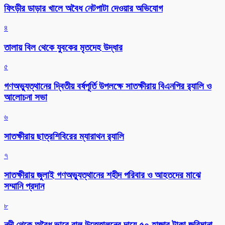
ফিংড়ীর ডাড়ার খালে অবৈধ নেটপাটা দেওয়ার অভিযোগ
৪
তালায় বিল থেকে যুবকের মৃতদেহ উদ্ধার
৫
গণঅভ্যুত্থানের দ্বিতীয় বর্ষপূর্তি উপলক্ষে সাতক্ষীরায় বিএনপির র‌্যালি ও
আলোচনা সভা
৬
সাতক্ষীরায় ছাত্রশিবিরের ম্যারাথন র‌্যালি
৭
সাতক্ষীরায় জুলাই গণঅভ্যুত্থানের শহীদ পরিবার ও আহতদের মাঝে
সম্মানি প্রদান
৮
নদী থেকে অবৈধ ভাবে বালু উত্তোলনের দায়ে ৫০ হাজার টাকা জরিমানা