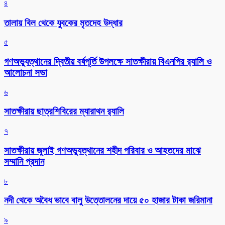
৪
তালায় বিল থেকে যুবকের মৃতদেহ উদ্ধার
৫
গণঅভ্যুত্থানের দ্বিতীয় বর্ষপূর্তি উপলক্ষে সাতক্ষীরায় বিএনপির র‌্যালি ও
আলোচনা সভা
৬
সাতক্ষীরায় ছাত্রশিবিরের ম্যারাথন র‌্যালি
৭
সাতক্ষীরায় জুলাই গণঅভ্যুত্থানের শহীদ পরিবার ও আহতদের মাঝে
সম্মানি প্রদান
৮
নদী থেকে অবৈধ ভাবে বালু উত্তোলনের দায়ে ৫০ হাজার টাকা জরিমানা
৯