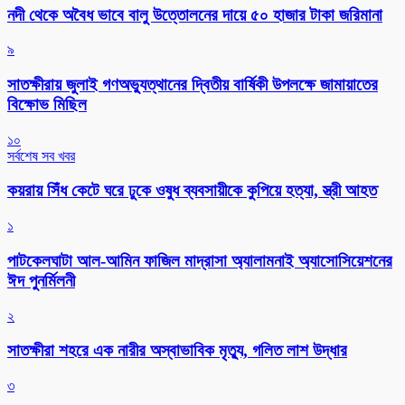
নদী থেকে অবৈধ ভাবে বালু উত্তোলনের দায়ে ৫০ হাজার টাকা জরিমানা
৯
সাতক্ষীরায় জুলাই গণঅভ্যুত্থানের দ্বিতীয় বার্ষিকী উপলক্ষে জামায়াতের
বিক্ষোভ মিছিল
১০
সর্বশেষ সব খবর
কয়রায় সিঁধ কেটে ঘরে ঢুকে ওষুধ ব্যবসায়ীকে কুপিয়ে হত্যা, স্ত্রী আহত
১
পাটকেলঘাটা আল-আমিন ফাজিল মাদ্রাসা অ্যালামনাই অ্যাসোসিয়েশনের
ঈদ পুনর্মিলনী
২
সাতক্ষীরা শহরে এক নারীর অস্বাভাবিক মৃত্যু, গলিত লাশ উদ্ধার
৩