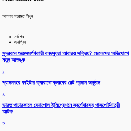
আপনার মতামত লিখুন
সর্বশেষ
জনপ্রিয়
সুন্দরবনে আত্মসমর্পণকারী বনদস্যুরা আবারও সক্রিয়? জেলেদের অভিযোগে
নতুন আতঙ্ক
১
শ্যামনগরে ফাইটার ক্যারাতে ক্লাবের বেল্ট প্রদান অনুষ্ঠান
২
ভারত পাচারকালে বেনাপোল ইমিগ্রেশনে স্বর্ণেবারসহ পাসপোর্টযাত্রী
আটক
৩