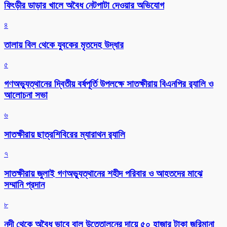
ফিংড়ীর ডাড়ার খালে অবৈধ নেটপাটা দেওয়ার অভিযোগ
৪
তালায় বিল থেকে যুবকের মৃতদেহ উদ্ধার
৫
গণঅভ্যুত্থানের দ্বিতীয় বর্ষপূর্তি উপলক্ষে সাতক্ষীরায় বিএনপির র‌্যালি ও
আলোচনা সভা
৬
সাতক্ষীরায় ছাত্রশিবিরের ম্যারাথন র‌্যালি
৭
সাতক্ষীরায় জুলাই গণঅভ্যুত্থানের শহীদ পরিবার ও আহতদের মাঝে
সম্মানি প্রদান
৮
নদী থেকে অবৈধ ভাবে বালু উত্তোলনের দায়ে ৫০ হাজার টাকা জরিমানা