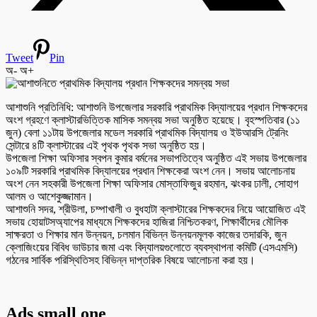
Tweet
Pin
অ-
অ+
আশাশুনি প্রতিনিধি: আশাশুনি উপজেলার সরকারি প্রাথমিক বিদ্যালয়ের প্রধান শিক্ষকদের
অংশ গ্রহণে ক্লাস্টারভিত্তিক মাসিক সমন্বয় সভা অনুষ্ঠিত হয়েছে। বৃহস্পতিবার (১১
জুন) বেলা ১১টায় উপজেলার মডেল সরকারি প্রাথমিক বিদ্যালয় ও ইউআরসি ট্রেনিং
সেন্টারে ৪টি ক্লাস্টারের এই পৃথক পৃথক সভা অনুষ্ঠিত হয়।
উপজেলা শিক্ষা অফিসার স্বপন কুমার বর্মনের সভাপতিত্বে অনুষ্ঠিত এই সভায় উপজেলার
১০৯টি সরকারি প্রাথমিক বিদ্যালয়ের প্রধান শিক্ষকেরা অংশ নেন। সভায় আলোচনায়
অংশ নেন সহকারী উপজেলা শিক্ষা অফিসার মোস্তাফিজুর রহমান, ঝংকর ঢালী, সোহাগ
আলম ও আশেকুজ্জামান।
আশাশুনি সদর, শ্রীউলা, চম্পাখালী ও বুধহাটা ক্লাস্টারের শিক্ষকদের নিয়ে আয়োজিত এই
সভায় হোয়াটসঅ্যাপের মাধ্যমে শিক্ষকদের হাজিরা নিশ্চিতকরণ, শিক্ষার্থীদের মৌলিক
সাক্ষরতা ও শিক্ষার মান উন্নয়ন, চলমান বিভিন্ন উন্নয়নমূলক কাজের তদারকি, জুন
ক্লোজিংয়ের বিবিধ ভাউচার জমা এবং বিদ্যালয়গুলোতে ব্যবস্থাপনা কমিটি (এসএমসি)
গঠনের সার্বিক পরিস্থিতিসহ বিভিন্ন দাপ্তরিক বিষয়ে আলোচনা করা হয়।
Ads small one