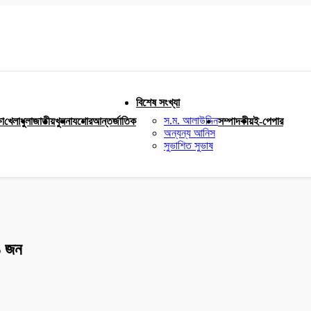
বিশেষ সংখ্যা
স.ম. আলাউদ্দিন
ষা
খেলাধুলা
জাতীয়
খুলনা
যশোর
আন্তর্জাতিক
সম্পাদকীয়
ই-পেপার
অন্যন্য আনিস
সুভাশিত সুভাষ
১ জন