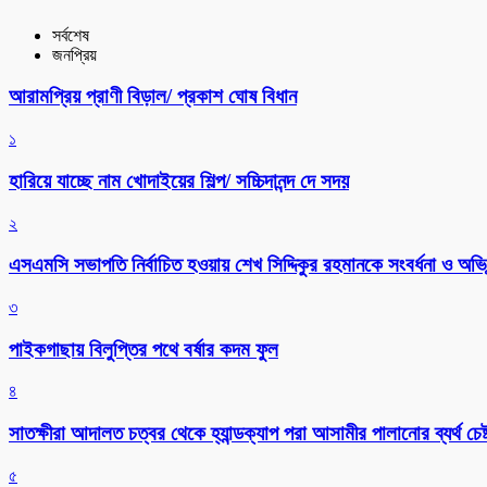
সর্বশেষ
জনপ্রিয়
আরামপ্রিয় প্রাণী বিড়াল/ প্রকাশ ঘোষ বিধান
১
হারিয়ে যাচ্ছে নাম খোদাইয়ের শিল্প/ সচ্চিদানন্দ দে সদয়
২
এসএমসি সভাপতি নির্বাচিত হওয়ায় শেখ সিদ্দিকুর রহমানকে সংবর্ধনা ও অভিন
৩
পাইকগাছায় বিলুপ্তির পথে বর্ষার কদম ফুল
৪
সাতক্ষীরা আদালত চত্বর থেকে হ্যান্ডক্যাপ পরা আসামীর পালানোর ব্যর্থ চেষ্
৫