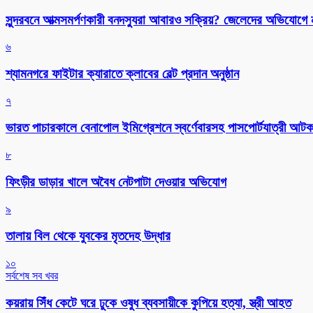
সুন্দরবনে আত্মসমর্পণকারী বনদস্যুরা আবারও সক্রিয়? জেলেদের অভিযোগে
৬
শ্যামনগরে ফাইটার ক্যারাতে ক্লাবের বেল্ট প্রদান অনুষ্ঠান
৭
ভারত পাচারকালে বেনাপোল ইমিগ্রেশনে স্বর্ণেবারসহ পাসপোর্টযাত্রী আট
৮
ফিংড়ীর ডাড়ার খালে অবৈধ নেটপাটা দেওয়ার অভিযোগ
৯
তালায় বিল থেকে যুবকের মৃতদেহ উদ্ধার
১০
সর্বশেষ সব খবর
কয়রায় সিঁধ কেটে ঘরে ঢুকে ওষুধ ব্যবসায়ীকে কুপিয়ে হত্যা, স্ত্রী আহত