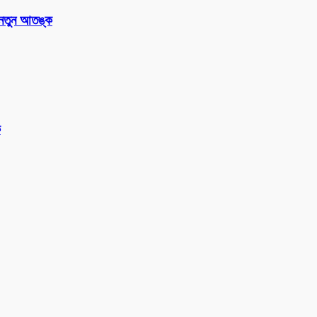
 নতুন আতঙ্ক
ক