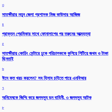
৩
সাতক্ষীরার নতুন জেলা প্রশাসক মিজ কাউসার আজিজ
৪
প্রাক্তন প্রেমিকার সাথে ফোনালাপের পর তরুনের আত্মহত্যা
৫
সাতক্ষীরায় কোচিং সেন্টারে ঢুকে পরিচালককে কুপিয়ে পিটিয়ে জখম ও টাকা
ছিনতাই
৬
ঈদে কত খরচ করলেন? সব হিসাব চাইতে পারে এনবিআর
৭
অনিমেষকে জিম্মি করে জলদস্যু ডন বাহিনী, ৩ জলদস্যু আটক
৮