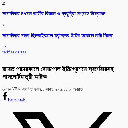
৮
সাতক্ষীরায় ৪৭তম জাতীয় বিজ্ঞান ও প্রযুক্তি সপ্তাহ উদ্বোধন
৯
সাতক্ষীরায় গহনা ছিনতাইকালে দুর্বৃত্তের ইটের আঘাতে নারী নিহত
১০
জনপ্রিয় সব খবর
ভারত পাচারকালে বেনাপোল ইমিগ্রেশনে স্বর্ণেবারসহ
পাসপোর্টযাত্রী আটক
ডেস্ক নিউজ
প্রকাশিত: বুধবার, ৫ আগস্ট, ২০২৬, ১১:৩০ অপরাহ্ণ
Facebook