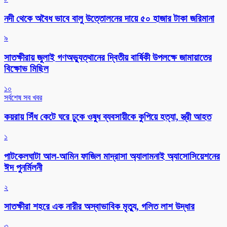
নদী থেকে অবৈধ ভাবে বালু উত্তোলনের দায়ে ৫০ হাজার টাকা জরিমানা
৯
সাতক্ষীরায় জুলাই গণঅভ্যুত্থানের দ্বিতীয় বার্ষিকী উপলক্ষে জামায়াতের
বিক্ষোভ মিছিল
১০
সর্বশেষ সব খবর
কয়রায় সিঁধ কেটে ঘরে ঢুকে ওষুধ ব্যবসায়ীকে কুপিয়ে হত্যা, স্ত্রী আহত
১
পাটকেলঘাটা আল-আমিন ফাজিল মাদ্রাসা অ্যালামনাই অ্যাসোসিয়েশনের
ঈদ পুনর্মিলনী
২
সাতক্ষীরা শহরে এক নারীর অস্বাভাবিক মৃত্যু, গলিত লাশ উদ্ধার
৩