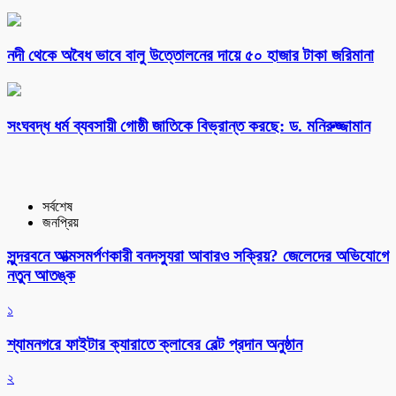
নদী থেকে অবৈধ ভাবে বালু উত্তোলনের দায়ে ৫০ হাজার টাকা জরিমানা
সংঘবদ্ধ ধর্ম ব্যবসায়ী গোষ্ঠী জাতিকে বিভ্রান্ত করছে: ড. মনিরুজ্জামান
সর্বশেষ
জনপ্রিয়
সুন্দরবনে আত্মসমর্পণকারী বনদস্যুরা আবারও সক্রিয়? জেলেদের অভিযোগে
নতুন আতঙ্ক
১
শ্যামনগরে ফাইটার ক্যারাতে ক্লাবের বেল্ট প্রদান অনুষ্ঠান
২