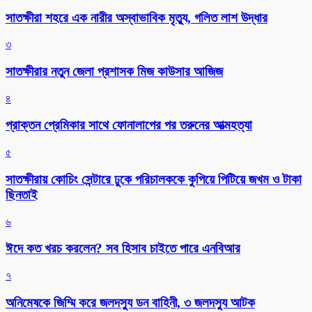
সাতক্ষীরা শহরে এক নারীর অস্বাভাবিক মৃত্যু, গলিত লাশ উদ্ধার
৩
সাতক্ষীরার নতুন জেলা প্রশাসক মিজ কাউসার আজিজ
৪
প্রাক্তন প্রেমিকার সাথে ফোনালাপের পর তরুনের আত্মহত্যা
৫
সাতক্ষীরায় কোচিং সেন্টারে ঢুকে পরিচালককে কুপিয়ে পিটিয়ে জখম ও টাকা
ছিনতাই
৬
ঈদে কত খরচ করলেন? সব হিসাব চাইতে পারে এনবিআর
৭
অনিমেষকে জিম্মি করে জলদস্যু ডন বাহিনী, ৩ জলদস্যু আটক