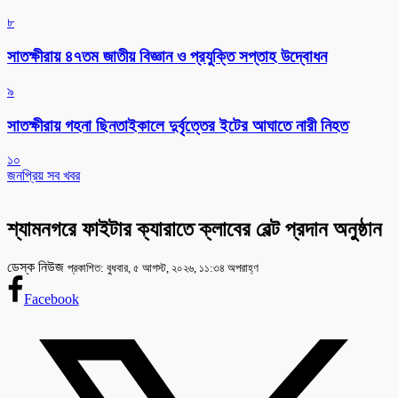
৮
সাতক্ষীরায় ৪৭তম জাতীয় বিজ্ঞান ও প্রযুক্তি সপ্তাহ উদ্বোধন
৯
সাতক্ষীরায় গহনা ছিনতাইকালে দুর্বৃত্তের ইটের আঘাতে নারী নিহত
১০
জনপ্রিয় সব খবর
শ্যামনগরে ফাইটার ক্যারাতে ক্লাবের বেল্ট প্রদান অনুষ্ঠান
ডেস্ক নিউজ
প্রকাশিত: বুধবার, ৫ আগস্ট, ২০২৬, ১১:৩৪ অপরাহ্ণ
Facebook