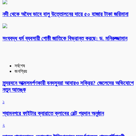
নদী থেকে অবৈধ ভাবে বালু উত্তোলনের দায়ে ৫০ হাজার টাকা জরিমানা
সংঘবদ্ধ ধর্ম ব্যবসায়ী গোষ্ঠী জাতিকে বিভ্রান্ত করছে: ড. মনিরুজ্জামান
সর্বশেষ
জনপ্রিয়
সুন্দরবনে আত্মসমর্পণকারী বনদস্যুরা আবারও সক্রিয়? জেলেদের অভিযোগে
নতুন আতঙ্ক
১
শ্যামনগরে ফাইটার ক্যারাতে ক্লাবের বেল্ট প্রদান অনুষ্ঠান
২