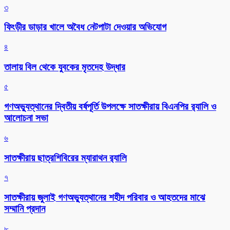
৩
ফিংড়ীর ডাড়ার খালে অবৈধ নেটপাটা দেওয়ার অভিযোগ
৪
তালায় বিল থেকে যুবকের মৃতদেহ উদ্ধার
৫
গণঅভ্যুত্থানের দ্বিতীয় বর্ষপূর্তি উপলক্ষে সাতক্ষীরায় বিএনপির র‌্যালি ও
আলোচনা সভা
৬
সাতক্ষীরায় ছাত্রশিবিরের ম্যারাথন র‌্যালি
৭
সাতক্ষীরায় জুলাই গণঅভ্যুত্থানের শহীদ পরিবার ও আহতদের মাঝে
সম্মানি প্রদান
৮