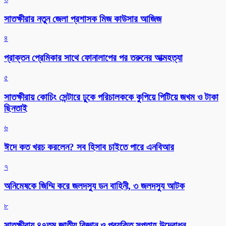
সাতক্ষীরার নতুন জেলা প্রশাসক মিজ কাউসার আজিজ
৪
প্রাক্তন প্রেমিকার সাথে ফোনালাপের পর তরুনের আত্মহত্যা
৫
সাতক্ষীরায় কোচিং সেন্টারে ঢুকে পরিচালককে কুপিয়ে পিটিয়ে জখম ও টাকা
ছিনতাই
৬
ঈদে কত খরচ করলেন? সব হিসাব চাইতে পারে এনবিআর
৭
অনিমেষকে জিম্মি করে জলদস্যু ডন বাহিনী, ৩ জলদস্যু আটক
৮
সাতক্ষীরায় ৪৭তম জাতীয় বিজ্ঞান ও প্রযুক্তি সপ্তাহ উদ্বোধন