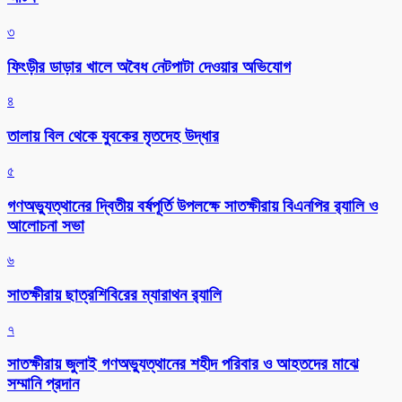
৩
ফিংড়ীর ডাড়ার খালে অবৈধ নেটপাটা দেওয়ার অভিযোগ
৪
তালায় বিল থেকে যুবকের মৃতদেহ উদ্ধার
৫
গণঅভ্যুত্থানের দ্বিতীয় বর্ষপূর্তি উপলক্ষে সাতক্ষীরায় বিএনপির র‌্যালি ও
আলোচনা সভা
৬
সাতক্ষীরায় ছাত্রশিবিরের ম্যারাথন র‌্যালি
৭
সাতক্ষীরায় জুলাই গণঅভ্যুত্থানের শহীদ পরিবার ও আহতদের মাঝে
সম্মানি প্রদান