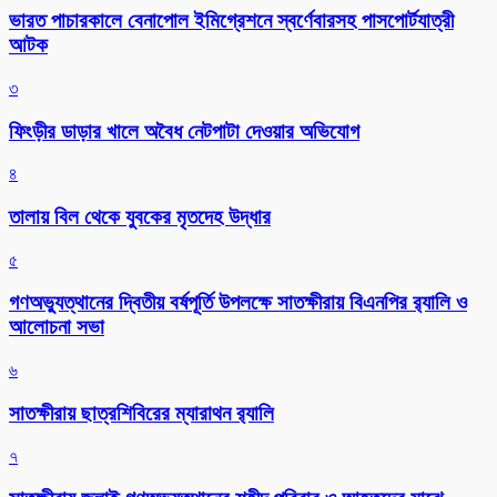
ভারত পাচারকালে বেনাপোল ইমিগ্রেশনে স্বর্ণেবারসহ পাসপোর্টযাত্রী
আটক
৩
ফিংড়ীর ডাড়ার খালে অবৈধ নেটপাটা দেওয়ার অভিযোগ
৪
তালায় বিল থেকে যুবকের মৃতদেহ উদ্ধার
৫
গণঅভ্যুত্থানের দ্বিতীয় বর্ষপূর্তি উপলক্ষে সাতক্ষীরায় বিএনপির র‌্যালি ও
আলোচনা সভা
৬
সাতক্ষীরায় ছাত্রশিবিরের ম্যারাথন র‌্যালি
৭