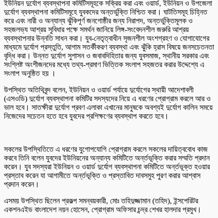
ইউনিয়ন দুর্যোগ ব্যবস্থাপনা কমিটিসমূহকে সক্রিয় করা এবং ওয়ার্ড, ইউনিয়ন ও উপজেলা
দুর্যোগ ব্যবস্থাপনা কমিটিসমূহে যুবকদের অন্তর্ভুক্তি নিশ্চিত করা। ঘাটতিসমূহ চিহ্নিত
করে এবং নারী ও অন্যান্য ঝুঁকিপূর্ণ জনগোষ্ঠীর জন্য নিরাপদ, অন্তর্ভুক্তিমূলক ও
সহজলভ্য আশ্রয় সুবিধার পক্ষে সমর্থন জানিয়ে লিঙ্গ-সংবেদনশীল জরুরি আশ্রয়
ব্যবস্থাপনার উন্নতি সাধন করা। যুব-নেতৃত্বাধীন সৃজনশীল অংশগ্রহণ ও যোগাযোগের
মাধ্যমে দুর্যোগ প্রস্তুতি, আগাম সতর্কীকরণ ব্যবস্থা এবং ঝুঁকি হ্রাস বিষয়ে জনসচেতনতা
বৃদ্ধি করা। উন্নত দুর্যোগ সুশাসন ও জবাবদিহিতার জন্য যুবসমাজ, স্থানীয় সরকার এবং
সংশ্লিষ্ট অংশীজনদের মধ্যে তথ্য-প্রমাণ ভিত্তিক সংলাপ সহজতর করার উদ্দেশ্যে এ
সংলাপ অনুষ্ঠিত হয় ।
উপস্থিত অতিথিবৃন্দ বলেন, ইউনিয়ন ও ওয়ার্ড পর্যায়ে দুর্যোগের স্থায়ী আদেশাবলী
(এসওডি) দুর্যোগ ব্যবস্থাপনা কমিটির সদস্যদের নিয়ে এ ধরণের প্রোগ্রাম করলে আর ও
ভাল হবে। সাতক্ষীরা দুর্যোগ প্রবণ এলাকা এখানের মানুষকে অবশ্যই দুর্যোগ কালিন সময়ে
নিজেদের সচেতন হতে হবে যুবদের প্রশিক্ষণের ব্যবস্থাপ করতে হবে।
সকলের উপস্থিতিতে এ ধরণের যুগোপযোগি প্রোগ্রাম করলে সকলের দায়িত্ববোধ কাজ
করবে তিনি বলেন যুবদের ইউনিয়নের অন্যান্য কমিটিতে অর্ন্তভূক্তি করার সম্মতি প্রদান
করেন। যুব সদস্যরা ইউনিয়ন ও ওয়ার্ড দুর্যোগ ব্যবস্থাপনা কমিটিতে অর্ন্তভূক্ত হওয়ার
প্রস্তাব করেন যা আগামীতে অর্ন্তভূক্তি ও প্রস্তাবিত দাবসমুহ পুরণ করার আশ্বাস
প্রদান করেন।
এসময় উপস্থিত ছিলেন প্রকল্প সমন্বয়কারী, মোঃ তহিদুজ্জামান (তহিদ), ইন্সপেরিটর
একশনএইড বাংলাদেশ নয়ন হোসেন, প্রোগ্রাম অফিসার চন্দ্র শেখর হালদার প্রমুখ।