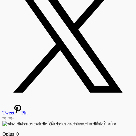
Tweet
Pin
অ-
অ+
Oplus_0