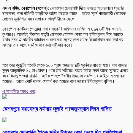
এম এ রহিম, বেনাপোল (যশোর):
বেনাপোল চেকপোষ্ট দিয়ে ভারতে পাচারকালে স্বর্নের
চালানসহ পাসপোর্টধারী যাত্রীকে আটক করেছে কাষ্টম। আটক স্বর্ন পাচারকারী মোবারক
হোসেন মুনসিগঞ্জ সদর এলাকার তাজুউদ্দীনের ছেলে।
বেনাপোল কাস্টমস গোয়েন্দা শাখার সহকারি কমিশনার সাজিদ মাহাদুদ কৌশিক জানান,
বুধবার (৫ আগস্ট) বিকালে যাত্রী মোবারক হোসেন বেনাপোল ইমিগ্রেশন দিয়ে ভারতে
যাবার সময় ঐ যাত্রীর আচারন ও চলাফেরা সন্দেহ হলে তাকে জিজ্ঞাসাবাদ করা করা হয়।
এসময় তার কাছে স্বর্ন থাকার কথা স্বীকার করে।
পরে তার প্যান্টের পকেট থেকে ১০০ গ্রাম ওজনের দুটি স্বর্নবার পাওয়া যায়। যার বাজার
মুল্য আনুমানিক ২২ লাখ টাকা। পরে তার শরীরের ভেতর আরো স্বর্ন আছে সন্দেহে এক্সরে
করে কিন্তু পাওয়া যায়নি। আটক পাসপোর্টধারীর বিরুদ্ধে স্বর্নপাচার আইনে মামলা করা
হয়েছে। তাকে পোর্ট থানায় সোপর্দ করা হয়েছে বলে জানান ইমিগ্রেশন পুলিশ।
এ সম্পর্কিত আরও খবর
কেশবপুরে যথাযোগ্য মর্যাদায় জুলাই গণঅভ্যুত্থান দিবস পালিত
কেশবপুর জোরপূর্বক পৈতৃক জমির উপরের বেড়া ভেঙ্গে দিল প্রতিপক্ষরা