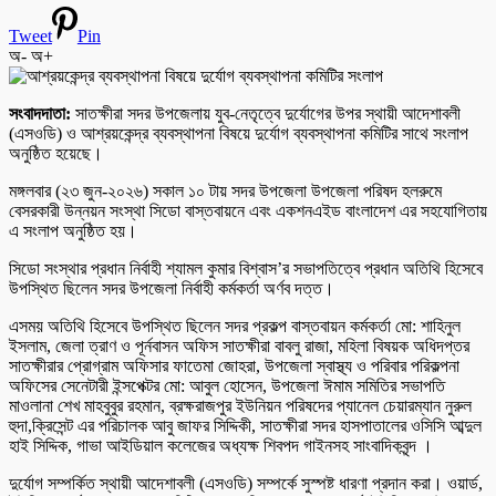
Tweet
Pin
অ-
অ+
সংবাদদাতা:
সাতক্ষীরা সদর উপজেলায় যুব-নেতৃত্বে দুর্যোগের উপর স্থায়ী আদেশাবলী
(এসওডি) ও আশ্রয়কেন্দ্র ব্যবস্থাপনা বিষয়ে দুর্যোগ ব্যবস্থাপনা কমিটির সাথে সংলাপ
অনুষ্ঠিত হয়েছে।
মঙ্গলবার (২৩ জুন-২০২৬) সকাল ১০ টায় সদর উপজেলা উপজেলা পরিষদ হলরুমে
বেসরকারী উন্নয়ন সংস্থা সিডো বাস্তবায়নে এবং একশনএইড বাংলাদেশ এর সহযোগিতায়
এ সংলাপ অনুষ্ঠিত হয়।
সিডো সংস্থার প্রধান নির্বাহী শ্যামল কুমার বিশ্বাস’র সভাপতিত্বে প্রধান অতিথি হিসেবে
উপস্থিত ছিলেন সদর উপজেলা নির্বাহী কর্মকর্তা অর্ণব দত্ত।
এসময় অতিথি হিসেবে উপস্থিত ছিলেন সদর প্রকল্প বাস্তবায়ন কর্মকর্তা মো: শাহিনুল
ইসলাম, জেলা ত্রাণ ও পূর্নবাসন অফিস সাতক্ষীরা বাবলু রাজা, মহিলা বিষয়ক অধিদপ্তর
সাতক্ষীরার প্রোগ্রাম অফিসার ফাতেমা জোহরা, উপজেলা স্বাস্থ্য ও পরিবার পরিকল্পনা
অফিসের সেনেটারী ইন্সপেক্টর মো: আবুল হোসেন, উপজেলা ঈমাম সমিতির সভাপতি
মাওলানা শেখ মাহবুবুর রহমান, ব্রক্ষরাজপুর ইউনিয়ন পরিষদের প্যানেল চেয়ারম্যান নুরুল
হুদা,ক্রিসেন্ট এর পরিচালক আবু জাফর সিদ্দিকী, সাতক্ষীরা সদর হাসপাতালের ওসিসি আব্দুল
হাই সিদ্দিক, গাভা আইডিয়াল কলেজের অধ্যক্ষ শিবপদ গাইনসহ সাংবাদিকবৃন্দ ।
দুর্যোগ সম্পর্কিত স্থায়ী আদেশাবলী (এসওডি) সম্পর্কে সুস্পষ্ট ধারণা প্রদান করা। ওয়ার্ড,