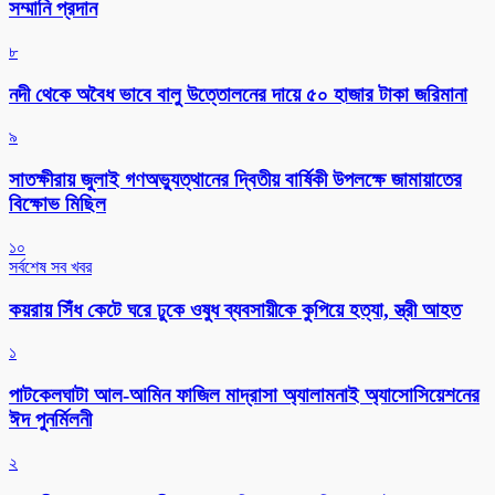
সম্মানি প্রদান
৮
নদী থেকে অবৈধ ভাবে বালু উত্তোলনের দায়ে ৫০ হাজার টাকা জরিমানা
৯
সাতক্ষীরায় জুলাই গণঅভ্যুত্থানের দ্বিতীয় বার্ষিকী উপলক্ষে জামায়াতের
বিক্ষোভ মিছিল
১০
সর্বশেষ সব খবর
কয়রায় সিঁধ কেটে ঘরে ঢুকে ওষুধ ব্যবসায়ীকে কুপিয়ে হত্যা, স্ত্রী আহত
১
পাটকেলঘাটা আল-আমিন ফাজিল মাদ্রাসা অ্যালামনাই অ্যাসোসিয়েশনের
ঈদ পুনর্মিলনী
২