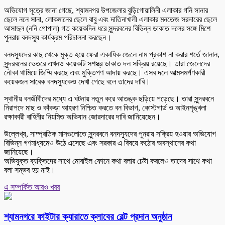
অভিযোগ সূত্রে জানা গেছে, শ্যামনগর উপজেলার বুড়িগোয়ালিনী এলাকার গনি সানার
ছেলে ননে সানা, লোকমানের ছেলে বাবু এবং দাতিনাখালী এলাকার মনতেজ সরদারের ছেলে
আসাদুল (ননি গোপাল) গত কয়েকদিন ধরে সুন্দরবনের বিভিন্ন ডাকাত দলের সঙ্গে মিশে
পুনরায় বনদস্যু কার্যক্রম পরিচালনা করছেন।
বনদস্যুদের কাছ থেকে মুক্ত হয়ে ফেরা একাধিক জেলে নাম প্রকাশ না করার শর্তে জানান,
সুন্দরবনের ভেতরে এখনও কয়েকটি সশস্ত্র ডাকাত দল সক্রিয় রয়েছে। তারা জেলেদের
নৌকা থামিয়ে জিম্মি করছে এবং মুক্তিপণ আদায় করছে। এসব দলে আত্মসমর্পণকারী
কয়েকজন সাবেক বনদস্যুকেও দেখা গেছে বলে তাদের দাবি।
স্থানীয় বনজীবীদের মধ্যে এ ঘটনায় নতুন করে আতঙ্ক ছড়িয়ে পড়েছে। তারা সুন্দরবনে
নিরাপদে মাছ ও কাঁকড়া আহরণ নিশ্চিত করতে বন বিভাগ, কোস্টগার্ড ও আইনশৃঙ্খলা
রক্ষাকারী বাহিনীর নিয়মিত অভিযান জোরদারের দাবি জানিয়েছেন।
উল্লেখ্য, সাম্প্রতিক মাসগুলোতে সুন্দরবনে বনদস্যুদের পুনরায় সক্রিয় হওয়ার অভিযোগ
বিভিন্ন গণমাধ্যমেও উঠে এসেছে এবং সরকার এ বিষয়ে কঠোর অবস্থানের কথা
জানিয়েছে।
অভিযুক্ত ব্যক্তিদের সাথে মোবাইল ফোনে কথা বলার চেষ্টা করলেও তাদের সাথে কথা
বলা সম্ভব হয় নাই।
এ সম্পর্কিত আরও খবর
শ্যামনগরে ফাইটার ক্যারাতে ক্লাবের বেল্ট প্রদান অনুষ্ঠান