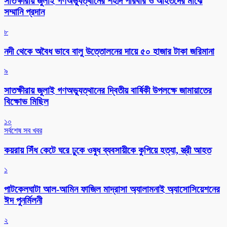
সাতক্ষীরায় জুলাই গণঅভ্যুত্থানের শহীদ পরিবার ও আহতদের মাঝে
সম্মানি প্রদান
৮
নদী থেকে অবৈধ ভাবে বালু উত্তোলনের দায়ে ৫০ হাজার টাকা জরিমানা
৯
সাতক্ষীরায় জুলাই গণঅভ্যুত্থানের দ্বিতীয় বার্ষিকী উপলক্ষে জামায়াতের
বিক্ষোভ মিছিল
১০
সর্বশেষ সব খবর
কয়রায় সিঁধ কেটে ঘরে ঢুকে ওষুধ ব্যবসায়ীকে কুপিয়ে হত্যা, স্ত্রী আহত
১
পাটকেলঘাটা আল-আমিন ফাজিল মাদ্রাসা অ্যালামনাই অ্যাসোসিয়েশনের
ঈদ পুনর্মিলনী
২