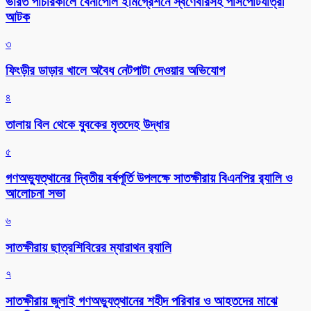
ভারত পাচারকালে বেনাপোল ইমিগ্রেশনে স্বর্ণেবারসহ পাসপোর্টযাত্রী
আটক
৩
ফিংড়ীর ডাড়ার খালে অবৈধ নেটপাটা দেওয়ার অভিযোগ
৪
তালায় বিল থেকে যুবকের মৃতদেহ উদ্ধার
৫
গণঅভ্যুত্থানের দ্বিতীয় বর্ষপূর্তি উপলক্ষে সাতক্ষীরায় বিএনপির র‌্যালি ও
আলোচনা সভা
৬
সাতক্ষীরায় ছাত্রশিবিরের ম্যারাথন র‌্যালি
৭
সাতক্ষীরায় জুলাই গণঅভ্যুত্থানের শহীদ পরিবার ও আহতদের মাঝে