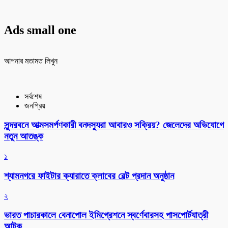
Ads small one
আপনার মতামত লিখুন
সর্বশেষ
জনপ্রিয়
সুন্দরবনে আত্মসমর্পণকারী বনদস্যুরা আবারও সক্রিয়? জেলেদের অভিযোগে
নতুন আতঙ্ক
১
শ্যামনগরে ফাইটার ক্যারাতে ক্লাবের বেল্ট প্রদান অনুষ্ঠান
২
ভারত পাচারকালে বেনাপোল ইমিগ্রেশনে স্বর্ণেবারসহ পাসপোর্টযাত্রী
আটক