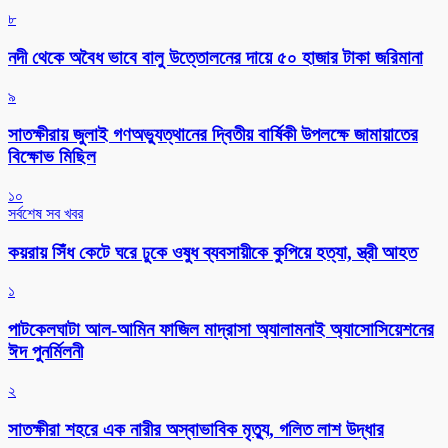
৮
নদী থেকে অবৈধ ভাবে বালু উত্তোলনের দায়ে ৫০ হাজার টাকা জরিমানা
৯
সাতক্ষীরায় জুলাই গণঅভ্যুত্থানের দ্বিতীয় বার্ষিকী উপলক্ষে জামায়াতের
বিক্ষোভ মিছিল
১০
সর্বশেষ সব খবর
কয়রায় সিঁধ কেটে ঘরে ঢুকে ওষুধ ব্যবসায়ীকে কুপিয়ে হত্যা, স্ত্রী আহত
১
পাটকেলঘাটা আল-আমিন ফাজিল মাদ্রাসা অ্যালামনাই অ্যাসোসিয়েশনের
ঈদ পুনর্মিলনী
২
সাতক্ষীরা শহরে এক নারীর অস্বাভাবিক মৃত্যু, গলিত লাশ উদ্ধার