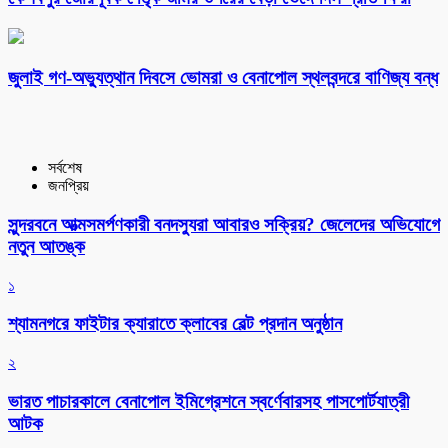
‎জুলাই গণ-অভ্যুত্থান দিবসে ভোমরা ও বেনাপোল স্থলবন্দরে বাণিজ্য বন্ধ
সর্বশেষ
জনপ্রিয়
সুন্দরবনে আত্মসমর্পণকারী বনদস্যুরা আবারও সক্রিয়? জেলেদের অভিযোগে
নতুন আতঙ্ক
১
শ্যামনগরে ফাইটার ক্যারাতে ক্লাবের বেল্ট প্রদান অনুষ্ঠান
২
ভারত পাচারকালে বেনাপোল ইমিগ্রেশনে স্বর্ণেবারসহ পাসপোর্টযাত্রী
আটক