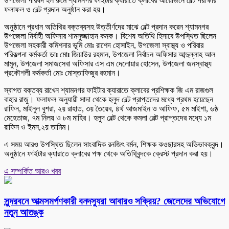
উপজেলা পরিষদ হল রুমে শ্যামনগর ফাইটার ক্যারাতে ক্লাবের আয়োজনে বেল্ট পরীক্ষার
ফলাফল ও বেল্ট প্রদান অনুষ্ঠান করা হয়।
অনুষ্ঠানে প্রধান অতিথির বক্তব্যসহ উত্তীর্ণদের মাঝে বেল্ট প্রদান করেন শ্যামনগর
উপজেলা নির্বাহী অফিসার শামসুজ্জাহান কনক। বিশেষ অতিথি হিসাবে উপস্থিত ছিলেন
উপজেলা সহকারী কমিশনার ভূমি মোঃ রাশেদ হোসাইন, উপজেলা স্বাস্থ্য ও পরিবার
পরিকল্পনা কর্মকর্তা ডাঃ মোঃ জিয়াউর রহমান, উপজেলা নির্বাচন অফিসার আব্দুল্লাহ আল
মামুন, উপজেলা সমাজসেবা অফিসার এস এম দেলোয়ার হোসেন, উপজেলা জনস্বাস্থ্য
প্রকৌশলী কর্মকর্তা মোঃ মোস্তাফিজুর রহমান।
স্বাগত বক্তব্য রাখেন শ্যামনগর ফাইটার ক্যারাতে ক্লাবের প্রশিক্ষক জি এম রাজগুল
বাহার রাজু। ফলাফল অনুযায়ী সাদা থেকে হলুদ বেল্ট প্রাপ্তদের মধ্যে প্রথম হয়েছেন
রাফিন, মাইনুল বুশরা, ২য় রাহাত, ৩য় তৈয়েব, ৪র্থ আজমাইন ও আফিফ, ৫ম মাইশা, ৬ষ্ঠ
মেহেতাজ, ৭ম নিলয় ও ৮ম মাহির। হলুদ বেল্ট থেকে কমলা বেল্ট প্রাপ্তদের মধ্যে ১ম
রাফিন ও ইমন,২য় তামিম।
এ সময় আরও উপস্থিত ছিলেন সাংবাদিক রনজিৎ বর্মন, শিক্ষক কওছারসহ অভিভাবকবৃন্দ।
অনুষ্ঠানে ফাইটার ক্যারাতে ক্লাবের পক্ষ থেকে অতিথিবৃন্দকে ক্রেস্ট প্রদান করা হয়।
এ সম্পর্কিত আরও খবর
সুন্দরবনে আত্মসমর্পণকারী বনদস্যুরা আবারও সক্রিয়? জেলেদের অভিযোগে
নতুন আতঙ্ক