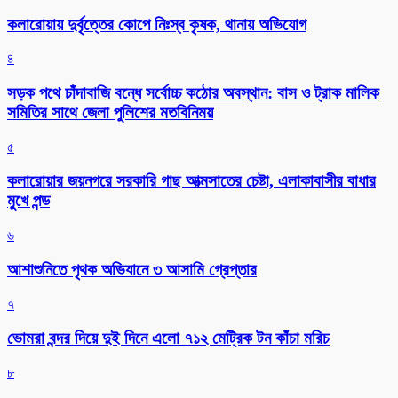
কলারোয়ায় দুর্বৃত্তের কোপে নিঃস্ব কৃষক, থানায় অভিযোগ
৪
সড়ক পথে চাঁদাবাজি বন্ধে সর্বোচ্চ কঠোর অবস্থান: বাস ও ট্রাক মালিক
সমিতির সাথে জেলা পুলিশের মতবিনিময়
৫
কলারোয়ার জয়নগরে সরকারি গাছ আত্মসাতের চেষ্টা, এলাকাবাসীর বাধার
মুখে পন্ড
৬
আশাশুনিতে পৃথক অভিযানে ৩ আসামি গ্রেপ্তার
৭
ভোমরা বন্দর দিয়ে দুই দিনে এলো ৭১২ মেট্রিক টন কাঁচা মরিচ
৮