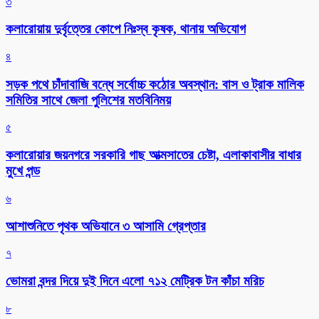
৩
কলারোয়ায় দুর্বৃত্তের কোপে নিঃস্ব কৃষক, থানায় অভিযোগ
৪
সড়ক পথে চাঁদাবাজি বন্ধে সর্বোচ্চ কঠোর অবস্থান: বাস ও ট্রাক মালিক
সমিতির সাথে জেলা পুলিশের মতবিনিময়
৫
কলারোয়ার জয়নগরে সরকারি গাছ আত্মসাতের চেষ্টা, এলাকাবাসীর বাধার
মুখে পন্ড
৬
আশাশুনিতে পৃথক অভিযানে ৩ আসামি গ্রেপ্তার
৭
ভোমরা বন্দর দিয়ে দুই দিনে এলো ৭১২ মেট্রিক টন কাঁচা মরিচ
৮