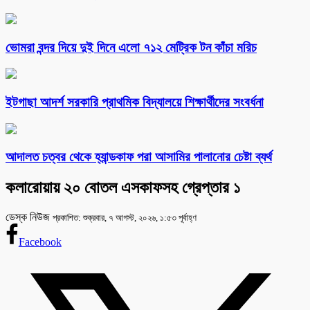
ভোমরা বন্দর দিয়ে দুই দিনে এলো ৭১২ মেট্রিক টন কাঁচা মরিচ
ইটগাছা আদর্শ সরকারি প্রাথমিক বিদ্যালয়ে শিক্ষার্থীদের সংবর্ধনা
আদালত চত্বর থেকে হ্যান্ডকাফ পরা আসামির পালানোর চেষ্টা ব্যর্থ
কলারোয়ায় ২০ বোতল এসকাফসহ গ্রেপ্তার ১
ডেস্ক নিউজ
প্রকাশিত: শুক্রবার, ৭ আগস্ট, ২০২৬, ১:৫৩ পূর্বাহ্ণ
Facebook