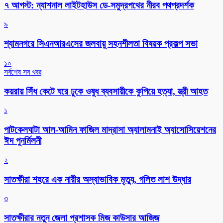
৭ আগস্ট: ন্যাশনাল লাইটহাউস ডে-সমুদ্রপথের নীরব পথপ্রদর্শক
৯
শ্যামনগরে সিএনআরএসের জলবায়ু সহনশীলতা বিষয়ক প্রকল্প সভা
১০
সর্বশেষ সব খবর
কয়রায় সিঁধ কেটে ঘরে ঢুকে ওষুধ ব্যবসায়ীকে কুপিয়ে হত্যা, স্ত্রী আহত
১
পাটকেলঘাটা আল-আমিন ফাজিল মাদ্রাসা অ্যালামনাই অ্যাসোসিয়েশনের
ঈদ পুনর্মিলনী
২
সাতক্ষীরা শহরে এক নারীর অস্বাভাবিক মৃত্যু, গলিত লাশ উদ্ধার
৩
সাতক্ষীরার নতুন জেলা প্রশাসক মিজ কাউসার আজিজ