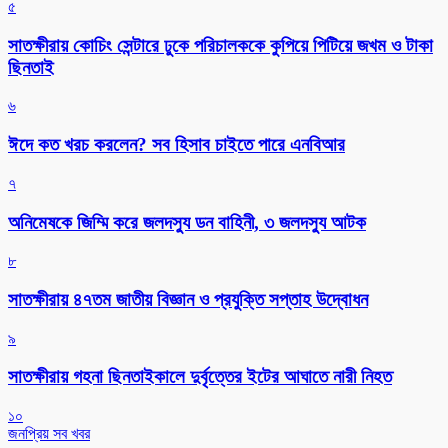
৫
সাতক্ষীরায় কোচিং সেন্টারে ঢুকে পরিচালককে কুপিয়ে পিটিয়ে জখম ও টাকা
ছিনতাই
৬
ঈদে কত খরচ করলেন? সব হিসাব চাইতে পারে এনবিআর
৭
অনিমেষকে জিম্মি করে জলদস্যু ডন বাহিনী, ৩ জলদস্যু আটক
৮
সাতক্ষীরায় ৪৭তম জাতীয় বিজ্ঞান ও প্রযুক্তি সপ্তাহ উদ্বোধন
৯
সাতক্ষীরায় গহনা ছিনতাইকালে দুর্বৃত্তের ইটের আঘাতে নারী নিহত
১০
জনপ্রিয় সব খবর