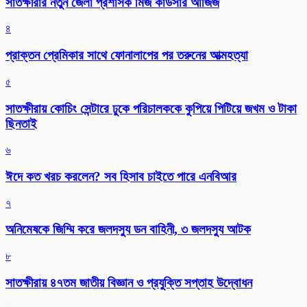
সাতক্ষীরার নতুন জেলা প্রশাসক মিজ কাউসার আজিজ
৪
প্রাক্তন প্রেমিকার সাথে ফোনালাপের পর তরুনের আত্মহত্যা
৫
সাতক্ষীরায় কোচিং সেন্টারে ঢুকে পরিচালককে কুপিয়ে পিটিয়ে জখম ও টাকা
ছিনতাই
৬
ঈদে কত খরচ করলেন? সব হিসাব চাইতে পারে এনবিআর
৭
অনিমেষকে জিম্মি করে জলদস্যু ডন বাহিনী, ৩ জলদস্যু আটক
৮
সাতক্ষীরায় ৪৭তম জাতীয় বিজ্ঞান ও প্রযুক্তি সপ্তাহ উদ্বোধন