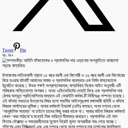
Tweet
Pin
অ-
অ+
উপজেলার দাতিনাখালী গ্রামে ১৫ বছর বয়সী এক কিশোরী ও ১৬ বছর বয়সী এক কিশোরের
বিয়ে হওয়ার ঘটনাটি আমাদের সমাজ ও প্রশাসনিক ব্যবস্থার এক নির্মম বাস্তবতাকে
উন্মেচিত করেছে। উভয় পক্ষই অপ্রাপ্তবয়স্ক; বাল্যবিবাহ নিরোধ আইন অনুযায়ী এটি
পরিষ্কার শাস্তিযোগ্য অপরাধ। অথচ এফিডেভিটের দোহাই দিয়ে এবং প্রশাসনিক দায়
ঠেলার অদ্ভুত প্রতিযোগিতার মাধ্যমে এই বেআইনি কর্মকা-টি নির্বিঘেœ সম্পন্ন হয়েছে।
এই ঘটনায় সবচেয়ে উদ্বেগের বিষয় হলো স্থানীয় আইনশৃঙ্খলা রক্ষাকারী বাহিনী ও মহিলা
বিষয়ক কার্যালয়ের ভূমিকা। থানার কর্মকর্তা ইনচার্জ (ওসি) বলছেন, অন্য দপ্তর থেকে
‘আনুষ্ঠানিক সাহায্য’ না চাইলে তাদের কিছু করার থাকে না। আবার মহিলা বিষয়ক কর্মকর্তা
কেবল ‘খবর পাঠানো’র মধ্যেই নিজ দায়িত্ব সীমাবদ্ধ রাখছেন। প্রশাসনিক এই লাল
ফিতার দৌরাত্ম্য ও সমন্বয়হীনতার সুযোগ নিয়েই মূলত অপরাধীরা পার পেয়ে যাচ্ছে।
পুলিশের এমন নিষ্ক্রিয়তা এবং এক দপ্তর থেকে অন্য দপ্তরে দায় চাপানোর মানসিকতা