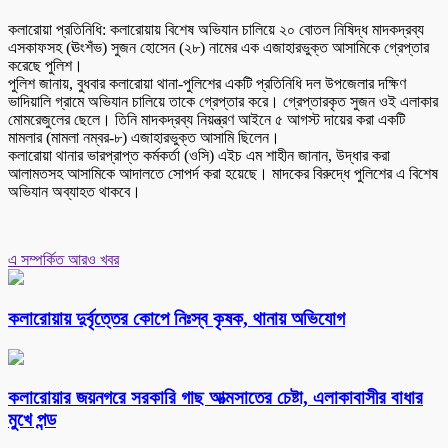
কলারোয়া প্রতিনিধি: কলারোয়ায় বিশেষ অভিযান চালিয়ে ২০ বোতল নিষিদ্ধ মাদকদ্রব্য
এসকাফসহ (ঊংশঁভ) সুজন হোসেন (২৮) নামের এক এজাহারভুক্ত আসামিকে গ্রেপ্তার
করেছে পুলিশ।
পুলিশ জানায়, বুধবার কলারোয়া থানা-পুলিশের একটি প্রতিনিধি দল উপজেলার দক্ষিণ
ভাদিয়ালি গ্রামে অভিযান চালিয়ে তাকে গ্রেপ্তার করে। গ্রেপ্তারকৃত সুজন ওই এলাকার
মোমরেজুলের ছেলে। তিনি মাদকদ্রব্য নিয়ন্ত্রণ আইনে ৫ আগস্ট দায়ের করা একটি
মামলার (মামলা নম্বর-৮) এজাহারভুক্ত আসামি ছিলেন।
কলারোয়া থানার ভারপ্রাপ্ত কর্মকর্তা (ওসি) এইচ এম শাহীন জানান, উদ্ধার করা
আলামতসহ আসামিকে আদালতে সোপর্দ করা হয়েছে। মাদকের বিরুদ্ধে পুলিশের এ বিশেষ
অভিযান অব্যাহত থাকবে।
এ সম্পর্কিত আরও খবর
কলারোয়ায় দুর্বৃত্তের কোপে নিঃস্ব কৃষক, থানায় অভিযোগ
কলারোয়ার জয়নগরে সরকারি গাছ আত্মসাতের চেষ্টা, এলাকাবাসীর বাধার
মুখে পন্ড