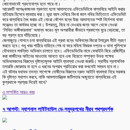
কোনোভাবেই গ্রহণযোগ্য হতে পারে না।
আরেকটি আশঙ্কাজনক প্রবণতা হলো আদালতের এফিডেভিটকে বাল্যবিয়ে আইনি করার
হাতিয়ার হিসেবে ব্যবহার করা। ভুয়া বয়স দেখিয়ে কিংবা জাল নথির ভিত্তিতে এফিডেভিট
করে বাল্যবিয়ে বৈধ করার এই নোংরা কৌশল বন্ধে উচ্চ আদালতের স্পষ্ট নির্দেশনা থাকা
সত্ত্বেও তা কার্যকর হচ্ছে না। উপরন্তু, বিয়ে না দেওয়ার জন্য আগে থেকে নেওয়া
‘লিখিত অঙ্গীকারনামা’ অমান্য করেও মূল অপরাধীরা কীভাবে প্রকাশ্যে ঘুরে বেড়াচ্ছে, তা
বড় প্রশ্ন হয়ে দাঁড়িয়েছে।
জেলাজুড়ে গোপনে চলা বাল্যবিয়ের এই প্রথা বন্ধে অবিলম্বে জিরো টলারেন্স নীতি গ্রহণ
করতে হবে। শুধু খবর পাঠিয়ে দায়িত্ব শেষ না করে মহিলা বিষয়ক দপ্তর ও থানা পুলিশকে
যৌথভাবে সমন্বিত অভিযান চালাতে হবে। এফিডেভিটের নামে বেআইনি বিয়ে রেজিস্ট্রি
করা কাজীদের আইনের আওতায় আনতে হবে এবং বিয়েতে সম্পৃক্ত উভয় পক্ষের
অভিভাবকদের বিরুদ্ধে দৃষ্টান্তমূলক আইনি ব্যবস্থা নেওয়া জরুরি। স্থানীয় প্রশাসনিক
তদারকি জোরদার না হলে এ ধরনের অপরাধ প্রতিরোধ করা কখনোই সম্ভব হবে না।
এই ঘটনার যথাযথ তদন্ত সাপেক্ষে দোষীদের বিরুদ্ধে দ্রুত আইনি ব্যবস্থা নিয়ে সরকার
কি দৃষ্টান্ত স্থাপন করবে, নাকি আমলাতান্ত্রিক জটিলতার অজুহাতে বাল্যবিয়ের এই
কুপ্রথাকে প্রশ্রয় দিয়েই যাবে?
এ সম্পর্কিত আরও খবর
৭ আগস্ট: ন্যাশনাল লাইটহাউস ডে-সমুদ্রপথের নীরব পথপ্রদর্শক