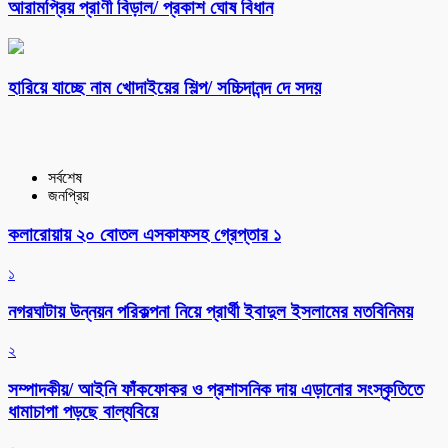
আরামপ্রিয় প্রাণী বিড়াল/ প্রকাশ ঘোষ বিধান
হারিয়ে যাচ্ছে নাম খোদাইয়ের শিল্প/ সচ্চিদানন্দ দে সদয়
সর্বশেষ
জনপ্রিয়
কলারোয়ায় ২০ বোতল এসকাফসহ গ্রেপ্তার ১
১
নগরঘাটায় উন্নয়ন পরিকল্পনা নিয়ে প্রার্থী ইবাদুল ইসলামের মতবিনিময়
২
সম্পাদকীয়/ আইনি ফাঁকফোকর ও প্রশাসনিক দায় এড়ানোর সংস্কৃতিতে
ধামাচাপা পড়ছে বাল্যবিয়ে