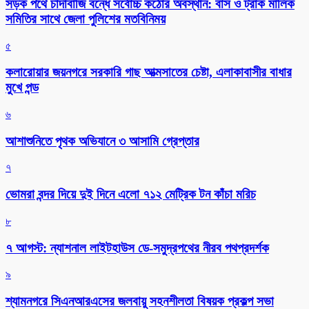
সড়ক পথে চাঁদাবাজি বন্ধে সর্বোচ্চ কঠোর অবস্থান: বাস ও ট্রাক মালিক
সমিতির সাথে জেলা পুলিশের মতবিনিময়
৫
কলারোয়ার জয়নগরে সরকারি গাছ আত্মসাতের চেষ্টা, এলাকাবাসীর বাধার
মুখে পন্ড
৬
আশাশুনিতে পৃথক অভিযানে ৩ আসামি গ্রেপ্তার
৭
ভোমরা বন্দর দিয়ে দুই দিনে এলো ৭১২ মেট্রিক টন কাঁচা মরিচ
৮
৭ আগস্ট: ন্যাশনাল লাইটহাউস ডে-সমুদ্রপথের নীরব পথপ্রদর্শক
৯
শ্যামনগরে সিএনআরএসের জলবায়ু সহনশীলতা বিষয়ক প্রকল্প সভা