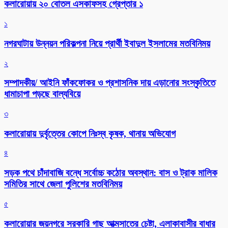
কলারোয়ায় ২০ বোতল এসকাফসহ গ্রেপ্তার ১
১
নগরঘাটায় উন্নয়ন পরিকল্পনা নিয়ে প্রার্থী ইবাদুল ইসলামের মতবিনিময়
২
সম্পাদকীয়/ আইনি ফাঁকফোকর ও প্রশাসনিক দায় এড়ানোর সংস্কৃতিতে
ধামাচাপা পড়ছে বাল্যবিয়ে
৩
কলারোয়ায় দুর্বৃত্তের কোপে নিঃস্ব কৃষক, থানায় অভিযোগ
৪
সড়ক পথে চাঁদাবাজি বন্ধে সর্বোচ্চ কঠোর অবস্থান: বাস ও ট্রাক মালিক
সমিতির সাথে জেলা পুলিশের মতবিনিময়
৫
কলারোয়ার জয়নগরে সরকারি গাছ আত্মসাতের চেষ্টা, এলাকাবাসীর বাধার