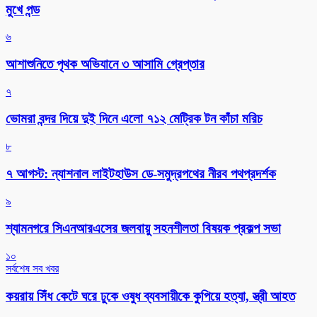
মুখে পন্ড
৬
আশাশুনিতে পৃথক অভিযানে ৩ আসামি গ্রেপ্তার
৭
ভোমরা বন্দর দিয়ে দুই দিনে এলো ৭১২ মেট্রিক টন কাঁচা মরিচ
৮
৭ আগস্ট: ন্যাশনাল লাইটহাউস ডে-সমুদ্রপথের নীরব পথপ্রদর্শক
৯
শ্যামনগরে সিএনআরএসের জলবায়ু সহনশীলতা বিষয়ক প্রকল্প সভা
১০
সর্বশেষ সব খবর
কয়রায় সিঁধ কেটে ঘরে ঢুকে ওষুধ ব্যবসায়ীকে কুপিয়ে হত্যা, স্ত্রী আহত