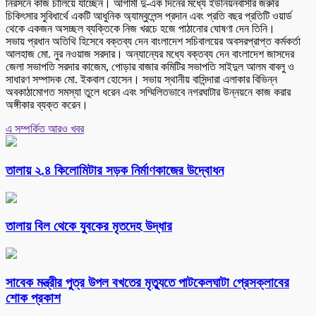
নিরসনে কাজ চালিয়ে যাচ্ছেন। আগামী দু-এক দিনের মধ্যে ইউনিয়নবাসীর জরুরি
চিকিৎসার সুবিধার্থে একটি আধুনিক অ্যাম্বুলেন্স প্রদান এবং প্রতি বছর প্রতিটি ওয়ার্ড
থেকে একজন অসচ্ছল ব্যক্তিকে নিজ খরচে হজে পাঠানোর ঘোষণা দেন তিনি।
সভায় প্রধান অতিথি হিসেবে বক্তব্য দেন বাংলাদেশ সচিবালয়ের অবসরপ্রাপ্ত কর্মকর্তা
আলহাজ মো. নুর নওয়াজ সরদার। অন্যান্যের মধ্যে বক্তব্য দেন বাংলাদেশ জাসদের
জেলা সভাপতি সরদার কাজেম, পোড়ার বাজার কমিটির সভাপতি সাইদুল আলম বাবলু ও
সাধারণ সম্পাদক মো. ইকবাল হোসেন। সভায় স্থানীয় বাসিন্দারা এলাকার বিভিন্ন
অবকাঠামোগত সমস্যা তুলে ধরেন এবং সম্মিলিতভাবে নগরঘাটার উন্নয়নে কাজ করার
অঙ্গীকার ব্যক্ত করেন।
এ সম্পর্কিত আরও খবর
তালায় ২.৪ কিলোমিটার সড়ক নির্মাণকাজের উদ্বোধন
তালায় বিল থেকে যুবকের মৃতদেহ উদ্ধার
সাবেক মন্ত্রীর পুত্র উপল বখতের মৃত্যুতে পাটকেলঘাটা প্রেসক্লাবের
শোক প্রকাশ