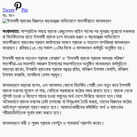
Tweet
Pin
অ-
অ+
সংবাদদাতা:
সাম্প্রতিক সময়ে ব্যাংক রেজুলেশন আইন পাসের পর পুনরায় পুরোনো দখলদার
বা বিতর্কিতদের হাতে ইসলামী ব্যাংক চলে যাওয়ার গুঞ্জন ও ষড়যন্ত্রের অভিযোগে
সাতক্ষীরাতে ব্যাংকের প্রধান কার্যালয়ের সামনে গ্রাহক ও সচেতন নাগরিকরা মানববন্ধন
করেছেন। রবিবার (২৪ মে) সকাল ১০টার দিকে এ মানববন্ধন কর্মসূচি অনুষ্ঠিত হয়।
ইসলামী ব্যাংক সচেতন গ্রাহক ফোরাম’ ও ‘ইসলামী ব্যাংক গ্রাহক সমন্বয় পরিষদ’
সাতক্ষীরা-এর সভাপতি নজরুল ইসলামের সভাপতিত্বে অনুষ্ঠিত মানববন্ধন কর্মসূচিতে
বক্তব্য রাখেন, ইসরামি ব্যাংকের গ্রাহক আব্দুর রহিম, মনিরুল ইসলাম বেলালি, মনিরুল
ইসলাম ফারুকি, তানজিলা বেগম প্রমুখ।
মানববন্ধনে বক্তরা বলেন, এস আলমসহ কোনো বিতর্কিত গোষ্ঠী যেন নতুন করে ইসলামী
ব্যাংক দখলের সুযোগ না পায়, সেদিকে সরকারকে কঠোর নজর রাখতে হবে। ব্যাংক থেকে
লুটপাট হওয়া ও বিদেশে পাচার হওয়া সমুদ্রে অর্থ দেশে ফিরিয়ে আনতে হবে।যারা
অবৈধভাবে ব্যাংক দখলের চেষ্টা চালাচ্ছে বা বিশৃঙ্খলা তৈরি করছে, তাদের বিরুদ্ধে কঠোর
আইনানুগ ব্যবস্থা গ্রহণ করতে হবে। আমানতকারীদের কষ্টার্জিত অর্থ ও ব্যাংকের
শরীয়াহভিত্তিক সুনাম রক্ষা করতে হবে।
মানববন্ধনে নারী ও পুরুষ গ্রাহক ফেস্টুন ও প্লাকার্ড প্রদর্শন করেন।