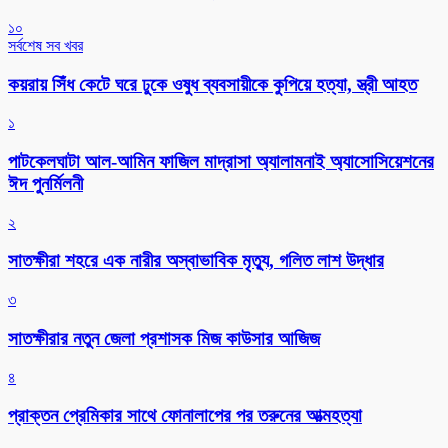
১০
সর্বশেষ সব খবর
কয়রায় সিঁধ কেটে ঘরে ঢুকে ওষুধ ব্যবসায়ীকে কুপিয়ে হত্যা, স্ত্রী আহত
১
পাটকেলঘাটা আল-আমিন ফাজিল মাদ্রাসা অ্যালামনাই অ্যাসোসিয়েশনের
ঈদ পুনর্মিলনী
২
সাতক্ষীরা শহরে এক নারীর অস্বাভাবিক মৃত্যু, গলিত লাশ উদ্ধার
৩
সাতক্ষীরার নতুন জেলা প্রশাসক মিজ কাউসার আজিজ
৪
প্রাক্তন প্রেমিকার সাথে ফোনালাপের পর তরুনের আত্মহত্যা