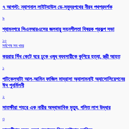
৭ আগস্ট: ন্যাশনাল লাইটহাউস ডে-সমুদ্রপথের নীরব পথপ্রদর্শক
৯
শ্যামনগরে সিএনআরএসের জলবায়ু সহনশীলতা বিষয়ক প্রকল্প সভা
১০
সর্বশেষ সব খবর
কয়রায় সিঁধ কেটে ঘরে ঢুকে ওষুধ ব্যবসায়ীকে কুপিয়ে হত্যা, স্ত্রী আহত
১
পাটকেলঘাটা আল-আমিন ফাজিল মাদ্রাসা অ্যালামনাই অ্যাসোসিয়েশনের
ঈদ পুনর্মিলনী
২
সাতক্ষীরা শহরে এক নারীর অস্বাভাবিক মৃত্যু, গলিত লাশ উদ্ধার
৩