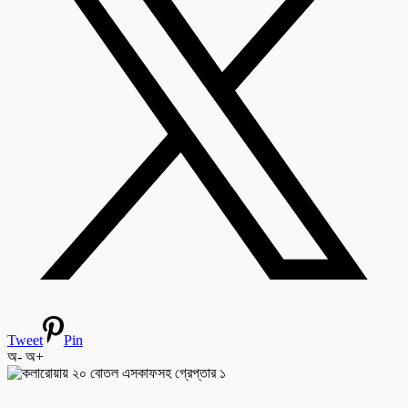
Tweet
Pin
অ-
অ+