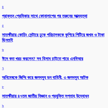
৪
প্রাক্তন প্রেমিকার সাথে ফোনালাপের পর তরুনের আত্মহত্যা
৫
সাতক্ষীরায় কোচিং সেন্টারে ঢুকে পরিচালককে কুপিয়ে পিটিয়ে জখম ও টাকা
ছিনতাই
৬
ঈদে কত খরচ করলেন? সব হিসাব চাইতে পারে এনবিআর
৭
অনিমেষকে জিম্মি করে জলদস্যু ডন বাহিনী, ৩ জলদস্যু আটক
৮
সাতক্ষীরায় ৪৭তম জাতীয় বিজ্ঞান ও প্রযুক্তি সপ্তাহ উদ্বোধন
৯