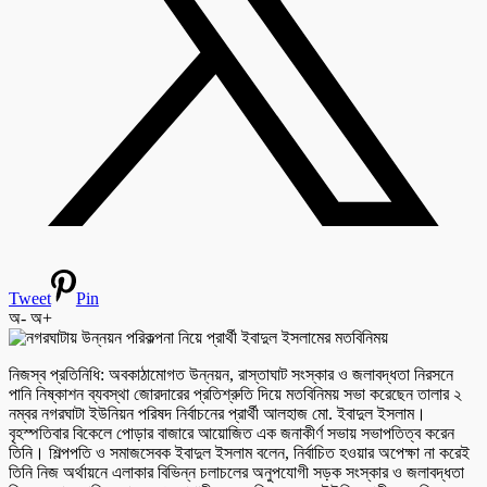
Tweet
Pin
অ-
অ+
নিজস্ব প্রতিনিধি: অবকাঠামোগত উন্নয়ন, রাস্তাঘাট সংস্কার ও জলাবদ্ধতা নিরসনে
পানি নিষ্কাশন ব্যবস্থা জোরদারের প্রতিশ্রুতি দিয়ে মতবিনিময় সভা করেছেন তালার ২
নম্বর নগরঘাটা ইউনিয়ন পরিষদ নির্বাচনের প্রার্থী আলহাজ মো. ইবাদুল ইসলাম।
বৃহস্পতিবার বিকেলে পোড়ার বাজারে আয়োজিত এক জনাকীর্ণ সভায় সভাপতিত্ব করেন
তিনি। শিল্পপতি ও সমাজসেবক ইবাদুল ইসলাম বলেন, নির্বাচিত হওয়ার অপেক্ষা না করেই
তিনি নিজ অর্থায়নে এলাকার বিভিন্ন চলাচলের অনুপযোগী সড়ক সংস্কার ও জলাবদ্ধতা