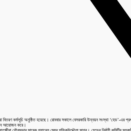
রা বিতরণ কর্মসূচি অনুষ্ঠিত হয়েছে। রোববার সকালে বেসরকারি উন্নয়ন সংস্থা ‘হেড’-এর প্রধ
্ঠান আয়োজন করে।
 সাতক্ষীরা পৌরসভার সাবেক প্যানেল মেয়র শফিকউদ্দৌলা সাগর। হেডের নির্বাহী কমিটির সহক