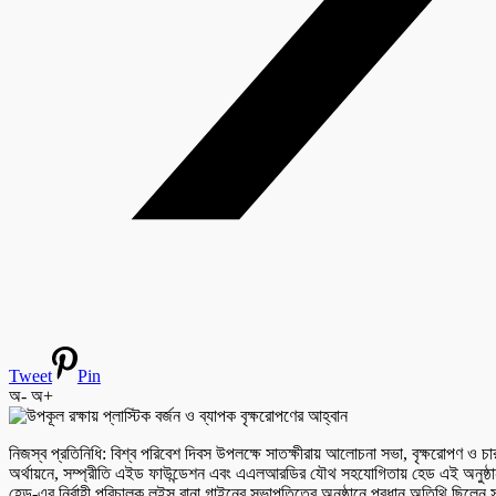
Tweet
Pin
অ-
অ+
নিজস্ব প্রতিনিধি: বিশ্ব পরিবেশ দিবস উপলক্ষে সাতক্ষীরায় আলোচনা সভা, বৃক্ষরোপণ ও চা
অর্থায়নে, সম্প্রীতি এইড ফাউন্ডেশন এবং এএলআরডির যৌথ সহযোগিতায় হেড এই অনুষ
হেড-এর নির্বাহী পরিচালক লুইস রানা গাইনের সভাপতিত্বে অনুষ্ঠানে প্রধান অতিথি ছিলেন