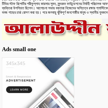
টিভির স্টাফ রিপোর্টার শরীফুল্লাহ কায়সার সুমন, সুন্দরবন ফাউন্ডেশনের নির্বাহী পরিচাল
ব্যক্তিরা উপস্থিত ছিলেন। আলোচনা সভায় বক্তারা নিজেদের অস্তিত্ব রক্ষায় প্লাস্টিকে
বনজ গাছের চারা রোপণ করা হয়। পরে জলবায়ু ঝুঁকিপূর্ণ জনগোষ্ঠীর মানুষ ও স্থানীয় যুবকদ
Ads small one