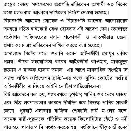
রাষ্ট্রের নেওয়া পদক্ষেপের অগ্রগতি প্রতিবেদন আগামী ৬০ দিনের
মধ্যে হলফনামা আকারে দাখিলের নির্দেশ দেওয়া হয়েছে।
বিচারপতি আহমেদ সোহেল ও বিচারপতি ফাতেমা আনোয়ারের
সমন্বয়ে গঠিত হাইকোর্ট বেঞ্চ রোববার এই আদেশ দেন। জনস্বাস্থ্য
প্রকৌশল অধিদপ্তরের প্রধান প্রকৌশলী ও সাতক্ষীরার জেলা
প্রশাসককে এই প্রতিবেদন দাখিল করতে বলা হয়েছে।
আদালতে রিটের পক্ষে শুনানি করেন আইনজীবী হুমায়ুন কবির
পল্লব। তাঁকে সহযোগিতা করেন আইনজীবী কাওছার, মাকসুদুর
রহমান ও মারুফ হাসান তমাল। এর আগে মানবাধিক সংগঠন ‘ল
অ্যান্ড লাইফ ফাউন্ডেশন ট্রাস্ট’-এর পক্ষে সুপ্রিম কোর্টের সংশ্লিষ্ট
আইনজীবীরা এ বিষয়ে আইনি নোটিশ পাঠিয়েছিলেন।
রিট আবেদনে বলা হয়, শ্যামনগরে ভূগর্ভস্থ পানির স্তর নেমে যাওয়া
এবং তীব্র লবণাক্ততার কারণে দীর্ঘদিন ধরে বিশুদ্ধ পানির সংকট
চলছে। ধুমঘাট এলাকার বাসিন্দা শেফালি রানী ম-লের মতো
অনেক নারী-পুরুষকে প্রতিদিন কয়েক কিলোমিটার হেঁটে ও নদী
পার হয়ে খাবার পানি সংগ্রহ করতে হয়। সংবিধানে স্বীকৃত জীবনের