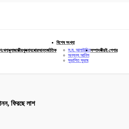
বিশেষ সংখ্যা
স.ম. আলাউদ্দিন
ষা
খেলাধুলা
জাতীয়
খুলনা
যশোর
আন্তর্জাতিক
সম্পাদকীয়
ই-পেপার
অন্যন্য আনিস
সুভাশিত সুভাষ
বানন, ফিরছে লাশ