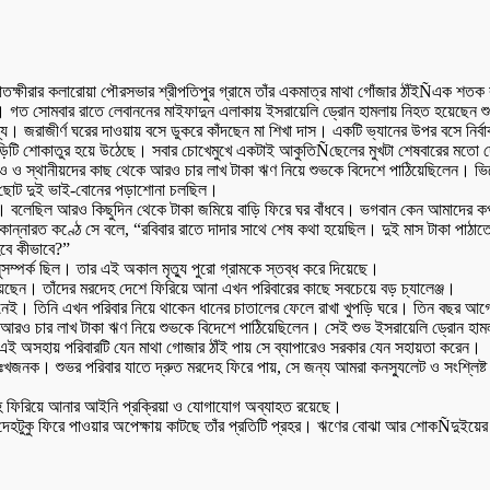
্ষীরার কলারোয়া পৌরসভার শ্রীপতিপুর গ্রামে তাঁর একমাত্র মাথা গোঁজার ঠাঁইÑএক শতক 
ে। গত সোমবার রাতে লেবাননের মাইফাদুন এলাকায় ইসরায়েলি ড্রোন হামলায় নিহত হয়েছেন 
শ্য। জরাজীর্ণ ঘরের দাওয়ায় বসে ডুকরে কাঁদছেন মা শিখা দাস। একটি ভ্যানের উপর বসে নির্বা
ড়িটি শোকাতুর হয়ে উঠেছে। সবার চোখেমুখে একটাই আকুতিÑছেলের মুখটা শেষবারের মতো 
এনজিও ও স্থানীয়দের কাছ থেকে আরও চার লাখ টাকা ঋণ নিয়ে শুভকে বিদেশে পাঠিয়েছিলেন। ভ
র ছোট দুই ভাই-বোনের পড়াশোনা চলছিল।
নি। বলেছিল আরও কিছুদিন থেকে টাকা জমিয়ে বাড়ি ফিরে ঘর বাঁধবে। ভগবান কেন আমাদের
। কান্নারত কণ্ঠে সে বলে, “রবিবার রাতে দাদার সাথে শেষ কথা হয়েছিল। দুই মাস টাকা প
বে কীভাবে?”
ুসম্পর্ক ছিল। তার এই অকাল মৃত্যু পুরো গ্রামকে স্তব্ধ করে দিয়েছে।
য়েছেন। তাঁদের মরদেহ দেশে ফিরিয়ে আনা এখন পরিবারের কাছে সবচেয়ে বড় চ্যালেঞ্জ।
েই। তিনি এখন পরিবার নিয়ে থাকেন ধানের চাতালের ফেলে রাখা খুপড়ি ঘরে। তিন বছর আগে সা
আরও চার লাখ টাকা ঋণ নিয়ে শুভকে বিদেশে পাঠিয়েছিলেন। সেই শুভ ইসরায়েলি ড্রোন হাম
 অসহায় পরিবারটি যেন মাথা গোজার ঠাঁই পায় সে ব্যাপারেও সরকার যেন সহায়তা করেন।
দুঃখজনক। শুভর পরিবার যাতে দ্রুত মরদেহ ফিরে পায়, সে জন্য আমরা কনস্যুলেট ও সংশ্লি
মরদেহ ফিরিয়ে আনার আইনি প্রক্রিয়া ও যোগাযোগ অব্যাহত রয়েছে।
টুকু ফিরে পাওয়ার অপেক্ষায় কাটছে তাঁর প্রতিটি প্রহর। ঋণের বোঝা আর শোকÑদুইয়ের ভারে