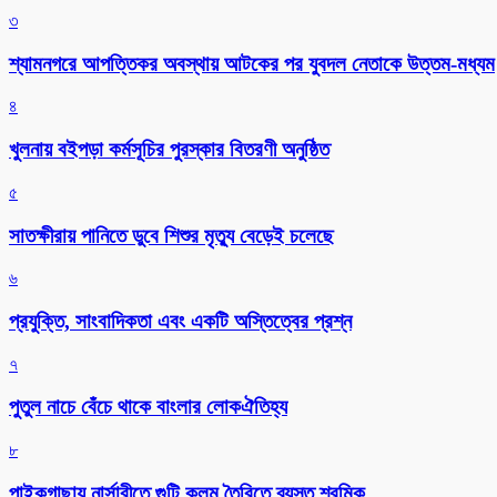
৩
শ্যামনগরে আপত্তিকর অবস্থায় আটকের পর যুবদল নেতাকে উত্তম-মধ্যম
৪
খুলনায় বইপড়া কর্মসূচির পুরস্কার বিতরণী অনুষ্ঠিত
৫
সাতক্ষীরায় পানিতে ডুবে শিশুর মৃত্যু বেড়েই চলেছে
৬
প্রযুক্তি, সাংবাদিকতা এবং একটি অস্তিত্বের প্রশ্ন
৭
পুতুল নাচে বেঁচে থাকে বাংলার লোকঐতিহ্য
৮
পাইকগাছায় নার্সারীতে গুটি কলম তৈরিতে ব্যস্ত শ্রমিক