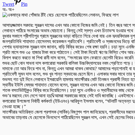
Tweet
Pin
অ-
অ+
আসাদুজ্জামান সরদার: সুরঞ্জন দাসের এখন আর কোনো নিজের জমি নেই। তিন বছর আগে সাতক
লেবাননে পাঠিয়ে সংসারের অভাব ঘোচানো। কিন্তু সেই স্বপ্ন এখন চিতাভস্ম হওয়ার পথ
বুধবার সকালে শ্রীপতিপুর গ্রামে সুরঞ্জনের ভাড়া বাড়িতে গিয়ে দেখা যায় এক হৃদয়বিদারক দৃ
জনপ্রতিনিধি শাহাদাত হোসেনসহ কয়েকজন প্রতিবেশি। প্রতিবেশী ও স্বজনদের ভিড়ে বা
পেশায় ভ্যানচালক সুরঞ্জন দাস জানান, বাড়ি বিক্রি করেও শেষ রক্ষা হয়নি। চড়া সুদে 
প্রতি মাসে শুভ ৩৫ হাজার টাকা করে পাঠাতেন। সেই টাকা দিয়েই ঋণের কিস্তি শোধ আ
বিলাপ করতে করতে মা শিখা রানী দাস বলেন, “সংসারের হাল ফেরাতে ছেলেটা বিয়েও করে
শুভর ছোট বোন সাধনা দাস কলারোয়া সরকারি বালিকা উচ্চবিদ্যালয়ের নবম শ্রেণিতে পড়ে
দাদাকে তো আর ফিরে পাব না, কিন্তু এখন আমরা থাকব কোথায়? আমাদের পড়াশোনাই বা হ
প্রতিবেশী সুমন দাস বলেন, শুভ খুব শান্ত স্বভাবের ছেলে ছিল। এলাকার সবার সাথে তার স
শুভসহ গত দুই দিনে লেবাননে ইসরায়েলি হামলায় সাতক্ষীরার মোট তিনজন প্রবাসী নিহত হ
স্থানীয় ইউপি মেম্বর শাহাদাত হোসেন বলেন, সুরঞ্জন দাসের এখন আর কোনো নিজের জমি ন
শতক বসতভিটাটুকুও বিক্রি করে দিয়েছিলেন। চড়া সুদে এনজিও ও স্থানীয়দের কাছ থেকে 
শুভ’র মরদেহ যেন দেশে আনা হয়Ñআমরা সরকারের কাছে সেই দাবি জানাচ্ছি। একইসাথে এই
কলারোয়া উপজেলা নির্বাহী কর্মকর্তা (ইউএনও) আরিফুল ইসলাম বলেন, “ঘটনাটি অত্যন্ত 
নেওয়া হচ্ছে।”
সাতক্ষীরার অতিরিক্ত জেলা প্রশাসক (সার্বিক) বিষ্ণুপদ পাল জানিয়েছেন, প্রবাসীদের 
অভাবের তাড়নায় যে ছেলেকে ভিনদেশে পাঠিয়েছিলেন সুরঞ্জন দাস, এখন সেই ছেলের নিথর দেহ