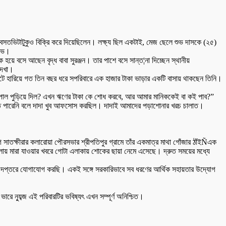
বসতভিটাটুকুও বিক্রি করে দিয়েছিলেন। লক্ষ্য ছিল একটাই, মেজ ছেলে শুভ দাসকে (২৫)
শুভ।
ক হয়ে বসে আছেন বৃদ্ধ বাবা সুরঞ্জন। তার পাশে বসে সান্ত¦না দিচ্ছেন স্থানীয়
দেখা।
িটে হারিয়ে গত তিন বছর ধরে সপরিবারে এক হাজার টাকা ভাড়ার একটি বাসায় থাকছেন তিনি।
 কপাল পুড়িয়ে দিল? এখন ঋণের টাকা কে শোধ করবে, আর আমার মানিককেই বা কই পাব?”
াঠাতে পারেনি বলে দাদা খুব আফসোস করছিল। দাদাই আমাদের পড়াশোনার খরচ চালাত।
তক্ষীরার কলারোয়া পৌরসভার শ্রীপতিপুর গ্রামে তাঁর একমাত্র মাথা গোঁজার ঠাঁইÑএক
লায় মারা যাওয়ার খবরে গোটা এলাকায় শোকের ছায়া নেমে এসেছে। দ্রুত সময়ের মধ্যে
ষ্ট দপ্তরে যোগাযোগ করছি। একই সঙ্গে সরকারিভাবে সব ধরণের আর্থিক সহায়তার উদ্যোগ
 ন্যুব্জ এই পরিবারটির ভবিষ্যৎ এখন সম্পূর্ণ অনিশ্চিত।