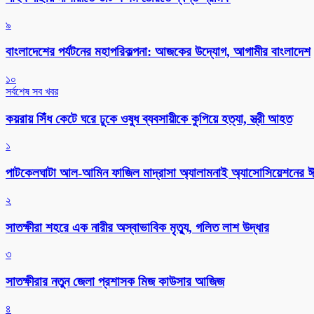
৯
বাংলাদেশের পর্যটনের মহাপরিকল্পনা: আজকের উদ্যোগ, আগামীর বাংলাদেশ
১০
সর্বশেষ সব খবর
কয়রায় সিঁধ কেটে ঘরে ঢুকে ওষুধ ব্যবসায়ীকে কুপিয়ে হত্যা, স্ত্রী আহত
১
পাটকেলঘাটা আল-আমিন ফাজিল মাদ্রাসা অ্যালামনাই অ্যাসোসিয়েশনের ঈদ 
২
সাতক্ষীরা শহরে এক নারীর অস্বাভাবিক মৃত্যু, গলিত লাশ উদ্ধার
৩
সাতক্ষীরার নতুন জেলা প্রশাসক মিজ কাউসার আজিজ
৪