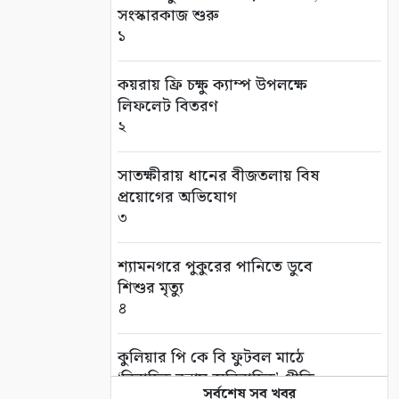
সংস্কারকাজ শুরু
১
কয়রায় ফ্রি চক্ষু ক্যাম্প উপলক্ষে
লিফলেট বিতরণ
২
সাতক্ষীরায় ধানের বীজতলায় বিষ
প্রয়োগের অভিযোগ
৩
শ্যামনগরে পুকুরের পানিতে ডুবে
শিশুর মৃত্যু
৪
কুলিয়ার পি কে বি ফুটবল মাঠে
‘বিবাহিত বনাম অবিবাহিত’ প্রীতি
সর্বশেষ সব খবর