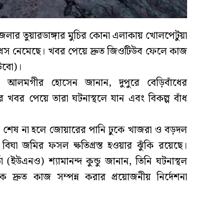
েলার তুয়ারডাঙ্গার মুচির কোনা এলাকায় খোলপেটুয়া
 ধস নেমেছে। খবর পেয়ে দ্রুত জিওটিউব ফেলে কাজ
াউবো)।
) আলমগীর হোসেন জানান, দুপুরে বেড়িবাঁধের
খবর পেয়ে তারা ঘটনাস্থলে যান এবং বিকল্প বাঁধ
 কাজ শেষ না হলে জোয়ারের পানি ঢুকে খাজরা ও বড়দল
ঘা জমির ফসল ক্ষতিগ্রস্ত হওয়ার ঝুঁকি রয়েছে।
া (ইউএনও) শ্যামানন্দ কুন্ডু জানান, তিনি ঘটনাস্থল
দ্রুত কাজ সম্পন্ন করার প্রয়োজনীয় নির্দেশনা