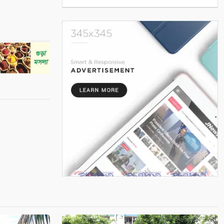
ম্যাচ
৫
এই পৃথিবী বড়ই অভাগা
৬
“কথার ভার”
৭
শ্রাবণের বর্ষা
৮
মায়ার গভীরতা
৯
রাত শেষে দিন
১০