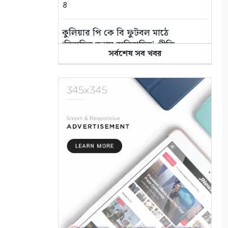
৪
কুলিয়ার পি কে বি ফুটবল মাঠে
‘বিবাহিত বনাম অবিবাহিত’ প্রীতি
সর্বশেষ সব খবর
ম্যাচ
৫
এই পৃথিবী বড়ই অভাগা
৬
“কথার ভার”
৭
শ্রাবণের বর্ষা
৮
মায়ার গভীরতা