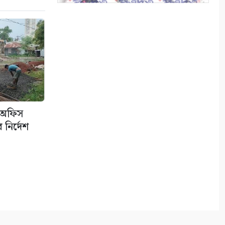
৯
রাত শেষে দিন
১০
া অফিস
নির্দেশ