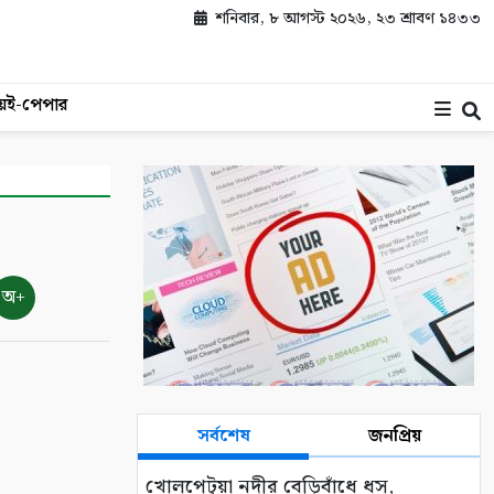
শনিবার, ৮ আগস্ট ২০২৬, ২৩ শ্রাবণ ১৪৩৩
য়
ই-পেপার
অ+
সর্বশেষ
জনপ্রিয়
খোলপেটুয়া নদীর বেড়িবাঁধে ধস,