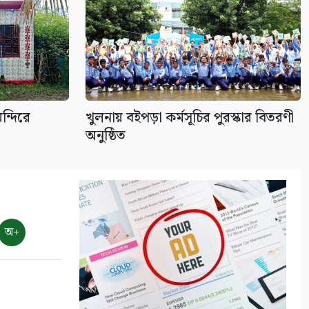
ন্দিরে
খুলনায় বইপড়া কর্মসূচির পুরস্কার বিতরণী
অনুষ্ঠিত
অ+