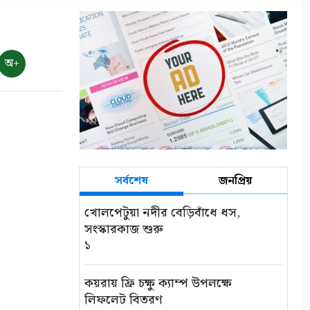
অ+
সর্বশেষ
জনপ্রিয়
খোলপেটুয়া নদীর বেড়িবাঁধে ধস,
সংস্কারকাজ শুরু
১
কয়রায় ফ্রি চক্ষু ক্যাম্প উপলক্ষে
লিফলেট বিতরণ