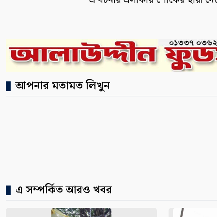
এ ঘটনায় এলাকায় শোকের ছায়া নে
আপনার মতামত লিখুন
এ সম্পর্কিত আরও খবর