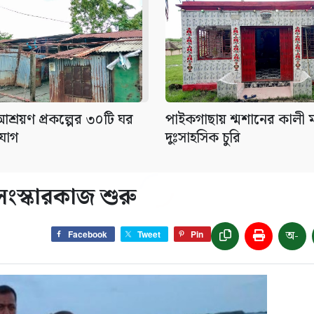
শ্রয়ণ প্রকল্পের ৩০টি ঘর
পাইকগাছায় শ্মশানের কালী ম
যোগ
দুঃসাহসিক চুরি
সংস্কারকাজ শুরু
অ-
Facebook
Tweet
Pin