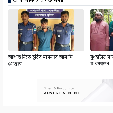
এ সম্পর্কিত আরও খবর
আশাশুনিতে চুরির মামলার আসামি
বুধহাটায় ম
গ্রেপ্তার
মানববন্ধন