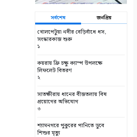
সর্বশেষ
জনপ্রিয়
খোলপেটুয়া নদীর বেড়িবাঁধে ধস,
সংস্কারকাজ শুরু
১
কয়রায় ফ্রি চক্ষু ক্যাম্প উপলক্ষে
লিফলেট বিতরণ
২
সাতক্ষীরায় ধানের বীজতলায় বিষ
প্রয়োগের অভিযোগ
৩
শ্যামনগরে পুকুরের পানিতে ডুবে
শিশুর মৃত্যু