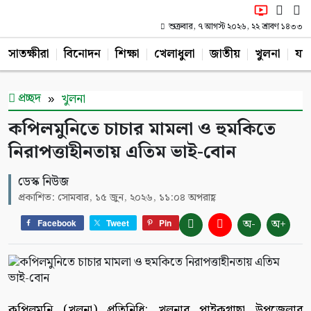
শুক্রবার, ৭ আগস্ট ২০২৬, ২২ শ্রাবণ ১৪৩৩
সাতক্ষীরা
বিনোদন
শিক্ষা
খেলাধুলা
জাতীয়
খুলনা
যশ
প্রচ্ছদ
খুলনা
কপিলমুনিতে চাচার মামলা ও হুমকিতে
নিরাপত্তাহীনতায় এতিম ভাই-বোন
ডেস্ক নিউজ
প্রকাশিত: সোমবার, ১৫ জুন, ২০২৬, ১১:০৪ অপরাহ্ণ
অ-
অ+
Facebook
Tweet
Pin
কপিলমুনি (খুলনা) প্রতিনিধি: খুলনার পাইকগাছা উপজেলার