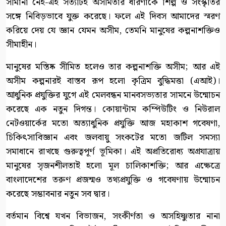
সীমানা নেই-এই সত্যটিই অসীমতার ধারণাকে শিল্প ও সংস্কৃতির
সঙ্গে নিবিড়ভাবে যুক্ত করেছে। ফলে এই দিবস আমাদের স্মরণ
করিয়ে দেয় যে জ্ঞান যেমন অসীম, তেমনি মানুষের কল্পনাশক্তিও
সীমাহীন।
মানুষের মস্তিষ্ক সীমিত হলেও তার কল্পনাশক্তি অসীম; আর এই
অসীম কল্পনারই বাস্তব রূপ হলো কৃত্রিম বুদ্ধিমত্তা (এআই)।
আধুনিক প্রযুক্তির যুগে এই মেলবন্ধন মানবসভ্যতার সামনে উন্মোচন
করেছে এক নতুন দিগন্ত। কোয়ান্টাম কম্পিউটিং ও নিউরাল
নেটওয়ার্কের মতো অত্যাধুনিক প্রযুক্তি আজ মহাকাশ গবেষণা,
চিকিৎসাবিজ্ঞান এবং জলবায়ু সংকটের মতো জটিল সমস্যা
সমাধানে রাখছে গুরুত্বপূর্ণ ভূমিকা। এই অপ্রতিরোধ্য অগ্রযাত্রায়
মানুষের সৃজনশীলতাই হলো মূল চালিকাশক্তি; আর এক্ষেত্রে
বাংলাদেশের তরুণ প্রজন্মও তথ্যপ্রযুক্তি ও গবেষণায় উন্মোচন
করেছে সম্ভাবনার নতুন সব দ্বার।
বর্তমান বিশ্বে যখন বিভাজন, সংকীর্ণতা ও অসহিষ্ণুতার নানা