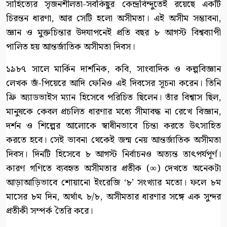
সাহিত্যের সৃজনশীলতা-সবকিছুর কেন্দ্রবিন্দুতেই রয়েছে একটি
চিরন্তন ধারণা, আর সেটি হলো অসীমতা। এই অসীম সম্ভাবনা,
জ্ঞান ও মুক্তচিন্তার উদযাপনেই প্রতি বছর ৮ আগস্ট বিশ্বব্যাপী
পালিত হয় আন্তর্জাতিক অসীমতা দিবস।
১৯৮৭ সালে মার্কিন দার্শনিক, কবি, সাংবাদিক ও কল্পবিজ্ঞান
লেখক জঁ-পিয়েরে আদি ফেনিও এই দিবসের সূচনা করেন। তিনি
ফ্রি অ্যাডভাইস ম্যান হিসেবে পরিচিত ছিলেন। তাঁর বিশ্বাস ছিল,
মানুষকে কেবল প্রচলিত ধারণার মধ্যে সীমাবদ্ধ না রেখে বিজ্ঞান,
দর্শন ও শিল্পের আলোকে স্বাধীনভাবে চিন্তা করতে উৎসাহিত
করতে হবে। সেই ভাবনা থেকেই জন্ম নেয় আন্তর্জাতিক অসীমতা
দিবস। দিনটি হিসেবে ৮ আগস্ট নির্বাচনও অত্যন্ত তাৎপর্যপূর্ণ।
কারণ গণিতে ব্যবহৃত অসীমতার প্রতীক (∞) দেখতে অনেকটা
আড়াআড়িভাবে শোয়ানো ইংরেজি ‘৮’ সংখ্যার মতো। ফলে ৮ম
মাসের ৮ম দিন, অর্থাৎ ৮/৮, অসীমতার ধারণার সঙ্গে এক সুন্দর
প্রতীকী সম্পর্ক তৈরি করে।