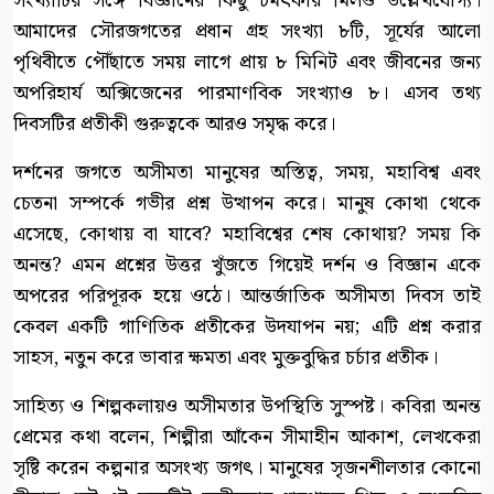
সংখ্যাটির সঙ্গে বিজ্ঞানের কিছু চমৎকার মিলও উল্লেখযোগ্য।
আমাদের সৌরজগতের প্রধান গ্রহ সংখ্যা ৮টি, সূর্যের আলো
পৃথিবীতে পৌঁছাতে সময় লাগে প্রায় ৮ মিনিট এবং জীবনের জন্য
অপরিহার্য অক্সিজেনের পারমাণবিক সংখ্যাও ৮। এসব তথ্য
দিবসটির প্রতীকী গুরুত্বকে আরও সমৃদ্ধ করে।
দর্শনের জগতে অসীমতা মানুষের অস্তিত্ব, সময়, মহাবিশ্ব এবং
চেতনা সম্পর্কে গভীর প্রশ্ন উত্থাপন করে। মানুষ কোথা থেকে
এসেছে, কোথায় বা যাবে? মহাবিশ্বের শেষ কোথায়? সময় কি
অনন্ত? এমন প্রশ্নের উত্তর খুঁজতে গিয়েই দর্শন ও বিজ্ঞান একে
অপরের পরিপূরক হয়ে ওঠে। আন্তর্জাতিক অসীমতা দিবস তাই
কেবল একটি গাণিতিক প্রতীকের উদযাপন নয়; এটি প্রশ্ন করার
সাহস, নতুন করে ভাবার ক্ষমতা এবং মুক্তবুদ্ধির চর্চার প্রতীক।
সাহিত্য ও শিল্পকলায়ও অসীমতার উপস্থিতি সুস্পষ্ট। কবিরা অনন্ত
প্রেমের কথা বলেন, শিল্পীরা আঁকেন সীমাহীন আকাশ, লেখকেরা
সৃষ্টি করেন কল্পনার অসংখ্য জগৎ। মানুষের সৃজনশীলতার কোনো