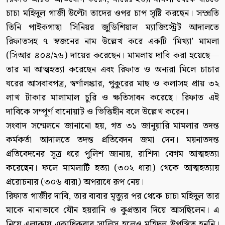
চাচা মহিদুল গাজী উল্টো তাদের ওপর চাপ সৃষ্টি করছেন। সম্প্রতি
তিনি পাইকগাছা সিনিয়র জুডিশিয়াল ম্যাজিস্ট্রেট আদালতে
রিফাতসহ ৭ স্বজনের নাম উল্লেখ করে একটি ‘মিথ্যা’ মামলা
(সিআর-৪০৪/২৬) দায়ের করেছেন। মামলায় দাবি করা হয়েছে—
তার মা আত্মহত্যা করেছেন এবং রিফাত ও অন্যরা মিলে চাচার
ঘরের আসবাবপত্র, স্বর্ণালঙ্কার, পুকুরের মাছ ও কলাসহ প্রায় ৩২
লাখ টাকার মালামাল চুরি ও ক্ষতিসাধন করেছে। রিফাত এই
দাবিকে সম্পূর্ণ বানোয়াট ও ভিত্তিহীন বলে উল্লেখ করেন।
সংবাদ সম্মেলনে জানানো হয়, গত ৩১ জানুয়ারি মামলার তদন্ত
কর্মকর্তা আদালতে তদন্ত প্রতিবেদন জমা দেন। ময়নাতদন্ত
প্রতিবেদনের সূত্র ধরে পুলিশ জানায়, রাশিদা বেগম আত্মহত্যা
করেছেন। ফলে মামলাটি হত্যা (৩০২ ধারা) থেকে আত্মহত্যায়
প্ররোচনার (৩০৬ ধারা) অপরাধে রূপ নেয়।
রিফাত গাজীর দাবি, তার বাবার মৃত্যুর পর থেকে চাচা মহিদুল তার
মাকে নানাভাবে যৌন হয়রানি ও কুপ্রস্তাব দিয়ে আসছিলেন। এ
নিয়ে এলাকায় একাধিকবার সালিস হলেও মহিদুল উপস্থিত হননি।