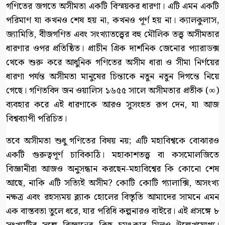
গণিতের জগতে অসীমতা একটি বিস্ময়কর ধারণা। এটি এমন একটি
পরিমাণ যা কখনও শেষ হয় না, কখনও পূর্ণ হয় না। ক্যালকুলাস,
জ্যামিতি, বীজগণিত এবং সংখ্যাতত্ত্বের বহু মৌলিক তত্ত্ব অসীমতার
ধারণার ওপর প্রতিষ্ঠিত। প্রাচীন গ্রিক দার্শনিক জেনোর প্যারাডক্স
থেকে শুরু করে আধুনিক গণিতের অসীম ধারা ও সীমা নির্ণয়ের
ধারণা পর্যন্ত অসীমতা মানুষের চিন্তাকে নতুন নতুন দিগন্তে নিয়ে
গেছে। গণিতবিদ জন ওয়ালিস ১৬৫৫ সালে অসীমতার প্রতীক (∞)
ব্যবহার করে এই ধারণাকে আরও সুসংহত রূপ দেন, যা আজ
বিশ্বব্যাপী পরিচিত।
তবে অসীমতা শুধু গণিতের বিষয় নয়; এটি মহাবিশ্বকে বোঝারও
একটি গুরুত্বপূর্ণ চাবিকাঠি। মহাকাশতত্ত্ব বা কসমোলজিতে
বিজ্ঞানীরা আজও অনুসন্ধান করছেন-মহাবিশ্বের কি কোনো শেষ
আছে, নাকি এটি সত্যিই অসীম? কোটি কোটি গ্যালাক্সি, অসংখ্য
নক্ষত্র এবং রহস্যময় ব্ল্যাক হোলের বিস্তৃতি আমাদের সামনে এমন
এক বাস্তবতা তুলে ধরে, যার পরিধি কল্পনারও বাইরে। এই প্রসঙ্গে ৮