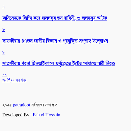
৭
অনিমেষকে জিম্মি করে জলদস্যু ডন বাহিনী, ৩ জলদস্যু আটক
৮
সাতক্ষীরায় ৪৭তম জাতীয় বিজ্ঞান ও প্রযুক্তি সপ্তাহ উদ্বোধন
৯
সাতক্ষীরায় গহনা ছিনতাইকালে দুর্বৃত্তের ইটের আঘাতে নারী নিহত
১০
জনপ্রিয় সব খবর
২০২৫
patradoot
সর্বস্বত্ব সংরক্ষিত
Developed By :
Fahad Hossain