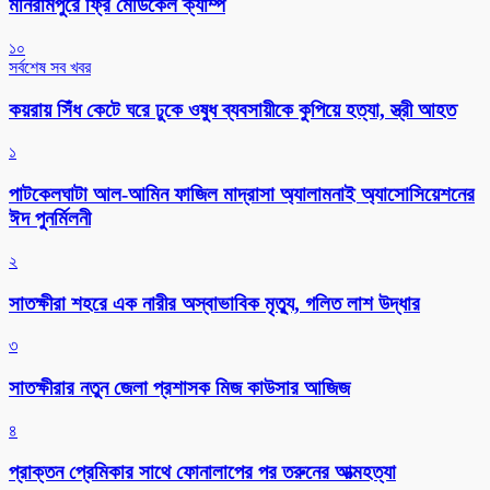
মনিরামপুরে ফ্রি মেডিকেল ক্যাম্প
১০
সর্বশেষ সব খবর
কয়রায় সিঁধ কেটে ঘরে ঢুকে ওষুধ ব্যবসায়ীকে কুপিয়ে হত্যা, স্ত্রী আহত
১
পাটকেলঘাটা আল-আমিন ফাজিল মাদ্রাসা অ্যালামনাই অ্যাসোসিয়েশনের
ঈদ পুনর্মিলনী
২
সাতক্ষীরা শহরে এক নারীর অস্বাভাবিক মৃত্যু, গলিত লাশ উদ্ধার
৩
সাতক্ষীরার নতুন জেলা প্রশাসক মিজ কাউসার আজিজ
৪
প্রাক্তন প্রেমিকার সাথে ফোনালাপের পর তরুনের আত্মহত্যা