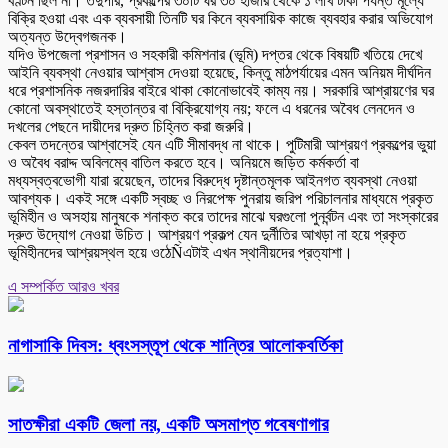
বণ্টন ছিল না। তদুপরি, প্রকল্পের ৩০টি ঘর ৩০ হাজার থেকে ১ লাখ টাকা পর্যন্ত মূল্যে
বিক্রি হওয়া এবং এক ব্যবসায়ী তিনটি ঘর কিনে ব্যবসায়িক কাজে ব্যবহার করার অভিযোগ
অত্যন্ত উদ্বেগজনক।
যদিও উপজেলা প্রশাসন ও সহকারী কমিশনার (ভূমি) দপ্তর থেকে বিষয়টি খতিয়ে দেখে
আইনি ব্যবস্থা নেওয়ার আশ্বাস দেওয়া হয়েছে, কিন্তু মাঠপর্যায়ের এমন অনিয়ম দীর্ঘদিন
ধরে প্রশাসনিক নজরদারির বাইরে থাকা কোনোভাবেই কাম্য নয়। সরকারি আশ্রায়ণের ঘর
কোনো অবস্থাতেই হস্তান্তর বা বিক্রিযোগ্য নয়; ফলে এ ধরনের অবৈধ লেনদেন ও
দখলের পেছনে দায়ীদের দ্রুত চিহ্নিত করা জরুরি।
কেবল তদন্তের আশ্বাসেই যেন এটি সীমাবদ্ধ না থাকে। পুটিমারী আশ্রয়ণ প্রকল্পের ভুয়া
ও অবৈধ বরাদ্দ অবিলম্বে বাতিল করতে হবে। অনিয়মে জড়িত কর্মকর্তা বা
মধ্যস্বত্বভোগী যারা রয়েছেন, তাদের বিরুদ্ধে দৃষ্টান্তমূলক আইনগত ব্যবস্থা নেওয়া
আবশ্যক। একই সঙ্গে একটি স্বচ্ছ ও নিরপেক্ষ পুনরায় জরিপ পরিচালনার মাধ্যমে প্রকৃত
ভূমিহীন ও অসহায় মানুষকে শনাক্ত করে তাদের মাঝে ঘরগুলো পুনর্বন্টন এবং তা সংস্কারের
দ্রুত উদ্যোগ নেওয়া উচিত। আশ্রয়ণ প্রকল্প যেন দুর্নীতির আখড়া না হয়ে প্রকৃত
ভূমিহীনদের আশ্রয়স্থল হয়ে ওঠেÑএটাই এখন স্থানীয়দের প্রত্যাশা।
এ সম্পর্কিত আরও খবর
নাগাসাকি দিবস: ধ্বংসস্তূপ থেকে শান্তির আলোকবর্তিকা
সাতক্ষীরা একটি জেলা নয়, একটি অসমাপ্ত গবেষণাগার