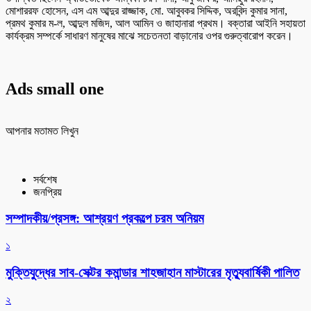
মোশাররফ হোসেন, এস এম আব্দুর রাজ্জাক, মো. আবুবকর সিদ্দিক, অরবিন্দ কুমার সানা,
প্রমথ কুমার ম-ল, আব্দুল মজিদ, আল আমিন ও জাহানারা প্রথম। বক্তারা আইনি সহায়তা
কার্যক্রম সম্পর্কে সাধারণ মানুষের মাঝে সচেতনতা বাড়ানোর ওপর গুরুত্বারোপ করেন।
Ads small one
আপনার মতামত লিখুন
সর্বশেষ
জনপ্রিয়
সম্পাদকীয়/প্রসঙ্গ: আশ্রয়ণ প্রকল্পে চরম অনিয়ম
১
মুক্তিযুদ্ধের সাব-সেক্টর কমান্ডার শাহজাহান মাস্টারের মৃত্যুবার্ষিকী পালিত
২