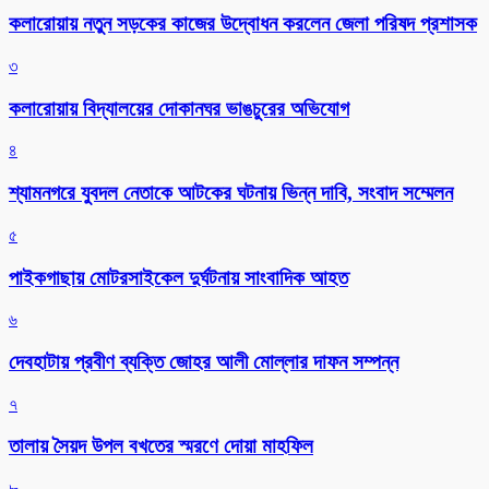
কলারোয়ায় নতুন সড়কের কাজের উদ্বোধন করলেন জেলা পরিষদ প্রশাসক
৩
কলারোয়ায় বিদ্যালয়ের দোকানঘর ভাঙচুরের অভিযোগ
৪
শ্যামনগরে যুবদল নেতাকে আটকের ঘটনায় ভিন্ন দাবি, সংবাদ সম্মেলন
৫
পাইকগাছায় মোটরসাইকেল দুর্ঘটনায় সাংবাদিক আহত
৬
দেবহাটায় প্রবীণ ব্যক্তি জোহর আলী মোল্লার দাফন সম্পন্ন
৭
তালায় সৈয়দ উপল বখতের স্মরণে দোয়া মাহফিল
৮