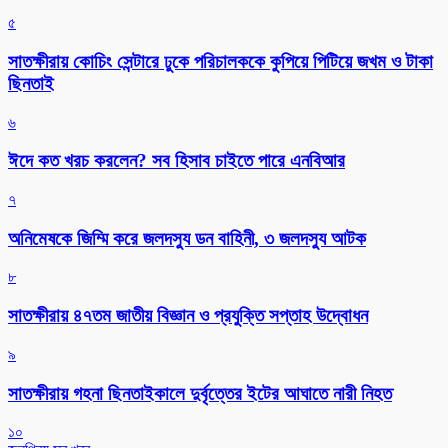
৫
সাতক্ষীরায় কোচিং সেন্টারে ঢুকে পরিচালককে কুপিয়ে পিটিয়ে জখম ও টাকা
ছিনতাই
৬
ঈদে কত খরচ করলেন? সব হিসাব চাইতে পারে এনবিআর
৭
অনিমেষকে জিম্মি করে জলদস্যু ডন বাহিনী, ৩ জলদস্যু আটক
৮
সাতক্ষীরায় ৪৭তম জাতীয় বিজ্ঞান ও প্রযুক্তি সপ্তাহ উদ্বোধন
৯
সাতক্ষীরায় গহনা ছিনতাইকালে দুর্বৃত্তের ইটের আঘাতে নারী নিহত
১০