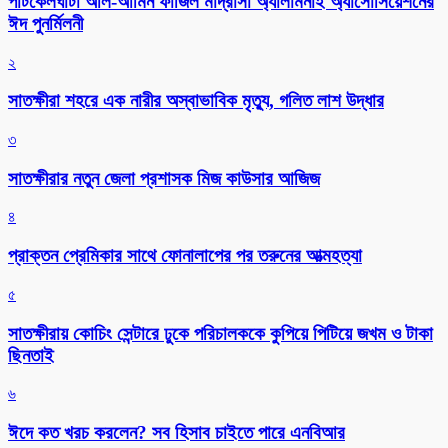
পাটকেলঘাটা আল-আমিন ফাজিল মাদ্রাসা অ্যালামনাই অ্যাসোসিয়েশনের
ঈদ পুনর্মিলনী
২
সাতক্ষীরা শহরে এক নারীর অস্বাভাবিক মৃত্যু, গলিত লাশ উদ্ধার
৩
সাতক্ষীরার নতুন জেলা প্রশাসক মিজ কাউসার আজিজ
৪
প্রাক্তন প্রেমিকার সাথে ফোনালাপের পর তরুনের আত্মহত্যা
৫
সাতক্ষীরায় কোচিং সেন্টারে ঢুকে পরিচালককে কুপিয়ে পিটিয়ে জখম ও টাকা
ছিনতাই
৬
ঈদে কত খরচ করলেন? সব হিসাব চাইতে পারে এনবিআর