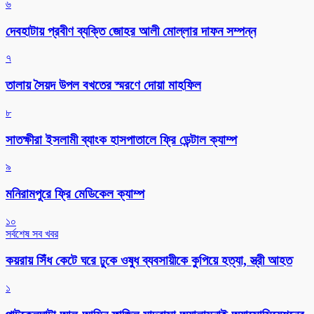
৬
দেবহাটায় প্রবীণ ব্যক্তি জোহর আলী মোল্লার দাফন সম্পন্ন
৭
তালায় সৈয়দ উপল বখতের স্মরণে দোয়া মাহফিল
৮
সাতক্ষীরা ইসলামী ব্যাংক হাসপাতালে ফ্রি ডেন্টাল ক্যাম্প
৯
মনিরামপুরে ফ্রি মেডিকেল ক্যাম্প
১০
সর্বশেষ সব খবর
কয়রায় সিঁধ কেটে ঘরে ঢুকে ওষুধ ব্যবসায়ীকে কুপিয়ে হত্যা, স্ত্রী আহত
১