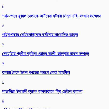
৪
শ্যামনগরে যুবদল নেতাকে আটকের ঘটনায় ভিন্ন দাবি, সংবাদ সম্মেলন
৫
পাইকগাছায় মোটরসাইকেল দুর্ঘটনায় সাংবাদিক আহত
৬
দেবহাটায় প্রবীণ ব্যক্তি জোহর আলী মোল্লার দাফন সম্পন্ন
৭
তালায় সৈয়দ উপল বখতের স্মরণে দোয়া মাহফিল
৮
সাতক্ষীরা ইসলামী ব্যাংক হাসপাতালে ফ্রি ডেন্টাল ক্যাম্প
৯