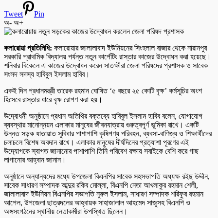
Tweet
Pin
অ-
অ+
কলারোয়া প্রতিনিধি:
কলারোয়ার জালালাবাদ ইউনিয়নের সিংহলাল বাজার থেকে নারানপুর
সরকারি প্রাথমিক বিদ্যালয় পর্যন্ত নতুন কার্পেটিং রাস্তার কাজের উদ্বোধন করা হয়েছে।
শনিবার বিকেলে এ কাজের উদ্বোধন করেন সাতক্ষীরা জেলা পরিষদের প্রশাসক ও সাবেক
সংসদ সদস্য হাবিবুল ইসলাম হাবিব।
একই দিন প্রধানমন্ত্রী তারেক রহমান ঘোষিত ‘৫ বছরে ২৫ কোটি বৃক্ষ’ কর্মসূচির অংশ
হিসেবে রাস্তার ধারে বৃক্ষ রোপণ করা হয়।
উদ্বোধনী অনুষ্ঠানে প্রধান অতিথির বক্তব্যে হাবিবুল ইসলাম হাবিব বলেন, যোগাযোগ
ব্যবস্থার মানোন্নয়ন এলাকার মানুষের জীবনযাত্রায় গুরুত্বপূর্ণ ভূমিকা রাখে। একটি
উন্নত সড়ক যাতায়াত সুবিধার পাশাপাশি কৃষিপণ্য পরিবহন, ব্যবসা-বাণিজ্য ও শিক্ষার্থীদের
চলাচলে বিশেষ অবদান রাখে। এলাকার মানুষের দীর্ঘদিনের প্রত্যাশা পূরণের এই
উদ্যোগকে স্বাগত জানানোর পাশাপাশি তিনি পরিবেশ রক্ষায় সবাইকে বেশি করে গাছ
লাগানোর আহ্বান জানান।
অনুষ্ঠানে অন্যান্যদের মধ্যে উপজেলা বিএনপির সাবেক সহসভাপতি অধ্যক্ষ রইছ উদ্দীন,
সাবেক সাধারণ সম্পাদক আব্দুর রকিব মোল্লা, বিএনপি নেতা আখলাকুর রহমান শেলী,
জালালাবাদ ইউনিয়ন বিএনপির সভাপতি নুরুল ইসলাম, সাধারণ সম্পাদক শরিফুর রহমান
আপেল, উপজেলা ছাত্রদলের আহ্বায়ক সাহাজালাল আহমেদ সাজুসহ বিএনপি ও
অঙ্গসংগঠনের স্থানীয় নেতাকর্মীরা উপস্থিত ছিলেন।