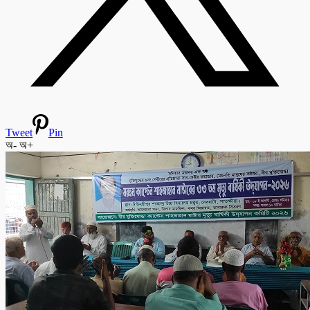
Tweet
Pin
অ-
অ+