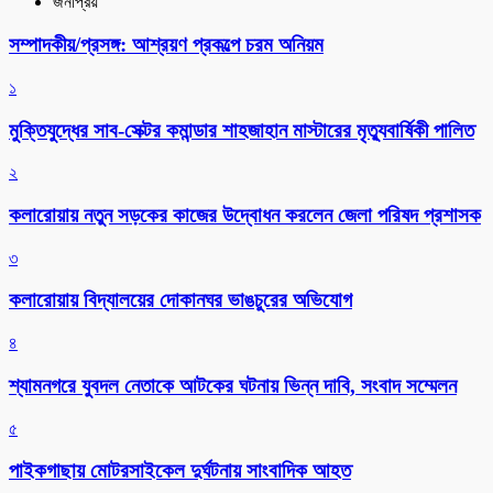
জনপ্রিয়
সম্পাদকীয়/প্রসঙ্গ: আশ্রয়ণ প্রকল্পে চরম অনিয়ম
১
মুক্তিযুদ্ধের সাব-সেক্টর কমান্ডার শাহজাহান মাস্টারের মৃত্যুবার্ষিকী পালিত
২
কলারোয়ায় নতুন সড়কের কাজের উদ্বোধন করলেন জেলা পরিষদ প্রশাসক
৩
কলারোয়ায় বিদ্যালয়ের দোকানঘর ভাঙচুরের অভিযোগ
৪
শ্যামনগরে যুবদল নেতাকে আটকের ঘটনায় ভিন্ন দাবি, সংবাদ সম্মেলন
৫
পাইকগাছায় মোটরসাইকেল দুর্ঘটনায় সাংবাদিক আহত