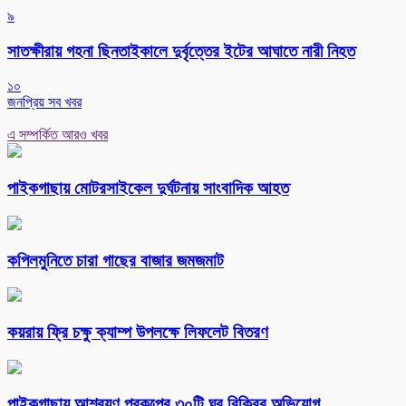
৯
সাতক্ষীরায় গহনা ছিনতাইকালে দুর্বৃত্তের ইটের আঘাতে নারী নিহত
১০
জনপ্রিয় সব খবর
এ সম্পর্কিত আরও খবর
পাইকগাছায় মোটরসাইকেল দুর্ঘটনায় সাংবাদিক আহত
কপিলমুনিতে চারা গাছের বাজার জমজমাট
কয়রায় ফ্রি চক্ষু ক্যাম্প উপলক্ষে লিফলেট বিতরণ
পাইকগাছায় আশ্রয়ণ প্রকল্পের ৩০টি ঘর বিক্রির অভিযোগ