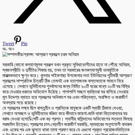
Tweet
Pin
অ-
অ+
সরকারি কোনো কল্যাণমূলক প্রকল্প যখন প্রকৃত সুবিধাভোগীদের হাতে না পৌঁছে অনিয়ম,
স্বজনপ্রীতি ও দুর্নীতির শিকার হয়, তখন তা সরকারের জনকল্যাণমুখী ভাবমূর্তিকে
মারাত্মকভাবে ক্ষুণ্ন করে। খুলনার পাইকগাছা উপজেলার লতা ইউনিয়নের পুটিমারী আশ্রয়ণ
প্রকল্পের সাম্প্রতিক চিত্রটি ঠিক তেমনই এক হতাশাজনক বাস্তবতাকে সামনে নিয়ে
এসেছে। সেখানে ভূমিহীনদের পুনর্বাসনের জন্য নির্মিত ৯০টি ঘরের মধ্যে ৩০টি ঘর বিক্রি
করে দেওয়ার গুরুতর অভিযোগ উঠেছে। পাশাপাশি সচ্ছল ব্যক্তিরা ঘর বাগিয়ে নেওয়ায়
মূল উদ্দেশ্য ব্যাহত হয়ে প্রকল্পের অধিকাংশ ঘর এখন পরিত্যক্ত, অরক্ষিত ও জরাজীর্ণ
অবস্থায় পড়ে রয়েছে।
যে প্রকল্পের লক্ষ্য ছিল বাস্তুহীন ও প্রান্তিক মানুষকে একটি স্থায়ী ঠিকানা দেওয়া,
সেখানে অসচ্ছল ও ভূমিহীনদের বঞ্চিত করে কীভাবে জায়গা-জমি থাকা বিত্তবানদের ঘর
বরাদ্দ দেওয়া হলোÑসেটি এক বড় প্রশ্ন। স্থানীয় বাসিন্দাদের অভিযোগের সত্যতা মিলছে
সরজমিন চিত্রেও; প্রকল্পের চাল-বেড়াহীন জরাজীর্ণ ঘরবাড়ি, ব্যবহারের অনুপযোগী বাথরুম
এবং একের পর এক ঝুলতে থাকা তালা প্রমাণ করে যে এগুলো প্রকৃত প্রয়োজনভিত্তিক