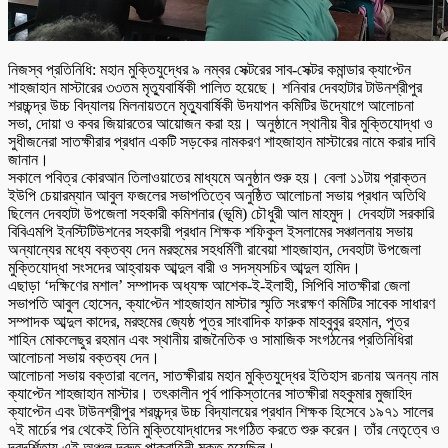
নিজস্ব প্রতিনিধি: মহান মুক্তিযুদ্ধের ৯ নম্বর সেক্টরের সাব-সেক্টর কমান্ডার ক্যাপ্টেন
শাহজাহান মাস্টারের ৩৩তম মৃত্যুবার্ষিকী পালিত হয়েছে। শনিবার দেবহাটার টাউনশ্রীপুর
শরচ্চন্দ্র উচ্চ বিদ্যালয় মিলনায়তনে মৃত্যুবার্ষিকী উদযাপন কমিটির উদ্যোগে আলোচনা
সভা, দোয়া ও কবর জিয়ারতের আয়োজন করা হয়। অনুষ্ঠানে স্থানীয় বীর মুক্তিযোদ্ধা ও
সুধীজনেরা সাতক্ষীরার প্রধান একটি সড়কের নামকরণ শাহজাহান মাস্টারের নামে করার দাবি
জানান।
সকালে পবিত্র কোরআন তিলাওয়াতের মাধ্যমে অনুষ্ঠান শুরু হয়। বেলা ১১টায় প্রাক্তন
ইউপি চেয়ারম্যান আবুল ফজলের সভাপতিত্বে অনুষ্ঠিত আলোচনা সভায় প্রধান অতিথি
ছিলেন দেবহাটা উপজেলা সহকারী কমিশনার (ভূমি) চৌধুরী আল মাহমুদ। দেবহাটা সরকারি
বিবিএমপি ইনস্টিটিউশনের সহকারী প্রধান শিক্ষক শফিকুল ইসলামের সঞ্চালনায় সভায়
অন্যান্যের মধ্যে বক্তব্য দেন মরহুমের সহধর্মিণী রাবেয়া শাহজাহান, দেবহাটা উপজেলা
মুক্তিযোদ্ধা সংসদের আহ্বায়ক আব্দুল বারী ও সদস্যসচিব আব্দুল হামিদ।
এছাড়া ‘দক্ষিণের মশাল’ সম্পাদক অধ্যক্ষ আশেক-ই-ইলাহী, সিপিবি সাতক্ষীরা জেলা
সভাপতি আবুল হোসেন, ক্যাপ্টেন শাহজাহান মাস্টার স্মৃতি সংরক্ষণ কমিটির সাবেক সাধারণ
সম্পাদক আব্দুল কাদের, মরহুমের জ্যেষ্ঠ পুত্র সাংবাদিক ফারুক মাহবুবুর রহমান, পুত্র
শাহিন মোকলেছুর রহমান এবং স্থানীয় রাজনৈতিক ও সামাজিক সংগঠনের প্রতিনিধিরা
আলোচনা সভায় বক্তব্য দেন।
আলোচনা সভায় বক্তারা বলেন, সাতক্ষীরায় মহান মুক্তিযুদ্ধের ইতিহাস রচনায় অনন্য নাম
ক্যাপ্টেন শাহজাহান মাস্টার। তৎকালীন পূর্ব পাকিস্তানের সাতক্ষীরা মহকুমার মুজাহিদ
ক্যাপ্টেন এবং টাউনশ্রীপুর শরচ্চন্দ্র উচ্চ বিদ্যালয়ের প্রধান শিক্ষক হিসেবে ১৯৭১ সালের
৭ই মার্চের পর থেকেই তিনি মুক্তিযোদ্ধাদের সংগঠিত করতে শুরু করেন। তাঁর নেতৃত্বে ও
দূরদর্শিতায় এই অঞ্চল দ্রুত পাকবাহিনী মুক্ত হয়েছিল।