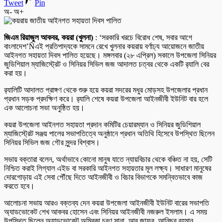
Tweet
Pin
অ-
অ+
জিএম রিয়াজুল আকবর, কয়রা (খুলনা)
: ‘সরকারি খরচে বিরোধ শেষ, সবার আগে
বাংলাদেশ’Ñএই প্রতিপাদ্যকে সামনে রেখে খুলনার কয়রায় বর্ণাঢ্য আয়োজনে জাতীয়
আইনগত সহায়তা দিবস পালিত হয়েছে। মঙ্গলবার (২৮ এপ্রিল) সকালে উপজেলা সিনিয়র
জুডিশিয়াল ম্যাজিস্ট্রেট ও সিনিয়র সিভিল জজ আদালত চত্বর থেকে একটি র‌্যালি বের
করা হয়।
র‌্যালিটি আদালত প্রাঙ্গণ থেকে শুরু হয়ে কয়রা সদরের মধুর মোড়সহ উপজেলার প্রধান
প্রধান সড়ক প্রদক্ষিণ করে। র‌্যালি শেষে কয়রা উপজেলা আইনজীবী ইউনিট বার হলে
এক আলোচনা সভা অনুষ্ঠিত হয়।
কয়রা উপজেলা আইনগত সহায়তা প্রদান কমিটির চেয়ারম্যান ও সিনিয়র জুডিশিয়াল
ম্যাজিস্ট্রেট সঞ্জয় পালের সভাপতিত্বে অনুষ্ঠানে প্রধান অতিথি হিসেবে উপস্থিত ছিলেন
সিনিয়র সিভিল জজ গৌর সুন্দর বিশ্বাস।
সভায় বক্তারা বলেন, অর্থাভাবে কোনো মানুষ যাতে ন্যায়বিচার থেকে বঞ্চিত না হয়, সেটি
নিশ্চিত করাই লিগ্যাল এইড বা সরকারি আইনগত সহায়তার মূল লক্ষ্য। সাধারণ মানুষের
দোরগোড়ায় এই সেবা পৌঁছে দিতে আইনজীবী ও বিচার বিভাগকে সমন্বিতভাবে কাজ
করতে হবে।
আলোচনা সভায় আরও বক্তব্য দেন কয়রা উপজেলা আইনজীবী ইউনিট বারের সভাপতি
অ্যাডভোকেট শেখ আকবর হোসেন এবং সিনিয়র আইনজীবী নজরুল ইসলাম। এ সময়
উপস্থিত ছিলেন অ্যাডভোকেট অম্বিকা চরণ সানা, আবু জাফর, আনিছুর রহমান,