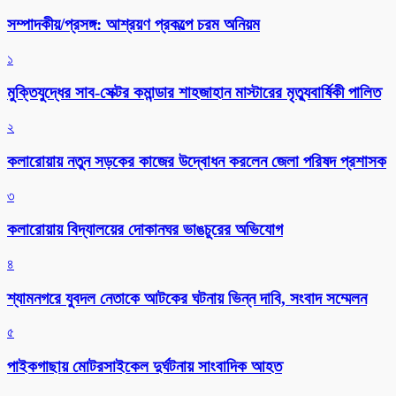
সম্পাদকীয়/প্রসঙ্গ: আশ্রয়ণ প্রকল্পে চরম অনিয়ম
১
মুক্তিযুদ্ধের সাব-সেক্টর কমান্ডার শাহজাহান মাস্টারের মৃত্যুবার্ষিকী পালিত
২
কলারোয়ায় নতুন সড়কের কাজের উদ্বোধন করলেন জেলা পরিষদ প্রশাসক
৩
কলারোয়ায় বিদ্যালয়ের দোকানঘর ভাঙচুরের অভিযোগ
৪
শ্যামনগরে যুবদল নেতাকে আটকের ঘটনায় ভিন্ন দাবি, সংবাদ সম্মেলন
৫
পাইকগাছায় মোটরসাইকেল দুর্ঘটনায় সাংবাদিক আহত