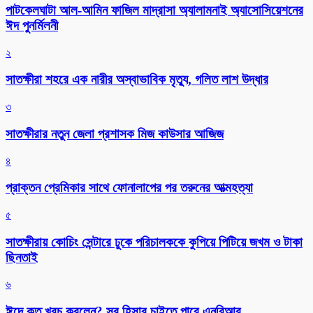
পাটকেলঘাটা আল-আমিন ফাজিল মাদ্রাসা অ্যালামনাই অ্যাসোসিয়েশনের
ঈদ পুনর্মিলনী
২
সাতক্ষীরা শহরে এক নারীর অস্বাভাবিক মৃত্যু, গলিত লাশ উদ্ধার
৩
সাতক্ষীরার নতুন জেলা প্রশাসক মিজ কাউসার আজিজ
৪
প্রাক্তন প্রেমিকার সাথে ফোনালাপের পর তরুনের আত্মহত্যা
৫
সাতক্ষীরায় কোচিং সেন্টারে ঢুকে পরিচালককে কুপিয়ে পিটিয়ে জখম ও টাকা
ছিনতাই
৬
ঈদে কত খরচ করলেন? সব হিসাব চাইতে পারে এনবিআর