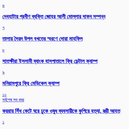
৬
দেবহাটায় প্রবীণ ব্যক্তি জোহর আলী মোল্লার দাফন সম্পন্ন
৭
তালায় সৈয়দ উপল বখতের স্মরণে দোয়া মাহফিল
৮
সাতক্ষীরা ইসলামী ব্যাংক হাসপাতালে ফ্রি ডেন্টাল ক্যাম্প
৯
মনিরামপুরে ফ্রি মেডিকেল ক্যাম্প
১০
সর্বশেষ সব খবর
কয়রায় সিঁধ কেটে ঘরে ঢুকে ওষুধ ব্যবসায়ীকে কুপিয়ে হত্যা, স্ত্রী আহত
১