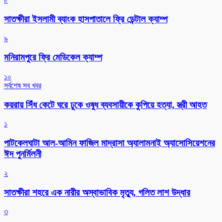
সাতক্ষীরা ইসলামী ব্যাংক হাসপাতালে ফ্রি ডেন্টাল ক্যাম্প
৯
মনিরামপুরে ফ্রি মেডিকেল ক্যাম্প
১০
সর্বশেষ সব খবর
কয়রায় সিঁধ কেটে ঘরে ঢুকে ওষুধ ব্যবসায়ীকে কুপিয়ে হত্যা, স্ত্রী আহত
১
পাটকেলঘাটা আল-আমিন ফাজিল মাদ্রাসা অ্যালামনাই অ্যাসোসিয়েশনের
ঈদ পুনর্মিলনী
২
সাতক্ষীরা শহরে এক নারীর অস্বাভাবিক মৃত্যু, গলিত লাশ উদ্ধার
৩