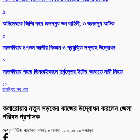
৭
অনিমেষকে জিম্মি করে জলদস্যু ডন বাহিনী, ৩ জলদস্যু আটক
৮
সাতক্ষীরায় ৪৭তম জাতীয় বিজ্ঞান ও প্রযুক্তি সপ্তাহ উদ্বোধন
৯
সাতক্ষীরায় গহনা ছিনতাইকালে দুর্বৃত্তের ইটের আঘাতে নারী নিহত
১০
জনপ্রিয় সব খবর
কলারোয়ায় নতুন সড়কের কাজের উদ্বোধন করলেন জেলা
পরিষদ প্রশাসক
ডেস্ক নিউজ
প্রকাশিত: শনিবার, ৮ আগস্ট, ২০২৬, ১০:৫৩ অপরাহ্ণ