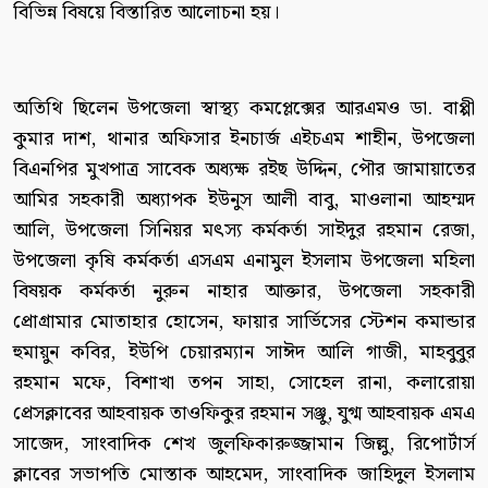
বিভিন্ন বিষয়ে বিস্তারিত আলোচনা হয়।
অতিথি ছিলেন উপজেলা স্বাস্থ্য কমপ্লেক্সের আরএমও ডা. বাপ্পী
কুমার দাশ, থানার অফিসার ইনচার্জ এইচএম শাহীন, উপজেলা
বিএনপির মুখপাত্র সাবেক অধ্যক্ষ রইছ উদ্দিন, পৌর জামায়াতের
আমির সহকারী অধ্যাপক ইউনুস আলী বাবু, মাওলানা আহম্মদ
আলি, উপজেলা সিনিয়র মৎস্য কর্মকর্তা সাইদুর রহমান রেজা,
উপজেলা কৃষি কর্মকর্তা এসএম এনামুল ইসলাম উপজেলা মহিলা
বিষয়ক কর্মকর্তা নুরুন নাহার আক্তার, উপজেলা সহকারী
প্রোগ্রামার মোতাহার হোসেন, ফায়ার সার্ভিসের স্টেশন কমান্ডার
হুমায়ুন কবির, ইউপি চেয়ারম্যান সাঈদ আলি গাজী, মাহবুবুর
রহমান মফে, বিশাখা তপন সাহা, সোহেল রানা, কলারোয়া
প্রেসক্লাবের আহবায়ক তাওফিকুর রহমান সঞ্জু, যুগ্ম আহবায়ক এমএ
সাজেদ, সাংবাদিক শেখ জুলফিকারুজ্জামান জিল্লু, রিপোর্টার্স
ক্লাবের সভাপতি মোস্তাক আহমেদ, সাংবাদিক জাহিদুল ইসলাম