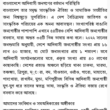
বাংলাদেশে আদিবাসী জনগণের বর্তমান পরিস্থিতি
বাংলাদেশ তার সমৃদ্ধ সাংস্কৃতিক ঐতিহ্য ও সামাজিক সম্প্রীতির
জন্য বিশ্বজুড়ে সুপরিচিত। এ দেশ বৈচিত্র্যময় জাতিগত ও
সাংস্কৃতিক পরিচয়ের এক অনন্য আবাসস্থল। সংখ্যাগরিষ্ঠ বাঙালি
জনগোষ্ঠীর পাশাপাশি এখানে ৫৪টিরও বেশি আদিবাসী জনগোষ্ঠীর
বসবাস, যারা অন্তত ৩৫টি ভিন্ন ভাষায় কথা বলে। ২০২২ সালের
জনশুমারি অনুযায়ী, দেশে আদিবাসী জনগোষ্ঠীর সংখ্যা প্রায় ১৬
লাখ ৫০ হাজার, যা মোট জনসংখ্যার প্রায় ১ শতাংশ। তবে
আদিবাসী সংগঠনগুলোর মতে, প্রকৃত সংখ্যা প্রায় ৪০ লাখের
কাছাকাছি। দেশের প্রত্যন্ত অঞ্চলে ছড়িয়ে থাকা চাকমা, মারমা,
তঞ্চঙ্গ্যা, ত্রিপুরা, ম্্েরা, বম, সাঁওতাল, ওরাঁও, গারো, মাহাতো,
পাংখোয়া, রাখাইন, মুন্ডা, মণিপুরীসহ বিভিন্ন আদিবাসী জনগোষ্ঠী
যুগ-যুগ ধরে তাদের স্বতন্ত্র ভাষা, সংস্কৃতি ও ঐতিহ্য বজায় রেখে
বসবাস করে আসছে।
আমাদের সংবিধান ও সমঅধিকারের অঙ্গীকার