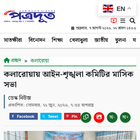
EN
শুক্রবার, ৭ আগস্ট ২০২৬, ২২ শ্রাবণ ১৪৩৩
সাতক্ষীরা
বিনোদন
শিক্ষা
খেলাধুলা
জাতীয়
খুলনা
যশ
প্রচ্ছদ
কলারোয়া
কলারোয়ায় আইন-শৃঙ্খলা কমিটির মাসিক
সভা
ডেস্ক নিউজ
প্রকাশিত: সোমবার, ২২ জুন, ২০২৬, ৭:৫৪ অপরাহ্ণ
অ-
অ+
Facebook
Tweet
Pin