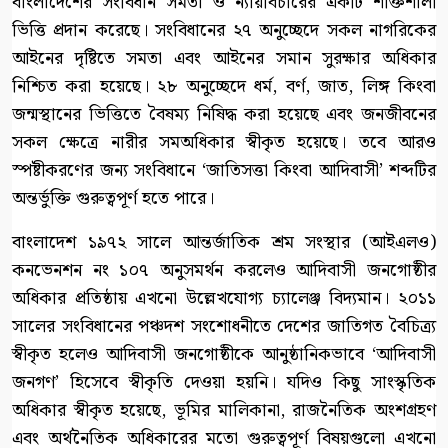
বাংলাদেশের সংবিধান সমতা ও ন্যায়বিচারের একটি শক্তিশালী
ভিত্তি প্রদান করেছে। সংবিধানের ২৭ অনুচ্ছেদে সকল নাগরিকের
আইনের দৃষ্টিতে সমতা এবং আইনের সমান সুরক্ষার অধিকার
নিশ্চিত করা হয়েছে। ২৮ অনুচ্ছেদে ধর্ম, বর্ণ, জাত, লিঙ্গ কিংবা
জন্মস্থানের ভিত্তিতে বৈষম্য নিষিদ্ধ করা হয়েছে এবং জনজীবনের
সকল ক্ষেত্রে নারীর সমঅধিকার স্বীকৃত হয়েছে। তবে আরও
স্পষ্টীকরণের জন্য সংবিধানে ‘জাতিসত্তা কিংবা আদিবাসী’ শব্দটির
অন্তর্ভুক্তি গুরুত্বপূর্ণ হতে পারে।
বাংলাদেশ ১৯৭২ সালে আন্তর্জাতিক শ্রম সংস্থার (আইএলও)
কনভেনশন নং ১০৭ অনুসমর্থন করলেও আদিবাসী জনগোষ্ঠীর
অধিকার প্রতিষ্ঠায় এখনো উল্লেখযোগ্য চ্যালেঞ্জ বিদ্যমান। ২০১১
সালের সংবিধানের পঞ্চদশ সংশোধনীতে দেশের জাতিগত বৈচিত্র্য
স্বীকৃত হলেও আদিবাসী জনগোষ্ঠীকে আনুষ্ঠানিকভাবে ‘আদিবাসী
জনগণ’ হিসেবে স্বীকৃতি দেওয়া হয়নি। যদিও কিছু সাংস্কৃতিক
অধিকার স্বীকৃত হয়েছে, ভূমির মালিকানা, রাজনৈতিক অংশগ্রহণ
এবং অর্থনৈতিক অধিকারের মতো গুরুত্বপূর্ণ বিষয়গুলো এখনো