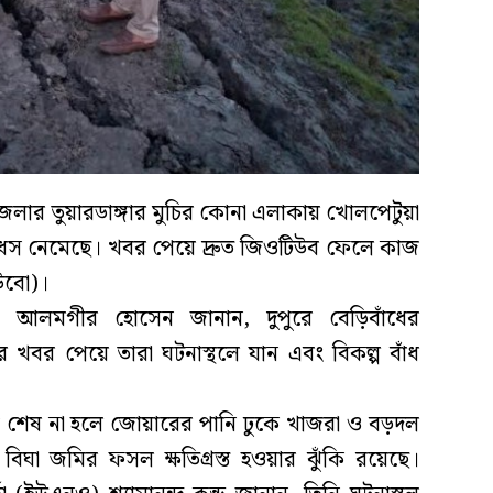
েলার তুয়ারডাঙ্গার মুচির কোনা এলাকায় খোলপেটুয়া
 ধস নেমেছে। খবর পেয়ে দ্রুত জিওটিউব ফেলে কাজ
াউবো)।
) আলমগীর হোসেন জানান, দুপুরে বেড়িবাঁধের
খবর পেয়ে তারা ঘটনাস্থলে যান এবং বিকল্প বাঁধ
 কাজ শেষ না হলে জোয়ারের পানি ঢুকে খাজরা ও বড়দল
ঘা জমির ফসল ক্ষতিগ্রস্ত হওয়ার ঝুঁকি রয়েছে।