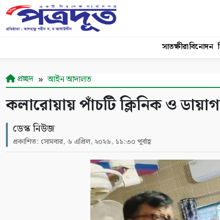
সাতক্ষীরা
বিনোদন
শ
প্রচ্ছদ
আইন আদালত
কলারোয়ায় পাঁচটি ক্লিনিক ও ডায়াগনস
ডেস্ক নিউজ
প্রকাশিত: সোমবার, ৬ এপ্রিল, ২০২৬, ১১:৩০ পূর্বাহ্ণ