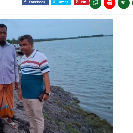
অ-
Facebook
Tweet
Pin