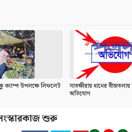
ক্ষু ক্যাম্প উপলক্ষে লিফলেট
সাতক্ষীরায় ধানের বীজতলায় 
অভিযোগ
সংস্কারকাজ শুরু