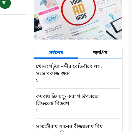
অ+
সর্বশেষ
জনপ্রিয়
খোলপেটুয়া নদীর বেড়িবাঁধে ধস,
সংস্কারকাজ শুরু
১
কয়রায় ফ্রি চক্ষু ক্যাম্প উপলক্ষে
লিফলেট বিতরণ
২
সাতক্ষীরায় ধানের বীজতলায় বিষ