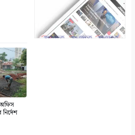
শ্রাবণের বর্ষা
৮
মায়ার গভীরতা
৯
রাত শেষে দিন
১০
া অফিস
নির্দেশ