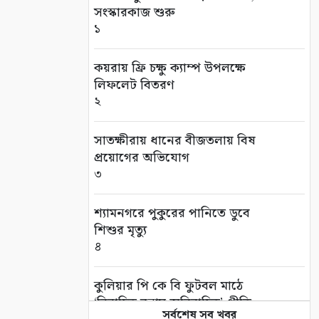
সংস্কারকাজ শুরু
১
কয়রায় ফ্রি চক্ষু ক্যাম্প উপলক্ষে
লিফলেট বিতরণ
২
সাতক্ষীরায় ধানের বীজতলায় বিষ
প্রয়োগের অভিযোগ
৩
শ্যামনগরে পুকুরের পানিতে ডুবে
শিশুর মৃত্যু
৪
কুলিয়ার পি কে বি ফুটবল মাঠে
‘বিবাহিত বনাম অবিবাহিত’ প্রীতি
সর্বশেষ সব খবর