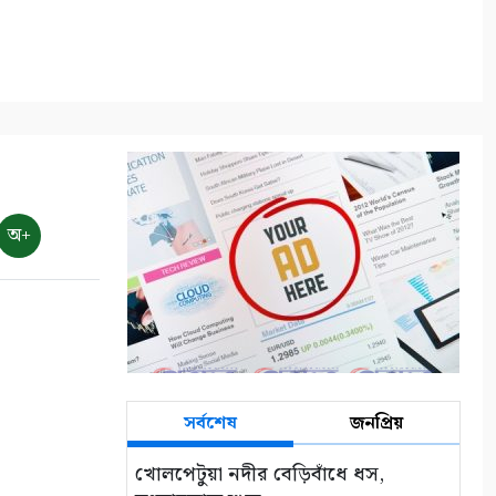
অ+
সর্বশেষ
জনপ্রিয়
খোলপেটুয়া নদীর বেড়িবাঁধে ধস,