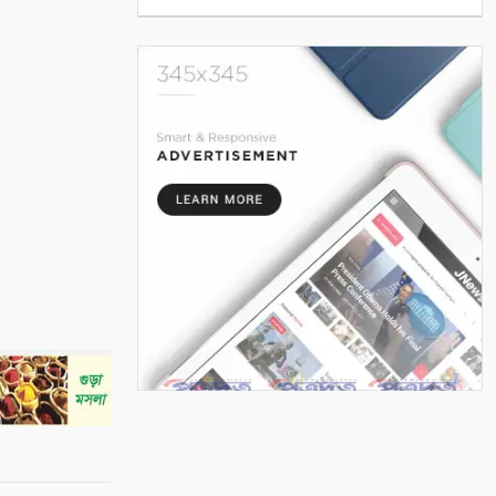
ম্যাচ
৫
এই পৃথিবী বড়ই অভাগা
৬
“কথার ভার”
৭
শ্রাবণের বর্ষা
৮
মায়ার গভীরতা
৯
রাত শেষে দিন
১০