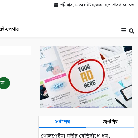
শনিবার, ৮ আগস্ট ২০২৬, ২৩ শ্রাবণ ১৪৩৩
য়
ই-পেপার
অ+
সর্বশেষ
জনপ্রিয়
খোলপেটুয়া নদীর বেড়িবাঁধে ধস,