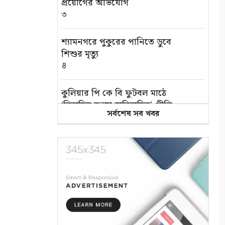
প্রয়োগের অভিযোগ
৩
শ্যামনগরে পুকুরের পানিতে ডুবে
শিশুর মৃত্যু
৪
কুলিয়ার পি কে বি ফুটবল মাঠে
‘বিবাহিত বনাম অবিবাহিত’ প্রীতি
সর্বশেষ সব খবর
ম্যাচ
৫
এই পৃথিবী বড়ই অভাগা
৬
“কথার ভার”
৭