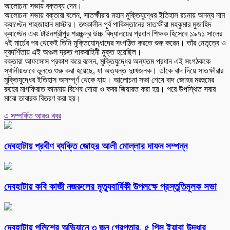
আলোচনা সভায় বক্তব্য দেন।
আলোচনা সভায় বক্তারা বলেন, সাতক্ষীরায় মহান মুক্তিযুদ্ধের ইতিহাস রচনায় অনন্য নাম
ক্যাপ্টেন শাহজাহান মাস্টার। তৎকালীন পূর্ব পাকিস্তানের সাতক্ষীরা মহকুমার মুজাহিদ
ক্যাপ্টেন এবং টাউনশ্রীপুর শরচ্চন্দ্র উচ্চ বিদ্যালয়ের প্রধান শিক্ষক হিসেবে ১৯৭১ সালের
৭ই মার্চের পর থেকেই তিনি মুক্তিযোদ্ধাদের সংগঠিত করতে শুরু করেন। তাঁর নেতৃত্বে ও
দূরদর্শিতায় এই অঞ্চল দ্রুত পাকবাহিনী মুক্ত হয়েছিল।
বক্তারা আফসোস প্রকাশ করে বলেন, মুক্তিযুদ্ধের অন্যতম প্রধান এই সংগঠককে
স্থানীয়ভাবে ভুলতে শুরু করা হয়েছে, যা অত্যন্ত দুঃখজনক। তাঁকে বাদ দিয়ে সাতক্ষীরার
মুক্তিযুদ্ধের ইতিহাস অসম্পূর্ণ থেকে যায়। আলোচনা সভা শেষে বাদ জোহর মরহুমের
রুহের মাগফিরাত কামনায় বিশেষ দোয়া ও কবর জিয়ারত করা হয়। পরে উপস্থিত সবার
মাঝে তাবারক বিতরণ করা হয়।
এ সম্পর্কিত আরও খবর
দেবহাটায় প্রবীণ ব্যক্তি জোহর আলী মোল্লার দাফন সম্পন্ন
দেবহাটায় কবি কাজী নজরুলের মৃত্যুবার্ষিকী উপলক্ষে প্রস্তুতিমূলক সভা
দেবহাটায় পুলিশের অভিযানে ৩ জন গ্রেপ্তার, ৫ পিস ইয়াবা উদ্ধার