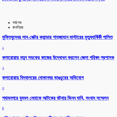
সর্বশেষ
জনপ্রিয়
মুক্তিযুদ্ধের সাব-সেক্টর কমান্ডার শাহজাহান মাস্টারের মৃত্যুবার্ষিকী পালিত
১
কলারোয়ায় নতুন সড়কের কাজের উদ্বোধন করলেন জেলা পরিষদ প্রশাসক
২
কলারোয়ায় বিদ্যালয়ের দোকানঘর ভাঙচুরের অভিযোগ
৩
শ্যামনগরে যুবদল নেতাকে আটকের ঘটনায় ভিন্ন দাবি, সংবাদ সম্মেলন
৪