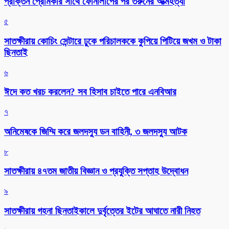
প্রাক্তন প্রেমিকার সাথে ফোনালাপের পর তরুনের আত্মহত্যা
৫
সাতক্ষীরায় কোচিং সেন্টারে ঢুকে পরিচালককে কুপিয়ে পিটিয়ে জখম ও টাকা
ছিনতাই
৬
ঈদে কত খরচ করলেন? সব হিসাব চাইতে পারে এনবিআর
৭
অনিমেষকে জিম্মি করে জলদস্যু ডন বাহিনী, ৩ জলদস্যু আটক
৮
সাতক্ষীরায় ৪৭তম জাতীয় বিজ্ঞান ও প্রযুক্তি সপ্তাহ উদ্বোধন
৯
সাতক্ষীরায় গহনা ছিনতাইকালে দুর্বৃত্তের ইটের আঘাতে নারী নিহত