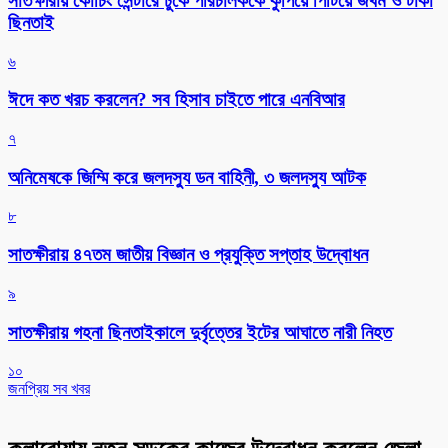
সাতক্ষীরায় কোচিং সেন্টারে ঢুকে পরিচালককে কুপিয়ে পিটিয়ে জখম ও টাকা
ছিনতাই
৬
ঈদে কত খরচ করলেন? সব হিসাব চাইতে পারে এনবিআর
৭
অনিমেষকে জিম্মি করে জলদস্যু ডন বাহিনী, ৩ জলদস্যু আটক
৮
সাতক্ষীরায় ৪৭তম জাতীয় বিজ্ঞান ও প্রযুক্তি সপ্তাহ উদ্বোধন
৯
সাতক্ষীরায় গহনা ছিনতাইকালে দুর্বৃত্তের ইটের আঘাতে নারী নিহত
১০
জনপ্রিয় সব খবর