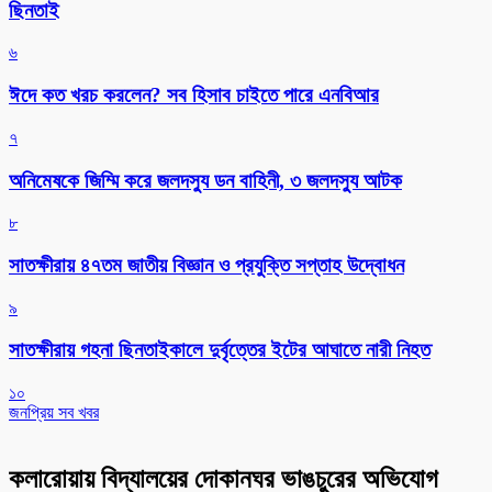
ছিনতাই
৬
ঈদে কত খরচ করলেন? সব হিসাব চাইতে পারে এনবিআর
৭
অনিমেষকে জিম্মি করে জলদস্যু ডন বাহিনী, ৩ জলদস্যু আটক
৮
সাতক্ষীরায় ৪৭তম জাতীয় বিজ্ঞান ও প্রযুক্তি সপ্তাহ উদ্বোধন
৯
সাতক্ষীরায় গহনা ছিনতাইকালে দুর্বৃত্তের ইটের আঘাতে নারী নিহত
১০
জনপ্রিয় সব খবর
কলারোয়ায় বিদ্যালয়ের দোকানঘর ভাঙচুরের অভিযোগ