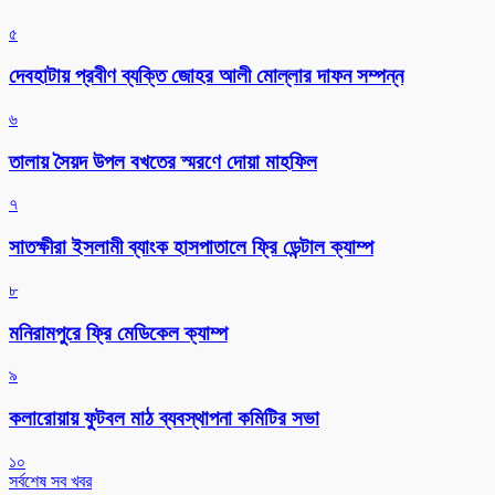
৫
দেবহাটায় প্রবীণ ব্যক্তি জোহর আলী মোল্লার দাফন সম্পন্ন
৬
তালায় সৈয়দ উপল বখতের স্মরণে দোয়া মাহফিল
৭
সাতক্ষীরা ইসলামী ব্যাংক হাসপাতালে ফ্রি ডেন্টাল ক্যাম্প
৮
মনিরামপুরে ফ্রি মেডিকেল ক্যাম্প
৯
কলারোয়ায় ফুটবল মাঠ ব্যবস্থাপনা কমিটির সভা
১০
সর্বশেষ সব খবর