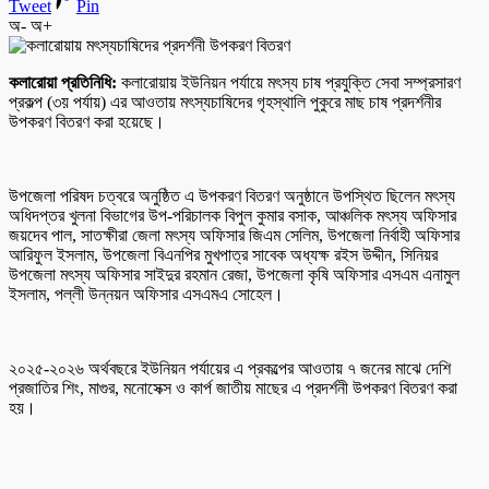
Tweet
Pin
অ-
অ+
কলারোয়া প্রতিনিধি:
কলারোয়ায় ইউনিয়ন পর্যায়ে মৎস্য চাষ প্রযুক্তি সেবা সম্প্রসারণ
প্রকল্প (৩য় পর্যায়) এর আওতায় মৎস্যচাষিদের গৃহস্থালি পুকুরে মাছ চাষ প্রদর্শনীর
উপকরণ বিতরণ করা হয়েছে।
উপজেলা পরিষদ চত্বরে অনুষ্ঠিত এ উপকরণ বিতরণ অনুষ্ঠানে উপস্থিত ছিলেন মৎস্য
অধিদপ্তর খুলনা বিভাগের উপ-পরিচালক বিপুল কুমার বসাক, আঞ্চলিক মৎস্য অফিসার
জয়দেব পাল, সাতক্ষীরা জেলা মৎস্য অফিসার জিএম সেলিম, উপজেলা নির্বাহী অফিসার
আরিফুল ইসলাম, উপজেলা বিএনপির মুখপাত্র সাবেক অধ্যক্ষ রইস উদ্দীন, সিনিয়র
উপজেলা মৎস্য অফিসার সাইদুর রহমান রেজা, উপজেলা কৃষি অফিসার এসএম এনামুল
ইসলাম, পল্লী উন্নয়ন অফিসার এসএমএ সোহেল।
২০২৫-২০২৬ অর্থবছরে ইউনিয়ন পর্যায়ের এ প্রকল্পের আওতায় ৭ জনের মাঝে দেশি
প্রজাতির শিং, মাগুর, মনোসেক্স ও কার্প জাতীয় মাছের এ প্রদর্শনী উপকরণ বিতরণ করা
হয়।