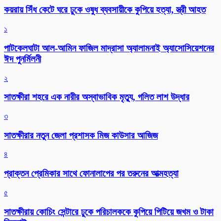
কয়রায় সিঁধ কেটে ঘরে ঢুকে ওষুধ ব্যবসায়ীকে কুপিয়ে হত্যা, স্ত্রী আহত
১
পাটকেলঘাটা আল-আমিন ফাজিল মাদ্রাসা অ্যালামনাই অ্যাসোসিয়েশনের
ঈদ পুনর্মিলনী
২
সাতক্ষীরা শহরে এক নারীর অস্বাভাবিক মৃত্যু, গলিত লাশ উদ্ধার
৩
সাতক্ষীরার নতুন জেলা প্রশাসক মিজ কাউসার আজিজ
৪
প্রাক্তন প্রেমিকার সাথে ফোনালাপের পর তরুনের আত্মহত্যা
৫
সাতক্ষীরায় কোচিং সেন্টারে ঢুকে পরিচালককে কুপিয়ে পিটিয়ে জখম ও টাকা