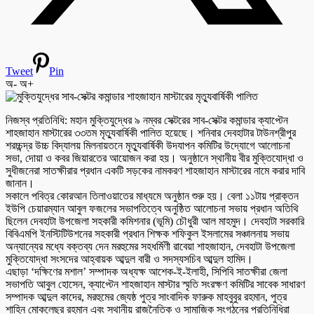
Tweet
Pin
অ-
অ+
নিজস্ব প্রতিনিধি: মহান মুক্তিযুদ্ধের ৯ নম্বর সেক্টরের সাব-সেক্টর কমান্ডার ক্যাপ্টেন
শাহজাহান মাস্টারের ৩৩তম মৃত্যুবার্ষিকী পালিত হয়েছে। শনিবার দেবহাটার টাউনশ্রীপুর
শরচ্চন্দ্র উচ্চ বিদ্যালয় মিলনায়তনে মৃত্যুবার্ষিকী উদযাপন কমিটির উদ্যোগে আলোচনা
সভা, দোয়া ও কবর জিয়ারতের আয়োজন করা হয়। অনুষ্ঠানে স্থানীয় বীর মুক্তিযোদ্ধা ও
সুধীজনেরা সাতক্ষীরার প্রধান একটি সড়কের নামকরণ শাহজাহান মাস্টারের নামে করার দাবি
জানান।
সকালে পবিত্র কোরআন তিলাওয়াতের মাধ্যমে অনুষ্ঠান শুরু হয়। বেলা ১১টায় প্রাক্তন
ইউপি চেয়ারম্যান আবুল ফজলের সভাপতিত্বে অনুষ্ঠিত আলোচনা সভায় প্রধান অতিথি
ছিলেন দেবহাটা উপজেলা সহকারী কমিশনার (ভূমি) চৌধুরী আল মাহমুদ। দেবহাটা সরকারি
বিবিএমপি ইনস্টিটিউশনের সহকারী প্রধান শিক্ষক শফিকুল ইসলামের সঞ্চালনায় সভায়
অন্যান্যের মধ্যে বক্তব্য দেন মরহুমের সহধর্মিণী রাবেয়া শাহজাহান, দেবহাটা উপজেলা
মুক্তিযোদ্ধা সংসদের আহ্বায়ক আব্দুল বারী ও সদস্যসচিব আব্দুল হামিদ।
এছাড়া ‘দক্ষিণের মশাল’ সম্পাদক অধ্যক্ষ আশেক-ই-ইলাহী, সিপিবি সাতক্ষীরা জেলা
সভাপতি আবুল হোসেন, ক্যাপ্টেন শাহজাহান মাস্টার স্মৃতি সংরক্ষণ কমিটির সাবেক সাধারণ
সম্পাদক আব্দুল কাদের, মরহুমের জ্যেষ্ঠ পুত্র সাংবাদিক ফারুক মাহবুবুর রহমান, পুত্র
শাহিন মোকলেছুর রহমান এবং স্থানীয় রাজনৈতিক ও সামাজিক সংগঠনের প্রতিনিধিরা