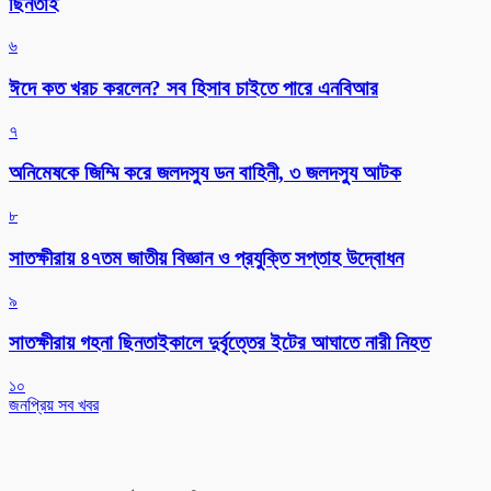
ছিনতাই
৬
ঈদে কত খরচ করলেন? সব হিসাব চাইতে পারে এনবিআর
৭
অনিমেষকে জিম্মি করে জলদস্যু ডন বাহিনী, ৩ জলদস্যু আটক
৮
সাতক্ষীরায় ৪৭তম জাতীয় বিজ্ঞান ও প্রযুক্তি সপ্তাহ উদ্বোধন
৯
সাতক্ষীরায় গহনা ছিনতাইকালে দুর্বৃত্তের ইটের আঘাতে নারী নিহত
১০
জনপ্রিয় সব খবর