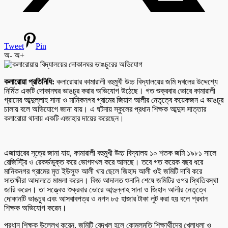
Tweet
Pin
অ-
অ+
কলারোয়া প্রতিনিধি:
কলারোয়ার কামারালী বহুমুখী উচ্চ বিদ্যালয়ের জমি দখলের উদ্দেশ্যে
নির্মিত একটি দোকানঘর ভাঙচুর করার অভিযোগ উঠেছে। গত শুক্রবার ভোরে কামারালী
গ্রামের আব্দুল্লাহ সানা ও মানিকনগর গ্রামের জিয়াদ আলীর নেতৃত্বে কয়েকজন এ ভাঙচুর
চালায় বলে অভিযোগে জানা যায়। এ ঘটনায় স্কুলের প্রধান শিক্ষক আব্দুস সাত্তার
কলারোয়া থানায় একটি এজাহার দায়ের করেছেন।
এজাহারের সূত্রে জানা যায়, কামারালী বহুমুখী উচ্চ বিদ্যালয় ১০ শতক জমি ১৯৮১ সালে
রেজিস্ট্রি ও রেকর্ডভুক্ত করে ভোগদখল করে আসছে। তবে গত কয়েক বছর ধরে
মানিকনগর গ্রামের মৃত ইউসুফ আলী খার ছেলে জিহাদ আলী ওই জমিটি দাবি করে
সাতক্ষীরা আদালতে মামলা করেন। বিজ্ঞ আদালত শুনানি শেষে জমিটির ওপর স্থিতিবস্থা
জারি করেন। তা সত্ত্বেও শুক্রবার ভোরে আব্দুল্লাহ সানা ও জিহাদ আলীর নেতৃত্বে
দোকানটি ভাঙচুর এবং আসবাবপত্র ও নগদ ৮৫ হাজার টাকা লুট করা হয় বলে প্রধান
শিক্ষক অভিযোগ করেন।
প্রধান শিক্ষক উল্লেখ করেন, জমিটি বেদখল হলে কোমলমতি শিক্ষার্থীদের খেলাধুলা ও