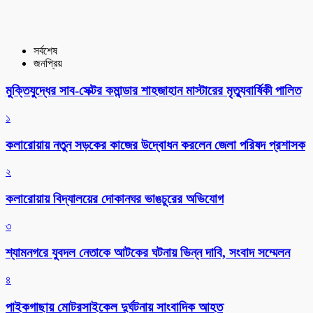
সর্বশেষ
জনপ্রিয়
মুক্তিযুদ্ধের সাব-সেক্টর কমান্ডার শাহজাহান মাস্টারের মৃত্যুবার্ষিকী পালিত
১
কলারোয়ায় নতুন সড়কের কাজের উদ্বোধন করলেন জেলা পরিষদ প্রশাসক
২
কলারোয়ায় বিদ্যালয়ের দোকানঘর ভাঙচুরের অভিযোগ
৩
শ্যামনগরে যুবদল নেতাকে আটকের ঘটনায় ভিন্ন দাবি, সংবাদ সম্মেলন
৪
পাইকগাছায় মোটরসাইকেল দুর্ঘটনায় সাংবাদিক আহত