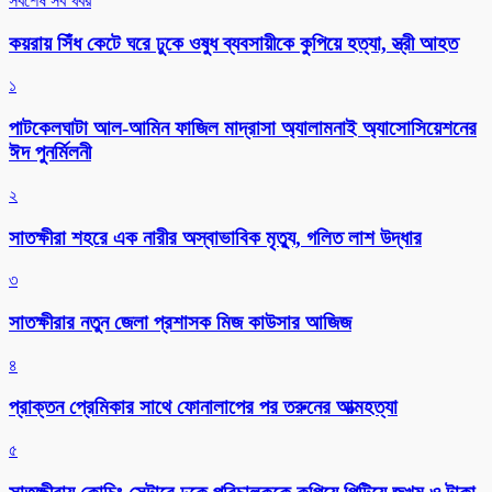
সর্বশেষ সব খবর
কয়রায় সিঁধ কেটে ঘরে ঢুকে ওষুধ ব্যবসায়ীকে কুপিয়ে হত্যা, স্ত্রী আহত
১
পাটকেলঘাটা আল-আমিন ফাজিল মাদ্রাসা অ্যালামনাই অ্যাসোসিয়েশনের
ঈদ পুনর্মিলনী
২
সাতক্ষীরা শহরে এক নারীর অস্বাভাবিক মৃত্যু, গলিত লাশ উদ্ধার
৩
সাতক্ষীরার নতুন জেলা প্রশাসক মিজ কাউসার আজিজ
৪
প্রাক্তন প্রেমিকার সাথে ফোনালাপের পর তরুনের আত্মহত্যা
৫