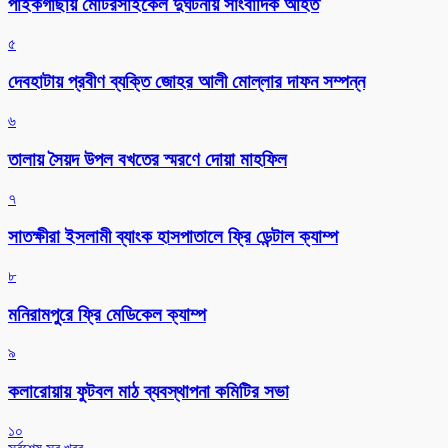
পাইকগাছায় মোটরসাইকেল দুর্ঘটনায় সাংবাদিক আহত
৫
দেবহাটায় প্রবীণ ব্যক্তি জোহর আলী মোল্লার দাফন সম্পন্ন
৬
তালায় সৈয়দ উপল বখতের স্মরণে দোয়া মাহফিল
৭
সাতক্ষীরা ইসলামী ব্যাংক হাসপাতালে ফ্রি ডেন্টাল ক্যাম্প
৮
মনিরামপুরে ফ্রি মেডিকেল ক্যাম্প
৯
কলারোয়ায় ফুটবল মাঠ ব্যবস্থাপনা কমিটির সভা
১০