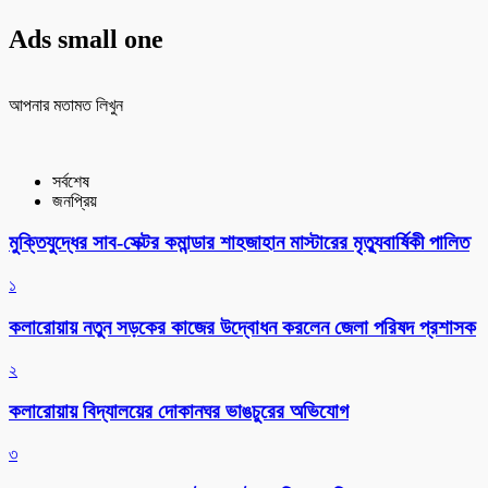
Ads small one
আপনার মতামত লিখুন
সর্বশেষ
জনপ্রিয়
মুক্তিযুদ্ধের সাব-সেক্টর কমান্ডার শাহজাহান মাস্টারের মৃত্যুবার্ষিকী পালিত
১
কলারোয়ায় নতুন সড়কের কাজের উদ্বোধন করলেন জেলা পরিষদ প্রশাসক
২
কলারোয়ায় বিদ্যালয়ের দোকানঘর ভাঙচুরের অভিযোগ
৩