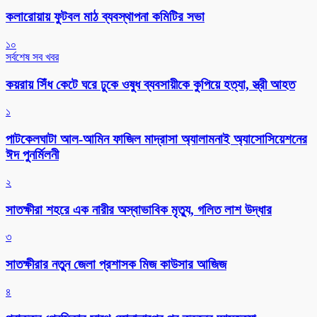
কলারোয়ায় ফুটবল মাঠ ব্যবস্থাপনা কমিটির সভা
১০
সর্বশেষ সব খবর
কয়রায় সিঁধ কেটে ঘরে ঢুকে ওষুধ ব্যবসায়ীকে কুপিয়ে হত্যা, স্ত্রী আহত
১
পাটকেলঘাটা আল-আমিন ফাজিল মাদ্রাসা অ্যালামনাই অ্যাসোসিয়েশনের
ঈদ পুনর্মিলনী
২
সাতক্ষীরা শহরে এক নারীর অস্বাভাবিক মৃত্যু, গলিত লাশ উদ্ধার
৩
সাতক্ষীরার নতুন জেলা প্রশাসক মিজ কাউসার আজিজ
৪