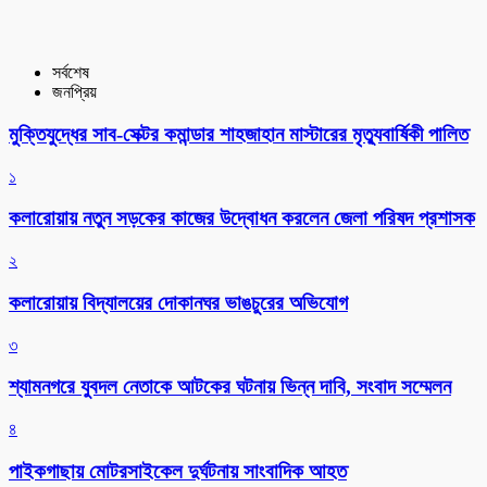
সর্বশেষ
জনপ্রিয়
মুক্তিযুদ্ধের সাব-সেক্টর কমান্ডার শাহজাহান মাস্টারের মৃত্যুবার্ষিকী পালিত
১
কলারোয়ায় নতুন সড়কের কাজের উদ্বোধন করলেন জেলা পরিষদ প্রশাসক
২
কলারোয়ায় বিদ্যালয়ের দোকানঘর ভাঙচুরের অভিযোগ
৩
শ্যামনগরে যুবদল নেতাকে আটকের ঘটনায় ভিন্ন দাবি, সংবাদ সম্মেলন
৪
পাইকগাছায় মোটরসাইকেল দুর্ঘটনায় সাংবাদিক আহত