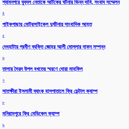
শ্যামনগরে যুবদল নেতাকে আটকের ঘটনায় ভিন্ন দাবি, সংবাদ সম্মেলন
৪
পাইকগাছায় মোটরসাইকেল দুর্ঘটনায় সাংবাদিক আহত
৫
দেবহাটায় প্রবীণ ব্যক্তি জোহর আলী মোল্লার দাফন সম্পন্ন
৬
তালায় সৈয়দ উপল বখতের স্মরণে দোয়া মাহফিল
৭
সাতক্ষীরা ইসলামী ব্যাংক হাসপাতালে ফ্রি ডেন্টাল ক্যাম্প
৮
মনিরামপুরে ফ্রি মেডিকেল ক্যাম্প
৯