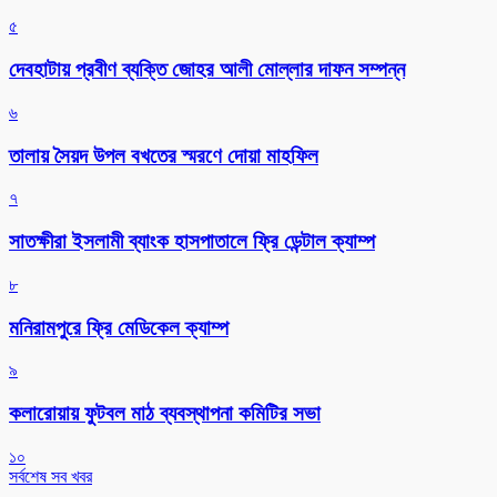
৫
দেবহাটায় প্রবীণ ব্যক্তি জোহর আলী মোল্লার দাফন সম্পন্ন
৬
তালায় সৈয়দ উপল বখতের স্মরণে দোয়া মাহফিল
৭
সাতক্ষীরা ইসলামী ব্যাংক হাসপাতালে ফ্রি ডেন্টাল ক্যাম্প
৮
মনিরামপুরে ফ্রি মেডিকেল ক্যাম্প
৯
কলারোয়ায় ফুটবল মাঠ ব্যবস্থাপনা কমিটির সভা
১০
সর্বশেষ সব খবর