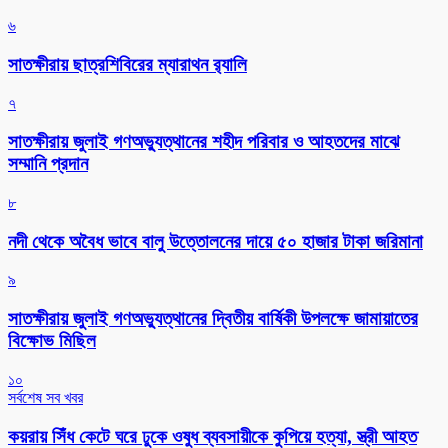
৬
সাতক্ষীরায় ছাত্রশিবিরের ম্যারাথন র‌্যালি
৭
সাতক্ষীরায় জুলাই গণঅভ্যুত্থানের শহীদ পরিবার ও আহতদের মাঝে
সম্মানি প্রদান
৮
নদী থেকে অবৈধ ভাবে বালু উত্তোলনের দায়ে ৫০ হাজার টাকা জরিমানা
৯
সাতক্ষীরায় জুলাই গণঅভ্যুত্থানের দ্বিতীয় বার্ষিকী উপলক্ষে জামায়াতের
বিক্ষোভ মিছিল
১০
সর্বশেষ সব খবর
কয়রায় সিঁধ কেটে ঘরে ঢুকে ওষুধ ব্যবসায়ীকে কুপিয়ে হত্যা, স্ত্রী আহত