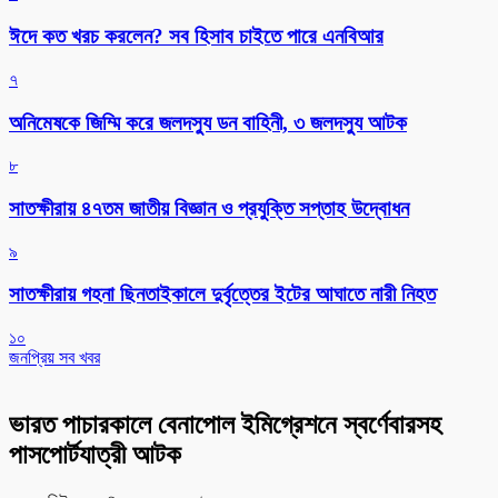
ঈদে কত খরচ করলেন? সব হিসাব চাইতে পারে এনবিআর
৭
অনিমেষকে জিম্মি করে জলদস্যু ডন বাহিনী, ৩ জলদস্যু আটক
৮
সাতক্ষীরায় ৪৭তম জাতীয় বিজ্ঞান ও প্রযুক্তি সপ্তাহ উদ্বোধন
৯
সাতক্ষীরায় গহনা ছিনতাইকালে দুর্বৃত্তের ইটের আঘাতে নারী নিহত
১০
জনপ্রিয় সব খবর
ভারত পাচারকালে বেনাপোল ইমিগ্রেশনে স্বর্ণেবারসহ
পাসপোর্টযাত্রী আটক