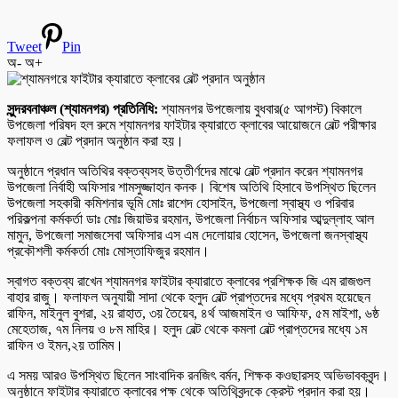
Tweet
Pin
অ-
অ+
সুন্দরবনাঞ্চল (শ্যামনগর) প্রতিনিধি:
শ্যামনগর উপজেলায় বুধবার(৫ আগস্ট) বিকালে
উপজেলা পরিষদ হল রুমে শ্যামনগর ফাইটার ক্যারাতে ক্লাবের আয়োজনে বেল্ট পরীক্ষার
ফলাফল ও বেল্ট প্রদান অনুষ্ঠান করা হয়।
অনুষ্ঠানে প্রধান অতিথির বক্তব্যসহ উত্তীর্ণদের মাঝে বেল্ট প্রদান করেন শ্যামনগর
উপজেলা নির্বাহী অফিসার শামসুজ্জাহান কনক। বিশেষ অতিথি হিসাবে উপস্থিত ছিলেন
উপজেলা সহকারী কমিশনার ভূমি মোঃ রাশেদ হোসাইন, উপজেলা স্বাস্থ্য ও পরিবার
পরিকল্পনা কর্মকর্তা ডাঃ মোঃ জিয়াউর রহমান, উপজেলা নির্বাচন অফিসার আব্দুল্লাহ আল
মামুন, উপজেলা সমাজসেবা অফিসার এস এম দেলোয়ার হোসেন, উপজেলা জনস্বাস্থ্য
প্রকৌশলী কর্মকর্তা মোঃ মোস্তাফিজুর রহমান।
স্বাগত বক্তব্য রাখেন শ্যামনগর ফাইটার ক্যারাতে ক্লাবের প্রশিক্ষক জি এম রাজগুল
বাহার রাজু। ফলাফল অনুযায়ী সাদা থেকে হলুদ বেল্ট প্রাপ্তদের মধ্যে প্রথম হয়েছেন
রাফিন, মাইনুল বুশরা, ২য় রাহাত, ৩য় তৈয়েব, ৪র্থ আজমাইন ও আফিফ, ৫ম মাইশা, ৬ষ্ঠ
মেহেতাজ, ৭ম নিলয় ও ৮ম মাহির। হলুদ বেল্ট থেকে কমলা বেল্ট প্রাপ্তদের মধ্যে ১ম
রাফিন ও ইমন,২য় তামিম।
এ সময় আরও উপস্থিত ছিলেন সাংবাদিক রনজিৎ বর্মন, শিক্ষক কওছারসহ অভিভাবকবৃন্দ।
অনুষ্ঠানে ফাইটার ক্যারাতে ক্লাবের পক্ষ থেকে অতিথিবৃন্দকে ক্রেস্ট প্রদান করা হয়।