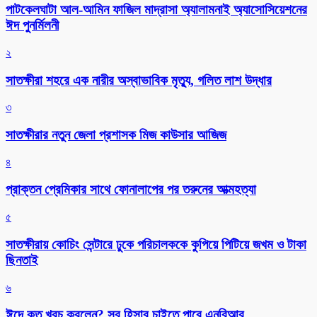
পাটকেলঘাটা আল-আমিন ফাজিল মাদ্রাসা অ্যালামনাই অ্যাসোসিয়েশনের
ঈদ পুনর্মিলনী
২
সাতক্ষীরা শহরে এক নারীর অস্বাভাবিক মৃত্যু, গলিত লাশ উদ্ধার
৩
সাতক্ষীরার নতুন জেলা প্রশাসক মিজ কাউসার আজিজ
৪
প্রাক্তন প্রেমিকার সাথে ফোনালাপের পর তরুনের আত্মহত্যা
৫
সাতক্ষীরায় কোচিং সেন্টারে ঢুকে পরিচালককে কুপিয়ে পিটিয়ে জখম ও টাকা
ছিনতাই
৬
ঈদে কত খরচ করলেন? সব হিসাব চাইতে পারে এনবিআর