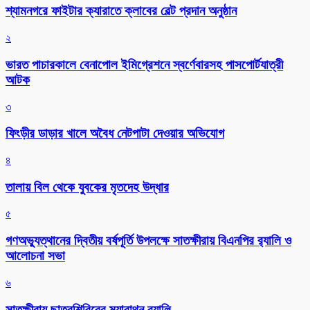
শ্যামনগরে ফাইটার ক্যারাতে ক্লাবের বেল্ট প্রদান অনুষ্ঠান
২
ভারত পাচারকালে বেনাপোল ইমিগ্রেশনে স্বর্ণেবারসহ পাসপোর্টযাত্রী
আটক
৩
ফিংড়ীর ডাড়ার খালে অবৈধ নেটপাটা দেওয়ার অভিযোগ
৪
তালায় বিল থেকে যুবকের মৃতদেহ উদ্ধার
৫
গণঅভ্যুত্থানের দ্বিতীয় বর্ষপূর্তি উপলক্ষে সাতক্ষীরায় বিএনপির র‌্যালি ও
আলোচনা সভা
৬
সাতক্ষীরায় ছাত্রশিবিরের ম্যারাথন র‌্যালি