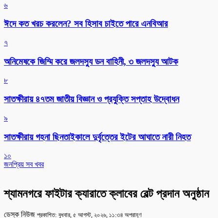
৬
ঈদে কত খরচ করলেন? সব হিসাব চাইতে পারে এনবিআর
৭
অনিমেষকে জিম্মি করে জলদস্যু ডন বাহিনী, ৩ জলদস্যু আটক
৮
সাতক্ষীরায় ৪৭তম জাতীয় বিজ্ঞান ও প্রযুক্তি সপ্তাহ উদ্বোধন
৯
সাতক্ষীরায় গহনা ছিনতাইকালে দুর্বৃত্তের ইটের আঘাতে নারী নিহত
১০
জনপ্রিয় সব খবর
শ্যামনগরে ফাইটার ক্যারাতে ক্লাবের বেল্ট প্রদান অনুষ্ঠান
ডেস্ক নিউজ
প্রকাশিত: বুধবার, ৫ আগস্ট, ২০২৬, ১১:৩৪ অপরাহ্ণ