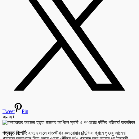
Tweet
Pin
অ-
অ+
পত্রদূত রিপোর্ট:
২০১৭ সালে সাতক্ষীরার কলারোয়ার চাঁন্দুড়িয়া গ্রামে গৃহবধু আমেনা
খাতুনকে কুলবাগানে নিয়ে গলায় ওড়না পেঁচিয়ে শ^াসরোধ করে হত্যার পর ইছামতী