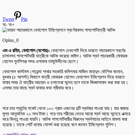
Tweet
Pin
অ-
অ+
Oplus_0
এম এ রহিম, বেনাপোল (যশোর):
বেনাপোল চেকপোষ্ট দিয়ে ভারতে পাচারকালে স্বর্নের
চালানসহ পাসপোর্টধারী যাত্রীকে আটক করেছে কাষ্টম। আটক স্বর্ন পাচারকারী মোবারক
হোসেন মুনসিগঞ্জ সদর এলাকার তাজুউদ্দীনের ছেলে।
বেনাপোল কাস্টমস গোয়েন্দা শাখার সহকারি কমিশনার সাজিদ মাহাদুদ কৌশিক জানান,
বুধবার (৫ আগস্ট) বিকালে যাত্রী মোবারক হোসেন বেনাপোল ইমিগ্রেশন দিয়ে ভারতে
যাবার সময় ঐ যাত্রীর আচারন ও চলাফেরা সন্দেহ হলে তাকে জিজ্ঞাসাবাদ করা করা হয়।
এসময় তার কাছে স্বর্ন থাকার কথা স্বীকার করে।
পরে তার প্যান্টের পকেট থেকে ১০০ গ্রাম ওজনের দুটি স্বর্নবার পাওয়া যায়। যার বাজার
মুল্য আনুমানিক ২২ লাখ টাকা। পরে তার শরীরের ভেতর আরো স্বর্ন আছে সন্দেহে এক্সরে
করে কিন্তু পাওয়া যায়নি। আটক পাসপোর্টধারীর বিরুদ্ধে স্বর্নপাচার আইনে মামলা করা
হয়েছে। তাকে পোর্ট থানায় সোপর্দ করা হয়েছে বলে জানান ইমিগ্রেশন পুলিশ।
এ সম্পর্কিত আরও খবর