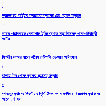
১
শ্যামনগরে ফাইটার ক্যারাতে ক্লাবের বেল্ট প্রদান অনুষ্ঠান
২
ভারত পাচারকালে বেনাপোল ইমিগ্রেশনে স্বর্ণেবারসহ পাসপোর্টযাত্রী
আটক
৩
ফিংড়ীর ডাড়ার খালে অবৈধ নেটপাটা দেওয়ার অভিযোগ
৪
তালায় বিল থেকে যুবকের মৃতদেহ উদ্ধার
৫
গণঅভ্যুত্থানের দ্বিতীয় বর্ষপূর্তি উপলক্ষে সাতক্ষীরায় বিএনপির র‌্যালি ও
আলোচনা সভা