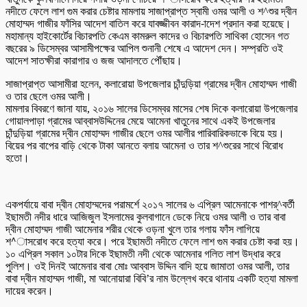
নদীতে ফেলে লাশ গুম করার চেষ্টার মামলায় সাজাপ্রাপ্ত স্বামী ওমর আলী ও শ^শুর দ্বীন
মোহাম্মদ গাজীর ফাঁসির আদেশ বাতিল করে যাবজ্জীবন কারাদ-াদেশ প্রদান করা হয়েছে।
মহামান্য হাইকোর্টের বিচারপতি কেএম কামরুল কাদের ও বিচারপতি সাথিকা হোসেন গত
বছরের ৯ ডিসেম্বর আসামীপক্ষের আপিল শুনানী শেষে এ আদেশ দেন। সম্প্রতি ওই
আদেশ সাতক্ষীরা কারাগার ও জজ আদালতে পৌঁছায়।
সাজাপ্রাপ্ত আসামীরা হলেন, কলারোয়া উপজেলার চাঁন্দুড়িয়া গ্রামের দ্বীন মোহাম্মদ গাজী
ও তার ছেলে ওমর আলী।
মামলার বিবরণে জানা যায়, ২০১৬ সালের ডিসেম্বর মাসের শেষ দিকে কলারোয়া উপজেলার
গোয়ালপাড়া গ্রামের আব্বাসউদ্দিনের মেয়ে আমেনা খাতুনের সাথে একই উপজেলার
চাঁন্দুড়িয়া গ্রামের দ্বীন মোহাম্মদ গাজীর ছেলে ওমর আলীর পারিবারিকভাকে বিয়ে হয়।
বিয়ের পর বাপের বাড়ি থেকে টাকা আনতে বলায় আমেনা ও তার শ^শুরের সাথে বিরোধ
হতো।
একপর্যায়ে বাবা দ্বীন মোহাম্মদের পরামর্শে ২০১৭ সালের ৬ এপ্রিল আমেনাকে পাশর্^বর্তী
ইছামতী নদীর ধারে আজিজুল ইসলামের কুলবাগানে ডেকে নিয়ে ওমর আলী ও তার বাবা
দ্বীন মোহাম্মদ গাজী আমেনার শরীর থেকে ওড়না খুলে তার গলায় ফাঁস লাগিয়ে
শ^াসরোধ করে হত্যা করে। পরে ইছামতী নদীতে ফেলে লাশ গুম করার চেষ্টা করা হয়।
১০ এপ্রিল সকাল ১০টার দিকে ইছামতী নদী থেকে আমেনার গলিত লাশ উদ্ধার করে
পুলিশ। ওই দিনই আমেনার বাবা মোঃ আব্বাস উদ্দিন বাদি হয়ে জামাতা ওমর আলী, তার
বাবা দ্বীন মাহাম্মদ গাজী, মা আনোয়ারা বিবি’র নাম উল্লেখ করে থানায় একটি হত্যা মামলা
দায়ের করেন।