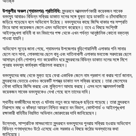
উপকূলীয় অঞ্চল (শ্যামনগর) প্রতিনিধি:
সুন্দরবনে আত্মসমর্পণকারী কয়েকজন সাবেক
বনদস্যু আবারও বিভিন্ন সক্রিয় ডাকাত দলের সঙ্গে যুক্ত হয়ে ডাকাতি ও চাঁদাবাজিতে
জড়িয়ে পড়েছেন বলে অভিযোগ উঠেছে। বনদস্যুদের কাছে জিম্মি থাকার পর সম্প্রতি
ফিরে আসা কয়েকজন জেলে এমন অভিযোগ করেছেন। তবে এ বিষয়ে সংশ্লিষ্ট
আইনশৃঙ্খলা বাহিনী বা বন বিভাগের পক্ষ থেকে এখন পর্যন্ত আনুষ্ঠানিক কোনো বক্তব্য
পাওয়া যায়নি।
অভিযোগ সূত্রে জানা গেছে, শ্যামনগর উপজেলার বুড়িগোয়ালিনী এলাকার গনি সানার
ছেলে ননে সানা, লোকমানের ছেলে বাবু এবং দাতিনাখালী এলাকার মনতেজ সরদারের ছেলে
আসাদুল (ননি গোপাল) গত কয়েকদিন ধরে সুন্দরবনের বিভিন্ন ডাকাত দলের সঙ্গে মিশে
পুনরায় বনদস্যু কার্যক্রম পরিচালনা করছেন।
বনদস্যুদের কাছ থেকে মুক্ত হয়ে ফেরা একাধিক জেলে নাম প্রকাশ না করার শর্তে জানান,
সুন্দরবনের ভেতরে এখনও কয়েকটি সশস্ত্র ডাকাত দল সক্রিয় রয়েছে। তারা জেলেদের
নৌকা থামিয়ে জিম্মি করছে এবং মুক্তিপণ আদায় করছে। এসব দলে আত্মসমর্পণকারী
কয়েকজন সাবেক বনদস্যুকেও দেখা গেছে বলে তাদের দাবি।
স্থানীয় বনজীবীদের মধ্যে এ ঘটনায় নতুন করে আতঙ্ক ছড়িয়ে পড়েছে। তারা সুন্দরবনে
নিরাপদে মাছ ও কাঁকড়া আহরণ নিশ্চিত করতে বন বিভাগ, কোস্টগার্ড ও আইনশৃঙ্খলা
রক্ষাকারী বাহিনীর নিয়মিত অভিযান জোরদারের দাবি জানিয়েছেন।
উল্লেখ্য, সাম্প্রতিক মাসগুলোতে সুন্দরবনে বনদস্যুদের পুনরায় সক্রিয় হওয়ার অভিযোগ
বিভিন্ন গণমাধ্যমেও উঠে এসেছে এবং সরকার এ বিষয়ে কঠোর অবস্থানের কথা
জানিয়েছে।