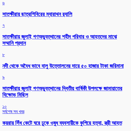
৬
সাতক্ষীরায় ছাত্রশিবিরের ম্যারাথন র‌্যালি
৭
সাতক্ষীরায় জুলাই গণঅভ্যুত্থানের শহীদ পরিবার ও আহতদের মাঝে
সম্মানি প্রদান
৮
নদী থেকে অবৈধ ভাবে বালু উত্তোলনের দায়ে ৫০ হাজার টাকা জরিমানা
৯
সাতক্ষীরায় জুলাই গণঅভ্যুত্থানের দ্বিতীয় বার্ষিকী উপলক্ষে জামায়াতের
বিক্ষোভ মিছিল
১০
সর্বশেষ সব খবর
কয়রায় সিঁধ কেটে ঘরে ঢুকে ওষুধ ব্যবসায়ীকে কুপিয়ে হত্যা, স্ত্রী আহত