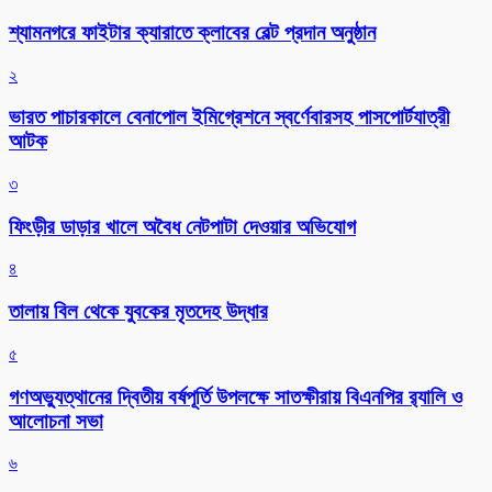
শ্যামনগরে ফাইটার ক্যারাতে ক্লাবের বেল্ট প্রদান অনুষ্ঠান
২
ভারত পাচারকালে বেনাপোল ইমিগ্রেশনে স্বর্ণেবারসহ পাসপোর্টযাত্রী
আটক
৩
ফিংড়ীর ডাড়ার খালে অবৈধ নেটপাটা দেওয়ার অভিযোগ
৪
তালায় বিল থেকে যুবকের মৃতদেহ উদ্ধার
৫
গণঅভ্যুত্থানের দ্বিতীয় বর্ষপূর্তি উপলক্ষে সাতক্ষীরায় বিএনপির র‌্যালি ও
আলোচনা সভা
৬