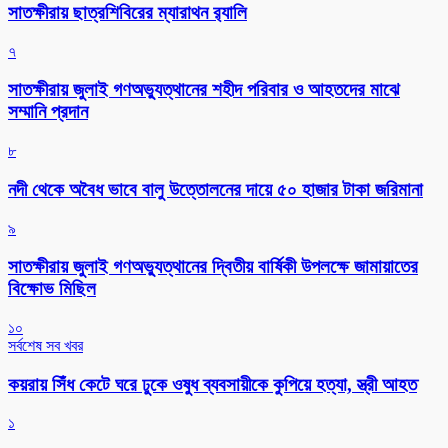
সাতক্ষীরায় ছাত্রশিবিরের ম্যারাথন র‌্যালি
৭
সাতক্ষীরায় জুলাই গণঅভ্যুত্থানের শহীদ পরিবার ও আহতদের মাঝে
সম্মানি প্রদান
৮
নদী থেকে অবৈধ ভাবে বালু উত্তোলনের দায়ে ৫০ হাজার টাকা জরিমানা
৯
সাতক্ষীরায় জুলাই গণঅভ্যুত্থানের দ্বিতীয় বার্ষিকী উপলক্ষে জামায়াতের
বিক্ষোভ মিছিল
১০
সর্বশেষ সব খবর
কয়রায় সিঁধ কেটে ঘরে ঢুকে ওষুধ ব্যবসায়ীকে কুপিয়ে হত্যা, স্ত্রী আহত
১