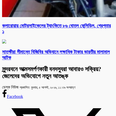
কলারোয়ায় মোটরসাইকেলের ট্যাংকিতে ৮৬ বোতল ফেন্সিডিল, গ্রেপ্তার
১
সাতক্ষীরা সীমান্তে বিজিবির অভিযানে লক্ষাধিক টাকার ভারতীয় মালামাল
আটক
সুন্দরবনে আত্মসমর্পণকারী বনদস্যুরা আবারও সক্রিয়?
জেলেদের অভিযোগে নতুন আতঙ্ক
ডেস্ক নিউজ
প্রকাশিত: বুধবার, ৫ আগস্ট, ২০২৬, ১১:৩৯ অপরাহ্ণ
Facebook