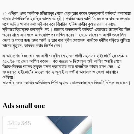
১২ এপ্রিল ওমর আলীকে মনিরামপুর থেকে গ্রেপ্তার করেন তদন্তকারি কর্মকর্তা কলারোয়া
থানার উপপরিদর্শক ইয়াছিন আলম চৌধুরী। পরদিন ওমর আলী নিজেকে ও বাবাকে হত্যার
সঙ্গে জড়িত থাকার কথা স্বীকার করে বিচারিক হাকিম রাজীব কুমার রায় এর কাছে
স্বীকারোক্তিমূলক জবানবন্দি দেয়। মামলার তদন্তকারি কর্মকর্তা এজাহারে উল্লেখিত তিন
জনের নামে আদালতে অভিযোগপত্র দাখিল করেন। ২০১৮ সালের ৭ আগষ্ট তৎকালিন
জেলা ও দায়রা জজ ওমর আলী ও তার বাবা দ্বীন মোহাম্মদ গাজীকে ফাঁসির দড়িতে ঝুলিয়ে
তাদের মৃত্যুদ- কার্যকর করার নির্দেশ দেন।
এ আদেশের বিরুদ্ধে ওমর আলী ও দ্বীন মোহাম্মদ গাজী মহামান্য হাইকোর্টে ২৪৯/১৮ ও
২৫০/১৮ নং জেল আপিল করেন। গত বছরের ৯ ডিসেম্বর ওই আপিল শুনানী শেষে
বিচারপতিদ্বয় তাদের মৃত্যুদ-াদেশ প্রত্যাহার করে যাবজ্জীবন কারাদ-াদেশ দেন। এ
সংক্রান্ত হাইকোর্টের আদেশ গত ২ জুলাই সাতক্ষীরা আদালত ও জেলা কারাগারে
পৌঁছায়।
সাতক্ষীরা জজ কোর্টের অতিরিক্ত পিপি অ্যাড. মোস্তফাজামান বিষয়টি নিশ্চিত করেছেন।
Ads small one