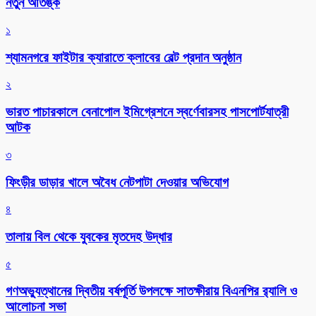
নতুন আতঙ্ক
১
শ্যামনগরে ফাইটার ক্যারাতে ক্লাবের বেল্ট প্রদান অনুষ্ঠান
২
ভারত পাচারকালে বেনাপোল ইমিগ্রেশনে স্বর্ণেবারসহ পাসপোর্টযাত্রী
আটক
৩
ফিংড়ীর ডাড়ার খালে অবৈধ নেটপাটা দেওয়ার অভিযোগ
৪
তালায় বিল থেকে যুবকের মৃতদেহ উদ্ধার
৫
গণঅভ্যুত্থানের দ্বিতীয় বর্ষপূর্তি উপলক্ষে সাতক্ষীরায় বিএনপির র‌্যালি ও
আলোচনা সভা