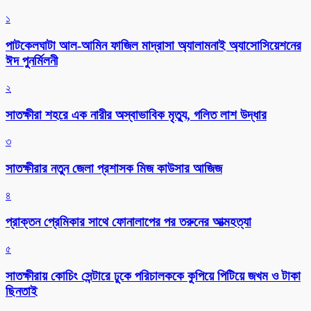
১
পাটকেলঘাটা আল-আমিন ফাজিল মাদ্রাসা অ্যালামনাই অ্যাসোসিয়েশনের
ঈদ পুনর্মিলনী
২
সাতক্ষীরা শহরে এক নারীর অস্বাভাবিক মৃত্যু, গলিত লাশ উদ্ধার
৩
সাতক্ষীরার নতুন জেলা প্রশাসক মিজ কাউসার আজিজ
৪
প্রাক্তন প্রেমিকার সাথে ফোনালাপের পর তরুনের আত্মহত্যা
৫
সাতক্ষীরায় কোচিং সেন্টারে ঢুকে পরিচালককে কুপিয়ে পিটিয়ে জখম ও টাকা
ছিনতাই