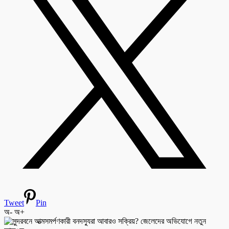
Tweet
Pin
অ-
অ+