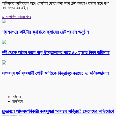
অভিযুক্ত ব্যক্তিদের সাথে মোবাইল ফোনে কথা বলার চেষ্টা করলেও তাদের সাথে কথা
বলা সম্ভব হয় নাই।
এ সম্পর্কিত আরও খবর
শ্যামনগরে ফাইটার ক্যারাতে ক্লাবের বেল্ট প্রদান অনুষ্ঠান
নদী থেকে অবৈধ ভাবে বালু উত্তোলনের দায়ে ৫০ হাজার টাকা জরিমানা
সংঘবদ্ধ ধর্ম ব্যবসায়ী গোষ্ঠী জাতিকে বিভ্রান্ত করছে: ড. মনিরুজ্জামান
সর্বশেষ
জনপ্রিয়
সুন্দরবনে আত্মসমর্পণকারী বনদস্যুরা আবারও সক্রিয়? জেলেদের অভিযোগে