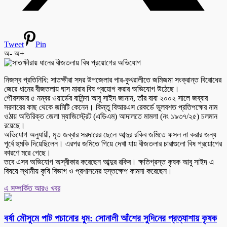
Tweet
Pin
অ-
অ+
নিজস্ব প্রতিনিধি: সাতক্ষীরা সদর উপজেলার পার-কুখরালীতে জমিজমা সংক্রান্ত বিরোধের
জেরে ধানের বীজতলায় ঘাস মারার বিষ প্রয়োগ করার অভিযোগ উঠেছে।
পৌরসভার ৫ নম্বর ওয়ার্ডের বাসিন্দা আবু সাইদ জানান, তাঁর বাবা ২০০২ সালে জব্বার
সরদারের কাছ থেকে জমিটি কেনেন। কিন্তু বিআরএস রেকর্ডে ভুলবশত প্রতিপক্ষের নাম
ওঠায় অতিরিক্ত জেলা ম্যাজিস্ট্রেট (এডিএম) আদালতে মামলা (নং ১৯৩৭/২৫) চলমান
রয়েছে।
অভিযোগ অনুযায়ী, মৃত জব্বার সরদারের ছেলে আব্দুর রকিব জমিতে ফসল না করার জন্য
পূর্বে হুমকি দিয়েছিলেন। এরপর জমিতে গিয়ে দেখা যায় বীজতলার চারাগুলো বিষ প্রয়োগের
কারণে মরে গেছে।
তবে এসব অভিযোগ অস্বীকার করেছেন আব্দুর রকিব। ক্ষতিগ্রস্ত কৃষক আবু সাইদ এ
বিষয়ে স্থানীয় কৃষি বিভাগ ও প্রশাসনের হস্তক্ষেপ কামনা করেছেন।
এ সম্পর্কিত আরও খবর
বর্ষা মৌসুমে পাট পচানোর ধুম: সোনালী আঁশের সুদিনের প্রত্যাশায় কৃষক