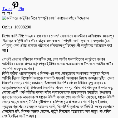
Tweet
Pin
অ-
অ+
Oplus_16908290
বিশেষ প্রতিনিধি: ‘সন্ধ্যার রঙে সাধের ভোজ’ স্লোগানে সাতক্ষীরার কালিগঞ্জের বসন্তপুর
সীমান্তে কালিন্দী নদীর তীরে যাত্রা শুরু করলো ‘গোধূলী রেখা’ ক্যাফে। শুক্রবার (১০
এপ্রিল) বেলা ৪টায় মনোরম পরিবেশে জাঁকজমকপূর্ণ উদ্বোধনী অনুষ্ঠানের আয়োজন করা
হয়।
গোধূলী রেখা’র পরিচালক সাংবাদিক মো. শের আলীর সভাপতিত্বে অনুষ্ঠানে প্রধান
অতিথির বক্তব্য রাখেন মথুরেশপুর ইউপির সাবেক চেয়ারম্যান ও উপজেলা জাতীয় পার্টির
সভাপতি মাহবুবর রহমান।
বিশিষ্ট ক্রীড়া ধারাভাষ্যকার ও শিক্ষক এম আর মোস্তাকের সঞ্চালনায় অনুষ্ঠানে বিশেষ
অতিথি ছিলেন রিপোর্টার্স ক্লাবের সভাপতি সহকারী অধ্যাপক নিয়াজ কওছার তুহিন, জেলা
বিএনপির সদস্য শেখ নুরুজ্জামান, উপজেলা বিএনপির সাবেক সিনিয়র যুগ্ম আহ্বায়ক
আক্তারুজ্জামান বাপ্পি, উপজেলা বিএনপির সাবেক সদস্য সচিব শেখ শফিকুল ইসলাম বাবু,
সোহরাওয়ার্দী পার্ক কমিটির সদস্য সচিব অ্যাডভোকেট জাফরুল্লাহ ইব্রাহিম, উপজেলা
যুবদলের সাবেক আহ্বায়ক ও সাবেক ইউপি সদস্য শেখ আলাউদ্দিন সোহেল, সাবেক ইউপি
সদস্য আব্দুস সালাম, দৈনিক দৃষ্টিপাতের কালিগঞ্জ ব্যুরো প্রধান শেখ শরিফুল ইসলাম,
প্রত্যয় গ্রুপের চেয়ারম্যান আজগর আলী, রিপোর্টার্স ক্লাবের কার্যনির্বাহী সদস্য রেদোয়ান
ফেরদৌস রনি, শিক্ষক ফারুক হোসেন, কন্টেন্ট ক্রিয়েটর আব্দুল্লাহ আল মামুন, সাংবাদিক
শেখ ইয়াছিন আলী প্রমুখ।