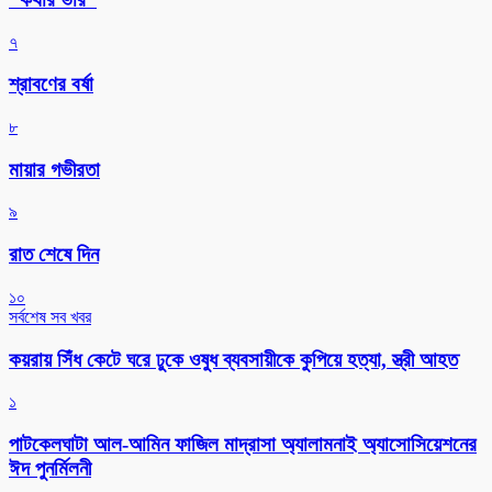
৭
শ্রাবণের বর্ষা
৮
মায়ার গভীরতা
৯
রাত শেষে দিন
১০
সর্বশেষ সব খবর
কয়রায় সিঁধ কেটে ঘরে ঢুকে ওষুধ ব্যবসায়ীকে কুপিয়ে হত্যা, স্ত্রী আহত
১
পাটকেলঘাটা আল-আমিন ফাজিল মাদ্রাসা অ্যালামনাই অ্যাসোসিয়েশনের
ঈদ পুনর্মিলনী