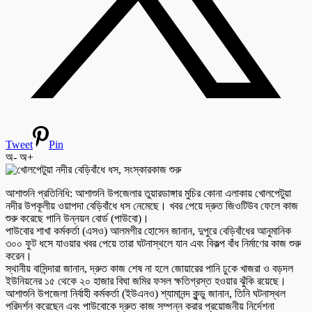
Tweet
Pin
অ-
অ+
আশাশুনি প্রতিনিধি: আশাশুনি উপজেলার তুয়ারডাঙ্গার মুচির কোনা এলাকায় খোলপেটুয়া
নদীর উপকূলীয় ওয়াপদা বেড়িবাঁধে ধস নেমেছে। খবর পেয়ে দ্রুত জিওটিউব ফেলে কাজ
শুরু করেছে পানি উন্নয়ন বোর্ড (পাউবো)।
পাউবোর শাখা কর্মকর্তা (এসও) আলমগীর হোসেন জানান, দুপুরে বেড়িবাঁধের আনুমানিক
৩০০ ফুট ধসে যাওয়ার খবর পেয়ে তারা ঘটনাস্থলে যান এবং বিকল্প বাঁধ নির্মাণের কাজ শুরু
করেন।
স্থানীয় বাসিন্দারা জানান, দ্রুত কাজ শেষ না হলে জোয়ারের পানি ঢুকে খাজরা ও বড়দল
ইউনিয়নের ১৫ থেকে ২০ হাজার বিঘা জমির ফসল ক্ষতিগ্রস্ত হওয়ার ঝুঁকি রয়েছে।
আশাশুনি উপজেলা নির্বাহী কর্মকর্তা (ইউএনও) শ্যামানন্দ কুন্ডু জানান, তিনি ঘটনাস্থল
পরিদর্শন করেছেন এবং পাউবোকে দ্রুত কাজ সম্পন্ন করার প্রয়োজনীয় নির্দেশনা