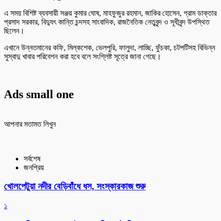
এ সময় বিশিষ্ট ব্যবসায়ী সঞ্জয় কুমার ঘোষ, মাহফুজুর রহমান, জাকির হোসেন, গ্রাম ডাক্তার
প্রসাদ সরকার, বিদ্যুৎ কান্তি চন্দসহ সাংবাদিক, রাজনৈতিক নেতৃবৃন্দ ও সূধীবৃন্দ উপস্থিত
ছিলেন।
এখানে উন্নতমানের কফি, মিল্কশেক, ভেলপুরি, ফালুদা, লাচ্ছি, ফুঁচকা, চটপটিসহ বিভিন্ন
সুস্বাদু খাবার পরিবেশন করা হবে বলে সংশ্লিষ্ট সূত্রে জানা গেছে।
Ads small one
আপনার মতামত লিখুন
সর্বশেষ
জনপ্রিয়
খোলপেটুয়া নদীর বেড়িবাঁধে ধস, সংস্কারকাজ শুরু
১