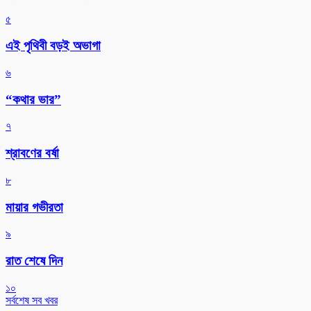
৫
এই পৃথিবী বড়ই অভাগা
৬
“কথার ভার”
৭
শ্রাবণের বর্ষা
৮
মায়ার গভীরতা
৯
রাত শেষে দিন
১০
সর্বশেষ সব খবর