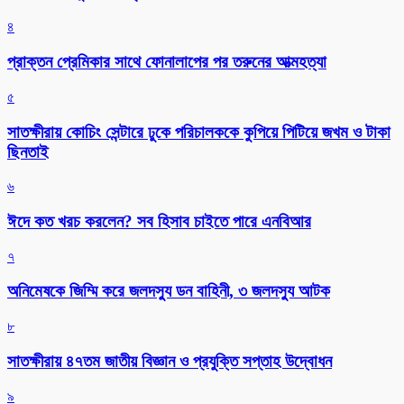
৪
প্রাক্তন প্রেমিকার সাথে ফোনালাপের পর তরুনের আত্মহত্যা
৫
সাতক্ষীরায় কোচিং সেন্টারে ঢুকে পরিচালককে কুপিয়ে পিটিয়ে জখম ও টাকা
ছিনতাই
৬
ঈদে কত খরচ করলেন? সব হিসাব চাইতে পারে এনবিআর
৭
অনিমেষকে জিম্মি করে জলদস্যু ডন বাহিনী, ৩ জলদস্যু আটক
৮
সাতক্ষীরায় ৪৭তম জাতীয় বিজ্ঞান ও প্রযুক্তি সপ্তাহ উদ্বোধন
৯