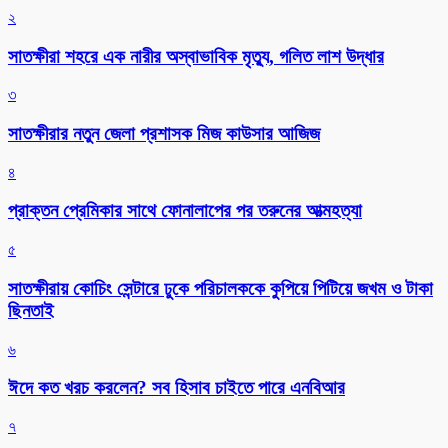
২
সাতক্ষীরা শহরে এক নারীর অস্বাভাবিক মৃত্যু, গলিত লাশ উদ্ধার
৩
সাতক্ষীরার নতুন জেলা প্রশাসক মিজ কাউসার আজিজ
৪
প্রাক্তন প্রেমিকার সাথে ফোনালাপের পর তরুনের আত্মহত্যা
৫
সাতক্ষীরায় কোচিং সেন্টারে ঢুকে পরিচালককে কুপিয়ে পিটিয়ে জখম ও টাকা
ছিনতাই
৬
ঈদে কত খরচ করলেন? সব হিসাব চাইতে পারে এনবিআর
৭