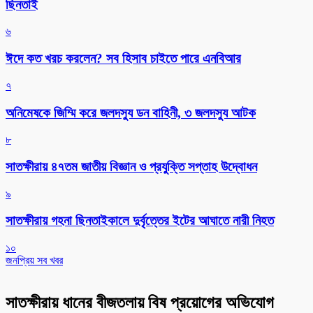
ছিনতাই
৬
ঈদে কত খরচ করলেন? সব হিসাব চাইতে পারে এনবিআর
৭
অনিমেষকে জিম্মি করে জলদস্যু ডন বাহিনী, ৩ জলদস্যু আটক
৮
সাতক্ষীরায় ৪৭তম জাতীয় বিজ্ঞান ও প্রযুক্তি সপ্তাহ উদ্বোধন
৯
সাতক্ষীরায় গহনা ছিনতাইকালে দুর্বৃত্তের ইটের আঘাতে নারী নিহত
১০
জনপ্রিয় সব খবর
সাতক্ষীরায় ধানের বীজতলায় বিষ প্রয়োগের অভিযোগ