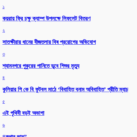
১
কয়রায় ফ্রি চক্ষু ক্যাম্প উপলক্ষে লিফলেট বিতরণ
২
সাতক্ষীরায় ধানের বীজতলায় বিষ প্রয়োগের অভিযোগ
৩
শ্যামনগরে পুকুরের পানিতে ডুবে শিশুর মৃত্যু
৪
কুলিয়ার পি কে বি ফুটবল মাঠে ‘বিবাহিত বনাম অবিবাহিত’ প্রীতি ম্যাচ
৫
এই পৃথিবী বড়ই অভাগা
৬
“কথার ভার”