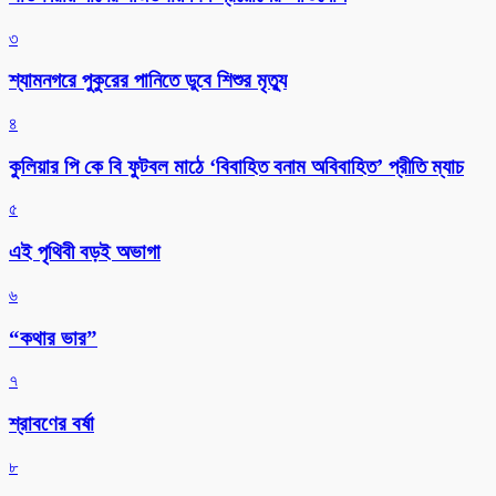
৩
শ্যামনগরে পুকুরের পানিতে ডুবে শিশুর মৃত্যু
৪
কুলিয়ার পি কে বি ফুটবল মাঠে ‘বিবাহিত বনাম অবিবাহিত’ প্রীতি ম্যাচ
৫
এই পৃথিবী বড়ই অভাগা
৬
“কথার ভার”
৭
শ্রাবণের বর্ষা
৮