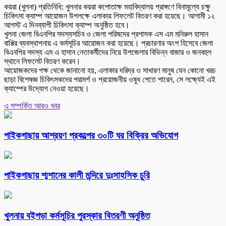
কয়রা (খুলনা) প্রতিনিধি: খুলনার কয়রা কপোতাক্ষ মহাবিদ্যালয় প্রাঙ্গণে বিনামূল্যে চক্ষু
চিকিৎসা ক্যাম্প আয়োজন উপলক্ষে এলাকায় লিফলেট বিতরণ করা হয়েছে। আগামী ১২
আগস্ট এ দিনব্যাপী চিকিৎসা ক্যাম্প অনুষ্ঠিত হবে।
খুলনা জেলা বিএনপির সদস্যসচিব ও জেলা পরিষদের প্রশাসক এস এম মনিরুল হাসান
বাপ্পির ব্যবস্থাপনায় এ কর্মসূচির আয়োজন করা হয়েছে। প্রচারণার অংশ হিসেবে জেলা
বিএনপির সদস্য এম এ হাসান নেতাকর্মীদের নিয়ে উপজেলার বিভিন্ন বাজার ও জনবহুল
স্থানে লিফলেট বিতরণ করেন।
আয়োজকদের পক্ষ থেকে জানানো হয়, এলাকার দরিদ্র ও সাধারণ মানুষ যেন কোনো খরচ
ছাড়া বিশেষজ্ঞ চিকিৎসকদের পরামর্শ ও প্রয়োজনীয় ওষুধ পেতে পারেন, সে লক্ষ্যেই এই
ক্যাম্পের উদ্যোগ নেওয়া হয়েছে।
এ সম্পর্কিত আরও খবর
পাইকগাছায় আশ্রয়ণ প্রকল্পের ৩০টি ঘর বিক্রির অভিযোগ
পাইকগাছায় শ্মশানের কালী মন্দিরে দুঃসাহসিক চুরি
খুলনায় বইপড়া কর্মসূচির পুরস্কার বিতরণী অনুষ্ঠিত