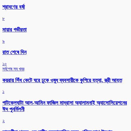
শ্রাবণের বর্ষা
৮
মায়ার গভীরতা
৯
রাত শেষে দিন
১০
সর্বশেষ সব খবর
কয়রায় সিঁধ কেটে ঘরে ঢুকে ওষুধ ব্যবসায়ীকে কুপিয়ে হত্যা, স্ত্রী আহত
১
পাটকেলঘাটা আল-আমিন ফাজিল মাদ্রাসা অ্যালামনাই অ্যাসোসিয়েশনের
ঈদ পুনর্মিলনী
২