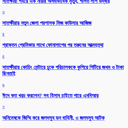
সাতক্ষীরা শহরে এক নারীর অস্বাভাবিক মৃত্যু, গলিত লাশ উদ্ধার
৩
সাতক্ষীরার নতুন জেলা প্রশাসক মিজ কাউসার আজিজ
৪
প্রাক্তন প্রেমিকার সাথে ফোনালাপের পর তরুনের আত্মহত্যা
৫
সাতক্ষীরায় কোচিং সেন্টারে ঢুকে পরিচালককে কুপিয়ে পিটিয়ে জখম ও টাকা
ছিনতাই
৬
ঈদে কত খরচ করলেন? সব হিসাব চাইতে পারে এনবিআর
৭
অনিমেষকে জিম্মি করে জলদস্যু ডন বাহিনী, ৩ জলদস্যু আটক