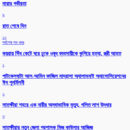
মায়ার গভীরতা
৯
রাত শেষে দিন
১০
সর্বশেষ সব খবর
কয়রায় সিঁধ কেটে ঘরে ঢুকে ওষুধ ব্যবসায়ীকে কুপিয়ে হত্যা, স্ত্রী আহত
১
পাটকেলঘাটা আল-আমিন ফাজিল মাদ্রাসা অ্যালামনাই অ্যাসোসিয়েশনের
ঈদ পুনর্মিলনী
২
সাতক্ষীরা শহরে এক নারীর অস্বাভাবিক মৃত্যু, গলিত লাশ উদ্ধার
৩
সাতক্ষীরার নতুন জেলা প্রশাসক মিজ কাউসার আজিজ