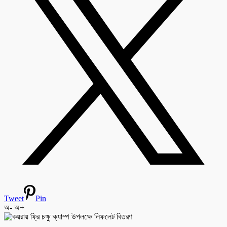
Tweet
Pin
অ-
অ+