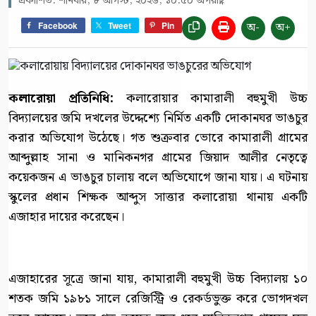
প্রকাশিত: শনিবার, ৮ আগস্ট, ২০২৬, ১০:৫০ অপরাহ্ণ
অ-
অ+
Facebook
Tweet
Pin
কলারোয়া প্রতিনিধি:
কলারোয়ার কামারালী বহুমুখী উচ্চ
বিদ্যালয়ের জমি দখলের উদ্দেশ্যে নির্মিত একটি দোকানঘর ভাঙচুর
করার অভিযোগ উঠেছে। গত শুক্রবার ভোরে কামারালী গ্রামের
আব্দুল্লাহ সানা ও মানিকনগর গ্রামের জিয়াদ আলীর নেতৃত্বে
কয়েকজন এ ভাঙচুর চালায় বলে অভিযোগে জানা যায়। এ ঘটনায়
স্কুলের প্রধান শিক্ষক আব্দুস সাত্তার কলারোয়া থানায় একটি
এজাহার দায়ের করেছেন।
এজাহারের সূত্রে জানা যায়, কামারালী বহুমুখী উচ্চ বিদ্যালয় ১০
শতক জমি ১৯৮১ সালে রেজিস্ট্রি ও রেকর্ডভুক্ত করে ভোগদখল