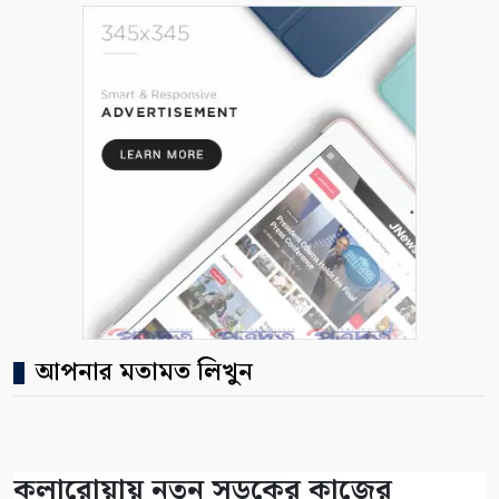
আপনার মতামত লিখুন
কলারোয়ায় নতুন সড়কের কাজের