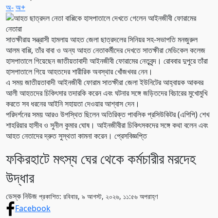
অ-
অ+
সাতক্ষীরায় সন্ত্রাসী হামলায় আহত জেলা ছাত্রদলের সিনিয়র সহ-সভাপতি মনজুরুল
আলম বাপ্পি, তাঁর বাবা ও অন্য আহত নেতাকর্মীদের দেখতে সাতক্ষীরা মেডিকেল কলেজ
হাসপাতালে গিয়েছেন জাতীয়তাবাদী আইনজীবী ফোরামের নেতৃবৃন্দ। রোববার দুপুরে তাঁরা
হাসপাতালে গিয়ে আহতদের শারীরিক অবস্থার খোঁজখবর নেন।
এ সময় জাতীয়তাবাদী আইনজীবী ফোরাম সাতক্ষীরা জেলা ইউনিটের আহ্বায়ক আকবর
আলী আহতদের চিকিৎসার তদারকি করেন এবং ঘটনার সঙ্গে জড়িতদের বিচারের মুখোমুখি
করতে সব ধরনের আইনি সহায়তা দেওয়ার আশ্বাস দেন।
পরিদর্শনের সময় আরও উপস্থিত ছিলেন অতিরিক্ত পাবলিক প্রসিউকিটর (এপিপি) শেখ
শাহরিয়ার হাসীব ও সুনীল কুমার ঘোষ। আইনজীবীরা চিকিৎসকদের সঙ্গে কথা বলেন এবং
আহত নেতাদের দ্রুত সুস্থতা কামনা করেন। প্রেসবিজ্ঞপ্তি
ফকিরহাটে মৎস্য ঘের থেকে কর্মচারীর মরদেহ
উদ্ধার
ডেস্ক নিউজ
প্রকাশিত: রবিবার, ৯ আগস্ট, ২০২৬, ১১:৫৬ অপরাহ্ণ
Facebook