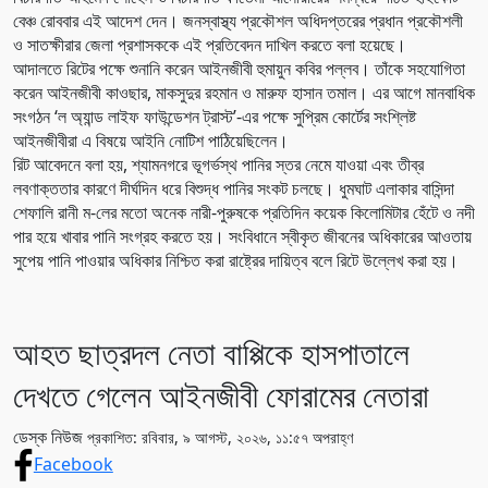
বেঞ্চ রোববার এই আদেশ দেন। জনস্বাস্থ্য প্রকৌশল অধিদপ্তরের প্রধান প্রকৌশলী
ও সাতক্ষীরার জেলা প্রশাসককে এই প্রতিবেদন দাখিল করতে বলা হয়েছে।
আদালতে রিটের পক্ষে শুনানি করেন আইনজীবী হুমায়ুন কবির পল্লব। তাঁকে সহযোগিতা
করেন আইনজীবী কাওছার, মাকসুদুর রহমান ও মারুফ হাসান তমাল। এর আগে মানবাধিক
সংগঠন ‘ল অ্যান্ড লাইফ ফাউন্ডেশন ট্রাস্ট’-এর পক্ষে সুপ্রিম কোর্টের সংশ্লিষ্ট
আইনজীবীরা এ বিষয়ে আইনি নোটিশ পাঠিয়েছিলেন।
রিট আবেদনে বলা হয়, শ্যামনগরে ভূগর্ভস্থ পানির স্তর নেমে যাওয়া এবং তীব্র
লবণাক্ততার কারণে দীর্ঘদিন ধরে বিশুদ্ধ পানির সংকট চলছে। ধুমঘাট এলাকার বাসিন্দা
শেফালি রানী ম-লের মতো অনেক নারী-পুরুষকে প্রতিদিন কয়েক কিলোমিটার হেঁটে ও নদী
পার হয়ে খাবার পানি সংগ্রহ করতে হয়। সংবিধানে স্বীকৃত জীবনের অধিকারের আওতায়
সুপেয় পানি পাওয়ার অধিকার নিশ্চিত করা রাষ্ট্রের দায়িত্ব বলে রিটে উল্লেখ করা হয়।
আহত ছাত্রদল নেতা বাপ্পিকে হাসপাতালে
দেখতে গেলেন আইনজীবী ফোরামের নেতারা
ডেস্ক নিউজ
প্রকাশিত: রবিবার, ৯ আগস্ট, ২০২৬, ১১:৫৭ অপরাহ্ণ
Facebook