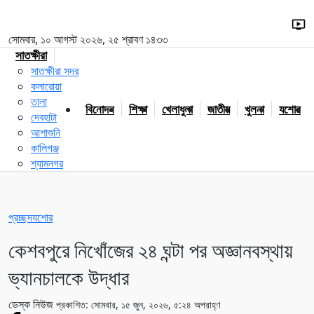
সোমবার, ১০ আগস্ট ২০২৬, ২৫ শ্রাবণ ১৪৩৩
সাতক্ষীরা
সাতক্ষীরা সদর
কলারোয়া
তালা
বিনোদন
শিক্ষা
খেলাধুলা
জাতীয়
খুলনা
যশোর
দেবহাটা
আশাশুনি
কালিগঞ্জ
শ্যামনগর
প্রচ্ছদ
যশোর
কেশবপুরে নিখোঁজের ২৪ ঘন্টা পর অজ্ঞানবস্থায়
ভ্যানচালকে উদ্ধার
ডেস্ক নিউজ
প্রকাশিত: সোমবার, ১৫ জুন, ২০২৬, ৫:২৪ অপরাহ্ণ