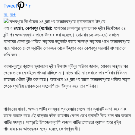
Tweet
Pin
অ-
অ+
এম এ রহমান, কেশবপুর (যশোর):
যশোরের কেশবপুর ভ্যানচালক দ্বীন নিখোঁজের ২৪
ঘন্টা পর অজ্ঞানবস্থায় তাকে উদ্ধার করা হয়েছে। সোমবার ১৫-০৬-২৬) সকালে
যশোরের কেশবপুর-পাজিয়া সড়কের নতুনহাট বাজার সংলগ্ন সড়কের পাশে অজ্ঞানবস্থায়
পড়ে থাকতে দেখে স্থানীয় লোকজন তাকে উদ্ধার করে কেশবপুর সরকারি হাসপাতালে
ভর্তি করে।
বায়সা-নুরপুর গ্রামের ভ্যানচাল দ্বীন ইসলাম দ্বীনুর পরিবার জানান, রোববার সন্ধ্যার পর
থেকে তাকে মোবাইলে পাওয়া যাচ্ছিল না। রাতে বাড়ি না ফেরাতে তার পরিবার বিভিন্ন
জায়গায় খোঁজা খুঁজি শুরু করে। অবশেষে ২৪ ঘন্টা পর তাকে অজ্ঞানবস্থায় পাজিয়া সড়ক
থেকে স্থানীয় লোকজনের সহযোগিতায় উদ্ধার করে তার পরিবার।
পরিবারের ধারণা, অজ্ঞান পার্টির সদস্যরা প্যাসেঞ্জার সেজে তার ভ্যানটি ভাড়া করে এবং
তাকে অজ্ঞান করে ওই রাস্তার ফাঁকা জায়গায় ফেলে রেখে ভ্যানটি নিয়ে চলে যায় অজ্ঞান
পার্টির সদস্য। সম্প্রতি উপজেলাব্যাপি অজ্ঞান পার্টির তৎপরতা ব্যাপক হারে বৃদ্ধি
পাওয়ায় চরম আতঙ্কের মধ্যে রয়েছে কেশবপুরবাসী।