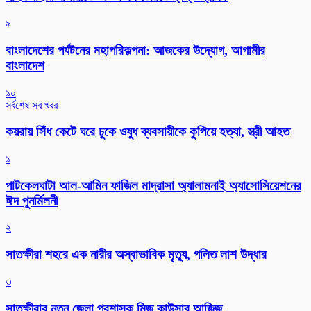
৯
বাংলাদেশের পর্যটনের মহাপরিকল্পনা: আজকের উদ্যোগ, আগামীর
বাংলাদেশ
১০
সর্বশেষ সব খবর
কয়রায় সিঁধ কেটে ঘরে ঢুকে ওষুধ ব্যবসায়ীকে কুপিয়ে হত্যা, স্ত্রী আহত
১
পাটকেলঘাটা আল-আমিন ফাজিল মাদ্রাসা অ্যালামনাই অ্যাসোসিয়েশনের
ঈদ পুনর্মিলনী
২
সাতক্ষীরা শহরে এক নারীর অস্বাভাবিক মৃত্যু, গলিত লাশ উদ্ধার
৩
সাতক্ষীরার নতুন জেলা প্রশাসক মিজ কাউসার আজিজ