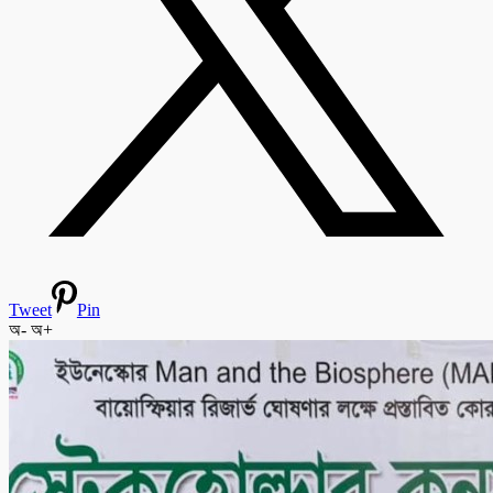
Tweet
Pin
অ-
অ+