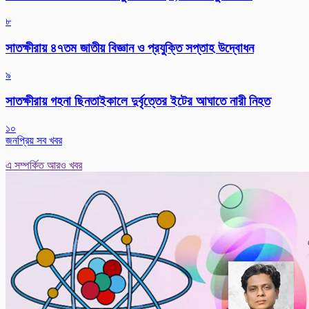
৮
সাতক্ষীরায় ৪৭তম জাতীয় বিজ্ঞান ও প্রযুক্তি সপ্তাহ উদ্বোধন
৯
সাতক্ষীরায় গহনা ছিনতাইকালে দুর্বৃত্তের ইটের আঘাতে নারী নিহত
১০
জনপ্রিয় সব খবর
এ সম্পর্কিত আরও খবর