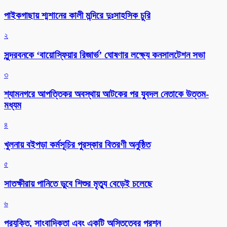
পাইকগাছায় শ্মশানের কালী মন্দিরে দুঃসাহসিক চুরি
২
সুন্দরবনকে ‘বায়োস্ফিয়ার রিজার্ভ’ ঘোষণার লক্ষ্যে কনসালটেশন সভা
৩
শ্যামনগরে আপত্তিকর অবস্থায় আটকের পর যুবদল নেতাকে উত্তম-
মধ্যম
৪
খুলনায় বইপড়া কর্মসূচির পুরস্কার বিতরণী অনুষ্ঠিত
৫
সাতক্ষীরায় পানিতে ডুবে শিশুর মৃত্যু বেড়েই চলেছে
৬
প্রযুক্তি, সাংবাদিকতা এবং একটি অস্তিত্বের প্রশ্ন