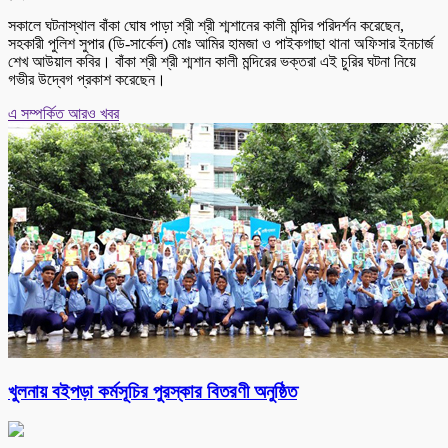
সকালে ঘটনাস্থাল বাঁকা ঘোষ পাড়া শ্রী শ্রী শ্মশানের কালী মন্দির পরিদর্শন করেছেন,
সহকারী পুলিশ সুপার (ডি-সার্কেল) মোঃ আমির হামজা ও পাইকগাছা থানা অফিসার ইনচার্জ
শেখ আউয়াল কবির। বাঁকা শ্রী শ্রী শ্মশান কালী মন্দিরের ভক্তরা এই চুরির ঘটনা নিয়ে
গভীর উদ্বেগ প্রকাশ করেছেন।
এ সম্পর্কিত আরও খবর
খুলনায় বইপড়া কর্মসূচির পুরস্কার বিতরণী অনুষ্ঠিত