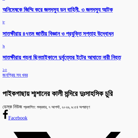
অনিমেষকে জিম্মি করে জলদস্যু ডন বাহিনী, ৩ জলদস্যু আটক
৮
সাতক্ষীরায় ৪৭তম জাতীয় বিজ্ঞান ও প্রযুক্তি সপ্তাহ উদ্বোধন
৯
সাতক্ষীরায় গহনা ছিনতাইকালে দুর্বৃত্তের ইটের আঘাতে নারী নিহত
১০
জনপ্রিয় সব খবর
পাইকগাছায় শ্মশানের কালী মন্দিরে দুঃসাহসিক চুরি
ডেস্ক নিউজ
প্রকাশিত: শুক্রবার, ৭ আগস্ট, ২০২৬, ৬:৫৪ অপরাহ্ণ
Facebook