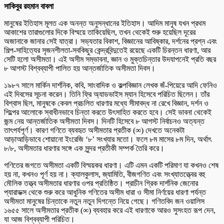
সাকিবুর রহমান বাবলা
মানুষের ইতিহাস মূলত এক অনন্ত অনুসন্ধানের ইতিহাস। আদিম মানুষ যখন প্রথম
আকাশের তারাগুলোর দিকে বিস্ময়ে তাকিয়েছিল, তখন থেকেই শুরু হয়েছিল দূরের
অজানাকে জানার সেই যাত্রা। সভ্যতার বিকাশ, বিজ্ঞানের আবিষ্কার, দর্শনের প্রশ্ন এবং
শিল্প-সাহিত্যের সৃজনশীলতা-সবকিছুর কেন্দ্রবিন্দুতেই রয়েছে একটি চিরন্তন ধারণা, আর
সেটি হলো অসীমতা। এই অসীম সম্ভাবনা, জ্ঞান ও মুক্তচিন্তার উদযাপনেই প্রতি বছর
৮ আগস্ট বিশ্বব্যাপী পালিত হয় আন্তর্জাতিক অসীমতা দিবস।
১৯৮৭ সালে মার্কিন দার্শনিক, কবি, সাংবাদিক ও কল্পবিজ্ঞান লেখক জঁ-পিয়েরে আদি ফেনিও
এই দিবসের সূচনা করেন। তিনি ফ্রি অ্যাডভাইস ম্যান হিসেবে পরিচিত ছিলেন। তাঁর
বিশ্বাস ছিল, মানুষকে কেবল প্রচলিত ধারণার মধ্যে সীমাবদ্ধ না রেখে বিজ্ঞান, দর্শন ও
শিল্পের আলোকে স্বাধীনভাবে চিন্তা করতে উৎসাহিত করতে হবে। সেই ভাবনা থেকেই
জন্ম নেয় আন্তর্জাতিক অসীমতা দিবস। দিনটি হিসেবে ৮ আগস্ট নির্বাচনও অত্যন্ত
তাৎপর্যপূর্ণ। কারণ গণিতে ব্যবহৃত অসীমতার প্রতীক (∞) দেখতে অনেকটা
আড়াআড়িভাবে শোয়ানো ইংরেজি ‘৮’ সংখ্যার মতো। ফলে ৮ম মাসের ৮ম দিন, অর্থাৎ
৮/৮, অসীমতার ধারণার সঙ্গে এক সুন্দর প্রতীকী সম্পর্ক তৈরি করে।
গণিতের জগতে অসীমতা একটি বিস্ময়কর ধারণা। এটি এমন একটি পরিমাণ যা কখনও শেষ
হয় না, কখনও পূর্ণ হয় না। ক্যালকুলাস, জ্যামিতি, বীজগণিত এবং সংখ্যাতত্ত্বের বহু
মৌলিক তত্ত্ব অসীমতার ধারণার ওপর প্রতিষ্ঠিত। প্রাচীন গ্রিক দার্শনিক জেনোর
প্যারাডক্স থেকে শুরু করে আধুনিক গণিতের অসীম ধারা ও সীমা নির্ণয়ের ধারণা পর্যন্ত
অসীমতা মানুষের চিন্তাকে নতুন নতুন দিগন্তে নিয়ে গেছে। গণিতবিদ জন ওয়ালিস
১৬৫৫ সালে অসীমতার প্রতীক (∞) ব্যবহার করে এই ধারণাকে আরও সুসংহত রূপ দেন,
যা আজ বিশ্বব্যাপী পরিচিত।