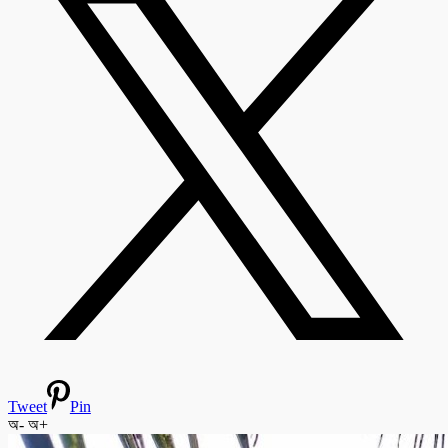
Tweet
Pin
অ-
অ+