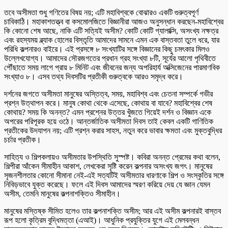
তবে অসীমতা শুধু গণিতের বিষয় নয়; এটি মহাবিশ্বকে বোঝারও একটি গুরুত্বপূর্ণ
চাবিকাঠি। মহাকাশতত্ত্ব বা কসমোলজিতে বিজ্ঞানীরা আজও অনুসন্ধান করছেন-মহাবিশ্বের
কি কোনো শেষ আছে, নাকি এটি সত্যিই অসীম? কোটি কোটি গ্যালাক্সি, অসংখ্য নক্ষত্র
এবং রহস্যময় ব্ল্যাক হোলের বিস্তৃতি আমাদের সামনে এমন এক বাস্তবতা তুলে ধরে, যার
পরিধি কল্পনারও বাইরে। এই প্রসঙ্গে ৮ সংখ্যাটির সঙ্গে বিজ্ঞানের কিছু চমৎকার মিলও
উল্লেখযোগ্য। আমাদের সৌরজগতের প্রধান গ্রহ সংখ্যা ৮টি, সূর্যের আলো পৃথিবীতে
পৌঁছাতে সময় লাগে প্রায় ৮ মিনিট এবং জীবনের জন্য অপরিহার্য অক্সিজেনের পারমাণবিক
সংখ্যাও ৮। এসব তথ্য দিবসটির প্রতীকী গুরুত্বকে আরও সমৃদ্ধ করে।
দর্শনের জগতে অসীমতা মানুষের অস্তিত্ব, সময়, মহাবিশ্ব এবং চেতনা সম্পর্কে গভীর
প্রশ্ন উত্থাপন করে। মানুষ কোথা থেকে এসেছে, কোথায় বা যাবে? মহাবিশ্বের শেষ
কোথায়? সময় কি অনন্ত? এমন প্রশ্নের উত্তর খুঁজতে গিয়েই দর্শন ও বিজ্ঞান একে
অপরের পরিপূরক হয়ে ওঠে। আন্তর্জাতিক অসীমতা দিবস তাই কেবল একটি গাণিতিক
প্রতীকের উদযাপন নয়; এটি প্রশ্ন করার সাহস, নতুন করে ভাবার ক্ষমতা এবং মুক্তবুদ্ধির
চর্চার প্রতীক।
সাহিত্য ও শিল্পকলায়ও অসীমতার উপস্থিতি সুস্পষ্ট। কবিরা অনন্ত প্রেমের কথা বলেন,
শিল্পীরা আঁকেন সীমাহীন আকাশ, লেখকেরা সৃষ্টি করেন কল্পনার অসংখ্য জগৎ। মানুষের
সৃজনশীলতার কোনো সীমানা নেই-এই সত্যটিই অসীমতার ধারণাকে শিল্প ও সংস্কৃতির সঙ্গে
নিবিড়ভাবে যুক্ত করেছে। ফলে এই দিবস আমাদের স্মরণ করিয়ে দেয় যে জ্ঞান যেমন
অসীম, তেমনি মানুষের কল্পনাশক্তিও সীমাহীন।
মানুষের মস্তিষ্ক সীমিত হলেও তার কল্পনাশক্তি অসীম; আর এই অসীম কল্পনারই বাস্তব
রূপ হলো কৃত্রিম বুদ্ধিমত্তা (এআই)। আধুনিক প্রযুক্তির যুগে এই মেলবন্ধন