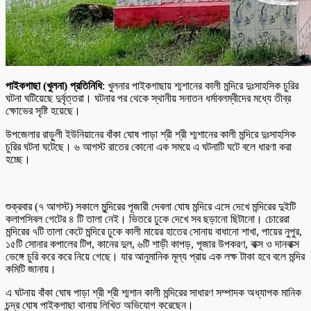
পাইকগাছা (খুলনা) প্রতিনিধি
: খুলনার পাইকগাছায় শ্মশানের কালী মন্দিরে দুঃসাহসিক চুরির
ঘটনা ঘটিয়েছে দুর্বৃত্তরা। ঘটনার পর থেকে স্থানীয় সনাতন ধর্মাবলম্বীদের মধ্যে তীব্র
ক্ষোভের সৃষ্টি হয়েছে।
উপজেলার রাড়ুলী ইউনিয়ানের বাঁকা ঘোষ পাড়া শ্রী শ্রী শ্মশানের কালী মন্দিরে দুঃসাহসিক
চুরির ঘটনা ঘটেছে। ৬ আগস্ট রাতের কোনো এক সময়ে এ ঘটনাটি ঘটে বলে ধারণা করা
হচ্ছে।
শুক্রবার (৭ আগস্ট) সকালে মুন্দিরের পূজারী দেবলা ঘোষ মন্দিরে এসে দেখে মন্দিরের দুইটি
কলাপসিবল গেটের ৪ টি তালা নেই। ভিতরে ঢুকে দেখে সব ছড়ানো ছিটানো। চোরেরা
মন্দিরের ৭টি তালা কেটে মন্দিরে ঢুকে কালী মায়ের হাতের সোনায় বাধানো শাখা, পায়ের নুপুর,
১৫টি সোনার কপালের টিপ, কানের দুল, ৬টি শাড়ী কাপড়, পূজার উপকরণ, বাক্স ও দানবাক্স
ভেঙ্গে চুরি করে করে নিয়ে গেছে। যার আনুমানিক মূল্য প্রায় এক লক্ষ টাকা হবে বলে মন্দির
কমিটি জানায়।
এ ঘটনায় বাঁকা ঘোষ পাড়া শ্রী শ্রী শ্মশান কালী মন্দিরের সাধারণ সম্পাদক অধ্যাপক মানিক
চন্দ্র ঘোষ পাইকগাছা থানায় লিখিত অভিযোগ করেছেন।