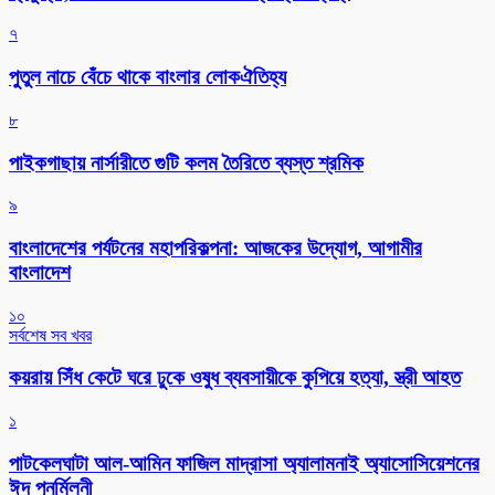
৭
পুতুল নাচে বেঁচে থাকে বাংলার লোকঐতিহ্য
৮
পাইকগাছায় নার্সারীতে গুটি কলম তৈরিতে ব্যস্ত শ্রমিক
৯
বাংলাদেশের পর্যটনের মহাপরিকল্পনা: আজকের উদ্যোগ, আগামীর
বাংলাদেশ
১০
সর্বশেষ সব খবর
কয়রায় সিঁধ কেটে ঘরে ঢুকে ওষুধ ব্যবসায়ীকে কুপিয়ে হত্যা, স্ত্রী আহত
১
পাটকেলঘাটা আল-আমিন ফাজিল মাদ্রাসা অ্যালামনাই অ্যাসোসিয়েশনের
ঈদ পুনর্মিলনী