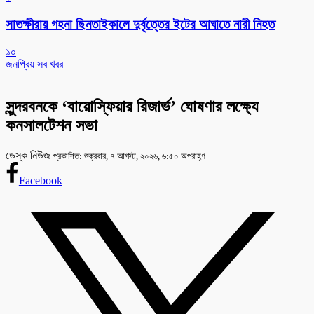
সাতক্ষীরায় গহনা ছিনতাইকালে দুর্বৃত্তের ইটের আঘাতে নারী নিহত
১০
জনপ্রিয় সব খবর
সুন্দরবনকে ‘বায়োস্ফিয়ার রিজার্ভ’ ঘোষণার লক্ষ্যে
কনসালটেশন সভা
ডেস্ক নিউজ
প্রকাশিত: শুক্রবার, ৭ আগস্ট, ২০২৬, ৬:৫০ অপরাহ্ণ
Facebook