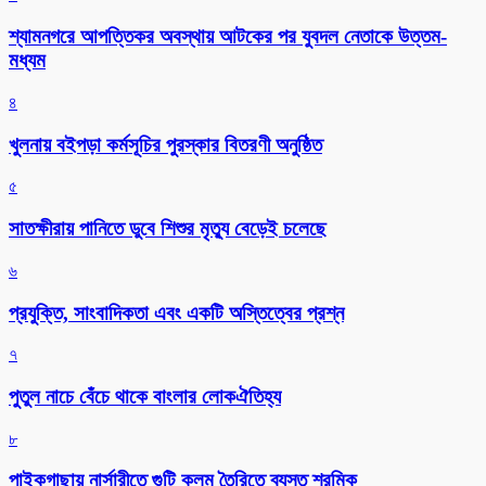
শ্যামনগরে আপত্তিকর অবস্থায় আটকের পর যুবদল নেতাকে উত্তম-
মধ্যম
৪
খুলনায় বইপড়া কর্মসূচির পুরস্কার বিতরণী অনুষ্ঠিত
৫
সাতক্ষীরায় পানিতে ডুবে শিশুর মৃত্যু বেড়েই চলেছে
৬
প্রযুক্তি, সাংবাদিকতা এবং একটি অস্তিত্বের প্রশ্ন
৭
পুতুল নাচে বেঁচে থাকে বাংলার লোকঐতিহ্য
৮
পাইকগাছায় নার্সারীতে গুটি কলম তৈরিতে ব্যস্ত শ্রমিক