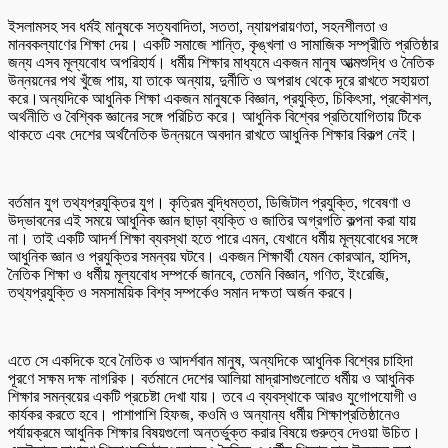
ইসলামসহ সব ধর্মই মানুষকে সত্যবাদিতা, সততা, ন্যায়পরায়ণতা, সহনশীলতা ও
মানবকল্যাণের শিক্ষা দেয়। একটি সমাজে শান্তি, কৃঙ্খলা ও সামাজিক সম্প্রীতি প্রতিষ্ঠার
জন্য এসব মূল্যবোধ অপরিহার্য। ধর্মীয় শিক্ষার মাধ্যমে একজন মানুষ আত্মশুদ্ধি ও নৈতিক
উন্নয়নের পথ খুঁজে পায়, যা তাকে অন্যায়, দুর্নীতি ও অপরাধ থেকে দূরে রাখতে সহায়তা
করে।অন্যদিকে আধুনিক শিক্ষা একজন মানুষকে বিজ্ঞান, প্রযুক্তি, চিকিৎসা, প্রকৌশল,
অর্থনীতি ও বৈশ্বিক জ্ঞানের সঙ্গে পরিচিত করে। আধুনিক বিশ্বের প্রতিযোগিতায় টিকে
থাকতে এবং দেশের অর্থনৈতিক উন্নয়নে অবদান রাখতে আধুনিক শিক্ষার বিকল্প নেই।
বর্তমান যুগ তথ্যপ্রযুক্তির যুগ। কৃত্রিম বুদ্ধিমত্তা, ডিজিটাল প্রযুক্তি, গবেষণা ও
উদ্ভাবনের এই সময়ে আধুনিক জ্ঞান ছাড়া ব্যক্তি ও জাতির অগ্রগতি কল্পনা করা যায়
না। তাই একটি আদর্শ শিক্ষা ব্যবস্থা হতে পারে এমন, যেখানে ধর্মীয় মূল্যবোধের সঙ্গে
আধুনিক জ্ঞান ও প্রযুক্তির সমন্বয় ঘটবে। একজন শিক্ষার্থী যেমন কোরআন, হাদিস,
নৈতিক শিক্ষা ও ধর্মীয় মূল্যবোধ সম্পর্কে জানবে, তেমনি বিজ্ঞান, গণিত, ইংরেজি,
তথ্যপ্রযুক্তি ও সমসাময়িক বিশ্ব সম্পর্কেও সমান দক্ষতা অর্জন করবে।
এতে সে একদিকে হবে নৈতিক ও আদর্শবান মানুষ, অন্যদিকে আধুনিক বিশ্বের চাহিদা
পূরণে সক্ষম দক্ষ নাগরিক। বর্তমানে দেশের আলিয়া মাদ্রাসাগুলোতে ধর্মীয় ও আধুনিক
শিক্ষার সমন্বয়ের একটি প্রচেষ্টা দেখা যায়। তবে এ ব্যবস্থাকে আরও যুগোপযোগী ও
কার্যকর করতে হবে। পাশাপাশি হিফজ, কওমি ও অন্যান্য ধর্মীয় শিক্ষাপ্রতিষ্ঠানেও
পর্যায়ক্রমে আধুনিক শিক্ষার বিষয়গুলো অন্তর্ভুক্ত করার বিষয়ে গুরুত্ব দেওয়া উচিত।