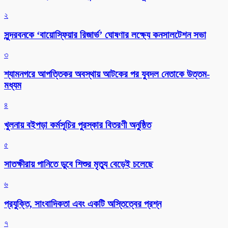
২
সুন্দরবনকে ‘বায়োস্ফিয়ার রিজার্ভ’ ঘোষণার লক্ষ্যে কনসালটেশন সভা
৩
শ্যামনগরে আপত্তিকর অবস্থায় আটকের পর যুবদল নেতাকে উত্তম-
মধ্যম
৪
খুলনায় বইপড়া কর্মসূচির পুরস্কার বিতরণী অনুষ্ঠিত
৫
সাতক্ষীরায় পানিতে ডুবে শিশুর মৃত্যু বেড়েই চলেছে
৬
প্রযুক্তি, সাংবাদিকতা এবং একটি অস্তিত্বের প্রশ্ন
৭