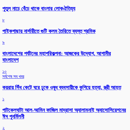
পুতুল নাচে বেঁচে থাকে বাংলার লোকঐতিহ্য
৮
পাইকগাছায় নার্সারীতে গুটি কলম তৈরিতে ব্যস্ত শ্রমিক
৯
বাংলাদেশের পর্যটনের মহাপরিকল্পনা: আজকের উদ্যোগ, আগামীর
বাংলাদেশ
১০
সর্বশেষ সব খবর
কয়রায় সিঁধ কেটে ঘরে ঢুকে ওষুধ ব্যবসায়ীকে কুপিয়ে হত্যা, স্ত্রী আহত
১
পাটকেলঘাটা আল-আমিন ফাজিল মাদ্রাসা অ্যালামনাই অ্যাসোসিয়েশনের
ঈদ পুনর্মিলনী
২