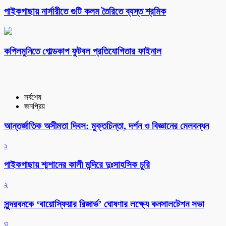
পাইকগাছায় নার্সারীতে গুটি কলম তৈরিতে ব্যস্ত শ্রমিক
কপিলমুনিতে গোল্ডকাপ ফুটবল প্রতিযোগিতার ফাইনাল
সর্বশেষ
জনপ্রিয়
আন্তর্জাতিক অসীমতা দিবস: মুক্তচিন্তা, দর্শন ও বিজ্ঞানের মেলবন্ধন
১
পাইকগাছায় শ্মশানের কালী মন্দিরে দুঃসাহসিক চুরি
২
সুন্দরবনকে ‘বায়োস্ফিয়ার রিজার্ভ’ ঘোষণার লক্ষ্যে কনসালটেশন সভা
৩