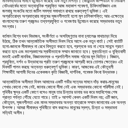
মানবসভ্যতার সামনে উন্মোচন করেছে এক নতুন দিগন্ত। কোয়ান্টাম কম্পিউটিং ও নিউরাল
নেটওয়ার্কের মতো অত্যাধুনিক প্রযুক্তি আজ মহাকাশ গবেষণা, চিকিৎসাবিজ্ঞান এবং
জলবায়ু সংকটের মতো জটিল সমস্যা সমাধানে রাখছে গুরুত্বপূর্ণ ভূমিকা। এই
অপ্রতিরোধ্য অগ্রযাত্রায় মানুষের সৃজনশীলতাই হলো মূল চালিকাশক্তি; আর এক্ষেত্রে
বাংলাদেশের তরুণ প্রজন্মও তথ্যপ্রযুক্তি ও গবেষণায় উন্মোচন করেছে সম্ভাবনার নতুন
সব দ্বার।
বর্তমান বিশ্বে যখন বিভাজন, সংকীর্ণতা ও অসহিষ্ণুতার নানা চ্যালেঞ্জ মাথাচাড়া দিয়ে
উঠছে, ঠিক তখন আন্তর্জাতিক অসীমতা দিবস নিয়ে আসে এক নতুন বার্তা। সেই বার্তাটি
হলো-জ্ঞানকে সীমাবদ্ধ না রেখে বিস্তৃত করতে হবে, প্রশ্নকে ভয় না পেয়ে সানন্দে গ্রহণ
করতে হবে এবং মতপ্রকাশের স্বাধীনতাকে সম্মান জানাতে হবে। মুক্তচিন্তা ও যুক্তিবাদী
মননই একটি মানবিক, বিজ্ঞানমনস্ক ও প্রগতিশীল সমাজ গঠনের মূল ভিত্তি। বিজ্ঞান,
প্রযুক্তি, দর্শন ও উদ্ভাবনের প্রতি তরুণ প্রজন্মকে আগ্রহী করে তোলার ক্ষেত্রেও এই
দিবসটি পালন করছে অত্যন্ত গুরুত্বপূর্ণ ভূমিকা। কারণ, আজকের এই কৌতূহলী
শিক্ষার্থীই আগামী দিনের একেকজন কৃতি বিজ্ঞানী, দার্শনিক, গবেষক কিংবা উদ্ভাবক।
আন্তর্জাতিক অসীমতা দিবস আমাদের একটি গভীর সত্যের সামনে দাঁড় করায়-মানুষের
শেখার কোনো শেষ নেই, জানার কোনো সীমা নেই এবং সম্ভাবনার কোনো পরিসীমা নেই।
পৃথিবীর ক্ষুদ্র একটি কোণে বসেও মানুষ তার চিন্তার ডানায় ভর করে মহাবিশ্বের শেষ
প্রান্ত পর্যন্ত পৌঁছে যেতে পারে। তাই ৮ আগস্ট কেবল একটি দিবস নয়; এটি জ্ঞান,
কৌতূহল, সৃজনশীলতা এবং মানব সম্ভাবনার অনন্ত যাত্রাকে সম্মান জানানোর এক অনন্য
উপলক্ষ। আমরা সীমাবদ্ধ পৃথিবীতে বাস করলেও মানুষের স্বপ্ন, চিন্তা ও সম্ভাবনা
সত্যিই অসীম।