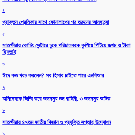
৪
প্রাক্তন প্রেমিকার সাথে ফোনালাপের পর তরুনের আত্মহত্যা
৫
সাতক্ষীরায় কোচিং সেন্টারে ঢুকে পরিচালককে কুপিয়ে পিটিয়ে জখম ও টাকা
ছিনতাই
৬
ঈদে কত খরচ করলেন? সব হিসাব চাইতে পারে এনবিআর
৭
অনিমেষকে জিম্মি করে জলদস্যু ডন বাহিনী, ৩ জলদস্যু আটক
৮
সাতক্ষীরায় ৪৭তম জাতীয় বিজ্ঞান ও প্রযুক্তি সপ্তাহ উদ্বোধন
৯