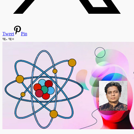
Tweet
Pin
অ-
অ+