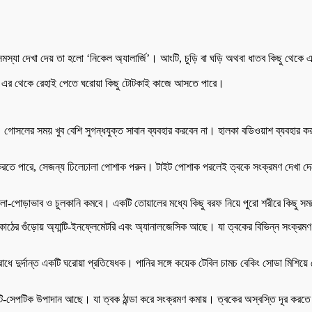
যা দেখা দেয় তা হলো ‘নিকেল অ্যালার্জি’। আংটি, চুড়ি বা ঘড়ি অথবা ধাতব কিছু থেকে এ
াড়ে। এর থেকে রেহাই পেতে ঘরোয়া কিছু টোটকাই কাজে আসতে পারে।
োসলের সময় খুব বেশি সুগন্ধযুক্ত সাবান ব্যবহার করবেন না। হালকা বডিওয়াশ ব্যবহার ক
রতে পারে, সেজন্য ঢিলেঢালা পোশাক পরুন। টাইট পোশাক পরলেই ত্বকে সংক্রমণ দেখা দেবে
লা-পোড়াভাব ও চুলকানি কমবে। একটি তোয়ালের মধ্যে কিছু বরফ নিয়ে পুরো শরীরে কিছু সম
ন কাঠের গুঁড়োয় অ্যান্টি-ইনফ্লেমেটরি এবং অ্যানালজেসিক আছে। যা ত্বকের বিভিন্ন সংক্রমণ
ণ রোধে দুর্দান্ত একটি ঘরোয়া প্রতিষেধক। পানির সঙ্গে কয়েক টেবিল চামচ বেকিং সোডা মিশ
ান্টি-সেপটিক উপাদান আছে। যা ত্বক ঠান্ডা করে সংক্রমণ কমায়। ত্বকের অস্বস্তি দূর করত