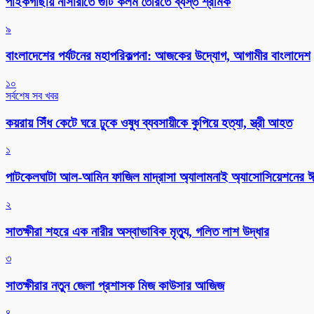
পাইকগাছায় নার্সারীতে গুটি কলম তৈরিতে ব্যস্ত শ্রমিক
৯
বাংলাদেশের পর্যটনের মহাপরিকল্পনা: আজকের উদ্যোগ, আগামীর বাংলাদেশ
১০
সর্বশেষ সব খবর
কয়রায় সিঁধ কেটে ঘরে ঢুকে ওষুধ ব্যবসায়ীকে কুপিয়ে হত্যা, স্ত্রী আহত
১
পাটকেলঘাটা আল-আমিন ফাজিল মাদ্রাসা অ্যালামনাই অ্যাসোসিয়েশনের ঈদ 
২
সাতক্ষীরা শহরে এক নারীর অস্বাভাবিক মৃত্যু, গলিত লাশ উদ্ধার
৩
সাতক্ষীরার নতুন জেলা প্রশাসক মিজ কাউসার আজিজ
৪