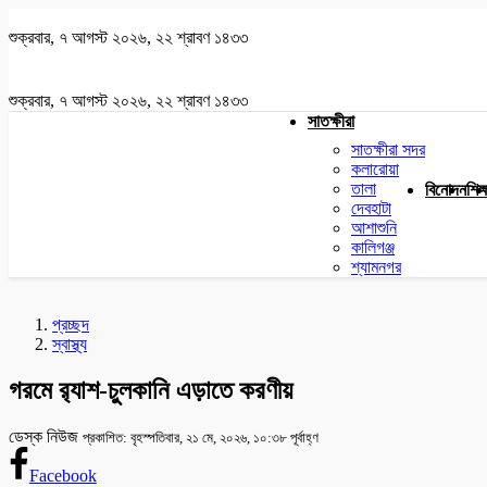
শুক্রবার, ৭ আগস্ট ২০২৬, ২২ শ্রাবণ ১৪৩৩
শুক্রবার, ৭ আগস্ট ২০২৬, ২২ শ্রাবণ ১৪৩৩
সাতক্ষীরা
সাতক্ষীরা সদর
কলারোয়া
তালা
বিনোদন
শিক্
দেবহাটা
আশাশুনি
কালিগঞ্জ
শ্যামনগর
প্রচ্ছদ
স্বাস্থ্য
গরমে র‍্যাশ-চুলকানি এড়াতে করণীয়
ডেস্ক নিউজ
প্রকাশিত: বৃহস্পতিবার, ২১ মে, ২০২৬, ১০:৩৮ পূর্বাহ্ণ
Facebook