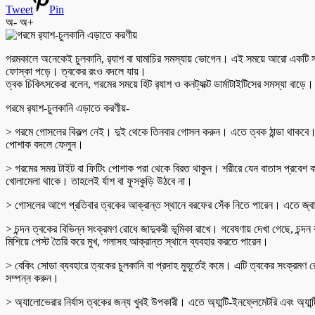
Tweet
Pin
অ-
অ+
গরমকালে অনেকেই চুলকানি, র‌্যাশ বা ঘামাচির সমস্যায় ভোগেন। এই সময়ে আরো একটি সমস্
ফোস্কা পড়ে। ত্বকের রংও বদলে যায়।
ত্বক চিকিৎসকেরা বলেন, গরমের সময়ে হিট র‌্যাশ ও কনট্যাক্ট ডার্মাটাইটিসের সমস্যা ব
গরমে র‍্যাশ-চুলকানি এড়াতে করণীয়-
> গরমে গোসলের বিকল্প নেই। দুই থেকে তিনবার গোসল করুন। এতে ত্বক ঠান্ডা থাকবে। গ
পোশাক বদলে ফেলুন।
> গরমের সময় টাইট বা ফিটিং পোশাক পরা থেকে বিরত থাকুন। শরীরে যেন বাতাস প্রবেশ ক
খোলামেলা থাকে। তাহলেই র্যাশ বা ফুসকুড়ি উঠবে না।
> গোসলের আগে প্রতিবার ত্বকের আক্রান্ত স্থানে বরফের সেঁক নিতে পারেন। এতে জ্বা
> চন্দন ত্বকের বিভিন্ন সংক্রমণ রোধে জাদুকরী ভূমিকা রাখে। গবেষণায় দেখা গেছে, চন্দ
মিশিয়ে পেস্ট তৈরি করে মুখ, গলাসহ আক্রান্ত স্থানে ব্যবহার করতে পারেন।
> বেকিং সোডা ব্যবহারে ত্বকের চুলকানি বা প্রদাহ মুহূর্তেই কমে। এটি ত্বকের সংক্রম
সম্পন্ন করুন।
> অ্যালোভেরার নির্যাস ত্বকের জন্য খুবই উপকারী। এতে অ্যান্টি-ইনফ্লেমেটরি এবং অ্য