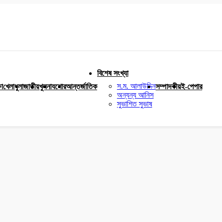
বিশেষ সংখ্যা
স.ম. আলাউদ্দিন
ষা
খেলাধুলা
জাতীয়
খুলনা
যশোর
আন্তর্জাতিক
সম্পাদকীয়
ই-পেপার
অন্যন্য আনিস
সুভাশিত সুভাষ