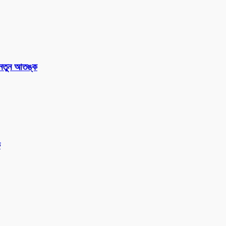
 নতুন আতঙ্ক
ক