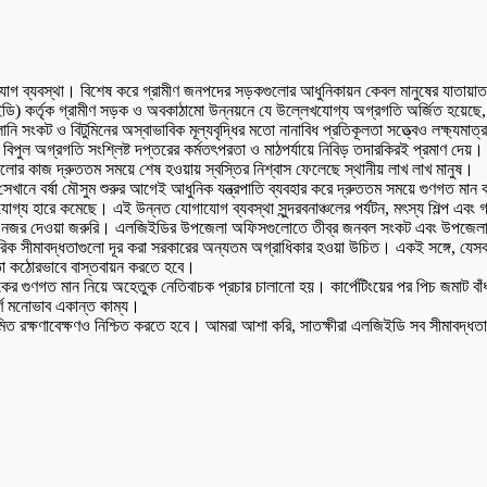
োগ ব্যবস্থা। বিশেষ করে গ্রামীণ জনপদের সড়কগুলোর আধুনিকায়ন কেবল মানুষের যাতায়াতকেই
ি) কর্তৃক গ্রামীণ সড়ক ও অবকাঠামো উন্নয়নে যে উল্লেখযোগ্য অগ্রগতি অর্জিত হয়েছে, 
ালানি সংকট ও বিটুমিনের অস্বাভাবিক মূল্যবৃদ্ধির মতো নানাবিধ প্রতিকূলতা সত্ত্বেও লক্ষ্
পুল অগ্রগতি সংশ্লিষ্ট দপ্তরের কর্মতৎপরতা ও মাঠপর্যায়ে নিবিড় তদারকিরই প্রমাণ দেয়
গুলোর কাজ দ্রুততম সময়ে শেষ হওয়ায় স্বস্তির নিশ্বাস ফেলেছে স্থানীয় লাখ লাখ মানুষ।
, সেখানে বর্ষা মৌসুম শুরুর আগেই আধুনিক যন্ত্রপাতি ব্যবহার করে দ্রুততম সময়ে গুণগত ম
্য হারে কমেছে। এই উন্নত যোগাযোগ ব্যবস্থা সুন্দরবনাঞ্চলের পর্যটন, মৎস্য শিল্প এবং গ্
 দিকেও নজর দেওয়া জরুরি। এলজিইডির উপজেলা অফিসগুলোতে তীব্র জনবল সংকট এবং উপজে
রিক সীমাবদ্ধতাগুলো দূর করা সরকারের অন্যতম অগ্রাধিকার হওয়া উচিত। একই সঙ্গে, যেসব 
, তা কঠোরভাবে বাস্তবায়ন করতে হবে।
 গুণগত মান নিয়ে অহেতুক নেতিবাচক প্রচার চালানো হয়। কার্পেটিংয়ের পর পিচ জমাট বাঁ
্ণ মনোভাব একান্ত কাম্য।
মিত রক্ষণাবেক্ষণও নিশ্চিত করতে হবে। আমরা আশা করি, সাতক্ষীরা এলজিইডি সব সীমাবদ্ধত