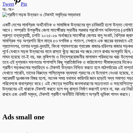
Tweet
Pin
অ-
অ+
একটি দেশের সামগ্রিক অর্থনৈতিক ও সামাজিক উন্নয়নের মূল চাবিকাঠি হলো উন্নত যোগায
আনে। সম্প্রতি উপকূলীয় জেলা সাতক্ষীরায় স্থানীয় সরকার প্রকৌশল অধিদপ্তর (এলজিইড
প্রাপ্ত তথ্যানুযায়ী, চলতি ২০২৫-২৬ অর্থবছরে সাতক্ষীরা জেলায় বালু সংকট, বৈশ্বিক জ্ব
সামগ্রিক গড় অগ্রগতি ছিল মাত্র ৫৩ দশমিক ৫ শতাংশ, সেখানে এক বছরের ব্যবধানে এই বি
প্রতাপনগর, তালার দলুয়া-বুধহাটা, কিংবা শ্যামনগরের গ্যারেজ বাজার-হরিনগর বাজার সড়ক
পূর্বে যেখানে সড়ক উন্নয়নের নামে রাস্তা খুঁড়ে বছরের পর বছর ফেলে রাখার সংস্কৃতি ছিল
লাঘব হয়েছে তা-ই নয়, বরং কৃষিপণ্য ও নিত্যপ্রয়োজনীয় মালামাল পরিবহনের খরচ উল্লেখযোগ
তবে এই দৃশ্যমান সফলতার পাশাপাশি কিছু প্রাতিষ্ঠানিক ও কাঠামোগত সীমাবদ্ধতার
গ্রামীণ সড়কগুলোর স্থায়িত্ব ও টেকসই উন্নয়ন নিশ্চিত করতে হলে মাঠপর্যায়ের এই দাপ্ত
দেখাতে পারেনি, তাদের বিরুদ্ধে শাস্তিমূলক ব্যবস্থা গ্রহণের যে উদ্যোগ নেওয়া হয়েছে
আরেকটি দুঃখজনক বিষয় হলো, অনেক সময় যথাযথ কারিগরি জ্ঞান ছাড়াই সদ্য সমাপ্ত সড়কের
পরিবেশকে বাধাগ্রস্ত করে। এই ক্ষেত্রে স্থানীয় জনসাধারণের সচেতনতা ও সহযোগিতাপূর
উন্নয়নের এই ধারাকে টেকসই করতে হলে শুধু রাস্তা নির্মাণ করলেই চলবে না, বরং এর নিয়
রাখবে এবং একটি সমৃদ্ধ, টেকসই গ্রামীণ অর্থনীতি বিনির্মাণে অগ্রণী ভূমিকা পালন করবে।
Ads small one