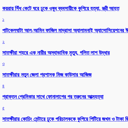
কয়রায় সিঁধ কেটে ঘরে ঢুকে ওষুধ ব্যবসায়ীকে কুপিয়ে হত্যা, স্ত্রী আহত
১
পাটকেলঘাটা আল-আমিন ফাজিল মাদ্রাসা অ্যালামনাই অ্যাসোসিয়েশনের ঈদ 
২
সাতক্ষীরা শহরে এক নারীর অস্বাভাবিক মৃত্যু, গলিত লাশ উদ্ধার
৩
সাতক্ষীরার নতুন জেলা প্রশাসক মিজ কাউসার আজিজ
৪
প্রাক্তন প্রেমিকার সাথে ফোনালাপের পর তরুনের আত্মহত্যা
৫
সাতক্ষীরায় কোচিং সেন্টারে ঢুকে পরিচালককে কুপিয়ে পিটিয়ে জখম ও টাকা 