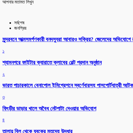
আপনার মতামত লিখুন
সর্বশেষ
জনপ্রিয়
সুন্দরবনে আত্মসমর্পণকারী বনদস্যুরা আবারও সক্রিয়? জেলেদের অভিযোগে
১
শ্যামনগরে ফাইটার ক্যারাতে ক্লাবের বেল্ট প্রদান অনুষ্ঠান
২
ভারত পাচারকালে বেনাপোল ইমিগ্রেশনে স্বর্ণেবারসহ পাসপোর্টযাত্রী আট
৩
ফিংড়ীর ডাড়ার খালে অবৈধ নেটপাটা দেওয়ার অভিযোগ
৪
তালায় বিল থেকে যুবকের মৃতদেহ উদ্ধার