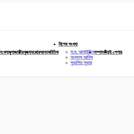
বিশেষ সংখ্যা
স.ম. আলাউদ্দিন
ষা
খেলাধুলা
জাতীয়
খুলনা
যশোর
আন্তর্জাতিক
সম্পাদকীয়
ই-পেপার
অন্যন্য আনিস
সুভাশিত সুভাষ