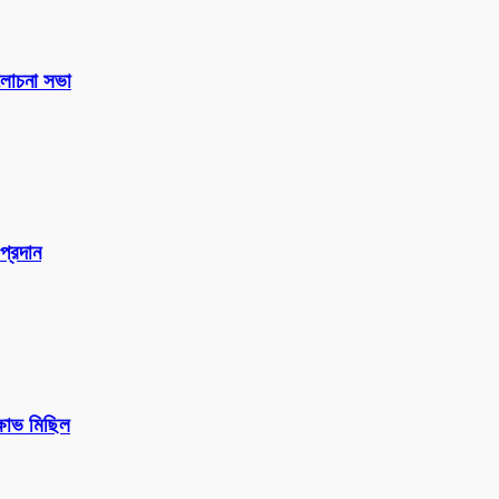
 আলোচনা সভা
প্রদান
ক্ষোভ মিছিল