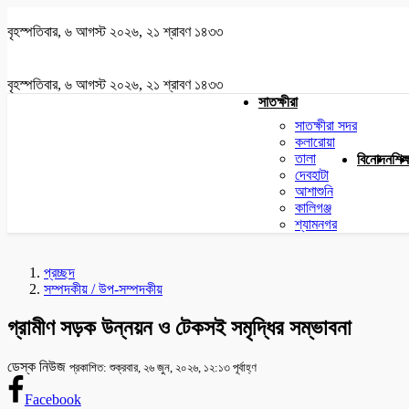
বৃহস্পতিবার, ৬ আগস্ট ২০২৬, ২১ শ্রাবণ ১৪৩৩
বৃহস্পতিবার, ৬ আগস্ট ২০২৬, ২১ শ্রাবণ ১৪৩৩
সাতক্ষীরা
সাতক্ষীরা সদর
কলারোয়া
তালা
বিনোদন
শিক্
দেবহাটা
আশাশুনি
কালিগঞ্জ
শ্যামনগর
প্রচ্ছদ
সম্পদকীয় / উপ-সম্পদকীয়
গ্রামীণ সড়ক উন্নয়ন ও টেকসই সমৃদ্ধির সম্ভাবনা
ডেস্ক নিউজ
প্রকাশিত: শুক্রবার, ২৬ জুন, ২০২৬, ১২:১৩ পূর্বাহ্ণ
Facebook