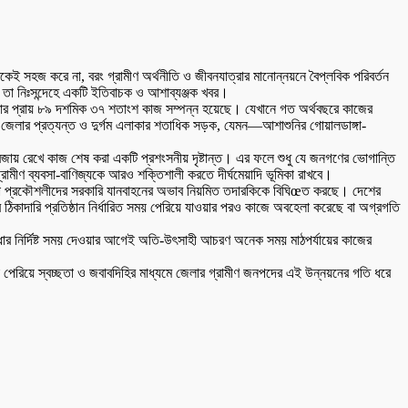
 সহজ করে না, বরং গ্রামীণ অর্থনীতি ও জীবনযাত্রার মানোন্নয়নে বৈপ্লবিক পরিবর্তন
তা নিঃসন্দেহে একটি ইতিবাচক ও আশাব্যঞ্জক খবর।
যমাত্রার প্রায় ৮৯ দশমিক ৩৭ শতাংশ কাজ সম্পন্ন হয়েছে। যেখানে গত অর্থবছরে কাজের
। জেলার প্রত্যন্ত ও দুর্গম এলাকার শতাধিক সড়ক, যেমন—আশাশুনির গোয়ালডাঙ্গা-
ান বজায় রেখে কাজ শেষ করা একটি প্রশংসনীয় দৃষ্টান্ত। এর ফলে শুধু যে জনগণের ভোগান্তি
রামীণ ব্যবসা-বাণিজ্যকে আরও শক্তিশালী করতে দীর্ঘমেয়াদি ভূমিকা রাখবে।
লা প্রকৌশলীদের সরকারি যানবাহনের অভাব নিয়মিত তদারকিকে বিঘিœত করছে। দেশের
ঠিকাদারি প্রতিষ্ঠান নির্ধারিত সময় পেরিয়ে যাওয়ার পরও কাজে অবহেলা করেছে বা অগ্রগতি
ধার নির্দিষ্ট সময় দেওয়ার আগেই অতি-উৎসাহী আচরণ অনেক সময় মাঠপর্যায়ের কাজের
া পেরিয়ে স্বচ্ছতা ও জবাবদিহির মাধ্যমে জেলার গ্রামীণ জনপদের এই উন্নয়নের গতি ধরে