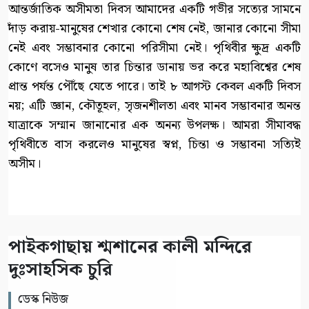
আন্তর্জাতিক অসীমতা দিবস আমাদের একটি গভীর সত্যের সামনে
দাঁড় করায়-মানুষের শেখার কোনো শেষ নেই, জানার কোনো সীমা
নেই এবং সম্ভাবনার কোনো পরিসীমা নেই। পৃথিবীর ক্ষুদ্র একটি
কোণে বসেও মানুষ তার চিন্তার ডানায় ভর করে মহাবিশ্বের শেষ
প্রান্ত পর্যন্ত পৌঁছে যেতে পারে। তাই ৮ আগস্ট কেবল একটি দিবস
নয়; এটি জ্ঞান, কৌতূহল, সৃজনশীলতা এবং মানব সম্ভাবনার অনন্ত
যাত্রাকে সম্মান জানানোর এক অনন্য উপলক্ষ। আমরা সীমাবদ্ধ
পৃথিবীতে বাস করলেও মানুষের স্বপ্ন, চিন্তা ও সম্ভাবনা সত্যিই
অসীম।
পাইকগাছায় শ্মশানের কালী মন্দিরে
দুঃসাহসিক চুরি
ডেস্ক নিউজ