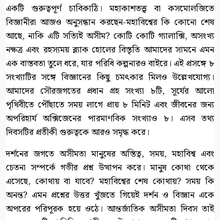
একটি গুরুত্বপূর্ণ চাবিকাঠি। মহাকাশতত্ত্ব বা কসমোলজিতে
বিজ্ঞানীরা আজও অনুসন্ধান করছেন-মহাবিশ্বের কি কোনো শেষ
আছে, নাকি এটি সত্যিই অসীম? কোটি কোটি গ্যালাক্সি, অসংখ্য
নক্ষত্র এবং রহস্যময় ব্ল্যাক হোলের বিস্তৃতি আমাদের সামনে এমন
এক বাস্তবতা তুলে ধরে, যার পরিধি কল্পনারও বাইরে। এই প্রসঙ্গে ৮
সংখ্যাটির সঙ্গে বিজ্ঞানের কিছু চমৎকার মিলও উল্লেখযোগ্য।
আমাদের সৌরজগতের প্রধান গ্রহ সংখ্যা ৮টি, সূর্যের আলো
পৃথিবীতে পৌঁছাতে সময় লাগে প্রায় ৮ মিনিট এবং জীবনের জন্য
অপরিহার্য অক্সিজেনের পারমাণবিক সংখ্যাও ৮। এসব তথ্য
দিবসটির প্রতীকী গুরুত্বকে আরও সমৃদ্ধ করে।
দর্শনের জগতে অসীমতা মানুষের অস্তিত্ব, সময়, মহাবিশ্ব এবং
চেতনা সম্পর্কে গভীর প্রশ্ন উত্থাপন করে। মানুষ কোথা থেকে
এসেছে, কোথায় বা যাবে? মহাবিশ্বের শেষ কোথায়? সময় কি
অনন্ত? এমন প্রশ্নের উত্তর খুঁজতে গিয়েই দর্শন ও বিজ্ঞান একে
অপরের পরিপূরক হয়ে ওঠে। আন্তর্জাতিক অসীমতা দিবস তাই