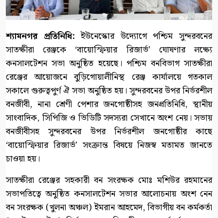
শ্যামনগর প্রতিনিধি:
ইউনেস্কোর উদ্যোগে পশ্চিম সুন্দরবনের
সাতক্ষীরা রেঞ্জকে ‘বায়োস্ফিয়ার রিজার্ভ’ ঘোষণার লক্ষ্যে
কনসালটেশন সভা অনুষ্ঠিত হয়েছে। পশ্চিম বনবিভাগ সাতক্ষীরা
রেঞ্জের আয়োজনে বুড়িগোয়ালীনিস্থ রেঞ্জ কার্যালয়ে গতকাল
সকালে গুরুত্বপুর্ণ ঐ সভা অনুষ্ঠিত হয়। সুন্দরবনের উপর নির্ভরশীল
বনজীবী, নানা শ্রেণী পেশার জনগোষ্ঠীসহ জনপ্রতিনিধি, স্থানীয়
সাংবাদিক, সিপিজি ও ভিডিটি সদস্যরা সেখানে অংশ নেয়। সভায়
বনজীবীসহ সুন্দরবনের উপর নির্ভরশীল জনগোষ্ঠীর কাছে
‘বায়োস্ফিয়ার রিজার্ভ’ সংক্রান্ত বিষয়ে নিজস্ব মতামত জানতে
চাওয়া হয়।
সাতক্ষীরা রেঞ্জের সহকারী বন সংরক্ষক মোঃ মশিউর রহমানের
সভাপতিত্বে অনুষ্ঠিত কনসালটেশন সভার আলোচনায় অংশ নেন
বন সংরক্ষক (খুলনা অঞ্চল) ইমরান আহমেদ, বিভাগীয় বন কর্মকর্তা