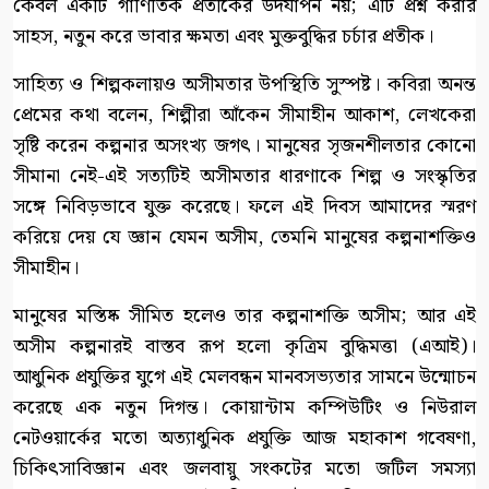
কেবল একটি গাণিতিক প্রতীকের উদযাপন নয়; এটি প্রশ্ন করার
সাহস, নতুন করে ভাবার ক্ষমতা এবং মুক্তবুদ্ধির চর্চার প্রতীক।
সাহিত্য ও শিল্পকলায়ও অসীমতার উপস্থিতি সুস্পষ্ট। কবিরা অনন্ত
প্রেমের কথা বলেন, শিল্পীরা আঁকেন সীমাহীন আকাশ, লেখকেরা
সৃষ্টি করেন কল্পনার অসংখ্য জগৎ। মানুষের সৃজনশীলতার কোনো
সীমানা নেই-এই সত্যটিই অসীমতার ধারণাকে শিল্প ও সংস্কৃতির
সঙ্গে নিবিড়ভাবে যুক্ত করেছে। ফলে এই দিবস আমাদের স্মরণ
করিয়ে দেয় যে জ্ঞান যেমন অসীম, তেমনি মানুষের কল্পনাশক্তিও
সীমাহীন।
মানুষের মস্তিষ্ক সীমিত হলেও তার কল্পনাশক্তি অসীম; আর এই
অসীম কল্পনারই বাস্তব রূপ হলো কৃত্রিম বুদ্ধিমত্তা (এআই)।
আধুনিক প্রযুক্তির যুগে এই মেলবন্ধন মানবসভ্যতার সামনে উন্মোচন
করেছে এক নতুন দিগন্ত। কোয়ান্টাম কম্পিউটিং ও নিউরাল
নেটওয়ার্কের মতো অত্যাধুনিক প্রযুক্তি আজ মহাকাশ গবেষণা,
চিকিৎসাবিজ্ঞান এবং জলবায়ু সংকটের মতো জটিল সমস্যা