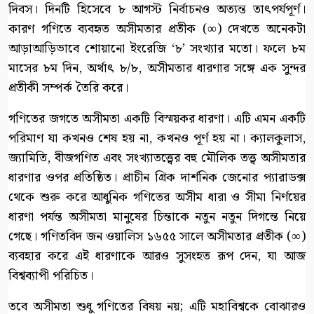
দিবস। দিনটি হিসেবে ৮ আগস্ট নির্বাচনও অত্যন্ত তাৎপর্যপূর্ণ।
কারণ গণিতে ব্যবহৃত অসীমতার প্রতীক (∞) দেখতে অনেকটা
আড়াআড়িভাবে শোয়ানো ইংরেজি ‘৮’ সংখ্যার মতো। ফলে ৮ম
মাসের ৮ম দিন, অর্থাৎ ৮/৮, অসীমতার ধারণার সঙ্গে এক সুন্দর
প্রতীকী সম্পর্ক তৈরি করে।
গণিতের জগতে অসীমতা একটি বিস্ময়কর ধারণা। এটি এমন একটি
পরিমাণ যা কখনও শেষ হয় না, কখনও পূর্ণ হয় না। ক্যালকুলাস,
জ্যামিতি, বীজগণিত এবং সংখ্যাতত্ত্বের বহু মৌলিক তত্ত্ব অসীমতার
ধারণার ওপর প্রতিষ্ঠিত। প্রাচীন গ্রিক দার্শনিক জেনোর প্যারাডক্স
থেকে শুরু করে আধুনিক গণিতের অসীম ধারা ও সীমা নির্ণয়ের
ধারণা পর্যন্ত অসীমতা মানুষের চিন্তাকে নতুন নতুন দিগন্তে নিয়ে
গেছে। গণিতবিদ জন ওয়ালিস ১৬৫৫ সালে অসীমতার প্রতীক (∞)
ব্যবহার করে এই ধারণাকে আরও সুসংহত রূপ দেন, যা আজ
বিশ্বব্যাপী পরিচিত।
তবে অসীমতা শুধু গণিতের বিষয় নয়; এটি মহাবিশ্বকে বোঝারও