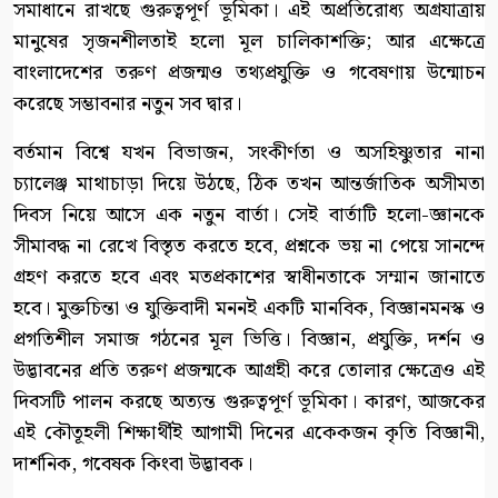
সমাধানে রাখছে গুরুত্বপূর্ণ ভূমিকা। এই অপ্রতিরোধ্য অগ্রযাত্রায়
মানুষের সৃজনশীলতাই হলো মূল চালিকাশক্তি; আর এক্ষেত্রে
বাংলাদেশের তরুণ প্রজন্মও তথ্যপ্রযুক্তি ও গবেষণায় উন্মোচন
করেছে সম্ভাবনার নতুন সব দ্বার।
বর্তমান বিশ্বে যখন বিভাজন, সংকীর্ণতা ও অসহিষ্ণুতার নানা
চ্যালেঞ্জ মাথাচাড়া দিয়ে উঠছে, ঠিক তখন আন্তর্জাতিক অসীমতা
দিবস নিয়ে আসে এক নতুন বার্তা। সেই বার্তাটি হলো-জ্ঞানকে
সীমাবদ্ধ না রেখে বিস্তৃত করতে হবে, প্রশ্নকে ভয় না পেয়ে সানন্দে
গ্রহণ করতে হবে এবং মতপ্রকাশের স্বাধীনতাকে সম্মান জানাতে
হবে। মুক্তচিন্তা ও যুক্তিবাদী মননই একটি মানবিক, বিজ্ঞানমনস্ক ও
প্রগতিশীল সমাজ গঠনের মূল ভিত্তি। বিজ্ঞান, প্রযুক্তি, দর্শন ও
উদ্ভাবনের প্রতি তরুণ প্রজন্মকে আগ্রহী করে তোলার ক্ষেত্রেও এই
দিবসটি পালন করছে অত্যন্ত গুরুত্বপূর্ণ ভূমিকা। কারণ, আজকের
এই কৌতূহলী শিক্ষার্থীই আগামী দিনের একেকজন কৃতি বিজ্ঞানী,
দার্শনিক, গবেষক কিংবা উদ্ভাবক।