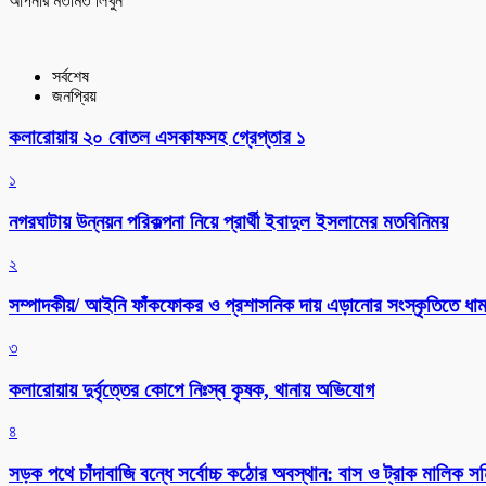
আপনার মতামত লিখুন
সর্বশেষ
জনপ্রিয়
কলারোয়ায় ২০ বোতল এসকাফসহ গ্রেপ্তার ১
১
নগরঘাটায় উন্নয়ন পরিকল্পনা নিয়ে প্রার্থী ইবাদুল ইসলামের মতবিনিময়
২
সম্পাদকীয়/ আইনি ফাঁকফোকর ও প্রশাসনিক দায় এড়ানোর সংস্কৃতিতে ধামা
৩
কলারোয়ায় দুর্বৃত্তের কোপে নিঃস্ব কৃষক, থানায় অভিযোগ
৪
সড়ক পথে চাঁদাবাজি বন্ধে সর্বোচ্চ কঠোর অবস্থান: বাস ও ট্রাক মালিক 