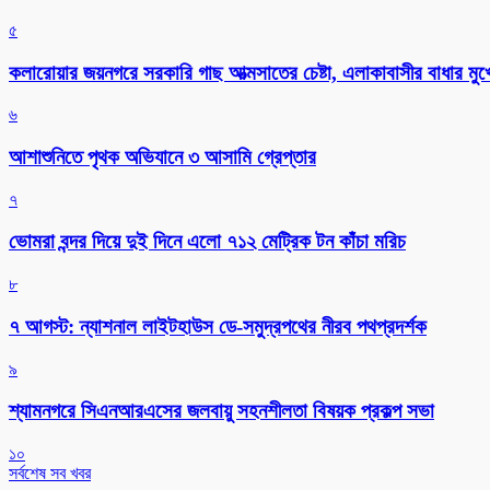
৫
কলারোয়ার জয়নগরে সরকারি গাছ আত্মসাতের চেষ্টা, এলাকাবাসীর বাধার মুখে
৬
আশাশুনিতে পৃথক অভিযানে ৩ আসামি গ্রেপ্তার
৭
ভোমরা বন্দর দিয়ে দুই দিনে এলো ৭১২ মেট্রিক টন কাঁচা মরিচ
৮
৭ আগস্ট: ন্যাশনাল লাইটহাউস ডে-সমুদ্রপথের নীরব পথপ্রদর্শক
৯
শ্যামনগরে সিএনআরএসের জলবায়ু সহনশীলতা বিষয়ক প্রকল্প সভা
১০
সর্বশেষ সব খবর