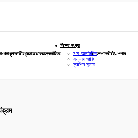
বিশেষ সংখ্যা
স.ম. আলাউদ্দিন
ষা
খেলাধুলা
জাতীয়
খুলনা
যশোর
আন্তর্জাতিক
সম্পাদকীয়
ই-পেপার
অন্যন্য আনিস
সুভাশিত সুভাষ
যক্রম