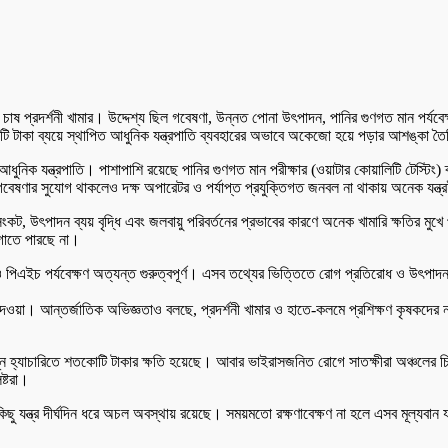
ষ প্রদর্শনী খামার। উদ্দেশ্য ছিল গবেষণা, উন্নত পোনা উৎপাদন, পানির গুণগত মান পর্যবেক্
টাকা ব্যয়ে স্থাপিত আধুনিক যন্ত্রপাতি ব্যবহারের অভাবে অকেজো হয়ে পড়ার আশঙ্কা ত
 আধুনিক যন্ত্রপাতি। পাশাপাশি রয়েছে পানির গুণগত মান পরীক্ষার (ওয়াটার কোয়ালিটি টেস্টিং
বেষণার সুযোগ থাকলেও দক্ষ অপারেটর ও পর্যাপ্ত প্রযুক্তিগত জনবল না থাকায় অনেক যন্ত্র
কট, উৎপাদন ব্যয় বৃদ্ধি এবং জলবায়ু পরিবর্তনের প্রভাবের কারণে অনেক খামারি ক্ষতির মুখে 
াগাতে পারছে না।
 পিএইচ পর্যবেক্ষণ অত্যন্ত গুরুত্বপূর্ণ। এসব তথ্যের ভিত্তিতে রোগ প্রতিরোধ ও উৎপাদন বৃ
ষণ দেওয়া। আন্তর্জাতিক অভিজ্ঞতাও বলছে, প্রদর্শনী খামার ও হাতে-কলমে প্রশিক্ষণ কৃষকদের নতু
িন্ন হ্যাচারিতে শতকোটি টাকার ক্ষতি হয়েছে। আবার ভাইরাসজনিত রোগে সাতক্ষীরা অঞ্চলের
ষ্টরা।
ে, কিছু যন্ত্র দীর্ঘদিন ধরে অচল অবস্থায় রয়েছে। সময়মতো রক্ষণাবেক্ষণ না হলে এসব মূল্যবান