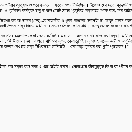
ার পরিবার প্রত্যক্ষ ও পরোক্ষভাবে এ খাতের ওপর নির্ভরশীল। বিশেষজ্ঞদের মতে, প্রদর্শনী খ
গ ও প্রশিক্ষণ কার্যক্রম চালু না হলে কোটি টাকার প্রযুক্তি অব্যবহৃত থেকে যাবে, আর হারিয়ে য
সোসিয়েশন অব বাংলাদেশ (সেব)-এর সাতক্ষীরা ও খুলনা অঞ্চলের সভাপতি ডা. আবুল কালাম বাব
াতিগুলো চালুর বিষয়ে আমি সচিবালয়ের বৈঠকেও জানিয়েছি। কিন্তু জনবল সংকটের কারণ
ন, আধুনিক এসব যন্ত্রপাতি জেলা মৎস্য কর্মকর্তার অধীনে। “আপনি উনার সাথে কথা বলুন। আমি
াগদা চিংড়ি উৎপাদন হয়। এখানে পিসিআর ল্যাব, কোয়ারেন্টাইন ল্যাবসহ অনেক ভারী ও আধুনিক
যমে জনবল নেওয়ার জন্য লিখিতভাবে জানিয়েছি। এসব যন্ত্র ব্যবহার করা খুবই প্রয়োজন।”
ষা করা সম্ভব হলে সময় ও খরচ দুটোই কমবে। পোনাগুলো জীবাণুমুক্ত কি না তা পরীক্ষা কর