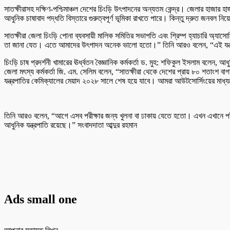
সাতক্ষীরাসহ দক্ষিণ-পশ্চিমাঞ্চল দেশের চিংড়ি উৎপাদনের অন্যতম কেন্দ্র। জেলার হাজার হাজ
আধুনিক চাষাবাদ পদ্ধতি বিস্তারে গুরুত্বপূর্ণ ভূমিকা রাখতে পারে। কিন্তু দ্রুত জনবল নিয়ো
সাতক্ষীরা জেলা চিংড়ি পোনা ব্যবসায়ী মালিক সমিতির সভাপতি এবং শ্রিম্প হ্যাচারি অ্যা
তা জানা যেত। এতে আমাদের উৎপাদন অনেক ভালো হতো।” তিনি আরও বলেন, “এই যন্ত্রপ
চিংড়ি চাষ প্রদর্শনী খামারের ঊর্ধ্বতন বৈজ্ঞানিক কর্মকর্তা ড. মুহ: শফিকুল ইসলাম বলে
জেলা মৎস্য কর্মকর্তা জি. এম. সেলিম বলেন, “সাতক্ষীরা থেকে দেশের প্রায় ৮০ শতাংশ ব
যন্ত্রপাতির কেমিক্যালের মেয়াদ ২০২৮ সালে শেষ হয়ে যাবে। আমরা আউটসোর্সিংয়ের মাধ্
তিনি আরও বলেন, “আগে এসব পরীক্ষার জন্য খুলনা বা ঢাকায় যেতে হতো। এখন এখানে পরীক্
আধুনিক যন্ত্রপাতি রয়েছে।” সংবাদদাতা আব্দুর রহমান
Ads small one