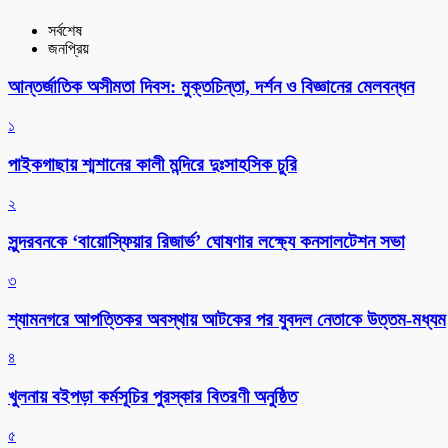
সর্বশেষ
জনপ্রিয়
আন্তর্জাতিক অসীমতা দিবস: মুক্তচিন্তা, দর্শন ও বিজ্ঞানের মেলবন্ধন
১
পাইকগাছায় শ্মশানের কালী মন্দিরে দুঃসাহসিক চুরি
২
সুন্দরবনকে ‘বায়োস্ফিয়ার রিজার্ভ’ ঘোষণার লক্ষ্যে কনসালটেশন সভা
৩
শ্যামনগরে আপত্তিকর অবস্থায় আটকের পর যুবদল নেতাকে উত্তম-মধ্যম
৪
খুলনায় বইপড়া কর্মসূচির পুরস্কার বিতরণী অনুষ্ঠিত
৫