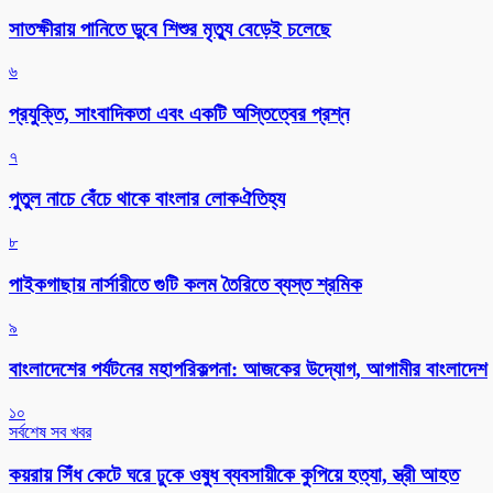
সাতক্ষীরায় পানিতে ডুবে শিশুর মৃত্যু বেড়েই চলেছে
৬
প্রযুক্তি, সাংবাদিকতা এবং একটি অস্তিত্বের প্রশ্ন
৭
পুতুল নাচে বেঁচে থাকে বাংলার লোকঐতিহ্য
৮
পাইকগাছায় নার্সারীতে গুটি কলম তৈরিতে ব্যস্ত শ্রমিক
৯
বাংলাদেশের পর্যটনের মহাপরিকল্পনা: আজকের উদ্যোগ, আগামীর বাংলাদেশ
১০
সর্বশেষ সব খবর
কয়রায় সিঁধ কেটে ঘরে ঢুকে ওষুধ ব্যবসায়ীকে কুপিয়ে হত্যা, স্ত্রী আহত