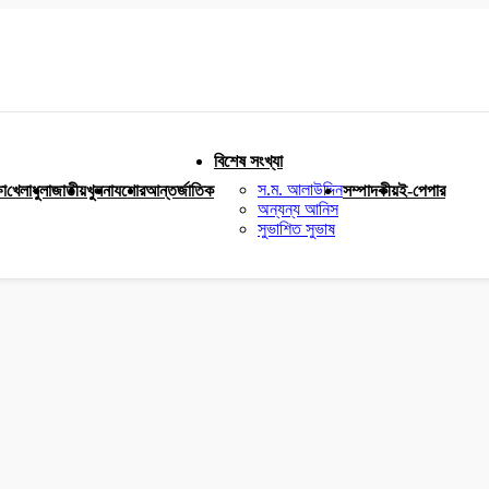
বিশেষ সংখ্যা
স.ম. আলাউদ্দিন
ষা
খেলাধুলা
জাতীয়
খুলনা
যশোর
আন্তর্জাতিক
সম্পাদকীয়
ই-পেপার
অন্যন্য আনিস
সুভাশিত সুভাষ