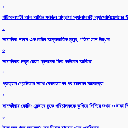
১
পাটকেলঘাটা আল-আমিন ফাজিল মাদ্রাসা অ্যালামনাই অ্যাসোসিয়েশনের ঈদ 
২
সাতক্ষীরা শহরে এক নারীর অস্বাভাবিক মৃত্যু, গলিত লাশ উদ্ধার
৩
সাতক্ষীরার নতুন জেলা প্রশাসক মিজ কাউসার আজিজ
৪
প্রাক্তন প্রেমিকার সাথে ফোনালাপের পর তরুনের আত্মহত্যা
৫
সাতক্ষীরায় কোচিং সেন্টারে ঢুকে পরিচালককে কুপিয়ে পিটিয়ে জখম ও টাকা 
৬
ঈদে কত খরচ করলেন? সব হিসাব চাইতে পারে এনবিআর