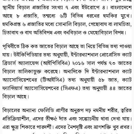
স্থানীয় বিড়াল প্রজাতির সংখ্যা ৭ এবং ইউরোপে ৪। বাংলাদেশে
আছে ৮ প্রজাতি, তন্মধ্যে ৬টি বিভিন্ন ধরনের হুমকির মুখে।
হুমকিগ্রস্ত ৬ প্রজাতির মধ্যে সোনালি বিড়াল, গেছোবাঘ বা লামচিতা,
চিতাবাঘ ও বাঘ অতিবিপন্ন এবং বনবিড়াল ও মেছোবিড়াল বিপন্ন।
পৃথিবীতে ঠিক কত জাতের বিড়াল আছে তা নিয়ে বিভিন্ন তথ্য পাওয়া
যায়। উইকিপিডিয়ার তথ্য অনুযায়ী, ইন্টারন্যাশনাল প্রোগ্রেসিভ ক্যাট
ব্রিডার্স অ্যালায়েন্স (আইপিসিবিএ) ২০১৬ সাল পর্যন্ত ৭৩ জাতের
বিড়াল তালিকাভুক্ত করেছে। অন্যদিকে দি ইন্টারন্যাশনাল ক্যাট
অ্যাসোসিয়েশনের (টিআইসিএ) তথ্য অনুযায়ী ৫৮ জাত, ক্যাট
ফ্যান্সিয়ার্স অ্যাসোসিয়েশনের (সিএফএ) তথ্য অনুযায়ী ৪৪ জাতের
বিড়াল আছে।
বিড়ালের অন্যান্য ফেলিডি প্রাণীর অনুরূপ দঢ় নমনীয় শরীর, ত্বরিত
প্রতিক্রিয়াশীল, এদের তীক্ষè দাঁত এবং সঙ্কোচনীয় থাবা দেখা যায়।
এরা ক্ষুদ্র শিকারে পারদর্শী। এদের নৈশদৃষ্টি এবং ঘ্রাণশক্তি খুব প্রখর।