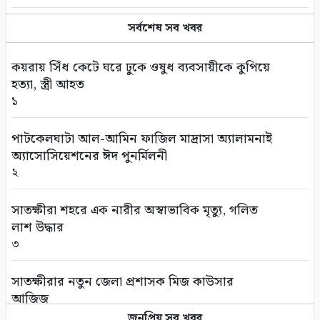
পাইকগাছায় বিলুপ্তির পথে বর্ষার কদম ফুল
সর্বশেষ সব খবর
৫
কয়রায় সিঁধ কেটে ঘরে ঢুকে ওষুধ ব্যবসায়ীকে কুপিয়ে
সাতক্ষীরা আদালত চত্বর থেকে হ্যান্ডক্যাপ পরা
হত্যা, স্ত্রী আহত
আসামীর পালানোর ব্যর্থ চেষ্টা
১
৬
পাটকেলঘাটা আল-আমিন ফাজিল মাদ্রাসা অ্যালামনাই
সুন্দরবনে আত্মসমর্পণকারী বনদস্যুরা আবারও
অ্যাসোসিয়েশনের ঈদ পুনর্মিলনী
সক্রিয়? জেলেদের অভিযোগে নতুন আতঙ্ক
২
৭
সাতক্ষীরা শহরে এক নারীর অস্বাভাবিক মৃত্যু, গলিত
শ্যামনগরে ফাইটার ক্যারাতে ক্লাবের বেল্ট প্রদান
লাশ উদ্ধার
অনুষ্ঠান
৩
৮
সাতক্ষীরার নতুন জেলা প্রশাসক মিজ কাউসার
ভারত পাচারকালে বেনাপোল ইমিগ্রেশনে স্বর্ণেবারসহ
আজিজ
পাসপোর্টযাত্রী আটক
৪
জনপ্রিয় সব খবর