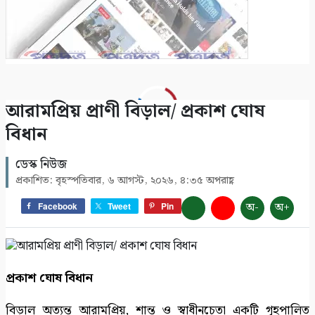
অনিমেষকে জিম্মি করে জলদস্যু ডন বাহিনী, ৩
জলদস্যু আটক
৮
সাতক্ষীরায় ৪৭তম জাতীয় বিজ্ঞান ও প্রযুক্তি সপ্তাহ
আরামপ্রিয় প্রাণী বিড়াল/ প্রকাশ ঘোষ
উদ্বোধন
বিধান
৯
ডেস্ক নিউজ
সাতক্ষীরায় গহনা ছিনতাইকালে দুর্বৃত্তের ইটের আঘাতে
প্রকাশিত: বৃহস্পতিবার, ৬ আগস্ট, ২০২৬, ৪:৩৫ অপরাহ্ণ
নারী নিহত
১০
অ-
অ+
Facebook
Tweet
Pin
প্রকাশ ঘোষ বিধান
বিড়াল অত্যন্ত আরামপ্রিয়, শান্ত ও স্বাধীনচেতা একটি গৃহপালিত