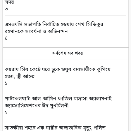
সদয়
৩
এসএমসি সভাপতি নির্বাচিত হওয়ায় শেখ সিদ্দিকুর
রহমানকে সংবর্ধনা ও অভিনন্দন
৪
পাইকগাছায় বিলুপ্তির পথে বর্ষার কদম ফুল
সর্বশেষ সব খবর
৫
কয়রায় সিঁধ কেটে ঘরে ঢুকে ওষুধ ব্যবসায়ীকে কুপিয়ে
সাতক্ষীরা আদালত চত্বর থেকে হ্যান্ডক্যাপ পরা
হত্যা, স্ত্রী আহত
আসামীর পালানোর ব্যর্থ চেষ্টা
১
৬
পাটকেলঘাটা আল-আমিন ফাজিল মাদ্রাসা অ্যালামনাই
সুন্দরবনে আত্মসমর্পণকারী বনদস্যুরা আবারও
অ্যাসোসিয়েশনের ঈদ পুনর্মিলনী
সক্রিয়? জেলেদের অভিযোগে নতুন আতঙ্ক
২
৭
সাতক্ষীরা শহরে এক নারীর অস্বাভাবিক মৃত্যু, গলিত