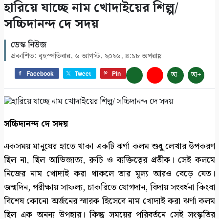
হারিয়ে যাচ্ছে নাম খোদাইয়ের শিল্প/
উদ্বোধন
সচ্চিদানন্দ দে সদয়
৯
ডেস্ক নিউজ
সাতক্ষীরায় গহনা ছিনতাইকালে দুর্বৃত্তের ইটের আঘাতে
প্রকাশিত: বৃহস্পতিবার, ৬ আগস্ট, ২০২৬, ৪:১৮ অপরাহ্ণ
নারী নিহত
১০
অ-
অ+
Facebook
Tweet
Pin
সচ্চিদানন্দ দে সদয়
একসময় মানুষের হাতে থাকা একটি ঝর্ণা কলম শুধু লেখার উপকরণ
ছিল না, ছিল আভিজাত্য, রুচি ও ব্যক্তিত্বের প্রতীক। সেই কলমে
নিজের নাম খোদাই করা থাকলে তার মূল্য আরও বেড়ে যেত।
জন্মদিন, পরীক্ষায় সাফল্য, চাকরিতে যোগদান, বিদায় সংবর্ধনা কিংবা
বিশেষ কোনো অর্জনের স্মারক হিসেবে নাম খোদাই করা ঝর্ণা কলম
ছিল এক অনন্য উপহার। কিন্তু সময়ের পরিবর্তনে সেই সংস্কৃতির