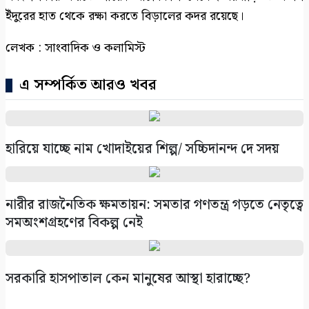
ইঁদুরের হাত থেকে রক্ষা করতে বিড়ালের কদর রয়েছে।
লেখক : সাংবাদিক ও কলামিস্ট
এ সম্পর্কিত আরও খবর
হারিয়ে যাচ্ছে নাম খোদাইয়ের শিল্প/ সচ্চিদানন্দ দে সদয়
নারীর রাজনৈতিক ক্ষমতায়ন: সমতার গণতন্ত্র গড়তে নেতৃত্বে
সমঅংশগ্রহণের বিকল্প নেই
সরকারি হাসপাতাল কেন মানুষের আস্থা হারাচ্ছে?