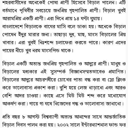
শহরবাসীদের অনেকেই পোষা প্রাণী হিসেবে বিড়াল পালেন। এটি
বর্তমানে পৃথিবীর সবচেয়ে জনপ্রিয় গৃহপালিত প্রাণী। বিড়াল খুবই
আরামপ্রিয় একটি প্রাণী। এরা দিনে প্রায় ১৪ ঘণ্টা ঘুমায়।
বাংলাদেশে বিড়ালকে বাঘের মাসি বলে ডাকা হয়। অনেকে বিড়াল
পোষেন ইঁদুর মারার জন্য। তাছাড়া দুধ, মাছ, মাংস বিড়ালের প্রিয়
খাবার। এরা খুবই নিঃশব্দে চলাফেরা করতে পারে। কারণ এদের
পায়ের নীচে খুব নরম মাংসপিন্ড থাকে।
বিড়াল একটি অত্যন্ত জনপ্রিয় গৃহপালিত ও আদুরে প্রাণী। মানুষ ও
বিড়ালের মধ্যকার এই সুসম্পর্ক বিজ্ঞানসম্মতভাবেও প্রমাণিত।
বিড়ালের আদুরে আচরণধীরে চোখের পাতা বন্ধ করা বা স্লো ব্লিংক
করে ভালোবাসা প্রকাশ করা। খুশি হয়ে লেজ নাড়ানো এবং আরও
বেশি আদর চাওয়া। কাছে এসে মিউ মিউ শব্দ করে মনোযোগ
আকর্ষণ করা। গায়ে গা ঘষে নিজেদের গন্ধ ও ভালোবাসা জানানো।
প্রতি বছর ৮ আগস্ট বিশ্বব্যাপী অত্যন্ত আনন্দের সাথে আন্তর্জাতিক
বিড়াল দিবস পালন করা হয়। ২০০২ সালে ইন্টারন্যাশনাল ফান্ড ফর