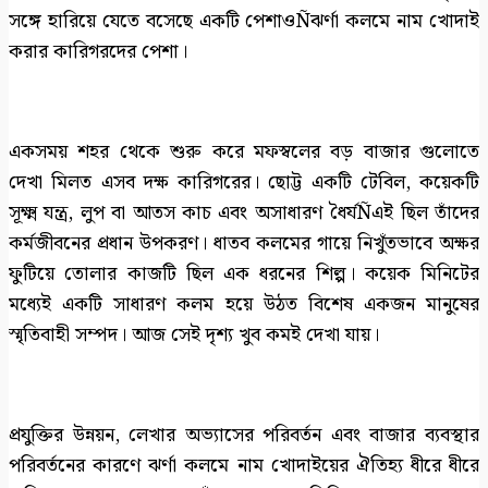
সঙ্গে হারিয়ে যেতে বসেছে একটি পেশাওÑঝর্ণা কলমে নাম খোদাই
করার কারিগরদের পেশা।
একসময় শহর থেকে শুরু করে মফস্বলের বড় বাজার গুলোতে
দেখা মিলত এসব দক্ষ কারিগরের। ছোট্ট একটি টেবিল, কয়েকটি
সূক্ষ্ম যন্ত্র, লুপ বা আতস কাচ এবং অসাধারণ ধৈর্যÑএই ছিল তাঁদের
কর্মজীবনের প্রধান উপকরণ। ধাতব কলমের গায়ে নিখুঁতভাবে অক্ষর
ফুটিয়ে তোলার কাজটি ছিল এক ধরনের শিল্প। কয়েক মিনিটের
মধ্যেই একটি সাধারণ কলম হয়ে উঠত বিশেষ একজন মানুষের
স্মৃতিবাহী সম্পদ। আজ সেই দৃশ্য খুব কমই দেখা যায়।
প্রযুক্তির উন্নয়ন, লেখার অভ্যাসের পরিবর্তন এবং বাজার ব্যবস্থার
পরিবর্তনের কারণে ঝর্ণা কলমে নাম খোদাইয়ের ঐতিহ্য ধীরে ধীরে