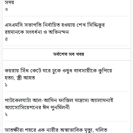
সদয়
৩
এসএমসি সভাপতি নির্বাচিত হওয়ায় শেখ সিদ্দিকুর
রহমানকে সংবর্ধনা ও অভিনন্দন
৪
পাইকগাছায় বিলুপ্তির পথে বর্ষার কদম ফুল
সর্বশেষ সব খবর
৫
কয়রায় সিঁধ কেটে ঘরে ঢুকে ওষুধ ব্যবসায়ীকে কুপিয়ে
সাতক্ষীরা আদালত চত্বর থেকে হ্যান্ডক্যাপ পরা
হত্যা, স্ত্রী আহত
আসামীর পালানোর ব্যর্থ চেষ্টা
১
৬
পাটকেলঘাটা আল-আমিন ফাজিল মাদ্রাসা অ্যালামনাই
সুন্দরবনে আত্মসমর্পণকারী বনদস্যুরা আবারও
অ্যাসোসিয়েশনের ঈদ পুনর্মিলনী
সক্রিয়? জেলেদের অভিযোগে নতুন আতঙ্ক
২
৭
সাতক্ষীরা শহরে এক নারীর অস্বাভাবিক মৃত্যু, গলিত