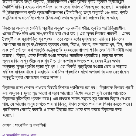
উইকিপিডিয়ার তথ্য অনুযায়ী, ইন্টারন্যাশনাল প্রোগ্রেসিভ ক্যাট ব্রিডার্স অ্যালায়েন্স
(আইপিসিবিএ) ২০১৬ সাল পর্যন্ত ৭৩ জাতের বিড়াল তালিকাভুক্ত করেছে। অন্যদিকে
দি ইন্টারন্যাশনাল ক্যাট অ্যাসোসিয়েশনের (টিআইসিএ) তথ্য অনুযায়ী ৫৮ জাত, ক্যাট
ফ্যান্সিয়ার্স অ্যাসোসিয়েশনের (সিএফএ) তথ্য অনুযায়ী ৪৪ জাতের বিড়াল আছে।
বিড়ালের অন্যান্য ফেলিডি প্রাণীর অনুরূপ দঢ় নমনীয় শরীর, ত্বরিত প্রতিক্রিয়াশীল,
এদের তীক্ষè দাঁত এবং সঙ্কোচনীয় থাবা দেখা যায়। এরা ক্ষুদ্র শিকারে পারদর্শী। এদের
নৈশদৃষ্টি এবং ঘ্রাণশক্তি খুব প্রখর। তবে এদের বর্ণের দৃশ্যমানতা দরিদ্র। বিড়ালের
যোগাযোগের মধ্যে কণ্ঠস্বরের ব্যবহার যেমন, মিয়াও, গরগর, কম্পনজাত শব্দ, হিস, গর্জন
এবং গোঁ গোঁ শব্দ করা প্রভৃতি কণ্ঠ্যবর্ণের ব্যবহারের পাশাপাশি বিড়ালের নির্দিষ্ট শরীরী ভাষা
রয়েছে। বিড়াল, একক শিকারী হওয়া সত্ত্বেও সামাজিক প্রজাতির। মানুষের কানের
তুলনায় বিড়াল খুব তীক্ষ্ণ এবং খুব উচ্চ শব্দ কম্পাঙ্ক শুনতে পায়, যেমন ইঁদুর অথবা
অন্যান্য ক্ষুদ্র প্রাণীর দ্বারা সৃষ্ট শব্দ। এরা শিকারী প্রবৃত্তির হওয়ায় ভোর ও সন্ধ্যায়
সর্বাধিক সক্রিয় থাকে। এছাড়াও এরা নিজ প্রজাতির সাথে অপ্রকাশ্য এবং ফেরোমোন
অনুভূতি দ্বারা যোগাযোগ করতে সক্ষম।
বিড়ালের রাতে দেখতে পাওয়ার বিষয়টি নিশাচর প্রাণীদের মত নয়। বিড়ালকে নিশাচর প্রাণী
বলা অমূলক। মূলত মৃদু আলো বা স্বল্প আলোতে বিশেষ করে গোধূলি বেলার আলোতে
বিড়ালের দৃষ্টিশক্তি প্রকাশ করে। এর মাধ্যমে সকাল-সন্ধ্যার মৃদু আলোয় বিড়াল দেখতে
পায়, যে আলোয় মানুষ দেখতে পায় না কিন্তু বিড়াল দেখতে পায় এবং শিকার করতে পারে।
প্রাচীনকাল থেকেই ঘরবাড়ি ও ফসল ইঁদুরের হাত থেকে রক্ষা করতে বিড়ালের কদর
রয়েছে।
লেখক : সাংবাদিক ও কলামিস্ট
এ সম্পর্কিত আরও খবর