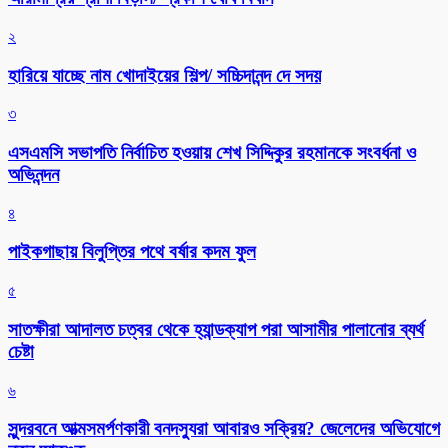
২
হারিয়ে যাচ্ছে নাম খোদাইয়ের শিল্প/ সচ্চিদানন্দ দে সদয়
৩
এসএমসি সভাপতি নির্বাচিত হওয়ায় শেখ সিদ্দিকুর রহমানকে সংবর্ধনা ও
অভিনন্দন
৪
পাইকগাছায় বিলুপ্তির পথে বর্ষার কদম ফুল
৫
সাতক্ষীরা আদালত চত্বর থেকে হ্যান্ডক্যাপ পরা আসামীর পালানোর ব্যর্থ
চেষ্টা
৬
সুন্দরবনে আত্মসমর্পণকারী বনদস্যুরা আবারও সক্রিয়? জেলেদের অভিযোগে