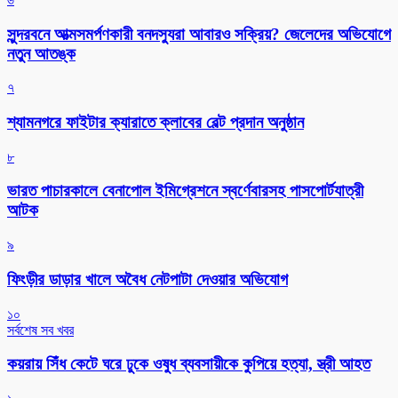
সুন্দরবনে আত্মসমর্পণকারী বনদস্যুরা আবারও সক্রিয়? জেলেদের অভিযোগে
নতুন আতঙ্ক
৭
শ্যামনগরে ফাইটার ক্যারাতে ক্লাবের বেল্ট প্রদান অনুষ্ঠান
৮
ভারত পাচারকালে বেনাপোল ইমিগ্রেশনে স্বর্ণেবারসহ পাসপোর্টযাত্রী
আটক
৯
ফিংড়ীর ডাড়ার খালে অবৈধ নেটপাটা দেওয়ার অভিযোগ
১০
সর্বশেষ সব খবর
কয়রায় সিঁধ কেটে ঘরে ঢুকে ওষুধ ব্যবসায়ীকে কুপিয়ে হত্যা, স্ত্রী আহত