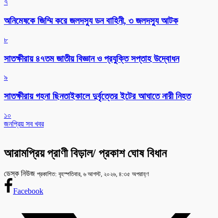
৭
অনিমেষকে জিম্মি করে জলদস্যু ডন বাহিনী, ৩ জলদস্যু আটক
৮
সাতক্ষীরায় ৪৭তম জাতীয় বিজ্ঞান ও প্রযুক্তি সপ্তাহ উদ্বোধন
৯
সাতক্ষীরায় গহনা ছিনতাইকালে দুর্বৃত্তের ইটের আঘাতে নারী নিহত
১০
জনপ্রিয় সব খবর
আরামপ্রিয় প্রাণী বিড়াল/ প্রকাশ ঘোষ বিধান
ডেস্ক নিউজ
প্রকাশিত: বৃহস্পতিবার, ৬ আগস্ট, ২০২৬, ৪:৩৫ অপরাহ্ণ
Facebook