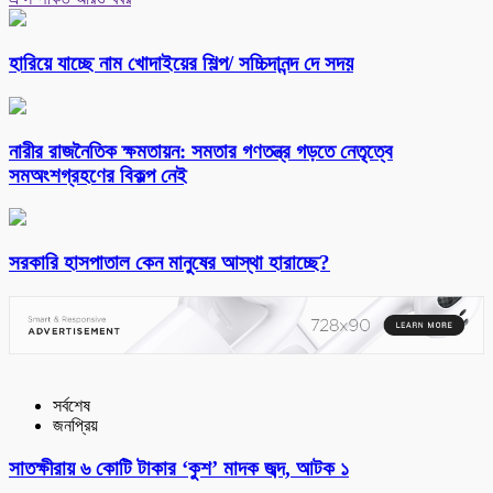
হারিয়ে যাচ্ছে নাম খোদাইয়ের শিল্প/ সচ্চিদানন্দ দে সদয়
নারীর রাজনৈতিক ক্ষমতায়ন: সমতার গণতন্ত্র গড়তে নেতৃত্বে
সমঅংশগ্রহণের বিকল্প নেই
সরকারি হাসপাতাল কেন মানুষের আস্থা হারাচ্ছে?
সর্বশেষ
জনপ্রিয়
সাতক্ষীরায় ৬ কোটি টাকার ‘কুশ’ মাদক জব্দ, আটক ১