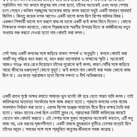
প্রতিদিন শত শত কলমে মানুষের নাম লেখা হতো, তাঁদের অনেকেই এখন অন্য পেশায়
চলে গেছেন।বর্তমান প্রজন্মের অনেকের কাছে কলম হয়তো শুধুই একটি সাধারণ ব্যবহার্য
জিনিস। কিন্তু কয়েক দশক আগেও একটি ভালো কলম ছিল বিশেষ মর্যাদার বিষয়।
একজন শিক্ষার্থী ভালো ফল করলে বাবা-মা তাকে একটি ঝর্ণা কলম কিনে দিতেন। কোনো
শিক্ষককে সম্মান জানাতে, কোনো প্রিয়জনকে স্মরণীয় উপহার দিতে বা কর্মজীবনের নতুন
অধ্যায় শুরু করতে দেওয়া হতো নাম খোদাই করা কলম।
সেই সময় একটি কলমের সঙ্গে জড়িয়ে থাকত সম্পর্ক ও অনুভূতি। কলমে খোদাই করা
নামটি শুধু পরিচয় বহন করত না, বহন করত ভালোবাসা ও সম্মানের স্মৃতি। অনেকেই
আজও যতœ করে রেখে দিয়েছেন তাঁদের পুরোনো ঝর্ণা কলম, কারণ সেটির সঙ্গে জড়িয়ে
আছে জীবনের গুরুত্বপূর্ণ কোনো মুহূর্ত। ঝর্ণা কলমে নাম খোদাই করা সহজ কোনো কাজ
ছিল না। এর জন্য প্রয়োজন হতো বিশেষ দক্ষতা ও দীর্ঘ অভিজ্ঞতার।
একটি ধাতব পৃষ্ঠে অক্ষর বসাতে সামান্য ভুল হলেই নষ্ট হয়ে যেতে পারত দামি কলম। তাই
কারিগরদের অত্যন্ত সতর্কতার সঙ্গে কাজ করতে হতো। প্রথমে কলমের ওপর নামের
অবস্থান নির্ধারণ করা হতো। এরপর বিশেষ যন্ত্রের সাহায্যে ধীরে ধীরে অক্ষর তৈরি করা
হতো। কারও হাতের লেখা ছিল এতটাই সুন্দর যে, গ্রাহকেরা নির্দিষ্ট কারিগরের কাছেই
যেতেন নাম খোদাই করাতে। এই পেশার সঙ্গে যুক্ত মানুষদের অনেকেই বলতেন, এটি শুধু
কাজ নয়, এক ধরনের সৃজনশীলতা। একটি নামকে সুন্দরভাবে ফুটিয়ে তোলার মধ্যেই ছিল
তাঁদের আনন্দ। সময়ের সঙ্গে সঙ্গে প্রযুক্তি মানুষের জীবনকে সহজ করেছে।