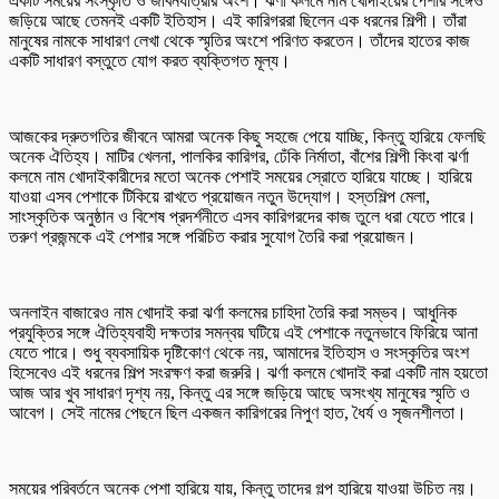
একটি সময়ের সংস্কৃতি ও জীবনযাত্রার অংশ। ঝর্ণা কলমে নাম খোদাইয়ের পেশার সঙ্গেও
জড়িয়ে আছে তেমনই একটি ইতিহাস। এই কারিগররা ছিলেন এক ধরনের শিল্পী। তাঁরা
মানুষের নামকে সাধারণ লেখা থেকে স্মৃতির অংশে পরিণত করতেন। তাঁদের হাতের কাজ
একটি সাধারণ বস্তুতে যোগ করত ব্যক্তিগত মূল্য।
আজকের দ্রুতগতির জীবনে আমরা অনেক কিছু সহজে পেয়ে যাচ্ছি, কিন্তু হারিয়ে ফেলছি
অনেক ঐতিহ্য। মাটির খেলনা, পালকির কারিগর, ঢেঁকি নির্মাতা, বাঁশের শিল্পী কিংবা ঝর্ণা
কলমে নাম খোদাইকারীদের মতো অনেক পেশাই সময়ের স্রোতে হারিয়ে যাচ্ছে। হারিয়ে
যাওয়া এসব পেশাকে টিকিয়ে রাখতে প্রয়োজন নতুন উদ্যোগ। হস্তশিল্প মেলা,
সাংস্কৃতিক অনুষ্ঠান ও বিশেষ প্রদর্শনীতে এসব কারিগরদের কাজ তুলে ধরা যেতে পারে।
তরুণ প্রজন্মকে এই পেশার সঙ্গে পরিচিত করার সুযোগ তৈরি করা প্রয়োজন।
অনলাইন বাজারেও নাম খোদাই করা ঝর্ণা কলমের চাহিদা তৈরি করা সম্ভব। আধুনিক
প্রযুক্তির সঙ্গে ঐতিহ্যবাহী দক্ষতার সমন্বয় ঘটিয়ে এই পেশাকে নতুনভাবে ফিরিয়ে আনা
যেতে পারে। শুধু ব্যবসায়িক দৃষ্টিকোণ থেকে নয়, আমাদের ইতিহাস ও সংস্কৃতির অংশ
হিসেবেও এই ধরনের শিল্প সংরক্ষণ করা জরুরি। ঝর্ণা কলমে খোদাই করা একটি নাম হয়তো
আজ আর খুব সাধারণ দৃশ্য নয়, কিন্তু এর সঙ্গে জড়িয়ে আছে অসংখ্য মানুষের স্মৃতি ও
আবেগ। সেই নামের পেছনে ছিল একজন কারিগরের নিপুণ হাত, ধৈর্য ও সৃজনশীলতা।
সময়ের পরিবর্তনে অনেক পেশা হারিয়ে যায়, কিন্তু তাদের গল্প হারিয়ে যাওয়া উচিত নয়।