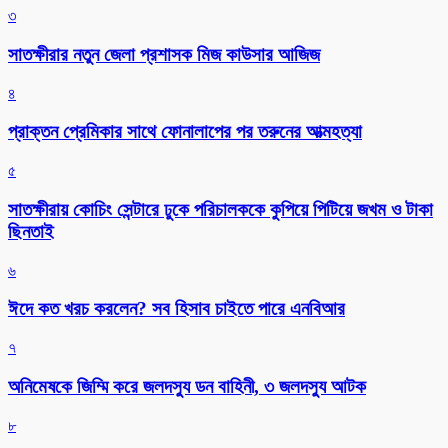
৩
সাতক্ষীরার নতুন জেলা প্রশাসক মিজ কাউসার আজিজ
৪
প্রাক্তন প্রেমিকার সাথে ফোনালাপের পর তরুনের আত্মহত্যা
৫
সাতক্ষীরায় কোচিং সেন্টারে ঢুকে পরিচালককে কুপিয়ে পিটিয়ে জখম ও টাকা
ছিনতাই
৬
ঈদে কত খরচ করলেন? সব হিসাব চাইতে পারে এনবিআর
৭
অনিমেষকে জিম্মি করে জলদস্যু ডন বাহিনী, ৩ জলদস্যু আটক
৮