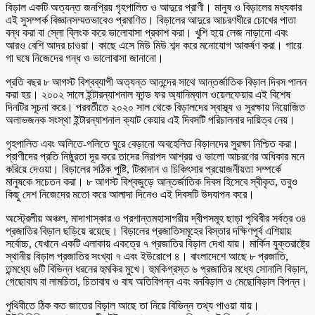
বিড়াল একটি অত্যন্ত জনপ্রিয় গৃহপালিত ও আদুরে প্রাণী। মানুষ ও বিড়ালের মধ্যকার
এই সুসম্পর্ক বিজ্ঞানসম্মতভাবেও প্রমাণিত। বিড়ালের আদুরে আচরণধীরে চোখের পাতা
বন্ধ করা বা স্লো ব্লিংক করে ভালোবাসা প্রকাশ করা। খুশি হয়ে লেজ নাড়ানো এবং
আরও বেশি আদর চাওয়া। কাছে এসে মিউ মিউ শব্দ করে মনোযোগ আকর্ষণ করা। গায়ে
গা ঘষে নিজেদের গন্ধ ও ভালোবাসা জানানো।
প্রতি বছর ৮ আগস্ট বিশ্বব্যাপী অত্যন্ত আনন্দের সাথে আন্তর্জাতিক বিড়াল দিবস পালন
করা হয়। ২০০২ সালে ইন্টারন্যাশনাল ফান্ড ফর অ্যানিম্যাল ওয়েলফেয়ার এই বিশেষ
দিনটির সূচনা করে। পরবর্তীতে ২০২০ সাল থেকে বিড়ালদের স্বাস্থ্য ও সুরক্ষায় নিয়োজিত
অলাভজনক সংস্থা ইন্টারন্যাশনাল ক্যাট কেয়ার এই দিবসটি পরিচালনার দায়িত্ব নেয়।
গৃহপালিত এবং অলিতে-গলিতে ঘুরে বেড়ানো অবহেলিত বিড়ালদের সুরক্ষা নিশ্চিত করা।
প্রাণীদের প্রতি নিষ্ঠুরতা দূর করে তাদের নিরাপদ আশ্রয় ও ভালো আচরণের অধিকার মনে
করিয়ে দেওয়া। বিড়ালের সঠিক পুষ্টি, টিকাদান ও চিকিৎসার প্রয়োজনীয়তা সম্পর্কে
মানুষকে সচেতন করা। ৮ আগস্ট বিশ্বজুড়ে আন্তর্জাতিক দিবস হিসেবে স্বীকৃত, তবুও
কিছু দেশ নিজেদের মতো করে আলাদা দিনেও এই দিবসটি উদযাপন করে।
অস্ট্রেলীয় অঞ্চল, মাদাগাস্কার ও প্রশান্তমহাসাগরীয় দ্বীপসমূহ ছাড়া পৃথিবীর সর্বত্র ৩৪
প্রজাতির বিড়াল ছড়িয়ে রয়েছে। বিড়ালের প্রজাতিসমূহের বিস্তার দক্ষিণপূর্ব এশিয়ায়
সর্বোচ্চ, যেখানে একটি এলাকায় একত্রে ৭ প্রজাতির বিড়াল দেখা যায়। মার্কিন যুক্তরাষ্ট্রে
স্থানীয় বিড়াল প্রজাতির সংখ্যা ৭ এবং ইউরোপে ৪। বাংলাদেশে আছে ৮ প্রজাতি,
তন্মধ্যে ৬টি বিভিন্ন ধরনের হুমকির মুখে। হুমকিগ্রস্ত ৬ প্রজাতির মধ্যে সোনালি বিড়াল,
গেছোবাঘ বা লামচিতা, চিতাবাঘ ও বাঘ অতিবিপন্ন এবং বনবিড়াল ও মেছোবিড়াল বিপন্ন।
পৃথিবীতে ঠিক কত জাতের বিড়াল আছে তা নিয়ে বিভিন্ন তথ্য পাওয়া যায়।