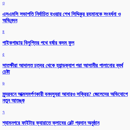
৩
এসএমসি সভাপতি নির্বাচিত হওয়ায় শেখ সিদ্দিকুর রহমানকে সংবর্ধনা ও
অভিনন্দন
৪
পাইকগাছায় বিলুপ্তির পথে বর্ষার কদম ফুল
৫
সাতক্ষীরা আদালত চত্বর থেকে হ্যান্ডক্যাপ পরা আসামীর পালানোর ব্যর্থ
চেষ্টা
৬
সুন্দরবনে আত্মসমর্পণকারী বনদস্যুরা আবারও সক্রিয়? জেলেদের অভিযোগে
নতুন আতঙ্ক
৭
শ্যামনগরে ফাইটার ক্যারাতে ক্লাবের বেল্ট প্রদান অনুষ্ঠান