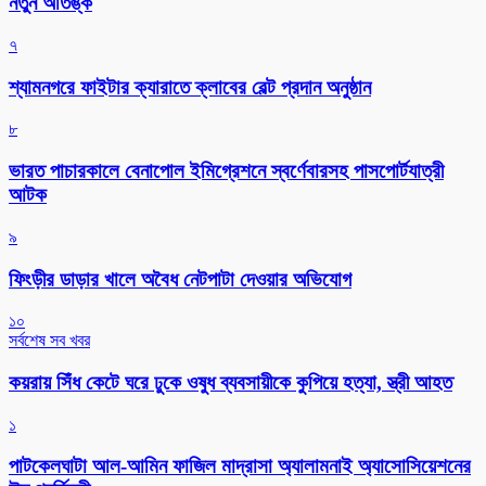
নতুন আতঙ্ক
৭
শ্যামনগরে ফাইটার ক্যারাতে ক্লাবের বেল্ট প্রদান অনুষ্ঠান
৮
ভারত পাচারকালে বেনাপোল ইমিগ্রেশনে স্বর্ণেবারসহ পাসপোর্টযাত্রী
আটক
৯
ফিংড়ীর ডাড়ার খালে অবৈধ নেটপাটা দেওয়ার অভিযোগ
১০
সর্বশেষ সব খবর
কয়রায় সিঁধ কেটে ঘরে ঢুকে ওষুধ ব্যবসায়ীকে কুপিয়ে হত্যা, স্ত্রী আহত
১
পাটকেলঘাটা আল-আমিন ফাজিল মাদ্রাসা অ্যালামনাই অ্যাসোসিয়েশনের