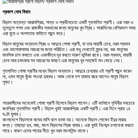
প্রকাশ ঘোষ বিধান
বিড়াল অত্যন্ত আরামপ্রিয়, শান্ত ও স্বাধীনচেতা একটি গৃহপালিত প্রাণী। এরা নরম ও
তুলতুলে পশম এবং রাজকীয় স্বভাবের জন্য মানুষের খুব প্রিয়। সারাদিনের বেশিরভাগ সময়
এরা ঘুমে ও অলসতায় কাটাতে পছন্দ করে।
বিড়াল মানুষের অন্যতম প্রিয় ও আদুরে পোষা প্রাণী, যা তার মায়াবী চোখ, নরম স্বভাব
এবং ভালোবাসাময় আচরণের জন্য পরিচিত। এরা শুধু দেখতেই সুন্দর নয়, বরং মানুষের
মানসিক চাপ কমাতে এবং একাকীত্ব দূর করতে দারুণ ভূমিকা রাখে। নরম স্বভাব, মায়াবী
চোখ আর চমৎকার সব আচরণের কারণে এরা মানুষের খুব সহজেই মন কেড়ে নেয়।
গৃহপালিত পোষা প্রাণীর মধ্যে বিড়াল অন্যতম। আদুরে চেহারার এই প্রাণী পছন্দ করেন
না, এমন মানুষ খুঁজে পাওয়া দুষ্কর। আজ থেকে দশ হাজার বছর আগেও মানুষ বিড়াল
পুষত।
শহরবাসীদের অনেকেই পোষা প্রাণী হিসেবে বিড়াল পালেন। এটি বর্তমানে পৃথিবীর সবচেয়ে
জনপ্রিয় গৃহপালিত প্রাণী। বিড়াল খুবই আরামপ্রিয় একটি প্রাণী। এরা দিনে প্রায় ১৪
ঘণ্টা ঘুমায়।
বাংলাদেশে বিড়ালকে বাঘের মাসি বলে ডাকা হয়। অনেকে বিড়াল পোষেন ইঁদুর মারার
জন্য। তাছাড়া দুধ, মাছ, মাংস বিড়ালের প্রিয় খাবার। এরা খুবই নিঃশব্দে চলাফেরা করতে
পারে। কারণ এদের পায়ের নীচে খুব নরম মাংসপিন্ড থাকে।