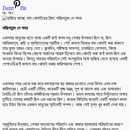
Tweet
Pin
অ-
অ+
সচ্চিদানন্দ দে সদয়
একসময় মানুষের হাতে থাকা একটি ঝর্ণা কলম শুধু লেখার উপকরণ ছিল না, ছিল
আভিজাত্য, রুচি ও ব্যক্তিত্বের প্রতীক। সেই কলমে নিজের নাম খোদাই করা থাকলে
তার মূল্য আরও বেড়ে যেত। জন্মদিন, পরীক্ষায় সাফল্য, চাকরিতে যোগদান, বিদায়
সংবর্ধনা কিংবা বিশেষ কোনো অর্জনের স্মারক হিসেবে নাম খোদাই করা ঝর্ণা কলম ছিল এক
অনন্য উপহার। কিন্তু সময়ের পরিবর্তনে সেই সংস্কৃতির সঙ্গে হারিয়ে যেতে বসেছে একটি
পেশাওÑঝর্ণা কলমে নাম খোদাই করার কারিগরদের পেশা।
একসময় শহর থেকে শুরু করে মফস্বলের বড় বাজার গুলোতে দেখা মিলত এসব দক্ষ
কারিগরের। ছোট্ট একটি টেবিল, কয়েকটি সূক্ষ্ম যন্ত্র, লুপ বা আতস কাচ এবং অসাধারণ
ধৈর্যÑএই ছিল তাঁদের কর্মজীবনের প্রধান উপকরণ। ধাতব কলমের গায়ে নিখুঁতভাবে অক্ষর
ফুটিয়ে তোলার কাজটি ছিল এক ধরনের শিল্প। কয়েক মিনিটের মধ্যেই একটি সাধারণ কলম
হয়ে উঠত বিশেষ একজন মানুষের স্মৃতিবাহী সম্পদ। আজ সেই দৃশ্য খুব কমই দেখা যায়।
প্রযুক্তির উন্নয়ন, লেখার অভ্যাসের পরিবর্তন এবং বাজার ব্যবস্থার পরিবর্তনের কারণে
ঝর্ণা কলমে নাম খোদাইয়ের ঐতিহ্য ধীরে ধীরে হারিয়ে যাচ্ছে। একসময় যাঁদের হাতে