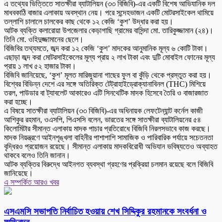
এ তথ্যের ভিত্তিতে সাতক্ষীরা ব্যাটালিয়ন (৩৩ বিজিবি)-এর একটি বিশেষ আভিযানিক দল
মাধবকাঠি বাজার এলাকায় অবস্থান নেয়। পরে সন্দেহভাজন একটি মোটরসাইকেল থামিয়ে
তল্লাশি চালালে চালকের কাছ থেকে ১২ কেজি ‘কুশ’ উদ্ধার করা হয়।
আটক ব্যক্তি কলারোয়া উপজেলার কেড়াগাছি গ্রামের বাসিন্দা মো. তারিকুজ্জামান (২৪)।
তিনি মো. ওহিদুজ্জামানের ছেলে।
বিজিবির তথ্যমতে, জব্দ করা ১২ কেজি ‘কুশ’ মাদকের আনুমানিক মূল্য ৬ কোটি টাকা।
এছাড়া জব্দ করা মোটরসাইকেলের মূল্য প্রায় ২ লাখ টাকা এবং দুটি মোবাইল ফোনের মূল্য
প্রায় ১ লাখ ৫২ হাজার টাকা।
বিজিবি জানিয়েছে, ‘কুশ’ মূলত মারিজুয়ানা গাছের ফুল বা কুঁড়ি থেকে প্রস্তুত করা হয়।
বিশ্বের বিভিন্ন দেশে এর সঙ্গে অতিরিক্ত টেট্রাহাইড্রোক্যানাবিনল (THC) মিশিয়ে
তরল, পাউডার বা ট্যাবলেট আকারেও এটি সিনথেটিক মাদক হিসেবে তৈরি ও বাজারজাত
করা হচ্ছে।
এ বিষয়ে সাতক্ষীরা ব্যাটালিয়ন (৩৩ বিজিবি)-এর অধিনায়ক লেফটেন্যান্ট কর্নেল কাজী
আশিকুর রহমান, ওএসপি, পিএসসি বলেন, ভারতের সঙ্গে সাতক্ষীরা ব্যাটালিয়নের ৫৪
কিলোমিটার সীমান্ত এলাকায় মাদক পাচার প্রতিরোধে বিজিবি নিরলসভাবে কাজ করছে।
মাদক নিয়ন্ত্রণে আইনশৃঙ্খলা বাহিনীর পাশাপাশি সামাজিক ও পারিবারিক পর্যায়ে সচেতনতা
বৃদ্ধিরও প্রয়োজন রয়েছে। সীমান্ত এলাকায় মাদকবিরোধী অভিযান ভবিষ্যতেও অব্যাহত
থাকবে বলেও তিনি জানান।
আটক ব্যক্তির বিরুদ্ধে আইনগত ব্যবস্থা গ্রহণের প্রক্রিয়া চলমান রয়েছে বলে বিজিবি
জানিয়েছে।
এ সম্পর্কিত আরও খবর
এসএমসি সভাপতি নির্বাচিত হওয়ায় শেখ সিদ্দিকুর রহমানকে সংবর্ধনা ও