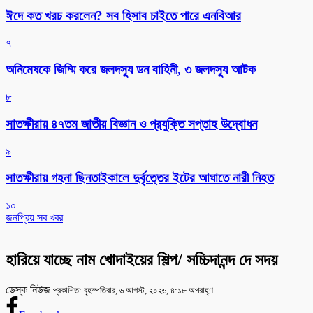
ঈদে কত খরচ করলেন? সব হিসাব চাইতে পারে এনবিআর
৭
অনিমেষকে জিম্মি করে জলদস্যু ডন বাহিনী, ৩ জলদস্যু আটক
৮
সাতক্ষীরায় ৪৭তম জাতীয় বিজ্ঞান ও প্রযুক্তি সপ্তাহ উদ্বোধন
৯
সাতক্ষীরায় গহনা ছিনতাইকালে দুর্বৃত্তের ইটের আঘাতে নারী নিহত
১০
জনপ্রিয় সব খবর
হারিয়ে যাচ্ছে নাম খোদাইয়ের শিল্প/ সচ্চিদানন্দ দে সদয়
ডেস্ক নিউজ
প্রকাশিত: বৃহস্পতিবার, ৬ আগস্ট, ২০২৬, ৪:১৮ অপরাহ্ণ