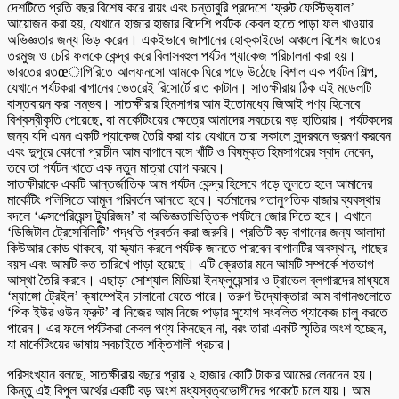
দেশটিতে প্রতি বছর বিশেষ করে রায়ং এবং চন্তাবুরি প্রদেশে ‘ফ্রুট ফেস্টিভ্যাল’
আয়োজন করা হয়, যেখানে হাজার হাজার বিদেশি পর্যটক কেবল হাতে পাড়া ফল খাওয়ার
অভিজ্ঞতার জন্য ভিড় করেন। একইভাবে জাপানের হোক্কাইডো অঞ্চলে বিশেষ জাতের
তরমুজ ও চেরি ফলকে কেন্দ্র করে বিলাসবহুল পর্যটন প্যাকেজ পরিচালনা করা হয়।
ভারতের রতœাগিরিতে আলফনসো আমকে ঘিরে গড়ে উঠেছে বিশাল এক পর্যটন শিল্প,
যেখানে পর্যটকরা বাগানের ভেতরেই রিসোর্টে রাত কাটান। সাতক্ষীরায় ঠিক এই মডেলটি
বাস্তবায়ন করা সম্ভব। সাতক্ষীরার হিমসাগর আম ইতোমধ্যে জিআই পণ্য হিসেবে
বিশ্বস্বীকৃতি পেয়েছে, যা মার্কেটিংয়ের ক্ষেত্রে আমাদের সবচেয়ে বড় হাতিয়ার। পর্যটকদের
জন্য যদি এমন একটি প্যাকেজ তৈরি করা যায় যেখানে তারা সকালে সুন্দরবনে ভ্রমণ করবেন
এবং দুপুরে কোনো প্রাচীন আম বাগানে বসে খাঁটি ও বিষমুক্ত হিমসাগরের স্বাদ নেবেন,
তবে তা পর্যটন খাতে এক নতুন মাত্রা যোগ করবে।
সাতক্ষীরাকে একটি আন্তর্জাতিক আম পর্যটন কেন্দ্র হিসেবে গড়ে তুলতে হলে আমাদের
মার্কেটিং পলিসিতে আমূল পরিবর্তন আনতে হবে। বর্তমানের গতানুগতিক বাজার ব্যবস্থার
বদলে ‘এক্সপেরিয়েন্স ট্যুরিজম’ বা অভিজ্ঞতাভিত্তিক পর্যটনে জোর দিতে হবে। এখানে
‘ডিজিটাল ট্রেসেবিলিটি’ পদ্ধতি প্রবর্তন করা জরুরি। প্রতিটি বড় বাগানের জন্য আলাদা
কিউআর কোড থাকবে, যা স্ক্যান করলে পর্যটক জানতে পারবেন বাগানটির অবস্থান, গাছের
বয়স এবং আমটি কত তারিখে পাড়া হয়েছে। এটি ক্রেতার মনে আমটি সম্পর্কে শতভাগ
আস্থা তৈরি করবে। এছাড়া সোশ্যাল মিডিয়া ইনফ্লুয়েন্সার ও ট্রাভেল ব্লগারদের মাধ্যমে
‘ম্যাঙ্গো ট্রেইল’ ক্যাম্পেইন চালানো যেতে পারে। তরুণ উদ্যোক্তারা আম বাগানগুলোতে
‘পিক ইউর ওউন ফ্রুট’ বা নিজের আম নিজে পাড়ার সুযোগ সংবলিত প্যাকেজ চালু করতে
পারেন। এর ফলে পর্যটকরা কেবল পণ্য কিনছেন না, বরং তারা একটি স্মৃতির অংশ হচ্ছেন,
যা মার্কেটিংয়ের ভাষায় সবচাইতে শক্তিশালী প্রচার।
পরিসংখ্যান বলছে, সাতক্ষীরায় বছরে প্রায় ২ হাজার কোটি টাকার আমের লেনদেন হয়।
কিন্তু এই বিপুল অর্থের একটি বড় অংশ মধ্যস্বত্বভোগীদের পকেটে চলে যায়। আম