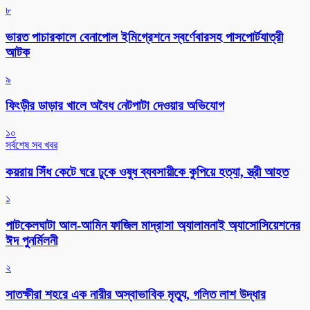
৮
ভারত পাচারকালে বেনাপোল ইমিগ্রেশনে স্বর্ণেবারসহ পাসপোর্টযাত্রী
আটক
৯
ফিংড়ীর ডাড়ার খালে অবৈধ নেটপাটা দেওয়ার অভিযোগ
১০
সর্বশেষ সব খবর
কয়রায় সিঁধ কেটে ঘরে ঢুকে ওষুধ ব্যবসায়ীকে কুপিয়ে হত্যা, স্ত্রী আহত
১
পাটকেলঘাটা আল-আমিন ফাজিল মাদ্রাসা অ্যালামনাই অ্যাসোসিয়েশনের
ঈদ পুনর্মিলনী
২
সাতক্ষীরা শহরে এক নারীর অস্বাভাবিক মৃত্যু, গলিত লাশ উদ্ধার