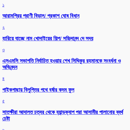
১
আরামপ্রিয় প্রাণী বিড়াল/ প্রকাশ ঘোষ বিধান
২
হারিয়ে যাচ্ছে নাম খোদাইয়ের শিল্প/ সচ্চিদানন্দ দে সদয়
৩
এসএমসি সভাপতি নির্বাচিত হওয়ায় শেখ সিদ্দিকুর রহমানকে সংবর্ধনা ও
অভিনন্দন
৪
পাইকগাছায় বিলুপ্তির পথে বর্ষার কদম ফুল
৫
সাতক্ষীরা আদালত চত্বর থেকে হ্যান্ডক্যাপ পরা আসামীর পালানোর ব্যর্থ
চেষ্টা
৬