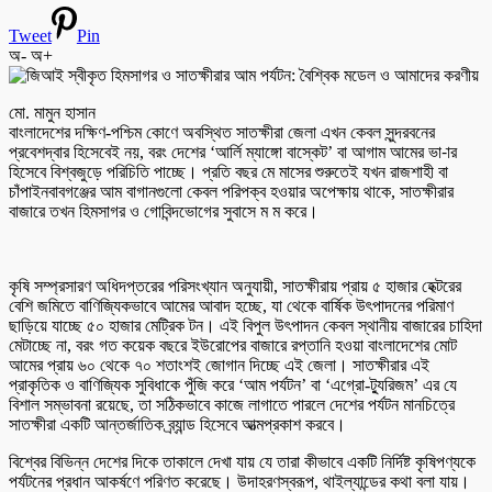
Tweet
Pin
অ-
অ+
মো. মামুন হাসান
বাংলাদেশের দক্ষিণ-পশ্চিম কোণে অবস্থিত সাতক্ষীরা জেলা এখন কেবল সুন্দরবনের
প্রবেশদ্বার হিসেবেই নয়, বরং দেশের ‘আর্লি ম্যাঙ্গো বাস্কেট’ বা আগাম আমের ভা-ার
হিসেবে বিশ্বজুড়ে পরিচিতি পাচ্ছে। প্রতি বছর মে মাসের শুরুতেই যখন রাজশাহী বা
চাঁপাইনবাবগঞ্জের আম বাগানগুলো কেবল পরিপক্ব হওয়ার অপেক্ষায় থাকে, সাতক্ষীরার
বাজারে তখন হিমসাগর ও গোবিন্দভোগের সুবাসে ম ম করে।
কৃষি সম্প্রসারণ অধিদপ্তরের পরিসংখ্যান অনুযায়ী, সাতক্ষীরায় প্রায় ৫ হাজার হেক্টরের
বেশি জমিতে বাণিজ্যিকভাবে আমের আবাদ হচ্ছে, যা থেকে বার্ষিক উৎপাদনের পরিমাণ
ছাড়িয়ে যাচ্ছে ৫০ হাজার মেট্রিক টন। এই বিপুল উৎপাদন কেবল স্থানীয় বাজারের চাহিদা
মেটাচ্ছে না, বরং গত কয়েক বছরে ইউরোপের বাজারে রপ্তানি হওয়া বাংলাদেশের মোট
আমের প্রায় ৬০ থেকে ৭০ শতাংশই জোগান দিচ্ছে এই জেলা। সাতক্ষীরার এই
প্রাকৃতিক ও বাণিজ্যিক সুবিধাকে পুঁজি করে ‘আম পর্যটন’ বা ‘এগ্রো-ট্যুরিজম’ এর যে
বিশাল সম্ভাবনা রয়েছে, তা সঠিকভাবে কাজে লাগাতে পারলে দেশের পর্যটন মানচিত্রে
সাতক্ষীরা একটি আন্তর্জাতিক ব্র্যান্ড হিসেবে আত্মপ্রকাশ করবে।
বিশ্বের বিভিন্ন দেশের দিকে তাকালে দেখা যায় যে তারা কীভাবে একটি নির্দিষ্ট কৃষিপণ্যকে
পর্যটনের প্রধান আকর্ষণে পরিণত করেছে। উদাহরণস্বরূপ, থাইল্যান্ডের কথা বলা যায়।