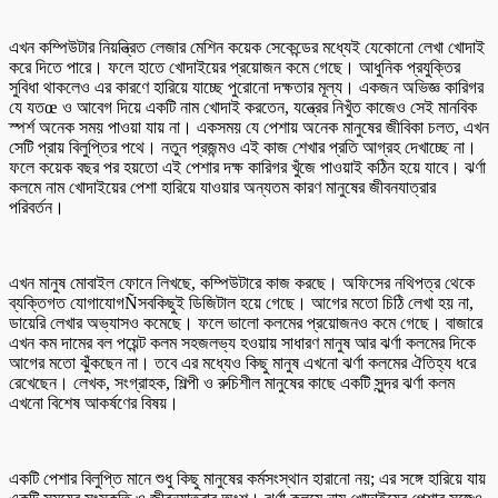
এখন কম্পিউটার নিয়ন্ত্রিত লেজার মেশিন কয়েক সেকেন্ডের মধ্যেই যেকোনো লেখা খোদাই
করে দিতে পারে। ফলে হাতে খোদাইয়ের প্রয়োজন কমে গেছে। আধুনিক প্রযুক্তির
সুবিধা থাকলেও এর কারণে হারিয়ে যাচ্ছে পুরোনো দক্ষতার মূল্য। একজন অভিজ্ঞ কারিগর
যে যতœ ও আবেগ দিয়ে একটি নাম খোদাই করতেন, যন্ত্রের নিখুঁত কাজেও সেই মানবিক
স্পর্শ অনেক সময় পাওয়া যায় না। একসময় যে পেশায় অনেক মানুষের জীবিকা চলত, এখন
সেটি প্রায় বিলুপ্তির পথে। নতুন প্রজন্মও এই কাজ শেখার প্রতি আগ্রহ দেখাচ্ছে না।
ফলে কয়েক বছর পর হয়তো এই পেশার দক্ষ কারিগর খুঁজে পাওয়াই কঠিন হয়ে যাবে। ঝর্ণা
কলমে নাম খোদাইয়ের পেশা হারিয়ে যাওয়ার অন্যতম কারণ মানুষের জীবনযাত্রার
পরিবর্তন।
এখন মানুষ মোবাইল ফোনে লিখছে, কম্পিউটারে কাজ করছে। অফিসের নথিপত্র থেকে
ব্যক্তিগত যোগাযোগÑসবকিছুই ডিজিটাল হয়ে গেছে। আগের মতো চিঠি লেখা হয় না,
ডায়েরি লেখার অভ্যাসও কমেছে। ফলে ভালো কলমের প্রয়োজনও কমে গেছে। বাজারে
এখন কম দামের বল পয়েন্ট কলম সহজলভ্য হওয়ায় সাধারণ মানুষ আর ঝর্ণা কলমের দিকে
আগের মতো ঝুঁকছেন না। তবে এর মধ্যেও কিছু মানুষ এখনো ঝর্ণা কলমের ঐতিহ্য ধরে
রেখেছেন। লেখক, সংগ্রাহক, শিল্পী ও রুচিশীল মানুষের কাছে একটি সুন্দর ঝর্ণা কলম
এখনো বিশেষ আকর্ষণের বিষয়।
একটি পেশার বিলুপ্তি মানে শুধু কিছু মানুষের কর্মসংস্থান হারানো নয়; এর সঙ্গে হারিয়ে যায়