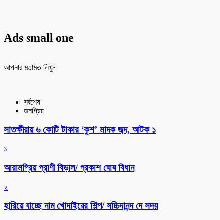
Ads small one
আপনার মতামত লিখুন
সর্বশেষ
জনপ্রিয়
সাতক্ষীরায় ৬ কোটি টাকার ‘কুশ’ মাদক জব্দ, আটক ১
১
আরামপ্রিয় প্রাণী বিড়াল/ প্রকাশ ঘোষ বিধান
২
হারিয়ে যাচ্ছে নাম খোদাইয়ের শিল্প/ সচ্চিদানন্দ দে সদয়