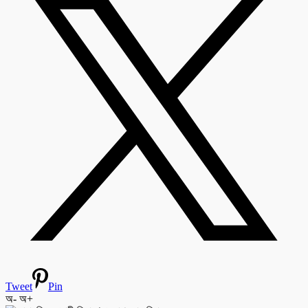
Tweet
Pin
অ-
অ+