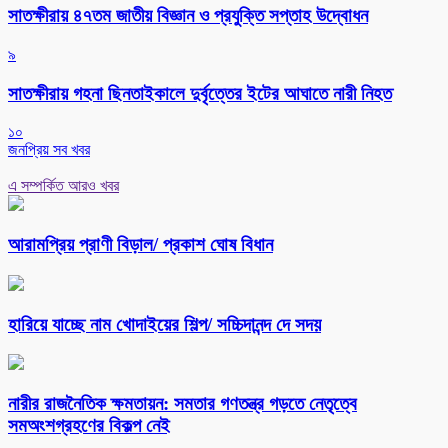
সাতক্ষীরায় ৪৭তম জাতীয় বিজ্ঞান ও প্রযুক্তি সপ্তাহ উদ্বোধন
৯
সাতক্ষীরায় গহনা ছিনতাইকালে দুর্বৃত্তের ইটের আঘাতে নারী নিহত
১০
জনপ্রিয় সব খবর
এ সম্পর্কিত আরও খবর
আরামপ্রিয় প্রাণী বিড়াল/ প্রকাশ ঘোষ বিধান
হারিয়ে যাচ্ছে নাম খোদাইয়ের শিল্প/ সচ্চিদানন্দ দে সদয়
নারীর রাজনৈতিক ক্ষমতায়ন: সমতার গণতন্ত্র গড়তে নেতৃত্বে
সমঅংশগ্রহণের বিকল্প নেই