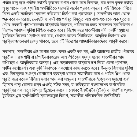
পর্যটন চালু হলে পর্যটক সরাসরি কৃষকের বাগান থেকে আম কিনবেন, যার ফলে কৃষক ন্যায্য
মূল্য পাবেন এবং স্থানীয় অর্থনীতিতে সরাসরি অর্থের প্রবাহ বাড়বে। এই শিল্পকে এগিয়ে
নিতে একটি সমন্বিত ‘ম্যাঙ্গো করিডোর’ নির্মাণ করা প্রয়োজন। সাতক্ষীরার তালা থেকে
শুরু করে কলারোয়া, দেবহাটা ও কালীগঞ্জ পর্যন্ত বিস্তৃত আম বাগানগুলোকে এক সুতোয়
গেঁথে সরকারি পৃষ্ঠপোষকতায় রাস্তাঘাট উন্নয়ন, পর্যটকদের জন্য মানসম্মত স্যানিটেশন ও
নিরাপদ আবাসন সুবিধা নিশ্চিত করতে হবে। বিশেষ করে সাতক্ষীরায় যদি একটি ‘ম্যাঙ্গো
ট্যুরিজম ভিলেজ’ স্থাপন করা যায়, যেখানে আমের মিউজিয়াম, আধুনিক হিমাগার এবং
প্রক্রিয়াজাতকরণ কেন্দ্র থাকবে, তবে এটি বিদেশের আমদানিকারকদেরও আকৃষ্ট করবে।
সবশেষে, সাতক্ষীরার এই আগাম আম কেবল একটি ফল নয়, এটি আমাদের জাতীয় গৌরবের
প্রতীক। রাজশাহী বা চাঁপাইনবাবগঞ্জের আম ঐতিহ্যে সমৃদ্ধ হলেও সাতক্ষীরার আম
বাণিজ্যে ও আধুনিকতায় অনন্য। এই সম্ভাবনাকে বাস্তবে রূপ দিতে জেলা প্রশাসন,
পর্যটন কর্পোরেশন এবং কৃষি বিভাগকে একযোগে কাজ করতে হবে। উন্নত হিমাগার সুবিধা
এবং বিমানবন্দর সংলগ্ন যোগাযোগ ব্যবস্থা থাকলে সাতক্ষীরার আম ও পর্যটন শিল্প থেকে
প্রতি বছর কয়েক বিলিয়ন ডলার আয় করা সম্ভব। সাতক্ষীরাকে ‘গ্লোবাল ম্যাঙ্গো হাব’
হিসেবে গড়ে তোলার জন্য এখনই সঠিক সময়, যা ভবিষ্যতে বাংলাদেশের অর্থনৈতিক
প্রবৃদ্ধির এক নতুন দিগন্ত উন্মোচন করবে। লেখক: ইনস্ট্রাক্টর (টেক) ও বিভাগীয় প্রধান,
ট্যুরিজম এন্ড হসপিটালিটি ম্যানেজমেন্ট বিভাগ, সাতক্ষীরা পলিটেকনিক ইনস্টিটিউট