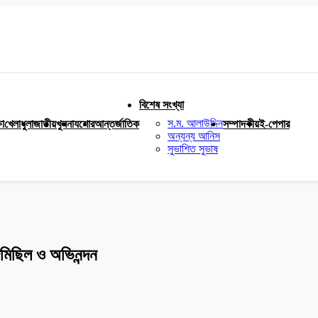
বিশেষ সংখ্যা
স.ম. আলাউদ্দিন
ষা
খেলাধুলা
জাতীয়
খুলনা
যশোর
আন্তর্জাতিক
সম্পাদকীয়
ই-পেপার
অন্যন্য আনিস
সুভাশিত সুভাষ
মিছিল ও অভিনন্দন