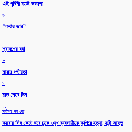
এই পৃথিবী বড়ই অভাগা
৬
“কথার ভার”
৭
শ্রাবণের বর্ষা
৮
মায়ার গভীরতা
৯
রাত শেষে দিন
১০
সর্বশেষ সব খবর
কয়রায় সিঁধ কেটে ঘরে ঢুকে ওষুধ ব্যবসায়ীকে কুপিয়ে হত্যা, স্ত্রী আহত