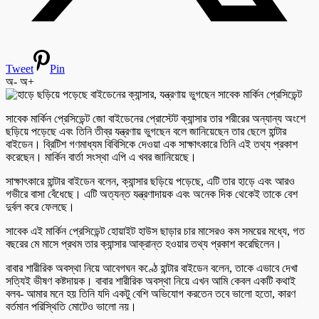
Tweet
Pin
অ-
অ+
সাবেক মার্কিন প্রেসিডেন্ট জো বাইডেনের প্রোস্টেট ক্যান্সার তার শরীরের অন্যান্য অংশে
ছড়িয়ে পড়েছে এবং তিনি তীব্র যন্ত্রণায় ভুগছেন বলে জানিয়েছেন তার ছেলে হান্টার
বাইডেন। ব্রিটিশ গণমাধ্যম বিবিসিকে দেওয়া এক সাক্ষাৎকারে তিনি এই তথ্য প্রকাশ
করেছেন। মার্কিন বার্তা সংস্থা এপি এ খবর জানিয়েছে।
সাক্ষাৎকারে হান্টার বাইডেন বলেন, ক্যান্সার ছড়িয়ে পড়েছে, এটি তার হাড়ে এবং আরও
গভীরে বাসা বেঁধেছে। এটি অত্যন্ত যন্ত্রণাদায়ক এবং অনেক দিক থেকেই তাকে বেশ
দুর্বল করে ফেলছে।
সাবেক এই মার্কিন প্রেসিডেন্ট হোয়াইট হাউস ছাড়ার চার মাসেরও কম সময়ের মধ্যে, গত
বছরের মে মাসে প্রথম তার ক্যান্সার আক্রান্ত হওয়ার তথ্য প্রকাশ করেছিলেন।
বাবার শারীরিক অবস্থা নিয়ে আবেগঘন কণ্ঠে হান্টার বাইডেন বলেন, তাকে এভাবে দেখা
সত্যিই ভীষণ কষ্টদায়ক। বাবার শারীরিক অবস্থা নিয়ে এখন আমি কেবল একটি কথাই
বলব- আমার মনে হয় তিনি যদি একটু বেশি অভিযোগ করতেন তবে ভালো হতো, কারণ
বর্তমান পরিস্থিতি মোটেও ভালো নয়।