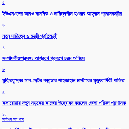
৫
ইউএনওদের আরও মানবিক ও দায়িত্বশীল হওয়ার আহ্বান প্রধানমন্ত্রীর
৬
নতুন দায়িত্বে ৬ মন্ত্রী-প্রতিমন্ত্রী
৭
সম্পাদকীয়/প্রসঙ্গ: আশ্রয়ণ প্রকল্পে চরম অনিয়ম
৮
মুক্তিযুদ্ধের সাব-সেক্টর কমান্ডার শাহজাহান মাস্টারের মৃত্যুবার্ষিকী পালিত
৯
কলারোয়ায় নতুন সড়কের কাজের উদ্বোধন করলেন জেলা পরিষদ প্রশাসক
১০
সর্বশেষ সব খবর