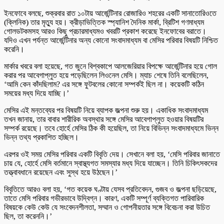
ইনফোবে বলছে, শুক্রবার রাত ১০টায় আর্জেন্টিনার রোজারিও শহরের একটি সানাতোরিওতে
(ক্লিনিক) তার মৃত্যু হয়। ক্রীড়াভিত্তিক স্প্যানিশ দৈনিক মার্কা, ব্রিটিশ গণমাধ্যম
গোলডটকমসহ আরও কিছু প্রচারমাধ্যমও খবরটি প্রকাশ করেছে ইনফোবের বরাতে।
যদিও এখন পর্যন্ত আর্জেন্টিনার অন্য কোনো সংবাদমাধ্যম বা মেসির পরিবার বিষয়টি নিশ্চিত
করেনি।
মার্কার খবরে বলা হয়েছে, গত জুনে বিশ্বকাপে আলজেরিয়ার বিপক্ষে আর্জেন্টিনার হয়ে গোল
করার পর আবেগাপ্লুত হয়ে পড়েছিলেন লিওনেল মেসি। ম্যাচ শেষে তিনি বলেছিলেন,
‘আমি কেন কাঁদছিলাম? এর সঙ্গে ফুটবলের কোনো সম্পর্কই ছিল না। কয়েকটি কঠিন
সময়ের মধ্য দিয়ে যাচ্ছি।’
মেসির এই মন্তব্যের পর বিষয়টি নিয়ে ব্যাপক জল্পনা শুরু হয়। একাধিক সংবাদমাধ্যম
তখন জানায়, তার বাবার শারীরিক অবস্থার সঙ্গে মেসির আবেগাপ্লুত হওয়ার বিষয়টির
সম্পর্ক রয়েছে। তবে হোর্হে মেসির ঠিক কী হয়েছিল, তা নিয়ে বিভিন্ন সংবাদমাধ্যমে ভিন্ন
ভিন্ন তথ্য প্রকাশিত হচ্ছিল।
এরপর ওই সময় মেসির পরিবার একটি বিবৃতি দেয়। সেখানে বলা হয়, ‘মেসি পরিবার জানাতে
চায় যে, হোর্হে মেসি বর্তমানে স্বাস্থ্যগত সমস্যার মধ্য দিয়ে যাচ্ছেন। তিনি চিকিৎসকদের
তত্ত্বাবধানে রয়েছেন এবং সুস্থ হয়ে উঠছেন।’
বিবৃতিতে আরও বলা হয়, ‘গত কয়েক ঘণ্টায় যেসব প্রতিবেদন, গুজব ও জল্পনা ছড়িয়েছে,
তাতে মেসি পরিবার গভীরভাবে উদ্বিগ্ন। কারণ, একটি সম্পূর্ণ ব্যক্তিগত পারিবারিক
বিষয়কে কেউ কেউ যে সংবেদনশীলতা, সম্মান ও গোপনীয়তার সঙ্গে বিবেচনা করা উচিত
ছিল, তা করেননি।’