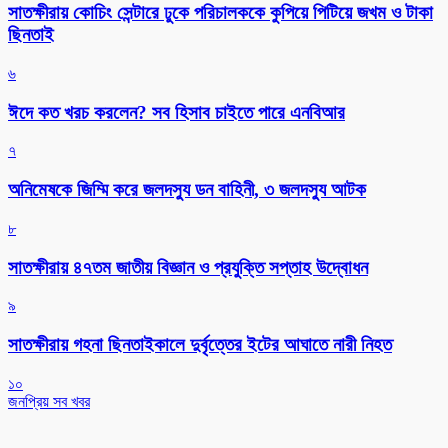
সাতক্ষীরায় কোচিং সেন্টারে ঢুকে পরিচালককে কুপিয়ে পিটিয়ে জখম ও টাকা
ছিনতাই
৬
ঈদে কত খরচ করলেন? সব হিসাব চাইতে পারে এনবিআর
৭
অনিমেষকে জিম্মি করে জলদস্যু ডন বাহিনী, ৩ জলদস্যু আটক
৮
সাতক্ষীরায় ৪৭তম জাতীয় বিজ্ঞান ও প্রযুক্তি সপ্তাহ উদ্বোধন
৯
সাতক্ষীরায় গহনা ছিনতাইকালে দুর্বৃত্তের ইটের আঘাতে নারী নিহত
১০
জনপ্রিয় সব খবর