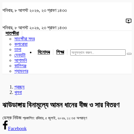
শনিবার, ৮ আগস্ট ২০২৬, ২৩ শ্রাবণ ১৪৩৩
শনিবার, ৮ আগস্ট ২০২৬, ২৩ শ্রাবণ ১৪৩৩
সাতক্ষীরা
সাতক্ষীরা সদর
কলারোয়া
তালা
বিনোদন
শিক্ষা
খেলাধুলা
জাতীয়
খুলনা
যশোর
দেবহাটা
আশাশুনি
কালিগঞ্জ
শ্যামনগর
প্রচ্ছদ
খুলনা
ঝাউডাঙ্গায় বিনামূল্যে আমন ধানের বীজ ও সার বিতরণ
ডেস্ক নিউজ
প্রকাশিত: রবিবার, ৫ জুলাই, ২০২৬, ১১:৩৫ অপরাহ্ণ
Facebook