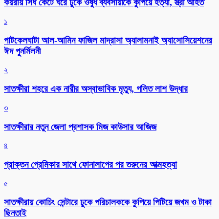
কয়রায় সিঁধ কেটে ঘরে ঢুকে ওষুধ ব্যবসায়ীকে কুপিয়ে হত্যা, স্ত্রী আহত
১
পাটকেলঘাটা আল-আমিন ফাজিল মাদ্রাসা অ্যালামনাই অ্যাসোসিয়েশনের
ঈদ পুনর্মিলনী
২
সাতক্ষীরা শহরে এক নারীর অস্বাভাবিক মৃত্যু, গলিত লাশ উদ্ধার
৩
সাতক্ষীরার নতুন জেলা প্রশাসক মিজ কাউসার আজিজ
৪
প্রাক্তন প্রেমিকার সাথে ফোনালাপের পর তরুনের আত্মহত্যা
৫
সাতক্ষীরায় কোচিং সেন্টারে ঢুকে পরিচালককে কুপিয়ে পিটিয়ে জখম ও টাকা
ছিনতাই