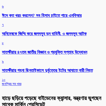
৬
ঈদে কত খরচ করলেন? সব হিসাব চাইতে পারে এনবিআর
৭
অনিমেষকে জিম্মি করে জলদস্যু ডন বাহিনী, ৩ জলদস্যু আটক
৮
সাতক্ষীরায় ৪৭তম জাতীয় বিজ্ঞান ও প্রযুক্তি সপ্তাহ উদ্বোধন
৯
সাতক্ষীরায় গহনা ছিনতাইকালে দুর্বৃত্তের ইটের আঘাতে নারী নিহত
১০
জনপ্রিয় সব খবর
হাড়ে ছড়িয়ে পড়েছে বাইডেনের ক্যান্সার, যন্ত্রণায় ভুগছেন
সাবেক মার্কিন প্রেসিডেন্ট