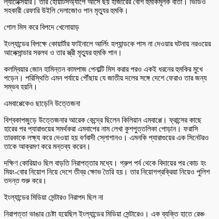
ল্যাটেক্সিয়ার। তার হোয়াটসঅ্যাপে আসে ছয় হাজারের বেশি হুমকিমূলক বার্তা। ভিডিও
সহকারী রেফারি উইলি দেলাজোও পান মৃত্যুর হুমকি।
গোল মিস করে বিপদে খেলোয়াড়
ইংল্যান্ডের বিপক্ষে কোয়ার্টার ফাইনালে আর্লিং হল্যান্ডকে পাস না দেওয়ার ঘটনায় নরওয়ের
আলেক্সান্ডার সরলথ ও তার স্ত্রী মৃত্যুর হুমকি পান।
কলম্বিয়ার জোন হামিন্তন কামপাজ পেনাল্টি মিস করার পরও একই ধরনের হুমকির মুখে
পড়েন। পরিস্থিতি এমন পর্যায়ে পৌঁছায় যে জাতীয় দলের সঙ্গে দেশে ফেরাও তার জন্য
সম্ভব হয়নি।
এমবাপ্পেকেও ছাড়েনি উত্তেজনা
বিশ্বকাপজুড়ে উত্তেজনার আরেক কেন্দ্রে ছিলেন কিলিয়ান এমবাপ্পে। ফ্রান্সের কাছে
হারের পর প্যারাগুয়ের সমর্থকরা এমবাপের নাম লেখা কুশপুত্তলিকা পোড়ান। ফরাসি
তারকাকে লক্ষ্য করে দেওয়া হয় বর্ণবাদী স্লোগানও। এমনকি প্যারাগুয়ের এক সিনেটরও
তাকে আক্রমণ করে মন্তব্য করেন।
দক্ষিণ কোরিয়াও ছিল বাড়তি নিরাপত্তার মধ্যে। গ্রুপ পর্ব থেকে বিদায়ের পর কোচ হং
মিয়ং-বোর নিয়োগ নিয়ে দেশে তীব্র ক্ষোভ তৈরি হয়। তার নিয়োগপ্রক্রিয়া নিয়েও পুলিশ
তদন্ত শুরু করে।
ইংল্যান্ডের মিডিয়া সেন্টারও নিরাপদ ছিল না
নিরাপত্তা ভাঙার চেষ্টা হয়েছিল ইংল্যান্ডের মিডিয়া সেন্টারেও। এক ব্যক্তি হাতে রেঞ্চ