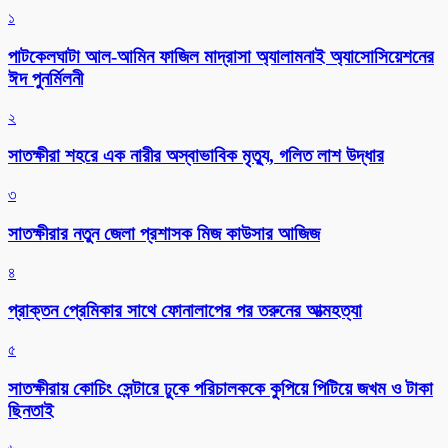
১
পাটকেলঘাটা আল-আমিন ফাজিল মাদ্রাসা অ্যালামনাই অ্যাসোসিয়েশনের
ঈদ পুনর্মিলনী
২
সাতক্ষীরা শহরে এক নারীর অস্বাভাবিক মৃত্যু, গলিত লাশ উদ্ধার
৩
সাতক্ষীরার নতুন জেলা প্রশাসক মিজ কাউসার আজিজ
৪
প্রাক্তন প্রেমিকার সাথে ফোনালাপের পর তরুনের আত্মহত্যা
৫
সাতক্ষীরায় কোচিং সেন্টারে ঢুকে পরিচালককে কুপিয়ে পিটিয়ে জখম ও টাকা
ছিনতাই