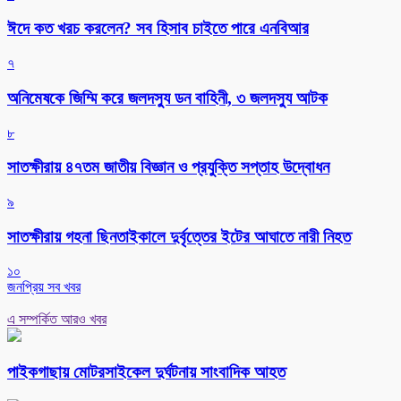
ঈদে কত খরচ করলেন? সব হিসাব চাইতে পারে এনবিআর
৭
অনিমেষকে জিম্মি করে জলদস্যু ডন বাহিনী, ৩ জলদস্যু আটক
৮
সাতক্ষীরায় ৪৭তম জাতীয় বিজ্ঞান ও প্রযুক্তি সপ্তাহ উদ্বোধন
৯
সাতক্ষীরায় গহনা ছিনতাইকালে দুর্বৃত্তের ইটের আঘাতে নারী নিহত
১০
জনপ্রিয় সব খবর
এ সম্পর্কিত আরও খবর
পাইকগাছায় মোটরসাইকেল দুর্ঘটনায় সাংবাদিক আহত