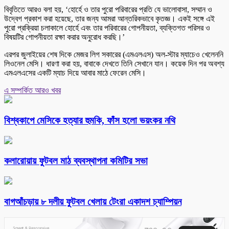
বিবৃতিতে আরও বলা হয়, ‘হোর্হে ও তার পুরো পরিবারের প্রতি যে ভালোবাসা, সম্মান ও
উদ্বেগ প্রকাশ করা হয়েছে, তার জন্য আমরা আন্তরিকভাবে কৃতজ্ঞ। একই সঙ্গে এই
পুরো প্রক্রিয়া চলাকালে হোর্হে এবং তার পরিবারের গোপনীয়তা, ব্যক্তিগত পরিসর ও
বিষয়টির গোপনীয়তা রক্ষা করার অনুরোধ করছি।’
এরপর জুলাইয়ের শেষ দিকে মেজর লিগ সকারের (এমএলএস) অল-স্টার ম্যাচেও খেলেননি
লিওনেল মেসি। ধারণা করা হয়, বাবাকে দেখতে তিনি সেখানে যান। কয়েক দিন পর অবশ্য
এমএলএসের একটি ম্যাচ দিয়ে আবার মাঠে ফেরেন মেসি।
এ সম্পর্কিত আরও খবর
বিশ্বকাপে মেসিকে হত্যার হুমকি, ফাঁস হলো ভয়ংকর নথি
কলারোয়ায় ফুটবল মাঠ ব্যবস্থাপনা কমিটির সভা
বাগআঁচড়ায় ৮ দলীয় ফুটবল খেলায় টেংরা একাদশ চ্যাম্পিয়ন