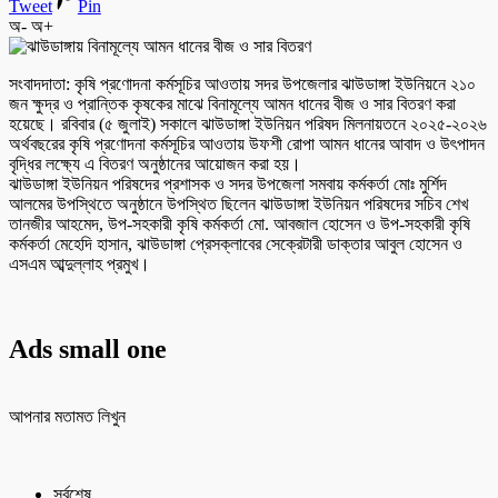
Tweet
Pin
অ-
অ+
সংবাদদাতা: কৃষি প্রণোদনা কর্মসূচির আওতায় সদর উপজেলার ঝাউডাঙ্গা ইউনিয়নে ২১০
জন ক্ষুদ্র ও প্রান্তিক কৃষকের মাঝে বিনামূল্যে আমন ধানের বীজ ও সার বিতরণ করা
হয়েছে। রবিবার (৫ জুলাই) সকালে ঝাউডাঙ্গা ইউনিয়ন পরিষদ মিলনায়তনে ২০২৫-২০২৬
অর্থবছরের কৃষি প্রণোদনা কর্মসূচির আওতায় উফশী রোপা আমন ধানের আবাদ ও উৎপাদন
বৃদ্ধির লক্ষ্যে এ বিতরণ অনুষ্ঠানের আয়োজন করা হয়।
ঝাউডাঙ্গা ইউনিয়ন পরিষদের প্রশাসক ও সদর উপজেলা সমবায় কর্মকর্তা মোঃ মুর্শিদ
আলমের উপস্থিতে অনুষ্ঠানে উপস্থিত ছিলেন ঝাউডাঙ্গা ইউনিয়ন পরিষদের সচিব শেখ
তানজীর আহমেদ, উপ-সহকারী কৃষি কর্মকর্তা মো. আবজাল হোসেন ও উপ-সহকারী কৃষি
কর্মকর্তা মেহেদি হাসান, ঝাউডাঙ্গা প্রেসক্লাবের সেক্রেটারী ডাক্তার আবুল হোসেন ও
এসএম আব্দুল্লাহ প্রমুখ।
Ads small one
আপনার মতামত লিখুন
সর্বশেষ