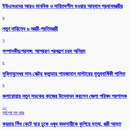
ইউএনওদের আরও মানবিক ও দায়িত্বশীল হওয়ার আহ্বান প্রধানমন্ত্রীর
৬
নতুন দায়িত্বে ৬ মন্ত্রী-প্রতিমন্ত্রী
৭
সম্পাদকীয়/প্রসঙ্গ: আশ্রয়ণ প্রকল্পে চরম অনিয়ম
৮
মুক্তিযুদ্ধের সাব-সেক্টর কমান্ডার শাহজাহান মাস্টারের মৃত্যুবার্ষিকী পালিত
৯
কলারোয়ায় নতুন সড়কের কাজের উদ্বোধন করলেন জেলা পরিষদ প্রশাসক
১০
সর্বশেষ সব খবর
কয়রায় সিঁধ কেটে ঘরে ঢুকে ওষুধ ব্যবসায়ীকে কুপিয়ে হত্যা, স্ত্রী আহত