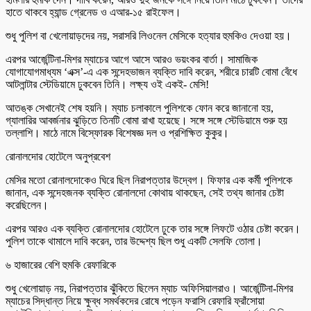
হাতে থাকবে হ্যান্ড গ্রেনেড ও এআর-১৫ রাইফেল।
শুধু পুলিশ বা খেলোয়াড়দের নয়, সরাসরি লিওনেল মেসিকে হত্যার হুমকিও দেওয়া হয়।
এরপর আর্জেন্টিনা-মিশর ম্যাচের আগে আসে আরও ভয়ংকর বার্তা। সামাজিক
যোগাযোগমাধ্যম ‘এক্স’-এ এক সন্দেহভাজন ব্যক্তি দাবি করেন, শরীরে চারটি বোমা বেঁধে
আটলান্টার স্টেডিয়ামে ঢুকবেন তিনি। লক্ষ্য ওই একই- মেসি!
আতঙ্ক সেখানেই শেষ হয়নি। ম্যাচ চলাকালে পুলিশকে ফোন করে জানানো হয়,
গ্যালারির আবর্জনার ঝুড়িতে তিনটি বোমা রাখা হয়েছে। সঙ্গে সঙ্গে স্টেডিয়ামে শুরু হয়
তল্লাশি। মাঠে নামে বিস্ফোরক বিশেষজ্ঞ দল ও প্রশিক্ষিত কুকুর।
রোনালদোর হোটেলে অনুপ্রবেশ
মেসির মতো রোনালদোকেও ঘিরে ছিল নিরাপত্তার উদ্বেগ। ফিফার এক কর্মী পুলিশকে
জানান, এক সন্দেহজনক ব্যক্তি রোনালদো কোথায় থাকছেন, সেই তথ্য জানার চেষ্টা
করেছিলেন।
এরপর আরও এক ব্যক্তি রোনালদোর হোটেলে ঢুকে তার সঙ্গে লিফটে ওঠার চেষ্টা করেন।
পুলিশ তাকে থামালে দাবি করেন, তার উদ্দেশ্য ছিল শুধু একটি সেলফি তোলা।
৬ হাজারের বেশি হুমকি রেফারিকে
শুধু খেলোয়াড় নয়, নিরাপত্তার ঝুঁকিতে ছিলেন ম্যাচ অফিসিয়ালরাও। আর্জেন্টিনা-মিশর
ম্যাচের সিদ্ধান্ত নিয়ে ক্ষুব্ধ সমর্থকদের রোষে পড়েন ফরাসি রেফারি ফ্রাঁসোয়া