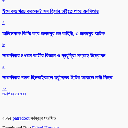
৬
ঈদে কত খরচ করলেন? সব হিসাব চাইতে পারে এনবিআর
৭
অনিমেষকে জিম্মি করে জলদস্যু ডন বাহিনী, ৩ জলদস্যু আটক
৮
সাতক্ষীরায় ৪৭তম জাতীয় বিজ্ঞান ও প্রযুক্তি সপ্তাহ উদ্বোধন
৯
সাতক্ষীরায় গহনা ছিনতাইকালে দুর্বৃত্তের ইটের আঘাতে নারী নিহত
১০
জনপ্রিয় সব খবর
২০২৫
patradoot
সর্বস্বত্ব সংরক্ষিত
Developed By :
Fahad Hossain