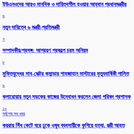
ইউএনওদের আরও মানবিক ও দায়িত্বশীল হওয়ার আহ্বান প্রধানমন্ত্রীর
৬
নতুন দায়িত্বে ৬ মন্ত্রী-প্রতিমন্ত্রী
৭
সম্পাদকীয়/প্রসঙ্গ: আশ্রয়ণ প্রকল্পে চরম অনিয়ম
৮
মুক্তিযুদ্ধের সাব-সেক্টর কমান্ডার শাহজাহান মাস্টারের মৃত্যুবার্ষিকী পালিত
৯
কলারোয়ায় নতুন সড়কের কাজের উদ্বোধন করলেন জেলা পরিষদ প্রশাসক
১০
সর্বশেষ সব খবর
কয়রায় সিঁধ কেটে ঘরে ঢুকে ওষুধ ব্যবসায়ীকে কুপিয়ে হত্যা, স্ত্রী আহত