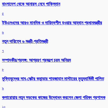
বাংলাদেশ থেকে আনারস নেবে পাকিস্তান
৫
ইউএনওদের আরও মানবিক ও দায়িত্বশীল হওয়ার আহ্বান প্রধানমন্ত্রীর
৬
নতুন দায়িত্বে ৬ মন্ত্রী-প্রতিমন্ত্রী
৭
সম্পাদকীয়/প্রসঙ্গ: আশ্রয়ণ প্রকল্পে চরম অনিয়ম
৮
মুক্তিযুদ্ধের সাব-সেক্টর কমান্ডার শাহজাহান মাস্টারের মৃত্যুবার্ষিকী পালিত
৯
কলারোয়ায় নতুন সড়কের কাজের উদ্বোধন করলেন জেলা পরিষদ প্রশাসক
১০