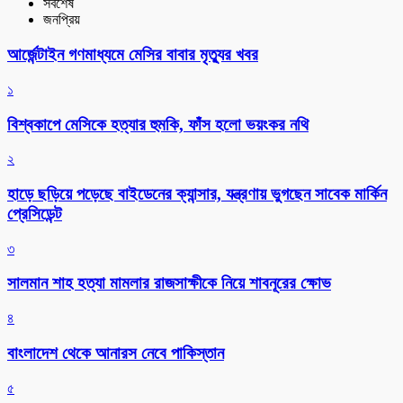
সর্বশেষ
জনপ্রিয়
আর্জেন্টাইন গণমাধ্যমে মেসির বাবার মৃত্যুর খবর
১
বিশ্বকাপে মেসিকে হত্যার হুমকি, ফাঁস হলো ভয়ংকর নথি
২
হাড়ে ছড়িয়ে পড়েছে বাইডেনের ক্যান্সার, যন্ত্রণায় ভুগছেন সাবেক মার্কিন
প্রেসিডেন্ট
৩
সালমান শাহ হত্যা মামলার রাজসাক্ষীকে নিয়ে শাবনূরের ক্ষোভ
৪
বাংলাদেশ থেকে আনারস নেবে পাকিস্তান
৫