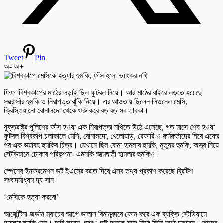
Tweet
Pin
অ-
অ+
ফিফা বিশ্বকাপের মাঠের লড়াই ছিল ফুটবল নিয়ে। আর মাঠের বাইরে লড়তে হয়েছে
সন্ত্রাসীর হুমকি ও নিরাপত্তাঝুঁকি নিয়ে। এর আওতায় ছিলেন লিওনেল মেসি,
ক্রিস্তিয়ানো রোনালদো থেকে শুরু করে বড় বড় সব তারকা।
যুক্তরাষ্ট্র পুলিশের ফাঁস হওয়া এক নিরাপত্তা নথিতে উঠে এসেছে, গত মাসে শেষ হওয়া
ফুটবল বিশ্বকাপ চলাকালে মেসি, রোনালদো, খেলোয়াড়, রেফারি ও কর্মকর্তাদের ঘিরে একের
পর এক ভয়াবহ হুমকির চিত্র। যেখানে ছিল বোমা হামলার হুমকি, মৃত্যুর হুমকি, অস্ত্র নিয়ে
স্টেডিয়ামে ঢোকার পরিকল্পনা- এমনকি আত্মঘাতী হামলার হুমকিও।
স্পেনের ইনফরমেশন ডট ইএসের বরাত দিয়ে এসব তথ্য প্রকাশ করেছে ব্রিটিশ
সংবাদমাধ্যম দ্য সান।
‘মেসিকে হত্যা করবো’
আর্জেন্টিনা-জর্ডান ম্যাচের আগে ডালাস বিমানবন্দরে ফোন করে এক ব্যক্তি স্টেডিয়ামে
হামলার হুমকি দেন। দাবি করেন, আরও দুই জনকে সঙ্গে নিয়ে তিনি মাঠে ঢুকবেন। তাদের