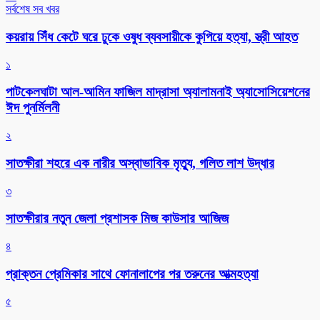
সর্বশেষ সব খবর
কয়রায় সিঁধ কেটে ঘরে ঢুকে ওষুধ ব্যবসায়ীকে কুপিয়ে হত্যা, স্ত্রী আহত
১
পাটকেলঘাটা আল-আমিন ফাজিল মাদ্রাসা অ্যালামনাই অ্যাসোসিয়েশনের
ঈদ পুনর্মিলনী
২
সাতক্ষীরা শহরে এক নারীর অস্বাভাবিক মৃত্যু, গলিত লাশ উদ্ধার
৩
সাতক্ষীরার নতুন জেলা প্রশাসক মিজ কাউসার আজিজ
৪
প্রাক্তন প্রেমিকার সাথে ফোনালাপের পর তরুনের আত্মহত্যা
৫