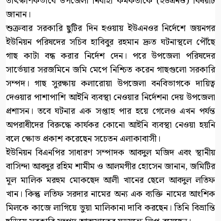
তাৎক্ষণিকভাবে উপজেলা নির্বাহী কর্মকর্তাকে (ইউএনও) বিষয়টি
জানান।
শুক্রবার সরকারি ছুটির দিন হওয়ায় ইউএনওর নির্দেশে জয়নগর
ইউনিয়ন পরিষদের সচিব হাবিবুর রহমান দ্রুত ঘটনাস্থলে পৌঁছে
গাছ কাটা বন্ধ করার নির্দেশ দেন। পরে উপজেলা পরিষদের
সার্ভেয়ার সরজমিনে জমি মেপে নিশ্চিত করেন গাছগুলো সরকারি
সম্পদ। গাছ সুরক্ষায় কলারোয়া উপজেলা বনবিভাগকে দায়িত্ব
দেওয়ার পাশাপাশি আইনি ব্যবস্থা নেওয়ার নির্দেশনা দেয় উপজেলা
প্রশাসন। তবে ঘটনার এক সপ্তাহ পার হয়ে গেলেও এখন পর্যন্ত
অপরাধীদের বিরুদ্ধে কার্যকর কোনো আইনি ব্যবস্থা নেওয়া হয়নি
বলে ক্ষোভ প্রকাশ করেছেন সচেতন এলাকাবাসী।
ইউনিয়ন বিএনপির সাধারণ সম্পাদক আবদুল মজিদ এবং স্থানীয়
বাসিন্দা আবদুর রহিম শামীম ও আলমগীর হোসেন জানান, জমিটির
মূল মালিক মরহুম মোকছেদ আলী খানের ছেলে আবদুল লতিফ
খান। কিন্তু লতিফ সরদার নামের অন্য এক ব্যক্তি নামের আংশিক
মিলকে কাজে লাগিয়ে ভুয়া মালিকানা দাবি করছেন। তিনি বিভ্রান্তি