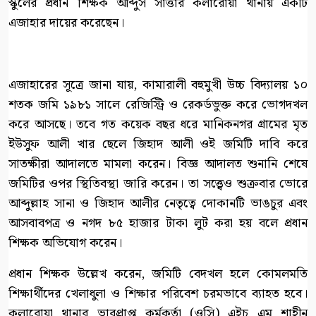
স্কুলের প্রধান শিক্ষক আব্দুস সাত্তার কলারোয়া থানায় একটি
এজাহার দায়ের করেছেন।
এজাহারের সূত্রে জানা যায়, কামারালী বহুমুখী উচ্চ বিদ্যালয় ১০
শতক জমি ১৯৮১ সালে রেজিস্ট্রি ও রেকর্ডভুক্ত করে ভোগদখল
করে আসছে। তবে গত কয়েক বছর ধরে মানিকনগর গ্রামের মৃত
ইউসুফ আলী খার ছেলে জিহাদ আলী ওই জমিটি দাবি করে
সাতক্ষীরা আদালতে মামলা করেন। বিজ্ঞ আদালত শুনানি শেষে
জমিটির ওপর স্থিতিবস্থা জারি করেন। তা সত্ত্বেও শুক্রবার ভোরে
আব্দুল্লাহ সানা ও জিহাদ আলীর নেতৃত্বে দোকানটি ভাঙচুর এবং
আসবাবপত্র ও নগদ ৮৫ হাজার টাকা লুট করা হয় বলে প্রধান
শিক্ষক অভিযোগ করেন।
প্রধান শিক্ষক উল্লেখ করেন, জমিটি বেদখল হলে কোমলমতি
শিক্ষার্থীদের খেলাধুলা ও শিক্ষার পরিবেশ চরমভাবে ব্যাহত হবে।
কলারোয়া থানার ভারপ্রাপ্ত কর্মকর্তা (ওসি) এইচ এম শাহীন