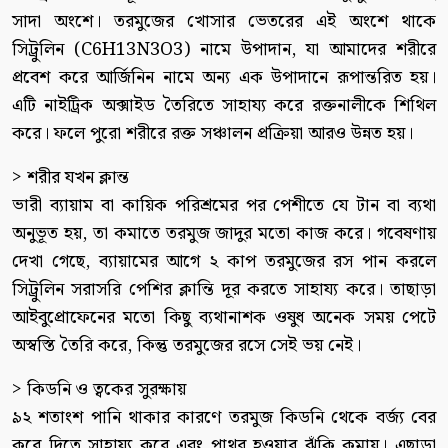
সাদা অংশে। তরমুজের খোসার ভেতরের এই অংশে থাকে
সিট্রুলিন (C6H13N3O3) নামে উপাদান, যা আমাদের শরীরে
প্রবেশ করে আর্জিনিন নামে অন্য এক উপাদানে রূপান্তরিত হয়।
এটি নাইট্রিক অক্সাইড তৈরিতে সাহায্য করে রক্তনালীকে শিথিল
করে। ফলে পুরো শরীরে রক্ত সঞ্চালন প্রক্রিয়া আরও উন্নত হয়।
> শরীর যখন ক্লান্ত
ভারী ব্যায়াম বা কায়িক পরিশ্রমের পর পেশীতে যে টান বা ব্যথা
অনুভূত হয়, তা কমাতে তরমুজ জাদুর মতো কাজ করে। গবেষণায়
দেখা গেছে, ব্যায়ামের আগে ২ কাপ তরমুজের রস পান করলে
সিট্রুলিন সরাসরি পেশির ক্লান্তি দূর করতে সাহায্য করে। তাছাড়া
আইবুপ্রোফেনের মতো কিছু ব্যথানাশক ওষুধ অনেক সময় পেটে
অস্বস্তি তৈরি করে, কিন্তু তরমুজের রসে সেই ভয় নেই।
> কিডনি ও ত্বকের সুরক্ষায়
৯২ শতাংশ পানি থাকার কারণে তরমুজ কিডনি থেকে বর্জ্য বের
করে দিতে সাহায্য করে এবং পাথর হওয়ার ঝুঁকি কমায়। এছাড়া