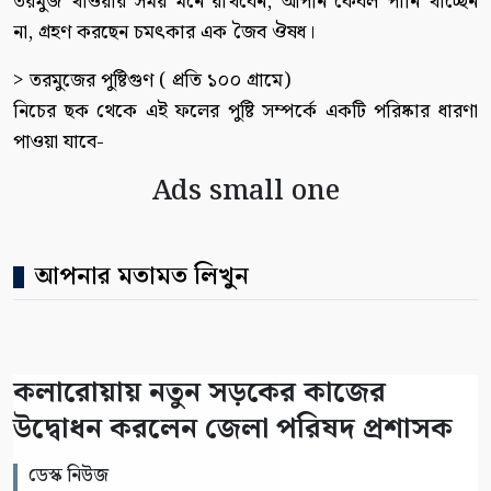
তরমুজ খাওয়ার সময় মনে রাখবেন, আপনি কেবল পানি খাচ্ছেন
না, গ্রহণ করছেন চমৎকার এক জৈব ঔষধ।
> তরমুজের পুষ্টিগুণ ( প্রতি ১০০ গ্রামে)
নিচের ছক থেকে এই ফলের পুষ্টি সম্পর্কে একটি পরিষ্কার ধারণা
পাওয়া যাবে-
Ads small one
আপনার মতামত লিখুন
কলারোয়ায় নতুন সড়কের কাজের
উদ্বোধন করলেন জেলা পরিষদ প্রশাসক
ডেস্ক নিউজ