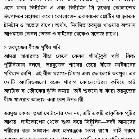
এতে থাকা ভিটামিন এ এবং ভিটামিন সি ত্বকের কোলাজেন
উৎপাদনে সহায়তা করে। কোলাজেন একধরনের প্রোটিন যা ত্বককে
টানটান ও সতেজ রাখে। অর্থাৎ, নিয়মিত তরমুজ খাওয়ার অভ্যাস
আপনাকে কেবল ভেতর ও বাইরের থেকেও সতেজ রাখে।
> তরমুজের বীজে পুষ্টির খনি
আমরা সাধারণত বীজ ফেলে কেবল শাঁসটুকুই খাই। কিন্তু
পুষ্টিবিজ্ঞান বলছে, তরমুজের শাঁসের চেয়ে বীজে ফাইবারের
পরিমাণ বেশি। এই বীজ ম্যাগনেসিয়াম এবং ফোলেটে ভরপুর। এর
ফ্যাটি অ্যাসিডগুলো রক্তে খারাপ কোলেস্টেরল কমিয়ে হার্ট
অ্যাটাক বা স্ট্রোকের ঝুঁকি কমায়। তাই শুকনো বা কাঁচা তরমুজের
বীজ খাওয়ার অভ্যাস করা বেশ উপকারী।
তরমুজ কেবল তৃষ্ণা মেটানোর ফল নয়, এটি একটি প্রাকৃতিক পুষ্টির
আধার। লাইকোপেন থেকে শুরু করে সিট্রুলিন—সবই আমাদের
শরীরের রক্ত সঞ্চালন এবং হৃদযন্ত্রকে সবল রাখে। তাই গরমে