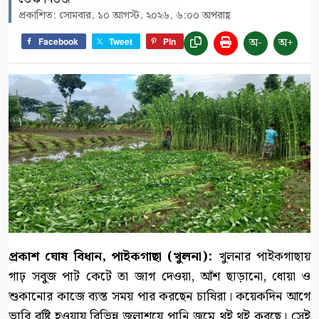
প্রকাশিত: সোমবার, ১০ আগস্ট, ২০২৬, ৬:০০ অপরাহ্ণ
অ-
অ+
Facebook
Tweet
Pin
প্রকাশ ঘোষ বিধান, পাইকগাছা (খুলনা):
খুলনার পাইকগাছায়
গাঢ় সবুজ পাট কেটে তা জাগ দেওয়া, আঁশ ছাড়ানো, ধোয়া ও
শুকানোর কাজে ব্যস্ত সময় পার করছেন চাষিরা। কয়েকদিন আগে
ভারি বৃষ্টি হওয়ায় বিভিন্ন জলাশয়ে পানি জমে থই থই করছে। সেই