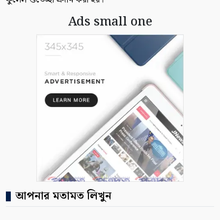
Ads small one
আপনার মতামত লিখুন