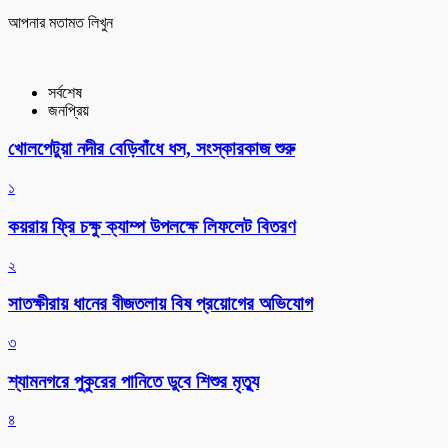
আপনার মতামত লিখুন
সর্বশেষ
জনপ্রিয়
খোলপেটুয়া নদীর বেড়িবাঁধে ধস, সংস্কারকাজ শুরু
১
কয়রায় ফ্রি চক্ষু ক্যাম্প উপলক্ষে লিফলেট বিতরণ
২
সাতক্ষীরায় ধানের বীজতলায় বিষ প্রয়োগের অভিযোগ
৩
শ্যামনগরে পুকুরের পানিতে ডুবে শিশুর মৃত্যু
৪