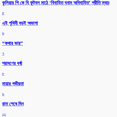
কুলিয়ার পি কে বি ফুটবল মাঠে ‘বিবাহিত বনাম অবিবাহিত’ প্রীতি ম্যাচ
৫
এই পৃথিবী বড়ই অভাগা
৬
“কথার ভার”
৭
শ্রাবণের বর্ষা
৮
মায়ার গভীরতা
৯
রাত শেষে দিন
১০