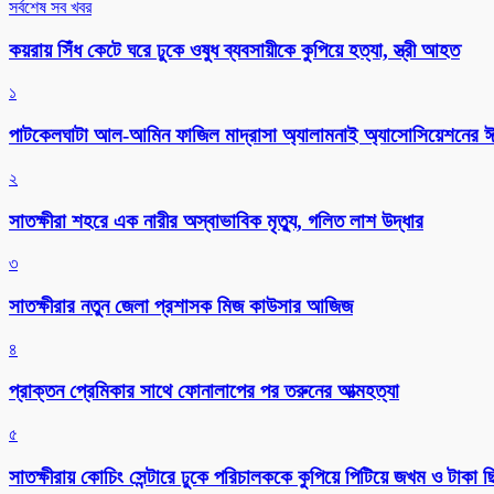
সর্বশেষ সব খবর
কয়রায় সিঁধ কেটে ঘরে ঢুকে ওষুধ ব্যবসায়ীকে কুপিয়ে হত্যা, স্ত্রী আহত
১
পাটকেলঘাটা আল-আমিন ফাজিল মাদ্রাসা অ্যালামনাই অ্যাসোসিয়েশনের ঈদ 
২
সাতক্ষীরা শহরে এক নারীর অস্বাভাবিক মৃত্যু, গলিত লাশ উদ্ধার
৩
সাতক্ষীরার নতুন জেলা প্রশাসক মিজ কাউসার আজিজ
৪
প্রাক্তন প্রেমিকার সাথে ফোনালাপের পর তরুনের আত্মহত্যা
৫
সাতক্ষীরায় কোচিং সেন্টারে ঢুকে পরিচালককে কুপিয়ে পিটিয়ে জখম ও টাকা 