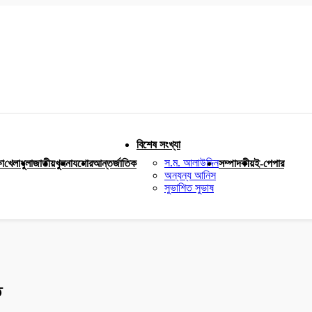
বিশেষ সংখ্যা
স.ম. আলাউদ্দিন
ষা
খেলাধুলা
জাতীয়
খুলনা
যশোর
আন্তর্জাতিক
সম্পাদকীয়
ই-পেপার
অন্যন্য আনিস
সুভাশিত সুভাষ
ত