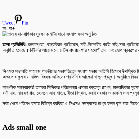
Tweet
Pin
অ-
অ+
তালা প্রতিনিধি:
‎জলাবদ্ধতা, বাল্যবিবাহ প্রতিরোধ, নারী-কিশোরীর প্রতি সহিংসতা প্রতিরো
অনুষ্ঠিত হয়েছে। রিইব’র আয়োজনে, নেটস বাংলাদেশ’র সহযোগীতায় এবং হোপ প্রকল্পের অ
সিএসও সভাপতি শাহনাজ পারভীনের সভাপতিত্বে সংলাপ সভায় অতিথি হিসেবে উপস্থিত ছিলেন ত
আশুতোষ কুমার ও মহিলা বিষয়ক অফিসের প্রতিনিধি আলেয়া খাতুন প্রমূখ। ‎অনুষ্ঠানে বিষয় 
‎আঞ্চলিক সমন্বয়কারী তাহেরা সিদ্দিকার পরিচালনায় এসময় বক্তব্য রাখেন, মানবাধিকার সুর
রানী দাস, নারায়ণ রায়, হোসনে আরা খাতুন, রীতা বিশ্বাস, কবরি সরকার ও কাকলি দাস প্রমূ
‎সভা শেষে পরিবেশ রক্ষায় বিভিন্ন ব্যক্তি ও সিএসও সদস্যদের মধ্যে ফলদ বৃক্ষ চারা বিত
Ads small one