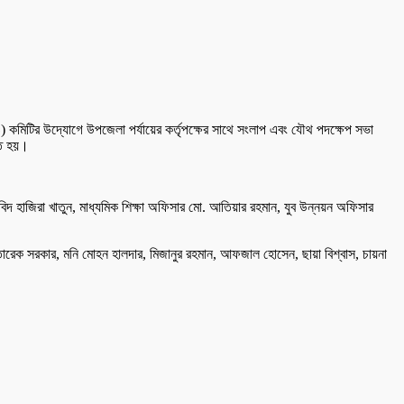
সও) কমিটির উদ্যোগে উপজেলা পর্যায়ের কর্তৃপক্ষের সাথে সংলাপ এবং যৌথ পদক্ষেপ সভা
িত হয়।
বিদ হাজিরা খাতুন, মাধ্যমিক শিক্ষা অফিসার মো. আতিয়ার রহমান, যুব উন্নয়ন অফিসার
ন, তারেক সরকার, মনি মোহন হালদার, মিজানুর রহমান, আফজাল হোসেন, ছায়া বিশ্বাস, চায়না