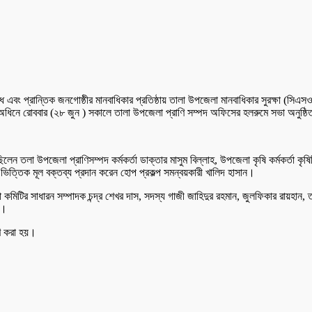
ধ এবং প্রান্তিক জনগোষ্ঠীর মানবাধিকার প্রতিষ্ঠায় তালা উপজেলা মানবাধিকার সুরক্ষা (সিএ
ধিনে রোববার (২৮ জুন ) সকালে তালা উপজেলা প্রাণি সম্পদ অফিসের হলরুমে সভা অনুষ্ঠ
লা উপজেলা প্রাণিসম্পদ কর্মকর্তা ডাক্তার মাসুম বিল্লাহ, উপজেলা কৃষি কর্মকর্তা কৃষি
ভিত্তিক মূল বক্তব্য প্রদান করেন হোপ প্রকল্প সমন্বয়কারী খালিদ হাসান।
ক্ষা কমিটির সাধারন সম্পাদক চন্দ্র শেখর দাস, সদস্য গাজী জাহিদুর রহমান, জুলফিকার রায়হা
খ।
রণ করা হয়।