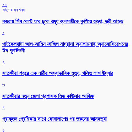
১০
সর্বশেষ সব খবর
কয়রায় সিঁধ কেটে ঘরে ঢুকে ওষুধ ব্যবসায়ীকে কুপিয়ে হত্যা, স্ত্রী আহত
১
পাটকেলঘাটা আল-আমিন ফাজিল মাদ্রাসা অ্যালামনাই অ্যাসোসিয়েশনের
ঈদ পুনর্মিলনী
২
সাতক্ষীরা শহরে এক নারীর অস্বাভাবিক মৃত্যু, গলিত লাশ উদ্ধার
৩
সাতক্ষীরার নতুন জেলা প্রশাসক মিজ কাউসার আজিজ
৪
প্রাক্তন প্রেমিকার সাথে ফোনালাপের পর তরুনের আত্মহত্যা
৫