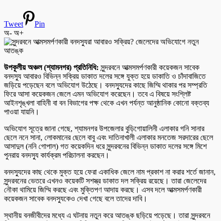
Tweet
Pin
অ-
অ+
উপকূলীয় অঞ্চল (শ্যামনগর) প্রতিনিধি:
সুন্দরবনে আত্মসমর্পণকারী কয়েকজন সাবেক
বনদস্যু আবারও বিভিন্ন সক্রিয় ডাকাত দলের সঙ্গে যুক্ত হয়ে ডাকাতি ও চাঁদাবাজিতে
জড়িয়ে পড়েছেন বলে অভিযোগ উঠেছে। বনদস্যুদের কাছে জিম্মি থাকার পর সম্প্রতি
ফিরে আসা কয়েকজন জেলে এমন অভিযোগ করেছেন। তবে এ বিষয়ে সংশ্লিষ্ট
আইনশৃঙ্খলা বাহিনী বা বন বিভাগের পক্ষ থেকে এখন পর্যন্ত আনুষ্ঠানিক কোনো বক্তব্য
পাওয়া যায়নি।
অভিযোগ সূত্রে জানা গেছে, শ্যামনগর উপজেলার বুড়িগোয়ালিনী এলাকার গনি সানার
ছেলে ননে সানা, লোকমানের ছেলে বাবু এবং দাতিনাখালী এলাকার মনতেজ সরদারের ছেলে
আসাদুল (ননি গোপাল) গত কয়েকদিন ধরে সুন্দরবনের বিভিন্ন ডাকাত দলের সঙ্গে মিশে
পুনরায় বনদস্যু কার্যক্রম পরিচালনা করছেন।
বনদস্যুদের কাছ থেকে মুক্ত হয়ে ফেরা একাধিক জেলে নাম প্রকাশ না করার শর্তে জানান,
সুন্দরবনের ভেতরে এখনও কয়েকটি সশস্ত্র ডাকাত দল সক্রিয় রয়েছে। তারা জেলেদের
নৌকা থামিয়ে জিম্মি করছে এবং মুক্তিপণ আদায় করছে। এসব দলে আত্মসমর্পণকারী
কয়েকজন সাবেক বনদস্যুকেও দেখা গেছে বলে তাদের দাবি।
স্থানীয় বনজীবীদের মধ্যে এ ঘটনায় নতুন করে আতঙ্ক ছড়িয়ে পড়েছে। তারা সুন্দরবনে