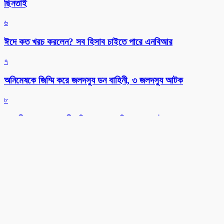
ছিনতাই
৬
ঈদে কত খরচ করলেন? সব হিসাব চাইতে পারে এনবিআর
৭
অনিমেষকে জিম্মি করে জলদস্যু ডন বাহিনী, ৩ জলদস্যু আটক
৮
সাতক্ষীরায় ৪৭তম জাতীয় বিজ্ঞান ও প্রযুক্তি সপ্তাহ উদ্বোধন
৯
সাতক্ষীরায় গহনা ছিনতাইকালে দুর্বৃত্তের ইটের আঘাতে নারী নিহত
১০
জনপ্রিয় সব খবর