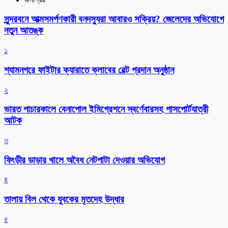
সুন্দরবনে আত্মসমর্পণকারী বনদস্যুরা আবারও সক্রিয়? জেলেদের অভিযোগে
নতুন আতঙ্ক
১
শ্যামনগরে ফাইটার ক্যারাতে ক্লাবের বেল্ট প্রদান অনুষ্ঠান
২
ভারত পাচারকালে বেনাপোল ইমিগ্রেশনে স্বর্ণেবারসহ পাসপোর্টযাত্রী
আটক
৩
ফিংড়ীর ডাড়ার খালে অবৈধ নেটপাটা দেওয়ার অভিযোগ
৪
তালায় বিল থেকে যুবকের মৃতদেহ উদ্ধার
৫