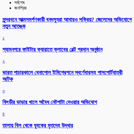
সর্বশেষ
জনপ্রিয়
সুন্দরবনে আত্মসমর্পণকারী বনদস্যুরা আবারও সক্রিয়? জেলেদের অভিযোগে
নতুন আতঙ্ক
১
শ্যামনগরে ফাইটার ক্যারাতে ক্লাবের বেল্ট প্রদান অনুষ্ঠান
২
ভারত পাচারকালে বেনাপোল ইমিগ্রেশনে স্বর্ণেবারসহ পাসপোর্টযাত্রী
আটক
৩
ফিংড়ীর ডাড়ার খালে অবৈধ নেটপাটা দেওয়ার অভিযোগ
৪
তালায় বিল থেকে যুবকের মৃতদেহ উদ্ধার