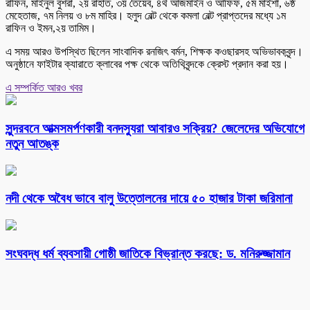
রাফিন, মাইনুল বুশরা, ২য় রাহাত, ৩য় তৈয়েব, ৪র্থ আজমাইন ও আফিফ, ৫ম মাইশা, ৬ষ্ঠ
মেহেতাজ, ৭ম নিলয় ও ৮ম মাহির। হলুদ বেল্ট থেকে কমলা বেল্ট প্রাপ্তদের মধ্যে ১ম
রাফিন ও ইমন,২য় তামিম।
এ সময় আরও উপস্থিত ছিলেন সাংবাদিক রনজিৎ বর্মন, শিক্ষক কওছারসহ অভিভাবকবৃন্দ।
অনুষ্ঠানে ফাইটার ক্যারাতে ক্লাবের পক্ষ থেকে অতিথিবৃন্দকে ক্রেস্ট প্রদান করা হয়।
এ সম্পর্কিত আরও খবর
সুন্দরবনে আত্মসমর্পণকারী বনদস্যুরা আবারও সক্রিয়? জেলেদের অভিযোগে
নতুন আতঙ্ক
নদী থেকে অবৈধ ভাবে বালু উত্তোলনের দায়ে ৫০ হাজার টাকা জরিমানা
সংঘবদ্ধ ধর্ম ব্যবসায়ী গোষ্ঠী জাতিকে বিভ্রান্ত করছে: ড. মনিরুজ্জামান