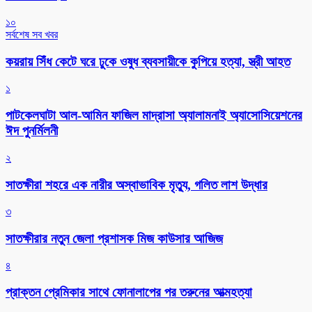
১০
সর্বশেষ সব খবর
কয়রায় সিঁধ কেটে ঘরে ঢুকে ওষুধ ব্যবসায়ীকে কুপিয়ে হত্যা, স্ত্রী আহত
১
পাটকেলঘাটা আল-আমিন ফাজিল মাদ্রাসা অ্যালামনাই অ্যাসোসিয়েশনের
ঈদ পুনর্মিলনী
২
সাতক্ষীরা শহরে এক নারীর অস্বাভাবিক মৃত্যু, গলিত লাশ উদ্ধার
৩
সাতক্ষীরার নতুন জেলা প্রশাসক মিজ কাউসার আজিজ
৪
প্রাক্তন প্রেমিকার সাথে ফোনালাপের পর তরুনের আত্মহত্যা