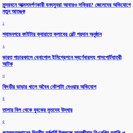
সুন্দরবনে আত্মসমর্পণকারী বনদস্যুরা আবারও সক্রিয়? জেলেদের অভিযোগে
নতুন আতঙ্ক
১
শ্যামনগরে ফাইটার ক্যারাতে ক্লাবের বেল্ট প্রদান অনুষ্ঠান
২
ভারত পাচারকালে বেনাপোল ইমিগ্রেশনে স্বর্ণেবারসহ পাসপোর্টযাত্রী
আটক
৩
ফিংড়ীর ডাড়ার খালে অবৈধ নেটপাটা দেওয়ার অভিযোগ
৪
তালায় বিল থেকে যুবকের মৃতদেহ উদ্ধার
৫
গণঅভ্যুত্থানের দ্বিতীয় বর্ষপূর্তি উপলক্ষে সাতক্ষীরায় বিএনপির র‌্যালি ও