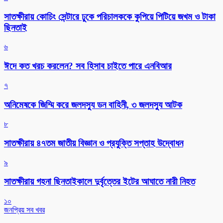
সাতক্ষীরায় কোচিং সেন্টারে ঢুকে পরিচালককে কুপিয়ে পিটিয়ে জখম ও টাকা
ছিনতাই
৬
ঈদে কত খরচ করলেন? সব হিসাব চাইতে পারে এনবিআর
৭
অনিমেষকে জিম্মি করে জলদস্যু ডন বাহিনী, ৩ জলদস্যু আটক
৮
সাতক্ষীরায় ৪৭তম জাতীয় বিজ্ঞান ও প্রযুক্তি সপ্তাহ উদ্বোধন
৯
সাতক্ষীরায় গহনা ছিনতাইকালে দুর্বৃত্তের ইটের আঘাতে নারী নিহত
১০
জনপ্রিয় সব খবর