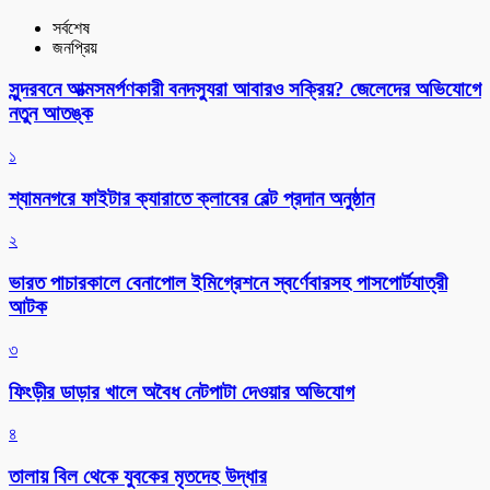
সর্বশেষ
জনপ্রিয়
সুন্দরবনে আত্মসমর্পণকারী বনদস্যুরা আবারও সক্রিয়? জেলেদের অভিযোগে
নতুন আতঙ্ক
১
শ্যামনগরে ফাইটার ক্যারাতে ক্লাবের বেল্ট প্রদান অনুষ্ঠান
২
ভারত পাচারকালে বেনাপোল ইমিগ্রেশনে স্বর্ণেবারসহ পাসপোর্টযাত্রী
আটক
৩
ফিংড়ীর ডাড়ার খালে অবৈধ নেটপাটা দেওয়ার অভিযোগ
৪
তালায় বিল থেকে যুবকের মৃতদেহ উদ্ধার