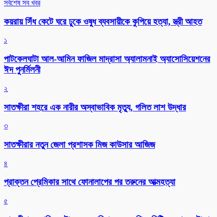
সর্বশেষ সব খবর
কয়রায় সিঁধ কেটে ঘরে ঢুকে ওষুধ ব্যবসায়ীকে কুপিয়ে হত্যা, স্ত্রী আহত
১
পাটকেলঘাটা আল-আমিন ফাজিল মাদ্রাসা অ্যালামনাই অ্যাসোসিয়েশনের
ঈদ পুনর্মিলনী
২
সাতক্ষীরা শহরে এক নারীর অস্বাভাবিক মৃত্যু, গলিত লাশ উদ্ধার
৩
সাতক্ষীরার নতুন জেলা প্রশাসক মিজ কাউসার আজিজ
৪
প্রাক্তন প্রেমিকার সাথে ফোনালাপের পর তরুনের আত্মহত্যা
৫