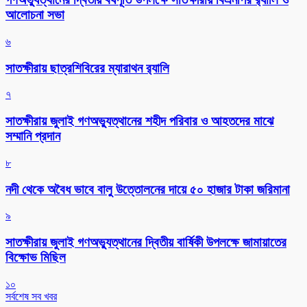
আলোচনা সভা
৬
সাতক্ষীরায় ছাত্রশিবিরের ম্যারাথন র‌্যালি
৭
সাতক্ষীরায় জুলাই গণঅভ্যুত্থানের শহীদ পরিবার ও আহতদের মাঝে
সম্মানি প্রদান
৮
নদী থেকে অবৈধ ভাবে বালু উত্তোলনের দায়ে ৫০ হাজার টাকা জরিমানা
৯
সাতক্ষীরায় জুলাই গণঅভ্যুত্থানের দ্বিতীয় বার্ষিকী উপলক্ষে জামায়াতের
বিক্ষোভ মিছিল
১০
সর্বশেষ সব খবর