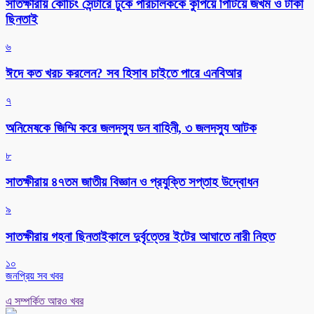
সাতক্ষীরায় কোচিং সেন্টারে ঢুকে পরিচালককে কুপিয়ে পিটিয়ে জখম ও টাকা
ছিনতাই
৬
ঈদে কত খরচ করলেন? সব হিসাব চাইতে পারে এনবিআর
৭
অনিমেষকে জিম্মি করে জলদস্যু ডন বাহিনী, ৩ জলদস্যু আটক
৮
সাতক্ষীরায় ৪৭তম জাতীয় বিজ্ঞান ও প্রযুক্তি সপ্তাহ উদ্বোধন
৯
সাতক্ষীরায় গহনা ছিনতাইকালে দুর্বৃত্তের ইটের আঘাতে নারী নিহত
১০
জনপ্রিয় সব খবর
এ সম্পর্কিত আরও খবর