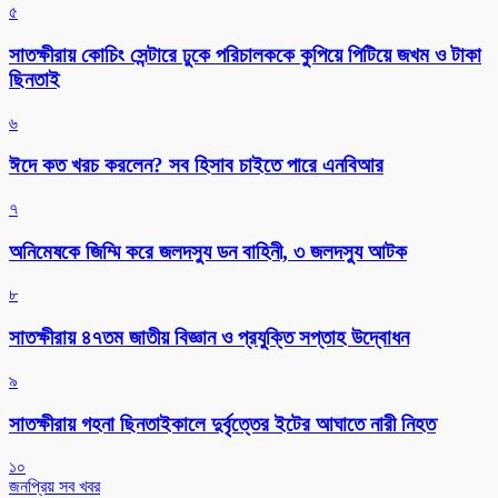
৫
সাতক্ষীরায় কোচিং সেন্টারে ঢুকে পরিচালককে কুপিয়ে পিটিয়ে জখম ও টাকা
ছিনতাই
৬
ঈদে কত খরচ করলেন? সব হিসাব চাইতে পারে এনবিআর
৭
অনিমেষকে জিম্মি করে জলদস্যু ডন বাহিনী, ৩ জলদস্যু আটক
৮
সাতক্ষীরায় ৪৭তম জাতীয় বিজ্ঞান ও প্রযুক্তি সপ্তাহ উদ্বোধন
৯
সাতক্ষীরায় গহনা ছিনতাইকালে দুর্বৃত্তের ইটের আঘাতে নারী নিহত
১০
জনপ্রিয় সব খবর