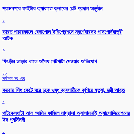
শ্যামনগরে ফাইটার ক্যারাতে ক্লাবের বেল্ট প্রদান অনুষ্ঠান
৮
ভারত পাচারকালে বেনাপোল ইমিগ্রেশনে স্বর্ণেবারসহ পাসপোর্টযাত্রী
আটক
৯
ফিংড়ীর ডাড়ার খালে অবৈধ নেটপাটা দেওয়ার অভিযোগ
১০
সর্বশেষ সব খবর
কয়রায় সিঁধ কেটে ঘরে ঢুকে ওষুধ ব্যবসায়ীকে কুপিয়ে হত্যা, স্ত্রী আহত
১
পাটকেলঘাটা আল-আমিন ফাজিল মাদ্রাসা অ্যালামনাই অ্যাসোসিয়েশনের
ঈদ পুনর্মিলনী
২