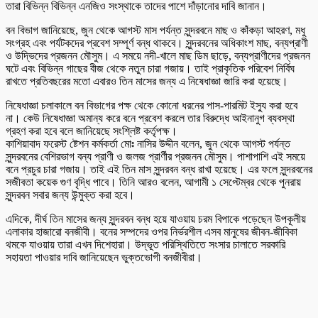
তারা বিভিন্ন বিভিন্ন এনজিও সংস্থাকে তাদের পাশে দাঁড়ানোর দাবি জানান।
বন বিভাগ জানিয়েছে, জুন থেকে আগস্ট মাস পর্যন্ত সুন্দরবনে মাছ ও কাঁকড়া আহরণ, মধু
সংগ্রহ এবং পর্যটকদের প্রবেশ সম্পূর্ণ বন্ধ থাকবে। সুন্দরবনের অধিকাংশ মাছ, বন্যপ্রাণী
ও উদ্ভিদের প্রজনন মৌসুম। এ সময়ে নদী-খালে মাছ ডিম ছাড়ে, বন্যপ্রাণীদের প্রজনন
ঘটে এবং বিভিন্ন গাছের বীজ থেকে নতুন চারা গজায়। তাই প্রাকৃতিক পরিবেশ নির্বিঘ
রাখতে প্রতিবছরের মতো এবারও তিন মাসের জন্য এ নিষেধাজ্ঞা জারি করা হয়েছে।
নিষেধাজ্ঞা চলাকালে বন বিভাগের পক্ষ থেকে কোনো ধরনের পাস-পারমিট ইস্যু করা হবে
না। কেউ নিষেধাজ্ঞা অমান্য করে বনে প্রবেশ করলে তার বিরুদ্ধে আইনানুগ ব্যবস্থা
গ্রহণ করা হবে বলে জানিয়েছে সংশ্লিষ্ট কর্তৃপক্ষ।
কাশিয়াবাদ ফরেস্ট ষ্টেশন কর্মকর্তা মোঃ নাসির উদ্দীন বলেন, জুন থেকে আগস্ট পর্যন্ত
সুন্দরবনের বেশিরভাগ বন্য প্রাণী ও জলজ প্রার্ণীর প্রজনন মৌসুম। পাশাপাশি এই সময়ে
বনে প্রচুর চারা গজায়। তাই এই তিন মাস সুন্দরবন বন্ধ রাখা হয়েছে। এর ফলে সুন্দরবনের
সজীবতা কয়েক গুণ বৃদ্ধি পাবে। তিনি আরও বলেন, আগামী ১ সেপ্টেম্বর থেকে পুনরায়
সুন্দরবন সবার জন্য উন্মুক্ত করা হবে।
এদিকে, দীর্ঘ তিন মাসের জন্য সুন্দরবন বন্ধ হয়ে যাওয়ায় চরম বিপাকে পড়েছেন উপকূলীয়
এলাকার হাজারো বনজীবী। বনের সম্পদের ওপর নির্ভরশীল এসব মানুষের জীবন-জীবিকা
থমকে যাওয়ায় তারা এখন দিশেহারা। উদ্ভূত পরিস্থিতিতে সংসার চালাতে সরকারি
সহায়তা পাওয়ার দাবি জানিয়েছেন ভুক্তভোগী বনজীবীরা।