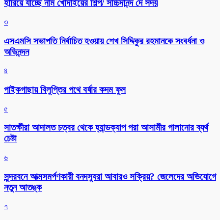
হারিয়ে যাচ্ছে নাম খোদাইয়ের শিল্প/ সচ্চিদানন্দ দে সদয়
৩
এসএমসি সভাপতি নির্বাচিত হওয়ায় শেখ সিদ্দিকুর রহমানকে সংবর্ধনা ও
অভিনন্দন
৪
পাইকগাছায় বিলুপ্তির পথে বর্ষার কদম ফুল
৫
সাতক্ষীরা আদালত চত্বর থেকে হ্যান্ডক্যাপ পরা আসামীর পালানোর ব্যর্থ
চেষ্টা
৬
সুন্দরবনে আত্মসমর্পণকারী বনদস্যুরা আবারও সক্রিয়? জেলেদের অভিযোগে
নতুন আতঙ্ক
৭