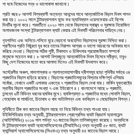
গা ঘষে নিজেদের গন্ধ ও ভালোবাসা জানানো।
প্রতি বছর ৮ আগস্ট বিশ্বব্যাপী অত্যন্ত আনন্দের সাথে আন্তর্জাতিক বিড়াল দিবস পালন
করা হয়। ২০০২ সালে ইন্টারন্যাশনাল ফান্ড ফর অ্যানিম্যাল ওয়েলফেয়ার এই বিশেষ
দিনটির সূচনা করে। পরবর্তীতে ২০২০ সাল থেকে বিড়ালদের স্বাস্থ্য ও সুরক্ষায় নিয়োজিত
অলাভজনক সংস্থা ইন্টারন্যাশনাল ক্যাট কেয়ার এই দিবসটি পরিচালনার দায়িত্ব নেয়।
গৃহপালিত এবং অলিতে-গলিতে ঘুরে বেড়ানো অবহেলিত বিড়ালদের সুরক্ষা নিশ্চিত করা।
প্রাণীদের প্রতি নিষ্ঠুরতা দূর করে তাদের নিরাপদ আশ্রয় ও ভালো আচরণের অধিকার মনে
করিয়ে দেওয়া। বিড়ালের সঠিক পুষ্টি, টিকাদান ও চিকিৎসার প্রয়োজনীয়তা সম্পর্কে
মানুষকে সচেতন করা। ৮ আগস্ট বিশ্বজুড়ে আন্তর্জাতিক দিবস হিসেবে স্বীকৃত, তবুও
কিছু দেশ নিজেদের মতো করে আলাদা দিনেও এই দিবসটি উদযাপন করে।
অস্ট্রেলীয় অঞ্চল, মাদাগাস্কার ও প্রশান্তমহাসাগরীয় দ্বীপসমূহ ছাড়া পৃথিবীর সর্বত্র ৩৪
প্রজাতির বিড়াল ছড়িয়ে রয়েছে। বিড়ালের প্রজাতিসমূহের বিস্তার দক্ষিণপূর্ব এশিয়ায়
সর্বোচ্চ, যেখানে একটি এলাকায় একত্রে ৭ প্রজাতির বিড়াল দেখা যায়। মার্কিন যুক্তরাষ্ট্রে
স্থানীয় বিড়াল প্রজাতির সংখ্যা ৭ এবং ইউরোপে ৪। বাংলাদেশে আছে ৮ প্রজাতি,
তন্মধ্যে ৬টি বিভিন্ন ধরনের হুমকির মুখে। হুমকিগ্রস্ত ৬ প্রজাতির মধ্যে সোনালি বিড়াল,
গেছোবাঘ বা লামচিতা, চিতাবাঘ ও বাঘ অতিবিপন্ন এবং বনবিড়াল ও মেছোবিড়াল বিপন্ন।
পৃথিবীতে ঠিক কত জাতের বিড়াল আছে তা নিয়ে বিভিন্ন তথ্য পাওয়া যায়।
উইকিপিডিয়ার তথ্য অনুযায়ী, ইন্টারন্যাশনাল প্রোগ্রেসিভ ক্যাট ব্রিডার্স অ্যালায়েন্স
(আইপিসিবিএ) ২০১৬ সাল পর্যন্ত ৭৩ জাতের বিড়াল তালিকাভুক্ত করেছে। অন্যদিকে
দি ইন্টারন্যাশনাল ক্যাট অ্যাসোসিয়েশনের (টিআইসিএ) তথ্য অনুযায়ী ৫৮ জাত, ক্যাট
ফ্যান্সিয়ার্স অ্যাসোসিয়েশনের (সিএফএ) তথ্য অনুযায়ী ৪৪ জাতের বিড়াল আছে।