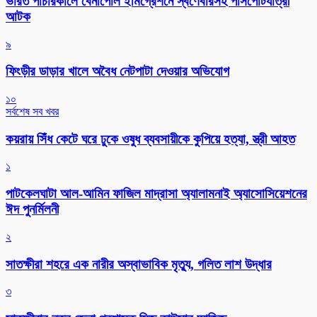
ভারত পাচারকালে বেনাপোল ইমিগ্রেশনে স্বর্ণেবারসহ পাসপোর্টযাত্রী
আটক
৯
ফিংড়ীর ডাড়ার খালে অবৈধ নেটপাটা দেওয়ার অভিযোগ
১০
সর্বশেষ সব খবর
কয়রায় সিঁধ কেটে ঘরে ঢুকে ওষুধ ব্যবসায়ীকে কুপিয়ে হত্যা, স্ত্রী আহত
১
পাটকেলঘাটা আল-আমিন ফাজিল মাদ্রাসা অ্যালামনাই অ্যাসোসিয়েশনের
ঈদ পুনর্মিলনী
২
সাতক্ষীরা শহরে এক নারীর অস্বাভাবিক মৃত্যু, গলিত লাশ উদ্ধার
৩