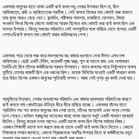
একসময় মানুষের হাতে থাকা একটি ঝর্ণা কলম শুধু লেখার উপকরণ ছিল না, ছিল
আভিজাত্য, রুচি ও ব্যক্তিত্বের প্রতীক। সেই কলমে নিজের নাম খোদাই করা থাকলে
তার মূল্য আরও বেড়ে যেত। জন্মদিন, পরীক্ষায় সাফল্য, চাকরিতে যোগদান, বিদায়
সংবর্ধনা কিংবা বিশেষ কোনো অর্জনের স্মারক হিসেবে নাম খোদাই করা ঝর্ণা কলম ছিল এক
অনন্য উপহার। কিন্তু সময়ের পরিবর্তনে সেই সংস্কৃতির সঙ্গে হারিয়ে যেতে বসেছে একটি
পেশাওÑঝর্ণা কলমে নাম খোদাই করার কারিগরদের পেশা।
একসময় শহর থেকে শুরু করে মফস্বলের বড় বাজার গুলোতে দেখা মিলত এসব দক্ষ
কারিগরের। ছোট্ট একটি টেবিল, কয়েকটি সূক্ষ্ম যন্ত্র, লুপ বা আতস কাচ এবং অসাধারণ
ধৈর্যÑএই ছিল তাঁদের কর্মজীবনের প্রধান উপকরণ। ধাতব কলমের গায়ে নিখুঁতভাবে অক্ষর
ফুটিয়ে তোলার কাজটি ছিল এক ধরনের শিল্প। কয়েক মিনিটের মধ্যেই একটি সাধারণ কলম
হয়ে উঠত বিশেষ একজন মানুষের স্মৃতিবাহী সম্পদ। আজ সেই দৃশ্য খুব কমই দেখা যায়।
প্রযুক্তির উন্নয়ন, লেখার অভ্যাসের পরিবর্তন এবং বাজার ব্যবস্থার পরিবর্তনের কারণে
ঝর্ণা কলমে নাম খোদাইয়ের ঐতিহ্য ধীরে ধীরে হারিয়ে যাচ্ছে। একসময় যাঁদের হাতে
প্রতিদিন শত শত কলমে মানুষের নাম লেখা হতো, তাঁদের অনেকেই এখন অন্য পেশায়
চলে গেছেন।বর্তমান প্রজন্মের অনেকের কাছে কলম হয়তো শুধুই একটি সাধারণ ব্যবহার্য
জিনিস। কিন্তু কয়েক দশক আগেও একটি ভালো কলম ছিল বিশেষ মর্যাদার বিষয়।
একজন শিক্ষার্থী ভালো ফল করলে বাবা-মা তাকে একটি ঝর্ণা কলম কিনে দিতেন। কোনো
শিক্ষককে সম্মান জানাতে, কোনো প্রিয়জনকে স্মরণীয় উপহার দিতে বা কর্মজীবনের নতুন
অধ্যায় শুরু করতে দেওয়া হতো নাম খোদাই করা কলম।