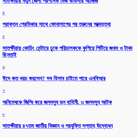
সাতক্ষীরার নতুন জেলা প্রশাসক মিজ কাউসার আজিজ
৪
প্রাক্তন প্রেমিকার সাথে ফোনালাপের পর তরুনের আত্মহত্যা
৫
সাতক্ষীরায় কোচিং সেন্টারে ঢুকে পরিচালককে কুপিয়ে পিটিয়ে জখম ও টাকা
ছিনতাই
৬
ঈদে কত খরচ করলেন? সব হিসাব চাইতে পারে এনবিআর
৭
অনিমেষকে জিম্মি করে জলদস্যু ডন বাহিনী, ৩ জলদস্যু আটক
৮
সাতক্ষীরায় ৪৭তম জাতীয় বিজ্ঞান ও প্রযুক্তি সপ্তাহ উদ্বোধন