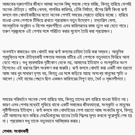
আজকের দ্রুতগতির জীবনে আমরা অনেক কিছু সহজে পেয়ে যাচ্ছি, কিন্তু হারিয়ে ফেলছি
অনেক ঐতিহ্য। মাটির খেলনা, পালকির কারিগর, ঢেঁকি নির্মাতা, বাঁশের শিল্পী কিংবা ঝর্ণা
কলমে নাম খোদাইকারীদের মতো অনেক পেশাই সময়ের স্রোতে হারিয়ে যাচ্ছে। হারিয়ে
যাওয়া এসব পেশাকে টিকিয়ে রাখতে প্রয়োজন নতুন উদ্যোগ। হস্তশিল্প মেলা,
সাংস্কৃতিক অনুষ্ঠান ও বিশেষ প্রদর্শনীতে এসব কারিগরদের কাজ তুলে ধরা যেতে পারে।
তরুণ প্রজন্মকে এই পেশার সঙ্গে পরিচিত করার সুযোগ তৈরি করা প্রয়োজন।
অনলাইন বাজারেও নাম খোদাই করা ঝর্ণা কলমের চাহিদা তৈরি করা সম্ভব। আধুনিক
প্রযুক্তির সঙ্গে ঐতিহ্যবাহী দক্ষতার সমন্বয় ঘটিয়ে এই পেশাকে নতুনভাবে ফিরিয়ে আনা
যেতে পারে। শুধু ব্যবসায়িক দৃষ্টিকোণ থেকে নয়, আমাদের ইতিহাস ও সংস্কৃতির অংশ
হিসেবেও এই ধরনের শিল্প সংরক্ষণ করা জরুরি। ঝর্ণা কলমে খোদাই করা একটি নাম হয়তো
আজ আর খুব সাধারণ দৃশ্য নয়, কিন্তু এর সঙ্গে জড়িয়ে আছে অসংখ্য মানুষের স্মৃতি ও
আবেগ। সেই নামের পেছনে ছিল একজন কারিগরের নিপুণ হাত, ধৈর্য ও সৃজনশীলতা।
সময়ের পরিবর্তনে অনেক পেশা হারিয়ে যায়, কিন্তু তাদের গল্প হারিয়ে যাওয়া উচিত নয়।
কারণ এসব পেশার মধ্যেই লুকিয়ে থাকে একটি সমাজের জীবনযাত্রা, সংস্কৃতি ও মানুষের
সৃষ্টিশীলতার ইতিহাস। ঝর্ণা কলমে নাম খোদাইয়ের পেশা হয়তো আজ সংকটের মুখে, কিন্তু
এটি আমাদের মনে করিয়ে দেয়Ñমানুষের হাতের তৈরি শিল্পের মূল্য কখনো পুরোপুরি শেষ হয়
না। প্রয়োজন শুধু তাকে নতুনভাবে আবিষ্কার করার।
লেখক: সংবাদকর্মী