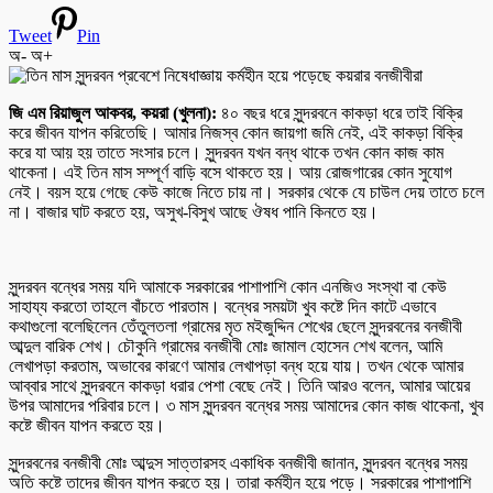
Tweet
Pin
অ-
অ+
জি এম রিয়াজুল আকবর, কয়রা (খুলনা):
৪০ বছর ধরে সুন্দরবনে কাকড়া ধরে তাই বিক্রি
করে জীবন যাপন করিতেছি। আমার নিজস্ব কোন জায়গা জমি নেই, এই কাকড়া বিক্রি
করে যা আয় হয় তাতে সংসার চলে। সুন্দরবন যখন বন্ধ থাকে তখন কোন কাজ কাম
থাকেনা। এই তিন মাস সম্পূর্ণ বাড়ি বসে থাকতে হয়। আয় রোজগারের কোন সুযোগ
নেই। বয়স হয়ে গেছে কেউ কাজে নিতে চায় না। সরকার থেকে যে চাউল দেয় তাতে চলে
না। বাজার ঘাট করতে হয়, অসুখ-বিসুখ আছে ঔষধ পানি কিনতে হয়।
সুন্দরবন বন্ধের সময় যদি আমাকে সরকারের পাশাপাশি কোন এনজিও সংস্থা বা কেউ
সাহায্য করতো তাহলে বাঁচতে পারতাম। বন্ধের সময়টা খুব কষ্টে দিন কাটে এভাবে
কথাগুলো বলেছিলেন তেঁতুলতলা গ্রামের মৃত মইজুদ্দিন শেখের ছেলে সুন্দরবনের বনজীবী
আব্দুল বারিক শেখ। চৌকুনি গ্রামের বনজীবী মোঃ জামাল হোসেন শেখ বলেন, আমি
লেখাপড়া করতাম, অভাবের কারণে আমার লেখাপড়া বন্ধ হয়ে যায়। তখন থেকে আমার
আব্বার সাথে সুন্দরবনে কাকড়া ধরার পেশা বেছে নেই। তিনি আরও বলেন, আমার আয়ের
উপর আমাদের পরিবার চলে। ৩ মাস সুন্দরবন বন্ধের সময় আমাদের কোন কাজ থাকেনা, খুব
কষ্টে জীবন যাপন করতে হয়।
সুন্দরবনের বনজীবী মোঃ আব্দুস সাত্তারসহ একাধিক বনজীবী জানান, সুন্দরবন বন্ধের সময়
অতি কষ্টে তাদের জীবন যাপন করতে হয়। তারা কর্মহীন হয়ে পড়ে। সরকারের পাশাপাশি