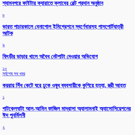
শ্যামনগরে ফাইটার ক্যারাতে ক্লাবের বেল্ট প্রদান অনুষ্ঠান
৮
ভারত পাচারকালে বেনাপোল ইমিগ্রেশনে স্বর্ণেবারসহ পাসপোর্টযাত্রী
আটক
৯
ফিংড়ীর ডাড়ার খালে অবৈধ নেটপাটা দেওয়ার অভিযোগ
১০
সর্বশেষ সব খবর
কয়রায় সিঁধ কেটে ঘরে ঢুকে ওষুধ ব্যবসায়ীকে কুপিয়ে হত্যা, স্ত্রী আহত
১
পাটকেলঘাটা আল-আমিন ফাজিল মাদ্রাসা অ্যালামনাই অ্যাসোসিয়েশনের
ঈদ পুনর্মিলনী
২