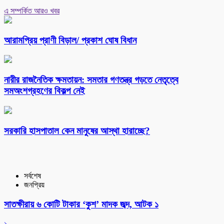
এ সম্পর্কিত আরও খবর
আরামপ্রিয় প্রাণী বিড়াল/ প্রকাশ ঘোষ বিধান
নারীর রাজনৈতিক ক্ষমতায়ন: সমতার গণতন্ত্র গড়তে নেতৃত্বে
সমঅংশগ্রহণের বিকল্প নেই
সরকারি হাসপাতাল কেন মানুষের আস্থা হারাচ্ছে?
সর্বশেষ
জনপ্রিয়
সাতক্ষীরায় ৬ কোটি টাকার ‘কুশ’ মাদক জব্দ, আটক ১
১