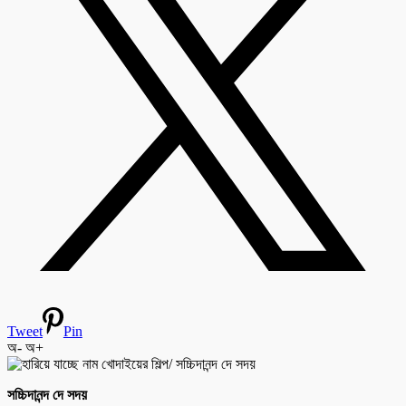
Tweet
Pin
অ-
অ+
সচ্চিদানন্দ দে সদয়