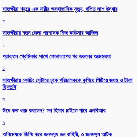
সাতক্ষীরা শহরে এক নারীর অস্বাভাবিক মৃত্যু, গলিত লাশ উদ্ধার
৩
সাতক্ষীরার নতুন জেলা প্রশাসক মিজ কাউসার আজিজ
৪
প্রাক্তন প্রেমিকার সাথে ফোনালাপের পর তরুনের আত্মহত্যা
৫
সাতক্ষীরায় কোচিং সেন্টারে ঢুকে পরিচালককে কুপিয়ে পিটিয়ে জখম ও টাকা
ছিনতাই
৬
ঈদে কত খরচ করলেন? সব হিসাব চাইতে পারে এনবিআর
৭
অনিমেষকে জিম্মি করে জলদস্যু ডন বাহিনী, ৩ জলদস্যু আটক