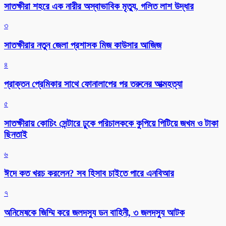
সাতক্ষীরা শহরে এক নারীর অস্বাভাবিক মৃত্যু, গলিত লাশ উদ্ধার
৩
সাতক্ষীরার নতুন জেলা প্রশাসক মিজ কাউসার আজিজ
৪
প্রাক্তন প্রেমিকার সাথে ফোনালাপের পর তরুনের আত্মহত্যা
৫
সাতক্ষীরায় কোচিং সেন্টারে ঢুকে পরিচালককে কুপিয়ে পিটিয়ে জখম ও টাকা
ছিনতাই
৬
ঈদে কত খরচ করলেন? সব হিসাব চাইতে পারে এনবিআর
৭
অনিমেষকে জিম্মি করে জলদস্যু ডন বাহিনী, ৩ জলদস্যু আটক