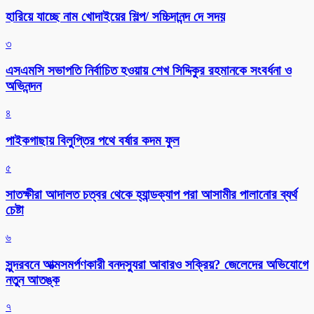
হারিয়ে যাচ্ছে নাম খোদাইয়ের শিল্প/ সচ্চিদানন্দ দে সদয়
৩
এসএমসি সভাপতি নির্বাচিত হওয়ায় শেখ সিদ্দিকুর রহমানকে সংবর্ধনা ও
অভিনন্দন
৪
পাইকগাছায় বিলুপ্তির পথে বর্ষার কদম ফুল
৫
সাতক্ষীরা আদালত চত্বর থেকে হ্যান্ডক্যাপ পরা আসামীর পালানোর ব্যর্থ
চেষ্টা
৬
সুন্দরবনে আত্মসমর্পণকারী বনদস্যুরা আবারও সক্রিয়? জেলেদের অভিযোগে
নতুন আতঙ্ক
৭