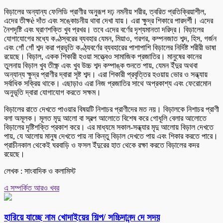
বিড়ালের অন্যান্য ফেলিডি প্রাণীর অনুরূপ দঢ় নমনীয় শরীর, ত্বরিত প্রতিক্রিয়াশীল,
এদের তীক্ষè দাঁত এবং সঙ্কোচনীয় থাবা দেখা যায়। এরা ক্ষুদ্র শিকারে পারদর্শী। এদের
নৈশদৃষ্টি এবং ঘ্রাণশক্তি খুব প্রখর। তবে এদের বর্ণের দৃশ্যমানতা দরিদ্র। বিড়ালের
যোগাযোগের মধ্যে কণ্ঠস্বরের ব্যবহার যেমন, মিয়াও, গরগর, কম্পনজাত শব্দ, হিস, গর্জন
এবং গোঁ গোঁ শব্দ করা প্রভৃতি কণ্ঠ্যবর্ণের ব্যবহারের পাশাপাশি বিড়ালের নির্দিষ্ট শরীরী ভাষা
রয়েছে। বিড়াল, একক শিকারী হওয়া সত্ত্বেও সামাজিক প্রজাতির। মানুষের কানের
তুলনায় বিড়াল খুব তীক্ষ্ণ এবং খুব উচ্চ শব্দ কম্পাঙ্ক শুনতে পায়, যেমন ইঁদুর অথবা
অন্যান্য ক্ষুদ্র প্রাণীর দ্বারা সৃষ্ট শব্দ। এরা শিকারী প্রবৃত্তির হওয়ায় ভোর ও সন্ধ্যায়
সর্বাধিক সক্রিয় থাকে। এছাড়াও এরা নিজ প্রজাতির সাথে অপ্রকাশ্য এবং ফেরোমোন
অনুভূতি দ্বারা যোগাযোগ করতে সক্ষম।
বিড়ালের রাতে দেখতে পাওয়ার বিষয়টি নিশাচর প্রাণীদের মত নয়। বিড়ালকে নিশাচর প্রাণী
বলা অমূলক। মূলত মৃদু আলো বা স্বল্প আলোতে বিশেষ করে গোধূলি বেলার আলোতে
বিড়ালের দৃষ্টিশক্তি প্রকাশ করে। এর মাধ্যমে সকাল-সন্ধ্যার মৃদু আলোয় বিড়াল দেখতে
পায়, যে আলোয় মানুষ দেখতে পায় না কিন্তু বিড়াল দেখতে পায় এবং শিকার করতে পারে।
প্রাচীনকাল থেকেই ঘরবাড়ি ও ফসল ইঁদুরের হাত থেকে রক্ষা করতে বিড়ালের কদর
রয়েছে।
লেখক : সাংবাদিক ও কলামিস্ট
এ সম্পর্কিত আরও খবর
হারিয়ে যাচ্ছে নাম খোদাইয়ের শিল্প/ সচ্চিদানন্দ দে সদয়