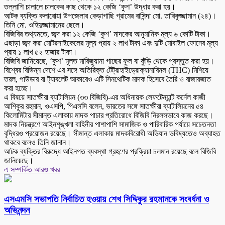
তল্লাশি চালালে চালকের কাছ থেকে ১২ কেজি ‘কুশ’ উদ্ধার করা হয়।
আটক ব্যক্তি কলারোয়া উপজেলার কেড়াগাছি গ্রামের বাসিন্দা মো. তারিকুজ্জামান (২৪)।
তিনি মো. ওহিদুজ্জামানের ছেলে।
বিজিবির তথ্যমতে, জব্দ করা ১২ কেজি ‘কুশ’ মাদকের আনুমানিক মূল্য ৬ কোটি টাকা।
এছাড়া জব্দ করা মোটরসাইকেলের মূল্য প্রায় ২ লাখ টাকা এবং দুটি মোবাইল ফোনের মূল্য
প্রায় ১ লাখ ৫২ হাজার টাকা।
বিজিবি জানিয়েছে, ‘কুশ’ মূলত মারিজুয়ানা গাছের ফুল বা কুঁড়ি থেকে প্রস্তুত করা হয়।
বিশ্বের বিভিন্ন দেশে এর সঙ্গে অতিরিক্ত টেট্রাহাইড্রোক্যানাবিনল (THC) মিশিয়ে
তরল, পাউডার বা ট্যাবলেট আকারেও এটি সিনথেটিক মাদক হিসেবে তৈরি ও বাজারজাত
করা হচ্ছে।
এ বিষয়ে সাতক্ষীরা ব্যাটালিয়ন (৩৩ বিজিবি)-এর অধিনায়ক লেফটেন্যান্ট কর্নেল কাজী
আশিকুর রহমান, ওএসপি, পিএসসি বলেন, ভারতের সঙ্গে সাতক্ষীরা ব্যাটালিয়নের ৫৪
কিলোমিটার সীমান্ত এলাকায় মাদক পাচার প্রতিরোধে বিজিবি নিরলসভাবে কাজ করছে।
মাদক নিয়ন্ত্রণে আইনশৃঙ্খলা বাহিনীর পাশাপাশি সামাজিক ও পারিবারিক পর্যায়ে সচেতনতা
বৃদ্ধিরও প্রয়োজন রয়েছে। সীমান্ত এলাকায় মাদকবিরোধী অভিযান ভবিষ্যতেও অব্যাহত
থাকবে বলেও তিনি জানান।
আটক ব্যক্তির বিরুদ্ধে আইনগত ব্যবস্থা গ্রহণের প্রক্রিয়া চলমান রয়েছে বলে বিজিবি
জানিয়েছে।
এ সম্পর্কিত আরও খবর
এসএমসি সভাপতি নির্বাচিত হওয়ায় শেখ সিদ্দিকুর রহমানকে সংবর্ধনা ও
অভিনন্দন