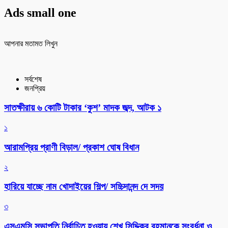
Ads small one
আপনার মতামত লিখুন
সর্বশেষ
জনপ্রিয়
সাতক্ষীরায় ৬ কোটি টাকার ‘কুশ’ মাদক জব্দ, আটক ১
১
আরামপ্রিয় প্রাণী বিড়াল/ প্রকাশ ঘোষ বিধান
২
হারিয়ে যাচ্ছে নাম খোদাইয়ের শিল্প/ সচ্চিদানন্দ দে সদয়
৩
এসএমসি সভাপতি নির্বাচিত হওয়ায় শেখ সিদ্দিকুর রহমানকে সংবর্ধনা ও