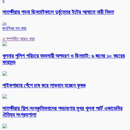
৯
সাতক্ষীরায় গহনা ছিনতাইকালে দুর্বৃত্তের ইটের আঘাতে নারী নিহত
১০
জনপ্রিয় সব খবর
এ সম্পর্কিত আরও খবর
খুলনায় পুলিশ পরিচয়ে ব্যবসায়ী অপহরণ ও ছিনতাই: ৬ জনের ১০ বছরের
কারাদন্ড
পাইকগাছায় পেঁপে চাষ করে লাভবান হচ্ছেন কৃষক
সাতক্ষীরার শিল্প-সংস্কৃতিমনাদের পদচারণায় মুখর খুলনা আর্ট একাডেমির
ঐতিহ্য সংগ্রহশালা