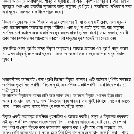
বিড়াল অত্যন্ত আরামপ্রিয়, শান্ত ও স্বাধীনচেতা একটি গৃহপালিত প্রাণী। এরা নরম ও
তুলতুলে পশম এবং রাজকীয় স্বভাবের জন্য মানুষের খুব প্রিয়। সারাদিনের বেশিরভাগ সময়
এরা ঘুমে ও অলসতায় কাটাতে পছন্দ করে।
বিড়াল মানুষের অন্যতম প্রিয় ও আদুরে পোষা প্রাণী, যা তার মায়াবী চোখ, নরম স্বভাব
এবং ভালোবাসাময় আচরণের জন্য পরিচিত। এরা শুধু দেখতেই সুন্দর নয়, বরং মানুষের
মানসিক চাপ কমাতে এবং একাকীত্ব দূর করতে দারুণ ভূমিকা রাখে। নরম স্বভাব, মায়াবী
চোখ আর চমৎকার সব আচরণের কারণে এরা মানুষের খুব সহজেই মন কেড়ে নেয়।
গৃহপালিত পোষা প্রাণীর মধ্যে বিড়াল অন্যতম। আদুরে চেহারার এই প্রাণী পছন্দ করেন
না, এমন মানুষ খুঁজে পাওয়া দুষ্কর। আজ থেকে দশ হাজার বছর আগেও মানুষ বিড়াল
পুষত।
শহরবাসীদের অনেকেই পোষা প্রাণী হিসেবে বিড়াল পালেন। এটি বর্তমানে পৃথিবীর সবচেয়ে
জনপ্রিয় গৃহপালিত প্রাণী। বিড়াল খুবই আরামপ্রিয় একটি প্রাণী। এরা দিনে প্রায় ১৪
ঘণ্টা ঘুমায়।
বাংলাদেশে বিড়ালকে বাঘের মাসি বলে ডাকা হয়। অনেকে বিড়াল পোষেন ইঁদুর মারার
জন্য। তাছাড়া দুধ, মাছ, মাংস বিড়ালের প্রিয় খাবার। এরা খুবই নিঃশব্দে চলাফেরা করতে
পারে। কারণ এদের পায়ের নীচে খুব নরম মাংসপিন্ড থাকে।
বিড়াল একটি অত্যন্ত জনপ্রিয় গৃহপালিত ও আদুরে প্রাণী। মানুষ ও বিড়ালের মধ্যকার
এই সুসম্পর্ক বিজ্ঞানসম্মতভাবেও প্রমাণিত। বিড়ালের আদুরে আচরণধীরে চোখের পাতা
বন্ধ করা বা স্লো ব্লিংক করে ভালোবাসা প্রকাশ করা। খুশি হয়ে লেজ নাড়ানো এবং
আরও বেশি আদর চাওয়া। কাছে এসে মিউ মিউ শব্দ করে মনোযোগ আকর্ষণ করা। গায়ে