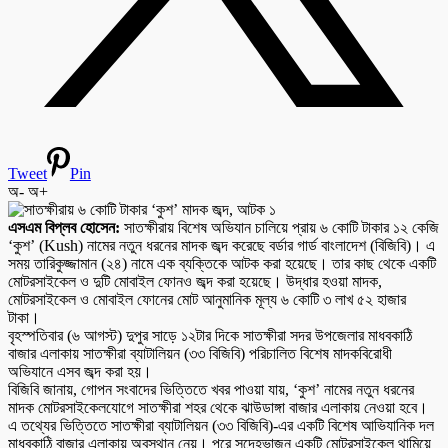
Tweet
Pin
অ-
অ+
এসএম বিপ্লব হোসেন:
সাতক্ষীরায় বিশেষ অভিযান চালিয়ে প্রায় ৬ কোটি টাকার ১২ কেজি
‘কুশ’ (Kush) নামের নতুন ধরনের মাদক জব্দ করেছে বর্ডার গার্ড বাংলাদেশ (বিজিবি)। এ
সময় তারিকুজ্জামান (২৪) নামে এক ব্যক্তিকে আটক করা হয়েছে। তার কাছ থেকে একটি
মোটরসাইকেল ও দুটি মোবাইল ফোনও জব্দ করা হয়েছে। উদ্ধার হওয়া মাদক,
মোটরসাইকেল ও মোবাইল ফোনের মোট আনুমানিক মূল্য ৬ কোটি ৩ লাখ ৫২ হাজার
টাকা।
বৃহস্পতিবার (৬ আগস্ট) দুপুর সাড়ে ১২টার দিকে সাতক্ষীরা সদর উপজেলার মাধবকাঠি
বাজার এলাকায় সাতক্ষীরা ব্যাটালিয়ন (৩৩ বিজিবি) পরিচালিত বিশেষ মাদকবিরোধী
অভিযানে এসব জব্দ করা হয়।
বিজিবি জানায়, গোপন সংবাদের ভিত্তিতে খবর পাওয়া যায়, ‘কুশ’ নামের নতুন ধরনের
মাদক মোটরসাইকেলযোগে সাতক্ষীরা শহর থেকে ঝাউডাঙ্গা বাজার এলাকায় নেওয়া হবে।
এ তথ্যের ভিত্তিতে সাতক্ষীরা ব্যাটালিয়ন (৩৩ বিজিবি)-এর একটি বিশেষ আভিযানিক দল
মাধবকাঠি বাজার এলাকায় অবস্থান নেয়। পরে সন্দেহভাজন একটি মোটরসাইকেল থামিয়ে