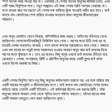
স্পর্শ অনেক সময় পাওয়া যায় না। একসময় যে পেশায় অনেক মানুষের জীবিকা চলত, এখন
সেটি প্রায় বিলুপ্তির পথে। নতুন প্রজন্মও এই কাজ শেখার প্রতি আগ্রহ দেখাচ্ছে না।
ফলে কয়েক বছর পর হয়তো এই পেশার দক্ষ কারিগর খুঁজে পাওয়াই কঠিন হয়ে যাবে। ঝর্ণা
কলমে নাম খোদাইয়ের পেশা হারিয়ে যাওয়ার অন্যতম কারণ মানুষের জীবনযাত্রার
পরিবর্তন।
এখন মানুষ মোবাইল ফোনে লিখছে, কম্পিউটারে কাজ করছে। অফিসের নথিপত্র থেকে
ব্যক্তিগত যোগাযোগÑসবকিছুই ডিজিটাল হয়ে গেছে। আগের মতো চিঠি লেখা হয় না,
ডায়েরি লেখার অভ্যাসও কমেছে। ফলে ভালো কলমের প্রয়োজনও কমে গেছে। বাজারে
এখন কম দামের বল পয়েন্ট কলম সহজলভ্য হওয়ায় সাধারণ মানুষ আর ঝর্ণা কলমের দিকে
আগের মতো ঝুঁকছেন না। তবে এর মধ্যেও কিছু মানুষ এখনো ঝর্ণা কলমের ঐতিহ্য ধরে
রেখেছেন। লেখক, সংগ্রাহক, শিল্পী ও রুচিশীল মানুষের কাছে একটি সুন্দর ঝর্ণা কলম
এখনো বিশেষ আকর্ষণের বিষয়।
একটি পেশার বিলুপ্তি মানে শুধু কিছু মানুষের কর্মসংস্থান হারানো নয়; এর সঙ্গে হারিয়ে যায়
একটি সময়ের সংস্কৃতি ও জীবনযাত্রার অংশ। ঝর্ণা কলমে নাম খোদাইয়ের পেশার সঙ্গেও
জড়িয়ে আছে তেমনই একটি ইতিহাস। এই কারিগররা ছিলেন এক ধরনের শিল্পী। তাঁরা
মানুষের নামকে সাধারণ লেখা থেকে স্মৃতির অংশে পরিণত করতেন। তাঁদের হাতের কাজ
একটি সাধারণ বস্তুতে যোগ করত ব্যক্তিগত মূল্য।