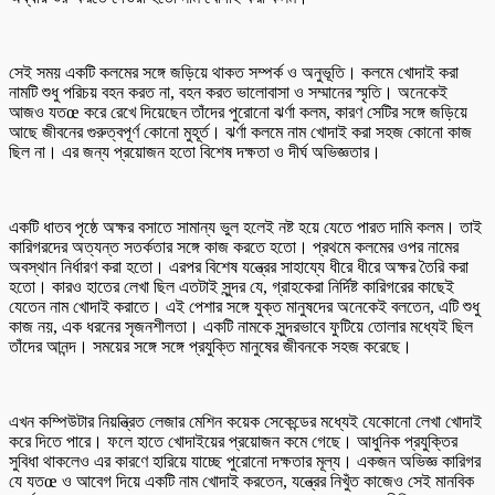
সেই সময় একটি কলমের সঙ্গে জড়িয়ে থাকত সম্পর্ক ও অনুভূতি। কলমে খোদাই করা
নামটি শুধু পরিচয় বহন করত না, বহন করত ভালোবাসা ও সম্মানের স্মৃতি। অনেকেই
আজও যতœ করে রেখে দিয়েছেন তাঁদের পুরোনো ঝর্ণা কলম, কারণ সেটির সঙ্গে জড়িয়ে
আছে জীবনের গুরুত্বপূর্ণ কোনো মুহূর্ত। ঝর্ণা কলমে নাম খোদাই করা সহজ কোনো কাজ
ছিল না। এর জন্য প্রয়োজন হতো বিশেষ দক্ষতা ও দীর্ঘ অভিজ্ঞতার।
একটি ধাতব পৃষ্ঠে অক্ষর বসাতে সামান্য ভুল হলেই নষ্ট হয়ে যেতে পারত দামি কলম। তাই
কারিগরদের অত্যন্ত সতর্কতার সঙ্গে কাজ করতে হতো। প্রথমে কলমের ওপর নামের
অবস্থান নির্ধারণ করা হতো। এরপর বিশেষ যন্ত্রের সাহায্যে ধীরে ধীরে অক্ষর তৈরি করা
হতো। কারও হাতের লেখা ছিল এতটাই সুন্দর যে, গ্রাহকেরা নির্দিষ্ট কারিগরের কাছেই
যেতেন নাম খোদাই করাতে। এই পেশার সঙ্গে যুক্ত মানুষদের অনেকেই বলতেন, এটি শুধু
কাজ নয়, এক ধরনের সৃজনশীলতা। একটি নামকে সুন্দরভাবে ফুটিয়ে তোলার মধ্যেই ছিল
তাঁদের আনন্দ। সময়ের সঙ্গে সঙ্গে প্রযুক্তি মানুষের জীবনকে সহজ করেছে।
এখন কম্পিউটার নিয়ন্ত্রিত লেজার মেশিন কয়েক সেকেন্ডের মধ্যেই যেকোনো লেখা খোদাই
করে দিতে পারে। ফলে হাতে খোদাইয়ের প্রয়োজন কমে গেছে। আধুনিক প্রযুক্তির
সুবিধা থাকলেও এর কারণে হারিয়ে যাচ্ছে পুরোনো দক্ষতার মূল্য। একজন অভিজ্ঞ কারিগর
যে যতœ ও আবেগ দিয়ে একটি নাম খোদাই করতেন, যন্ত্রের নিখুঁত কাজেও সেই মানবিক