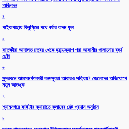
অভিনন্দন
৪
পাইকগাছায় বিলুপ্তির পথে বর্ষার কদম ফুল
৫
সাতক্ষীরা আদালত চত্বর থেকে হ্যান্ডক্যাপ পরা আসামীর পালানোর ব্যর্থ
চেষ্টা
৬
সুন্দরবনে আত্মসমর্পণকারী বনদস্যুরা আবারও সক্রিয়? জেলেদের অভিযোগে
নতুন আতঙ্ক
৭
শ্যামনগরে ফাইটার ক্যারাতে ক্লাবের বেল্ট প্রদান অনুষ্ঠান
৮