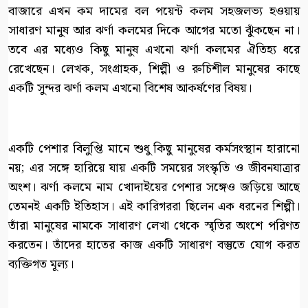
বাজারে এখন কম দামের বল পয়েন্ট কলম সহজলভ্য হওয়ায়
সাধারণ মানুষ আর ঝর্ণা কলমের দিকে আগের মতো ঝুঁকছেন না।
তবে এর মধ্যেও কিছু মানুষ এখনো ঝর্ণা কলমের ঐতিহ্য ধরে
রেখেছেন। লেখক, সংগ্রাহক, শিল্পী ও রুচিশীল মানুষের কাছে
একটি সুন্দর ঝর্ণা কলম এখনো বিশেষ আকর্ষণের বিষয়।
একটি পেশার বিলুপ্তি মানে শুধু কিছু মানুষের কর্মসংস্থান হারানো
নয়; এর সঙ্গে হারিয়ে যায় একটি সময়ের সংস্কৃতি ও জীবনযাত্রার
অংশ। ঝর্ণা কলমে নাম খোদাইয়ের পেশার সঙ্গেও জড়িয়ে আছে
তেমনই একটি ইতিহাস। এই কারিগররা ছিলেন এক ধরনের শিল্পী।
তাঁরা মানুষের নামকে সাধারণ লেখা থেকে স্মৃতির অংশে পরিণত
করতেন। তাঁদের হাতের কাজ একটি সাধারণ বস্তুতে যোগ করত
ব্যক্তিগত মূল্য।