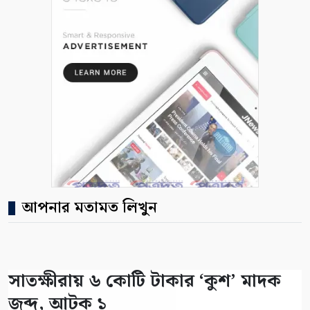
আপনার মতামত লিখুন
সাতক্ষীরায় ৬ কোটি টাকার ‘কুশ’ মাদক
জব্দ, আটক ১