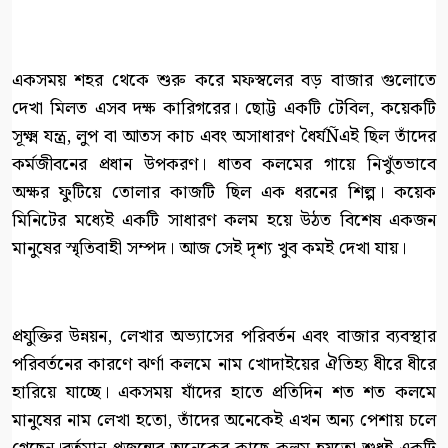
একসময় শহর থেকে শুরু করে মফস্বলের বড় বাজার গুলোতে
দেখা মিলত এসব দক্ষ কারিগরের। ছোট্ট একটি টেবিল, কয়েকটি
সূক্ষ্ম যন্ত্র, লুপ বা আতস কাচ এবং অসাধারণ ধৈর্যÑএই ছিল তাঁদের
কর্মজীবনের প্রধান উপকরণ। ধাতব কলমের গায়ে নিখুঁতভাবে
অক্ষর ফুটিয়ে তোলার কাজটি ছিল এক ধরনের শিল্প। কয়েক
মিনিটের মধ্যেই একটি সাধারণ কলম হয়ে উঠত বিশেষ একজন
মানুষের স্মৃতিবাহী সম্পদ। আজ সেই দৃশ্য খুব কমই দেখা যায়।
প্রযুক্তির উন্নয়ন, লেখার অভ্যাসের পরিবর্তন এবং বাজার ব্যবস্থার
পরিবর্তনের কারণে ঝর্ণা কলমে নাম খোদাইয়ের ঐতিহ্য ধীরে ধীরে
হারিয়ে যাচ্ছে। একসময় যাঁদের হাতে প্রতিদিন শত শত কলমে
মানুষের নাম লেখা হতো, তাঁদের অনেকেই এখন অন্য পেশায় চলে