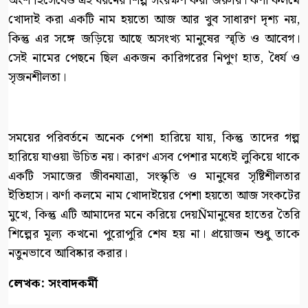
অংশ হিসেবেও এই ধরনের শিল্প সংরক্ষণ করা জরুরি। ঝর্ণা কলমে
খোদাই করা একটি নাম হয়তো আজ আর খুব সাধারণ দৃশ্য নয়,
কিন্তু এর সঙ্গে জড়িয়ে আছে অসংখ্য মানুষের স্মৃতি ও আবেগ।
সেই নামের পেছনে ছিল একজন কারিগরের নিপুণ হাত, ধৈর্য ও
সৃজনশীলতা।
সময়ের পরিবর্তনে অনেক পেশা হারিয়ে যায়, কিন্তু তাদের গল্প
হারিয়ে যাওয়া উচিত নয়। কারণ এসব পেশার মধ্যেই লুকিয়ে থাকে
একটি সমাজের জীবনযাত্রা, সংস্কৃতি ও মানুষের সৃষ্টিশীলতার
ইতিহাস। ঝর্ণা কলমে নাম খোদাইয়ের পেশা হয়তো আজ সংকটের
মুখে, কিন্তু এটি আমাদের মনে করিয়ে দেয়Ñমানুষের হাতের তৈরি
শিল্পের মূল্য কখনো পুরোপুরি শেষ হয় না। প্রয়োজন শুধু তাকে
নতুনভাবে আবিষ্কার করার।
লেখক: সংবাদকর্মী