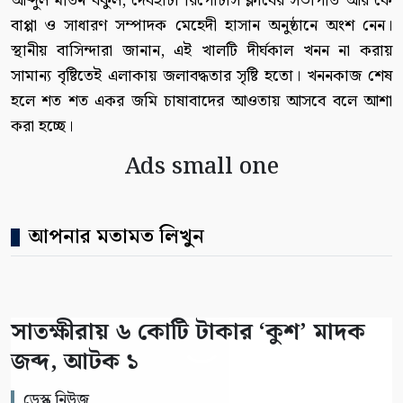
আব্দুল মতিন বকুল, দেবহাটা রিপোর্টার্স ক্লাবের সভাপতি আর কে
বাপ্পা ও সাধারণ সম্পাদক মেহেদী হাসান অনুষ্ঠানে অংশ নেন।
স্থানীয় বাসিন্দারা জানান, এই খালটি দীর্ঘকাল খনন না করায়
সামান্য বৃষ্টিতেই এলাকায় জলাবদ্ধতার সৃষ্টি হতো। খননকাজ শেষ
হলে শত শত একর জমি চাষাবাদের আওতায় আসবে বলে আশা
করা হচ্ছে।
Ads small one
আপনার মতামত লিখুন
সাতক্ষীরায় ৬ কোটি টাকার ‘কুশ’ মাদক
জব্দ, আটক ১
ডেস্ক নিউজ