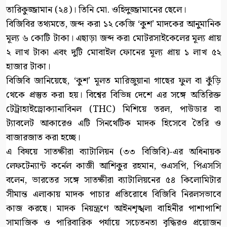
তারিকুজ্জামান (২৪)। তিনি মো. ওহিদুজ্জামানের ছেলে।
বিজিবির তথ্যমতে, জব্দ করা ১২ কেজি ‘কুশ’ মাদকের আনুমানিক
মূল্য ৬ কোটি টাকা। এছাড়া জব্দ করা মোটরসাইকেলের মূল্য প্রায়
২ লাখ টাকা এবং দুটি মোবাইল ফোনের মূল্য প্রায় ১ লাখ ৫২
হাজার টাকা।
বিজিবি জানিয়েছে, ‘কুশ’ মূলত মারিজুয়ানা গাছের ফুল বা কুঁড়ি
থেকে প্রস্তুত করা হয়। বিশ্বের বিভিন্ন দেশে এর সঙ্গে অতিরিক্ত
টেট্রাহাইড্রোক্যানাবিনল (THC) মিশিয়ে তরল, পাউডার বা
ট্যাবলেট আকারেও এটি সিনথেটিক মাদক হিসেবে তৈরি ও
বাজারজাত করা হচ্ছে।
এ বিষয়ে সাতক্ষীরা ব্যাটালিয়ন (৩৩ বিজিবি)-এর অধিনায়ক
লেফটেন্যান্ট কর্নেল কাজী আশিকুর রহমান, ওএসপি, পিএসসি
বলেন, ভারতের সঙ্গে সাতক্ষীরা ব্যাটালিয়নের ৫৪ কিলোমিটার
সীমান্ত এলাকায় মাদক পাচার প্রতিরোধে বিজিবি নিরলসভাবে
কাজ করছে। মাদক নিয়ন্ত্রণে আইনশৃঙ্খলা বাহিনীর পাশাপাশি
সামাজিক ও পারিবারিক পর্যায়ে সচেতনতা বৃদ্ধিরও প্রয়োজন