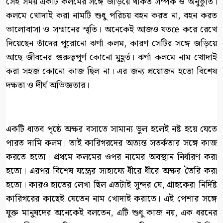
সেই সময় একটি কলমের সঙ্গে জড়িয়ে থাকত সম্পর্ক ও অনুভূতি।
কলমে খোদাই করা নামটি শুধু পরিচয় বহন করত না, বহন করত
ভালোবাসা ও সম্মানের স্মৃতি। অনেকেই আজও যতœ করে রেখে
দিয়েছেন তাঁদের পুরোনো ঝর্ণা কলম, কারণ সেটির সঙ্গে জড়িয়ে
আছে জীবনের গুরুত্বপূর্ণ কোনো মুহূর্ত। ঝর্ণা কলমে নাম খোদাই
করা সহজ কোনো কাজ ছিল না। এর জন্য প্রয়োজন হতো বিশেষ
দক্ষতা ও দীর্ঘ অভিজ্ঞতার।
একটি ধাতব পৃষ্ঠে অক্ষর বসাতে সামান্য ভুল হলেই নষ্ট হয়ে যেতে
পারত দামি কলম। তাই কারিগরদের অত্যন্ত সতর্কতার সঙ্গে কাজ
করতে হতো। প্রথমে কলমের ওপর নামের অবস্থান নির্ধারণ করা
হতো। এরপর বিশেষ যন্ত্রের সাহায্যে ধীরে ধীরে অক্ষর তৈরি করা
হতো। কারও হাতের লেখা ছিল এতটাই সুন্দর যে, গ্রাহকেরা নির্দিষ্ট
কারিগরের কাছেই যেতেন নাম খোদাই করাতে। এই পেশার সঙ্গে
যুক্ত মানুষদের অনেকেই বলতেন, এটি শুধু কাজ নয়, এক ধরনের