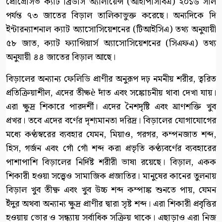
প্রোগ্রেসিভ ক্যাট ব্রিডার্স অ্যালায়েন্স (আইপিসিবিএ) ২০১৬ সাল
পর্যন্ত ৭৩ জাতের বিড়াল তালিকাভুক্ত করেছে। অন্যদিকে দি
ইন্টারন্যাশনাল ক্যাট অ্যাসোসিয়েশনের (টিআইসিএ) তথ্য অনুযায়ী
৫৮ জাত, ক্যাট ফ্যান্সিয়ার্স অ্যাসোসিয়েশনের (সিএফএ) তথ্য
অনুযায়ী ৪৪ জাতের বিড়াল আছে।
বিড়ালের অন্যান্য ফেলিডি প্রাণীর অনুরূপ দঢ় নমনীয় শরীর, ত্বরিত
প্রতিক্রিয়াশীল, এদের তীক্ষè দাঁত এবং সঙ্কোচনীয় থাবা দেখা যায়।
এরা ক্ষুদ্র শিকারে পারদর্শী। এদের নৈশদৃষ্টি এবং ঘ্রাণশক্তি খুব
প্রখর। তবে এদের বর্ণের দৃশ্যমানতা দরিদ্র। বিড়ালের যোগাযোগের
মধ্যে কণ্ঠস্বরের ব্যবহার যেমন, মিয়াও, গরগর, কম্পনজাত শব্দ,
হিস, গর্জন এবং গোঁ গোঁ শব্দ করা প্রভৃতি কণ্ঠ্যবর্ণের ব্যবহারের
পাশাপাশি বিড়ালের নির্দিষ্ট শরীরী ভাষা রয়েছে। বিড়াল, একক
শিকারী হওয়া সত্ত্বেও সামাজিক প্রজাতির। মানুষের কানের তুলনায়
বিড়াল খুব তীক্ষ্ণ এবং খুব উচ্চ শব্দ কম্পাঙ্ক শুনতে পায়, যেমন
ইঁদুর অথবা অন্যান্য ক্ষুদ্র প্রাণীর দ্বারা সৃষ্ট শব্দ। এরা শিকারী প্রবৃত্তির
হওয়ায় ভোর ও সন্ধ্যায় সর্বাধিক সক্রিয় থাকে। এছাড়াও এরা নিজ