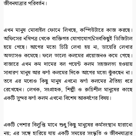
জীবনযাত্রার পরিবর্তন।
এখন মানুষ মোবাইল ফোনে লিখছে, কম্পিউটারে কাজ করছে।
অফিসের নথিপত্র থেকে ব্যক্তিগত যোগাযোগÑসবকিছুই ডিজিটাল
হয়ে গেছে। আগের মতো চিঠি লেখা হয় না, ডায়েরি লেখার
অভ্যাসও কমেছে। ফলে ভালো কলমের প্রয়োজনও কমে গেছে।
বাজারে এখন কম দামের বল পয়েন্ট কলম সহজলভ্য হওয়ায়
সাধারণ মানুষ আর ঝর্ণা কলমের দিকে আগের মতো ঝুঁকছেন না।
তবে এর মধ্যেও কিছু মানুষ এখনো ঝর্ণা কলমের ঐতিহ্য ধরে
রেখেছেন। লেখক, সংগ্রাহক, শিল্পী ও রুচিশীল মানুষের কাছে
একটি সুন্দর ঝর্ণা কলম এখনো বিশেষ আকর্ষণের বিষয়।
একটি পেশার বিলুপ্তি মানে শুধু কিছু মানুষের কর্মসংস্থান হারানো
নয়; এর সঙ্গে হারিয়ে যায় একটি সময়ের সংস্কৃতি ও জীবনযাত্রার