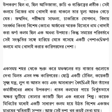
উপকরণ ছিল না, ছিল আভিজাত্য, রুচি ও ব্যক্তিত্বের প্রতীক। সেই
কলমে নিজের নাম খোদাই করা থাকলে তার মূল্য আরও বেড়ে
যেত। জন্মদিন, পরীক্ষায় সাফল্য, চাকরিতে যোগদান, বিদায়
সংবর্ধনা কিংবা বিশেষ কোনো অর্জনের স্মারক হিসেবে নাম খোদাই
করা ঝর্ণা কলম ছিল এক অনন্য উপহার। কিন্তু সময়ের পরিবর্তনে
সেই সংস্কৃতির সঙ্গে হারিয়ে যেতে বসেছে একটি পেশাওÑঝর্ণা
কলমে নাম খোদাই করার কারিগরদের পেশা।
একসময় শহর থেকে শুরু করে মফস্বলের বড় বাজার গুলোতে
দেখা মিলত এসব দক্ষ কারিগরের। ছোট্ট একটি টেবিল, কয়েকটি
সূক্ষ্ম যন্ত্র, লুপ বা আতস কাচ এবং অসাধারণ ধৈর্যÑএই ছিল তাঁদের
কর্মজীবনের প্রধান উপকরণ। ধাতব কলমের গায়ে নিখুঁতভাবে
অক্ষর ফুটিয়ে তোলার কাজটি ছিল এক ধরনের শিল্প। কয়েক
মিনিটের মধ্যেই একটি সাধারণ কলম হয়ে উঠত বিশেষ একজন
মানুষের স্মৃতিবাহী সম্পদ। আজ সেই দৃশ্য খুব কমই দেখা যায়।