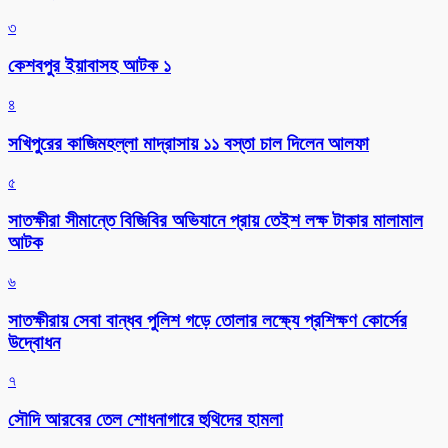
৩
কেশবপুর ইয়াবাসহ আটক ১
৪
সখিপুরের কাজিমহল্লা মাদ্রাসায় ১১ বস্তা চাল দিলেন আলফা
৫
সাতক্ষীরা সীমান্তে বিজিবির অভিযানে প্রায় তেইশ লক্ষ টাকার মালামাল
আটক
৬
সাতক্ষীরায় সেবা বান্ধব পুলিশ গড়ে তোলার লক্ষ্যে প্রশিক্ষণ কোর্সের
উদ্বোধন
৭
সৌদি আরবের তেল শোধনাগারে হুথিদের হামলা