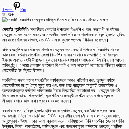
Tweet
Pin
অ-
অ+
দেবহাটা প্রতিনিধি:
সাতক্ষীরার দেবহাটা উপজেলা বিএনপি ও অঙ্গ-সহযোগী সংগঠনের
নেতৃবৃন্দ সাবেক সংসদ সদস্য ও সাতক্ষীরা জেলা পরিষদের প্রশাসক হাবিবুল ইসলাম হাবিব-
এর সঙ্গে সৌজন্য সাক্ষাৎ, মতবিনিময় এবং ফুলেল শুভেচ্ছা বিনিময় করেছেন।
রবিবার অনুষ্ঠিত এ সৌজন্য সাক্ষাতে নেতৃত্ব দেন দেবহাটা উপজেলা বিএনপির সাবেক
আহ্বায়ক, বর্তমান সাতক্ষীরা জেলা বিএনপির সদস্য ও সাবেক সভাপতি শেখ সিরাজুল
ইসলাম এবং দেবহাটা উপজেলা যুবদলের সাবেক সাধারণ সম্পাদক ও বিএনপি নেতা আব্দুল
হাবিব মন্টু। এ সময় দেবহাটা উপজেলা বিএনপি ও অঙ্গ-সহযোগী সংগঠনের বিভিন্ন পর্যায়ের
নেতাকর্মীরা উপস্থিত ছিলেন।
মতবিনিময় সভায় দলের সাংগঠনিক কার্যক্রমকে আরও গতিশীল করা, তৃণমূল পর্যায়ে
নেতাকর্মীদের মধ্যে ঐক্য সুদৃঢ় করা এবং জনগণের প্রত্যাশা অনুযায়ী রাজনৈতিক ও
জনকল্যাণমূলক কর্মকান্ড পরিচালনার বিষয়ে বিস্তারিত আলোচনা হয়। নেতৃবৃন্দ আগামী
দিনে দলকে আরও শক্তিশালী, সুসংগঠিত ও জনমুখী সংগঠন হিসেবে গড়ে তুলতে
ঐক্যবদ্ধভাবে কাজ করার প্রত্যয় ব্যক্ত করেন।
বক্তারা বলেন, হাবিবুল ইসলাম হাবিবের আন্তরিক নেতৃত্ব, রাজনৈতিক প্রজ্ঞা এবং
জনকল্যাণে নিবেদিত মানসিকতা দীর্ঘদিন ধরে দলীয় নেতাকর্মী ও সাধারণ মানুষের কাছে
অনুপ্রেরণার উৎস। তারা আশা প্রকাশ করেন, ভবিষ্যতেও তিনি সাতক্ষীরা জেলার সার্বিক
উন্নয়ন, শিক্ষা, অবকাঠামো, কর্মসংস্থান এবং জনসেবামূলক কর্মকান্ডে গুরুত্বপূর্ণ ভূমিকা