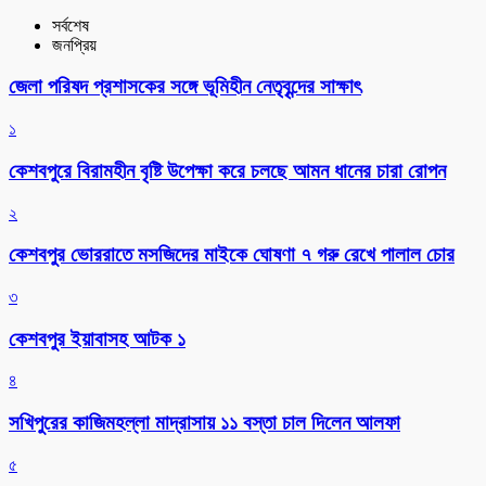
সর্বশেষ
জনপ্রিয়
জেলা পরিষদ প্রশাসকের সঙ্গে ভূমিহীন নেতৃবৃন্দের সাক্ষাৎ
১
কেশবপুরে বিরামহীন বৃষ্টি উপেক্ষা করে চলছে আমন ধানের চারা রোপন
২
কেশবপুর ভোররাতে মসজিদের মাইকে ঘোষণা ৭ গরু রেখে পালাল চোর
৩
কেশবপুর ইয়াবাসহ আটক ১
৪
সখিপুরের কাজিমহল্লা মাদ্রাসায় ১১ বস্তা চাল দিলেন আলফা
৫