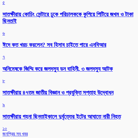
৫
সাতক্ষীরায় কোচিং সেন্টারে ঢুকে পরিচালককে কুপিয়ে পিটিয়ে জখম ও টাকা
ছিনতাই
৬
ঈদে কত খরচ করলেন? সব হিসাব চাইতে পারে এনবিআর
৭
অনিমেষকে জিম্মি করে জলদস্যু ডন বাহিনী, ৩ জলদস্যু আটক
৮
সাতক্ষীরায় ৪৭তম জাতীয় বিজ্ঞান ও প্রযুক্তি সপ্তাহ উদ্বোধন
৯
সাতক্ষীরায় গহনা ছিনতাইকালে দুর্বৃত্তের ইটের আঘাতে নারী নিহত
১০
জনপ্রিয় সব খবর