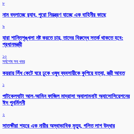
৮
নাম বদলাচ্ছে র‌্যাব, পুরো নিয়ন্ত্রণ যাচ্ছে এক বাহিনীর কাছে
৯
যারা শান্তিশৃঙ্খলা নষ্ট করতে চায়, তাদের বিরুদ্ধে সতর্ক থাকতে হবে:
প্রধানমন্ত্রী
১০
সর্বশেষ সব খবর
কয়রায় সিঁধ কেটে ঘরে ঢুকে ওষুধ ব্যবসায়ীকে কুপিয়ে হত্যা, স্ত্রী আহত
১
পাটকেলঘাটা আল-আমিন ফাজিল মাদ্রাসা অ্যালামনাই অ্যাসোসিয়েশনের
ঈদ পুনর্মিলনী
২
সাতক্ষীরা শহরে এক নারীর অস্বাভাবিক মৃত্যু, গলিত লাশ উদ্ধার