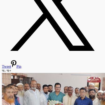
Tweet
Pin
অ-
অ+