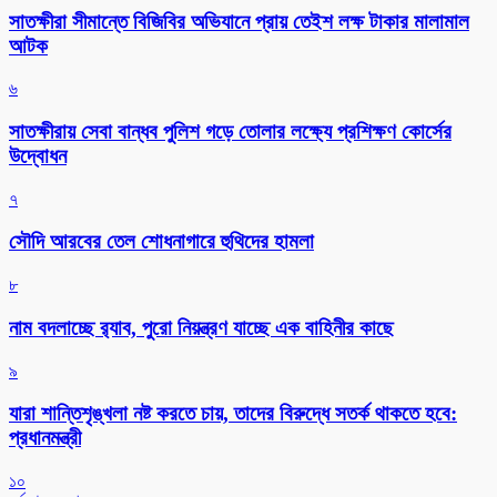
সাতক্ষীরা সীমান্তে বিজিবির অভিযানে প্রায় তেইশ লক্ষ টাকার মালামাল
আটক
৬
সাতক্ষীরায় সেবা বান্ধব পুলিশ গড়ে তোলার লক্ষ্যে প্রশিক্ষণ কোর্সের
উদ্বোধন
৭
সৌদি আরবের তেল শোধনাগারে হুথিদের হামলা
৮
নাম বদলাচ্ছে র‌্যাব, পুরো নিয়ন্ত্রণ যাচ্ছে এক বাহিনীর কাছে
৯
যারা শান্তিশৃঙ্খলা নষ্ট করতে চায়, তাদের বিরুদ্ধে সতর্ক থাকতে হবে:
প্রধানমন্ত্রী
১০