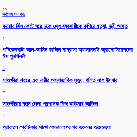
১০
সর্বশেষ সব খবর
কয়রায় সিঁধ কেটে ঘরে ঢুকে ওষুধ ব্যবসায়ীকে কুপিয়ে হত্যা, স্ত্রী আহত
১
পাটকেলঘাটা আল-আমিন ফাজিল মাদ্রাসা অ্যালামনাই অ্যাসোসিয়েশনের
ঈদ পুনর্মিলনী
২
সাতক্ষীরা শহরে এক নারীর অস্বাভাবিক মৃত্যু, গলিত লাশ উদ্ধার
৩
সাতক্ষীরার নতুন জেলা প্রশাসক মিজ কাউসার আজিজ
৪
প্রাক্তন প্রেমিকার সাথে ফোনালাপের পর তরুনের আত্মহত্যা