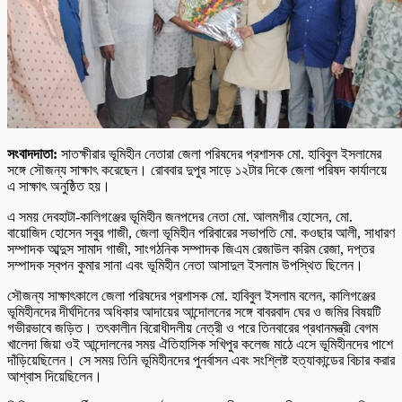
সংবাদদাতা:
সাতক্ষীরার ভূমিহীন নেতারা জেলা পরিষদের প্রশাসক মো. হাবিবুল ইসলামের
সঙ্গে সৌজন্য সাক্ষাৎ করেছেন। রোববার দুপুর সাড়ে ১২টার দিকে জেলা পরিষদ কার্যালয়ে
এ সাক্ষাৎ অনুষ্ঠিত হয়।
এ সময় দেবহাটা-কালিগঞ্জের ভূমিহীন জনপদের নেতা মো. আলমগীর হোসেন, মো.
বায়োজিদ হোসেন সবুর গাজী, জেলা ভূমিহীন পরিবারের সভাপতি মো. কওছার আলী, সাধারণ
সম্পাদক আব্দুস সামাদ গাজী, সাংগঠনিক সম্পাদক জিএম রেজাউল করিম রেজা, দপ্তর
সম্পাদক স্বপন কুমার সানা এবং ভূমিহীন নেতা আসাদুল ইসলাম উপস্থিত ছিলেন।
সৌজন্য সাক্ষাৎকালে জেলা পরিষদের প্রশাসক মো. হাবিবুল ইসলাম বলেন, কালিগঞ্জের
ভূমিহীনদের দীর্ঘদিনের অধিকার আদায়ের আন্দোলনের সঙ্গে বাবরবাদ ঘের ও জমির বিষয়টি
গভীরভাবে জড়িত। তৎকালীন বিরোধীদলীয় নেত্রী ও পরে তিনবারের প্রধানমন্ত্রী বেগম
খালেদা জিয়া ওই আন্দোলনের সময় ঐতিহাসিক সখিপুর কলেজ মাঠে এসে ভূমিহীনদের পাশে
দাঁড়িয়েছিলেন। সে সময় তিনি ভূমিহীনদের পুনর্বাসন এবং সংশ্লিষ্ট হত্যাকান্ডের বিচার করার
আশ্বাস দিয়েছিলেন।