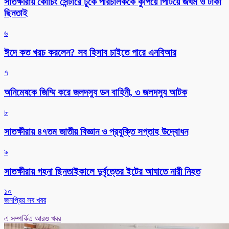
সাতক্ষীরায় কোচিং সেন্টারে ঢুকে পরিচালককে কুপিয়ে পিটিয়ে জখম ও টাকা
ছিনতাই
৬
ঈদে কত খরচ করলেন? সব হিসাব চাইতে পারে এনবিআর
৭
অনিমেষকে জিম্মি করে জলদস্যু ডন বাহিনী, ৩ জলদস্যু আটক
৮
সাতক্ষীরায় ৪৭তম জাতীয় বিজ্ঞান ও প্রযুক্তি সপ্তাহ উদ্বোধন
৯
সাতক্ষীরায় গহনা ছিনতাইকালে দুর্বৃত্তের ইটের আঘাতে নারী নিহত
১০
জনপ্রিয় সব খবর
এ সম্পর্কিত আরও খবর