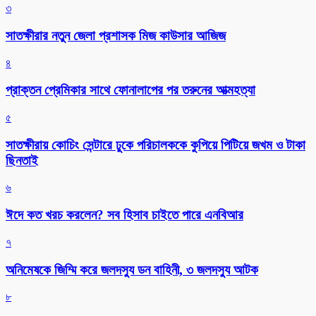
৩
সাতক্ষীরার নতুন জেলা প্রশাসক মিজ কাউসার আজিজ
৪
প্রাক্তন প্রেমিকার সাথে ফোনালাপের পর তরুনের আত্মহত্যা
৫
সাতক্ষীরায় কোচিং সেন্টারে ঢুকে পরিচালককে কুপিয়ে পিটিয়ে জখম ও টাকা
ছিনতাই
৬
ঈদে কত খরচ করলেন? সব হিসাব চাইতে পারে এনবিআর
৭
অনিমেষকে জিম্মি করে জলদস্যু ডন বাহিনী, ৩ জলদস্যু আটক
৮