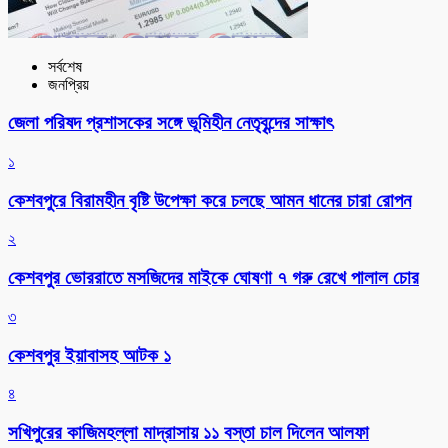
সর্বশেষ
জনপ্রিয়
জেলা পরিষদ প্রশাসকের সঙ্গে ভূমিহীন নেতৃবৃন্দের সাক্ষাৎ
১
কেশবপুরে বিরামহীন বৃষ্টি উপেক্ষা করে চলছে আমন ধানের চারা রোপন
২
কেশবপুর ভোররাতে মসজিদের মাইকে ঘোষণা ৭ গরু রেখে পালাল চোর
৩
কেশবপুর ইয়াবাসহ আটক ১
৪
সখিপুরের কাজিমহল্লা মাদ্রাসায় ১১ বস্তা চাল দিলেন আলফা