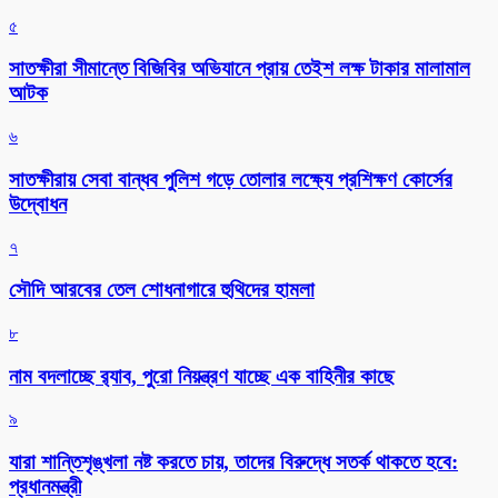
৫
সাতক্ষীরা সীমান্তে বিজিবির অভিযানে প্রায় তেইশ লক্ষ টাকার মালামাল
আটক
৬
সাতক্ষীরায় সেবা বান্ধব পুলিশ গড়ে তোলার লক্ষ্যে প্রশিক্ষণ কোর্সের
উদ্বোধন
৭
সৌদি আরবের তেল শোধনাগারে হুথিদের হামলা
৮
নাম বদলাচ্ছে র‌্যাব, পুরো নিয়ন্ত্রণ যাচ্ছে এক বাহিনীর কাছে
৯
যারা শান্তিশৃঙ্খলা নষ্ট করতে চায়, তাদের বিরুদ্ধে সতর্ক থাকতে হবে:
প্রধানমন্ত্রী