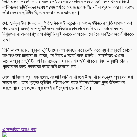
তিনি বলেন, পরবর্তী সময়ে সরকার গঠনের পর তৎকালীন প্রধানমন্ত্রী বেগম খালেদা জিয়া
কালিগঞ্জের ভূমিহীনদের মধ্যে প্রথম পর্যায়ে ২৭ জনকে জমির দলিল প্রদান করেন। এরপর
তাঁরা সেখানে ভূমিহীন হিসেবে বসবাস করে আসছেন।
মো. হাবিবুল ইসলাম বলেন, ঐতিহাসিক ওই আন্দোলন এবং ভূমিহীনদের স্মৃতি সংরক্ষণ করা
প্রয়োজন। একই সঙ্গে ভূমিহীনদের অধিকার রক্ষার নামে কেউ যাতে কোনো ধরনের
বিশৃঙ্খলা বা অনাকাঙ্খিত পরিস্থিতি সৃষ্টি করতে না পারেন, সেদিকে সবাইকে সতর্ক থাকতে
হবে।
তিনি আরও বলেন, প্রকৃত ভূমিহীনদের নাম ব্যবহার করে কেউ যাতে ব্যক্তিস্বার্থে কোনো
অপতৎপরতা চালাতে না পারেন, সে বিষয়েও সতর্ক থাকা জরুরি। সাতক্ষীরায় এখনো
অনেক প্রকৃত ভূমিহীন পরিবার রয়েছে। সরকারি খাসজমি থাকলে নিয়ম অনুযায়ী তাঁদের
পুনর্বাসনের জন্য সরকারের কাছে দাবি জানানো হবে।
জেলা পরিষদের প্রশাসক বলেন, সরকারি জমি না থাকলে ইচ্ছা থাকা সত্ত্বেও পুনর্বাসন করা
সম্ভব নয়। তবে প্রকৃত ভূমিহীন পরিবারগুলো যাতে দীর্ঘস্থায়ীভাবে সুন্দর জীবনযাপন
করতে পারে, সে লক্ষ্যে প্রয়োজনীয় উদ্যোগ নেওয়া উচিত।
এ সম্পর্কিত আরও খবর