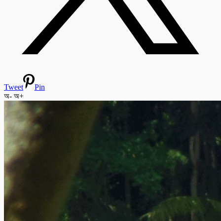
Tweet
Pin
অ-
অ+