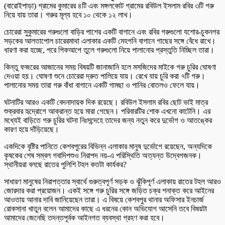
(বারোইপাড়া) গ্রামের কুমারের ৪টি এবং মঙ্গলকোট গ্রামের রবিউল ইসলাম রবির ৩টি গরু
নিয়ে যায় তারা। গরুর মূল্য হবে ১০ থেকে ১২ লাখ।
চোরেরা সুকুমারের গরুগুলো বাড়ির পাশের একটি বাগানে এবং রবির গরুগুলো যশোর-চুকনগর
সড়কের আলতাপোল চারেরমাথা এলাকার একটি মেহগনি বাগানে গাছের সঙ্গে বেঁধে রাখে।
ধারণা করা হচ্ছে, পরে পিকআপে তুলে গরুগুলো নিয়ে পালানোর প্রস্তুতি নিচ্ছিল তারা।
কিন্তু ফজরের আজানের সময় বিষয়টি জানাজানি হলে মসজিদের মাইকে গরু চুরির ঘোষণা
দেওয়া হয়। ঘোষণা শুনে চোরেরা দ্রুত পালিয়ে যায়। রেখে যায় চুরি করা ৭টি গরু।
পালানোর সময় তারা গরু বাঁধা বাগানে একটি গামছা ও পানির বোতলও ফেলে যায়।
ঘটনাটির আরও একটি বেদনাদায়ক দিক রয়েছে। রবিউল ইসলাম রবির ছোট ভাই মাত্র
শুক্রবার হৃদ্রোগে আক্রান্ত হয়ে মারা গেছেন। পরিবারটির শোক এখনো কাটেনি। এর
মধ্যেই বাড়িতে গরু চুরির ঘটনা নিঃসন্দেহে তাদের জন্য নতুন করে দুর্ভোগ ও আতঙ্কের
কারণ হয়ে দাঁড়িয়েছে।
একদিকে বৃষ্টির পানিতে কেশবপুরের বিভিন্ন এলাকার মানুষ দুর্ভোগে রয়েছেন, অন্যদিকে
কৃষকের শেষ সম্বল গবাদিপশুও নিরাপদ নয়-এ পরিস্থিতি অত্যন্ত উদ্বেগজনক।
স্থানীয়রা বলছে রাতের পুলিশি টহল কতটা কার্যকর?
সাধারণ মানুষের নিরাপত্তার স্বার্থে গুরুত্বপূর্ণ সড়ক ও ঝুঁকিপূর্ণ এলাকায় রাতের টহল আরও
জোরদার করা প্রয়োজন। একই সঙ্গে গরু চুরির সঙ্গে জড়িত চক্র শনাক্ত করে আইনের
আওতায় আনার দাবি জানিয়েছেন তারা। এ বিষয়ে কেশবপুর থানার অফিসার ইনচার্জ
রোকসানা খাতুন বলেন আমাদের কাছে এ ধরনের কোন অভিযোগ আসেনি তবে বিষয়টা
আমাদের জেনেছি তদন্তপূর্বক আইনগত ব্যবস্থা গ্রহণ করা হবে।