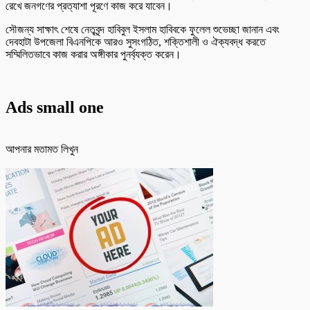
রেখে জনগণের প্রত্যাশা পূরণে কাজ করে যাবেন।
সৌজন্য সাক্ষাৎ শেষে নেতৃবৃন্দ হাবিবুল ইসলাম হাবিবকে ফুলেল শুভেচ্ছা জানান এবং
দেবহাটা উপজেলা বিএনপিকে আরও সুসংগঠিত, শক্তিশালী ও ঐক্যবদ্ধ করতে
সম্মিলিতভাবে কাজ করার অঙ্গীকার পুনর্ব্যক্ত করেন।
Ads small one
আপনার মতামত লিখুন