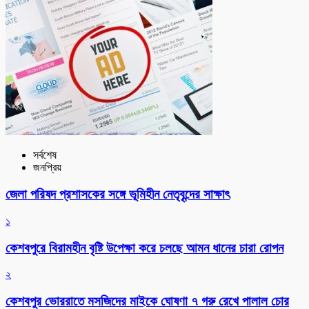
সর্বশেষ
জনপ্রিয়
জেলা পরিষদ প্রশাসকের সঙ্গে ভূমিহীন নেতৃবৃন্দের সাক্ষাৎ
১
কেশবপুরে বিরামহীন বৃষ্টি উপেক্ষা করে চলছে আমন ধানের চারা রোপন
২
কেশবপুর ভোররাতে মসজিদের মাইকে ঘোষণা ৭ গরু রেখে পালাল চোর