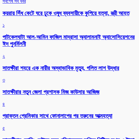
সর্বশেষ সব খবর
কয়রায় সিঁধ কেটে ঘরে ঢুকে ওষুধ ব্যবসায়ীকে কুপিয়ে হত্যা, স্ত্রী আহত
১
পাটকেলঘাটা আল-আমিন ফাজিল মাদ্রাসা অ্যালামনাই অ্যাসোসিয়েশনের
ঈদ পুনর্মিলনী
২
সাতক্ষীরা শহরে এক নারীর অস্বাভাবিক মৃত্যু, গলিত লাশ উদ্ধার
৩
সাতক্ষীরার নতুন জেলা প্রশাসক মিজ কাউসার আজিজ
৪
প্রাক্তন প্রেমিকার সাথে ফোনালাপের পর তরুনের আত্মহত্যা
৫