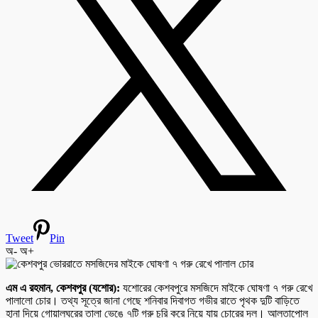
Tweet
Pin
অ-
অ+
এম এ রহমান, কেশবপুর (যশোর):
যশোরের কেশবপুরে মসজিদে মাইকে ঘোষণা ৭ গরু রেখে
পালালো চোর। তথ্য সূত্রে জানা গেছে শনিবার দিবাগত গভীর রাতে পৃথক দুটি বাড়িতে
হানা দিয়ে গোয়ালঘরের তালা ভেঙে ৭টি গরু চুরি করে নিয়ে যায় চোরের দল। আলতাপোল