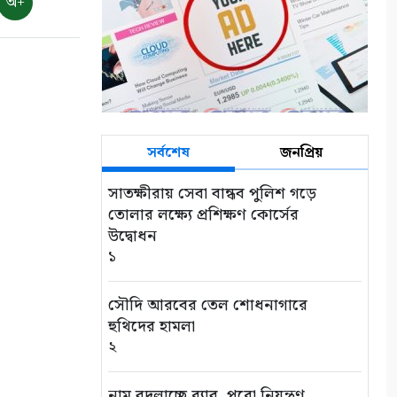
অ+
সর্বশেষ
জনপ্রিয়
সাতক্ষীরায় সেবা বান্ধব পুলিশ গড়ে
তোলার লক্ষ্যে প্রশিক্ষণ কোর্সের
উদ্বোধন
১
সৌদি আরবের তেল শোধনাগারে
হুথিদের হামলা
২
নাম বদলাচ্ছে র‌্যাব, পুরো নিয়ন্ত্রণ