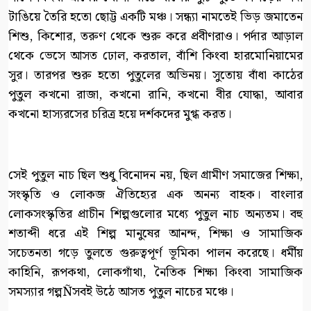
টাঙিয়ে তৈরি হতো ছোট্ট একটি মঞ্চ। সন্ধ্যা নামতেই ভিড় জমাতেন
শিশু, কিশোর, তরুণ থেকে শুরু করে প্রবীণরাও। পর্দার আড়াল
থেকে ভেসে আসত ঢোল, করতাল, বাঁশি কিংবা হারমোনিয়ামের
সুর। তারপর শুরু হতো পুতুলের অভিনয়। সুতোয় বাঁধা কাঠের
পুতুল কখনো রাজা, কখনো রানি, কখনো বীর যোদ্ধা, আবার
কখনো হাস্যরসের চরিত্র হয়ে দর্শকদের মুগ্ধ করত।
সেই পুতুল নাচ ছিল শুধু বিনোদন নয়, ছিল গ্রামীণ সমাজের শিক্ষা,
সংস্কৃতি ও লোকজ ঐতিহ্যের এক অনন্য বাহক। বাংলার
লোকসংস্কৃতির প্রাচীন শিল্পগুলোর মধ্যে পুতুল নাচ অন্যতম। বহু
শতাব্দী ধরে এই শিল্প মানুষের আনন্দ, শিক্ষা ও সামাজিক
সচেতনতা গড়ে তুলতে গুরুত্বপূর্ণ ভূমিকা পালন করেছে। ধর্মীয়
কাহিনি, রূপকথা, লোকগাঁথা, নৈতিক শিক্ষা কিংবা সামাজিক
সমস্যার গল্পÑসবই উঠে আসত পুতুল নাচের মঞ্চে।