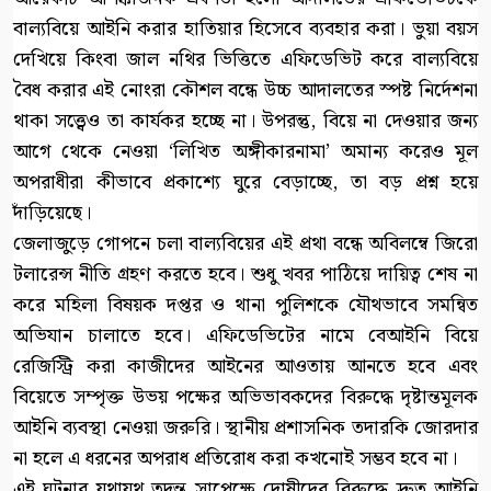
বাল্যবিয়ে আইনি করার হাতিয়ার হিসেবে ব্যবহার করা। ভুয়া বয়স
দেখিয়ে কিংবা জাল নথির ভিত্তিতে এফিডেভিট করে বাল্যবিয়ে
বৈধ করার এই নোংরা কৌশল বন্ধে উচ্চ আদালতের স্পষ্ট নির্দেশনা
থাকা সত্ত্বেও তা কার্যকর হচ্ছে না। উপরন্তু, বিয়ে না দেওয়ার জন্য
আগে থেকে নেওয়া ‘লিখিত অঙ্গীকারনামা’ অমান্য করেও মূল
অপরাধীরা কীভাবে প্রকাশ্যে ঘুরে বেড়াচ্ছে, তা বড় প্রশ্ন হয়ে
দাঁড়িয়েছে।
জেলাজুড়ে গোপনে চলা বাল্যবিয়ের এই প্রথা বন্ধে অবিলম্বে জিরো
টলারেন্স নীতি গ্রহণ করতে হবে। শুধু খবর পাঠিয়ে দায়িত্ব শেষ না
করে মহিলা বিষয়ক দপ্তর ও থানা পুলিশকে যৌথভাবে সমন্বিত
অভিযান চালাতে হবে। এফিডেভিটের নামে বেআইনি বিয়ে
রেজিস্ট্রি করা কাজীদের আইনের আওতায় আনতে হবে এবং
বিয়েতে সম্পৃক্ত উভয় পক্ষের অভিভাবকদের বিরুদ্ধে দৃষ্টান্তমূলক
আইনি ব্যবস্থা নেওয়া জরুরি। স্থানীয় প্রশাসনিক তদারকি জোরদার
না হলে এ ধরনের অপরাধ প্রতিরোধ করা কখনোই সম্ভব হবে না।
এই ঘটনার যথাযথ তদন্ত সাপেক্ষে দোষীদের বিরুদ্ধে দ্রুত আইনি