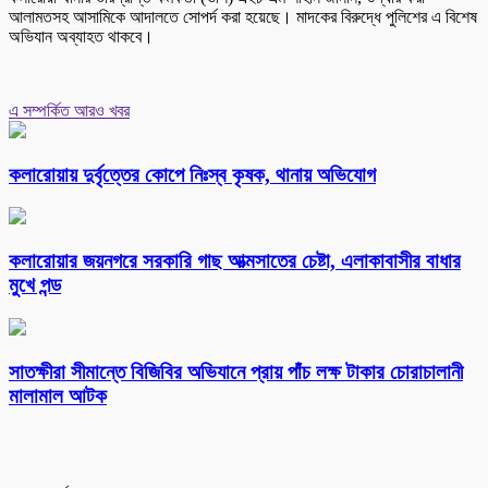
আলামতসহ আসামিকে আদালতে সোপর্দ করা হয়েছে। মাদকের বিরুদ্ধে পুলিশের এ বিশেষ
অভিযান অব্যাহত থাকবে।
এ সম্পর্কিত আরও খবর
কলারোয়ায় দুর্বৃত্তের কোপে নিঃস্ব কৃষক, থানায় অভিযোগ
কলারোয়ার জয়নগরে সরকারি গাছ আত্মসাতের চেষ্টা, এলাকাবাসীর বাধার
মুখে পন্ড
সাতক্ষীরা সীমান্তে বিজিবির অভিযানে প্রায় পাঁচ লক্ষ টাকার চোরাচালানী
মালামাল আটক