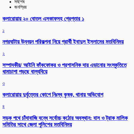
সর্বশেষ
জনপ্রিয়
কলারোয়ায় ২০ বোতল এসকাফসহ গ্রেপ্তার ১
১
নগরঘাটায় উন্নয়ন পরিকল্পনা নিয়ে প্রার্থী ইবাদুল ইসলামের মতবিনিময়
২
সম্পাদকীয়/ আইনি ফাঁকফোকর ও প্রশাসনিক দায় এড়ানোর সংস্কৃতিতে
ধামাচাপা পড়ছে বাল্যবিয়ে
৩
কলারোয়ায় দুর্বৃত্তের কোপে নিঃস্ব কৃষক, থানায় অভিযোগ
৪
সড়ক পথে চাঁদাবাজি বন্ধে সর্বোচ্চ কঠোর অবস্থান: বাস ও ট্রাক মালিক
সমিতির সাথে জেলা পুলিশের মতবিনিময়