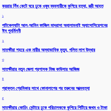
কয়রায় সিঁধ কেটে ঘরে ঢুকে ওষুধ ব্যবসায়ীকে কুপিয়ে হত্যা, স্ত্রী আহত
১
পাটকেলঘাটা আল-আমিন ফাজিল মাদ্রাসা অ্যালামনাই অ্যাসোসিয়েশনের
ঈদ পুনর্মিলনী
২
সাতক্ষীরা শহরে এক নারীর অস্বাভাবিক মৃত্যু, গলিত লাশ উদ্ধার
৩
সাতক্ষীরার নতুন জেলা প্রশাসক মিজ কাউসার আজিজ
৪
প্রাক্তন প্রেমিকার সাথে ফোনালাপের পর তরুনের আত্মহত্যা
৫
সাতক্ষীরায় কোচিং সেন্টারে ঢুকে পরিচালককে কুপিয়ে পিটিয়ে জখম ও টাকা