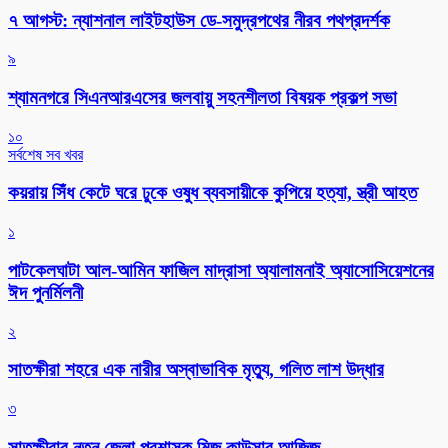
৭ আগস্ট: ন্যাশনাল লাইটহাউস ডে-সমুদ্রপথের নীরব পথপ্রদর্শক
৯
শ্যামনগরে সিএনআরএসের জলবায়ু সহনশীলতা বিষয়ক প্রকল্প সভা
১০
সর্বশেষ সব খবর
কয়রায় সিঁধ কেটে ঘরে ঢুকে ওষুধ ব্যবসায়ীকে কুপিয়ে হত্যা, স্ত্রী আহত
১
পাটকেলঘাটা আল-আমিন ফাজিল মাদ্রাসা অ্যালামনাই অ্যাসোসিয়েশনের
ঈদ পুনর্মিলনী
২
সাতক্ষীরা শহরে এক নারীর অস্বাভাবিক মৃত্যু, গলিত লাশ উদ্ধার
৩
সাতক্ষীরার নতুন জেলা প্রশাসক মিজ কাউসার আজিজ