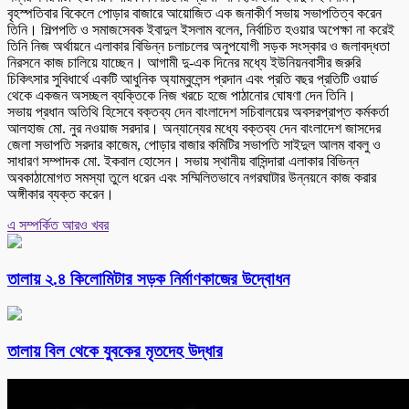
বৃহস্পতিবার বিকেলে পোড়ার বাজারে আয়োজিত এক জনাকীর্ণ সভায় সভাপতিত্ব করেন
তিনি। শিল্পপতি ও সমাজসেবক ইবাদুল ইসলাম বলেন, নির্বাচিত হওয়ার অপেক্ষা না করেই
তিনি নিজ অর্থায়নে এলাকার বিভিন্ন চলাচলের অনুপযোগী সড়ক সংস্কার ও জলাবদ্ধতা
নিরসনে কাজ চালিয়ে যাচ্ছেন। আগামী দু-এক দিনের মধ্যে ইউনিয়নবাসীর জরুরি
চিকিৎসার সুবিধার্থে একটি আধুনিক অ্যাম্বুলেন্স প্রদান এবং প্রতি বছর প্রতিটি ওয়ার্ড
থেকে একজন অসচ্ছল ব্যক্তিকে নিজ খরচে হজে পাঠানোর ঘোষণা দেন তিনি।
সভায় প্রধান অতিথি হিসেবে বক্তব্য দেন বাংলাদেশ সচিবালয়ের অবসরপ্রাপ্ত কর্মকর্তা
আলহাজ মো. নুর নওয়াজ সরদার। অন্যান্যের মধ্যে বক্তব্য দেন বাংলাদেশ জাসদের
জেলা সভাপতি সরদার কাজেম, পোড়ার বাজার কমিটির সভাপতি সাইদুল আলম বাবলু ও
সাধারণ সম্পাদক মো. ইকবাল হোসেন। সভায় স্থানীয় বাসিন্দারা এলাকার বিভিন্ন
অবকাঠামোগত সমস্যা তুলে ধরেন এবং সম্মিলিতভাবে নগরঘাটার উন্নয়নে কাজ করার
অঙ্গীকার ব্যক্ত করেন।
এ সম্পর্কিত আরও খবর
তালায় ২.৪ কিলোমিটার সড়ক নির্মাণকাজের উদ্বোধন
তালায় বিল থেকে যুবকের মৃতদেহ উদ্ধার