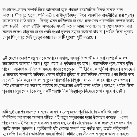
বাংলাদেশ-ভারত সম্পর্ক নিয়ে আলোচনা হলে প্রায়ই রাজনৈতিক বিতর্ক সামনে চলে
আসে। সীমান্ত হত্যা, পানি বণ্টন, বাণিজ্য বৈষম্য কিংবা আঞ্চলিক রাজনীতির নানা প্রশ্ন
আলোচনায় উঠে আসে। কিন্তু এসব জটিলতার মধ্যেও জনগণের পারস্পরিক সম্পর্ক বজায়
রাখা জরুরি। কারণ রাষ্ট্রীয় সম্পর্কের সংকট অনেক সময় আলোচনার মাধ্যমে সমাধান করা
সম্ভব হলেও মানুষের মধ্যে তৈরি হওয়া দূরত্ব সহজে কমানো যায় না।পর্যটন ভিসা পুনরায়
চালুর সিদ্ধান্ত সেই দূরত্ব কমানোর একটি সুযোগ সৃষ্টি করেছে।
দুই দেশের তরুণ প্রজন্ম একে অপরের সমাজ, সংস্কৃতি ও জীবনযাত্রা সম্পর্কে আরও
ভালোভাবে জানতে পারবে। ভুল ধারণা ও পূর্বধারণা দূর হবে। পারস্পরিক শ্রদ্ধাবোধ বৃদ্ধি
পাবে। আঞ্চলিক শান্তি ও সহযোগিতার ক্ষেত্রেও এটি ইতিবাচক ভূমিকা রাখবে।বাংলাদেশ
ও ভারতের সম্পর্কের ভবিষ্যৎ কেবল রাষ্ট্রীয় চুক্তি বা রাজনৈতিক ঘোষণার ওপর নির্ভর করে
না; এটি নির্ভর করে সাধারণ মানুষের পারস্পরিক বিশ্বাস, সম্মান এবং যোগাযোগের ওপর।
সেই যোগাযোগের সবচেয়ে কার্যকর মাধ্যমগুলোর একটি হলো পর্যটন।অতএব, পর্যটন ভিসা
পুনরায় চালুর ঘোষণাকে শুধু একটি প্রশাসনিক সিদ্ধান্ত হিসেবে দেখার সুযোগ নেই।
এটি দুই দেশের জনগণের মধ্যে আস্থার সেতুবন্ধন পুনর্র্নিমাণের একটি উদ্যোগ।
দীর্ঘদিনের অপেক্ষার অবসান ঘটিয়ে এটি নতুন সম্ভাবনার দ্বার উন্মোচন করেছে। এখন
প্রয়োজন এই উদ্যোগের সফল বাস্তবায়ন, সেবার মানোন্নয়ন এবং জনগণের প্রত্যাশার
প্রতি সম্মান প্রদর্শন। প্রতিবেশী দুই দেশের সম্পর্ক যত গভীর হবে, ততই শক্তিশালী
হবে দক্ষিণ এশিয়ার আঞ্চলিক সহযোগিতা। কাঁটাতারের সীমান্ত মানুষকে আলাদা করতে