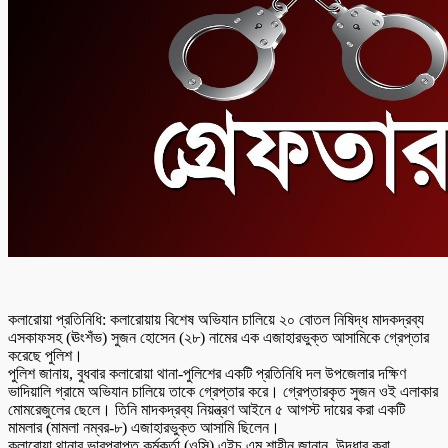
কলারোয়া প্রতিনিধি: কলারোয়ায় বিশেষ অভিযান চালিয়ে ২০ বোতল নিষিদ্ধ মাদকদ্রব্য
এসকাফসহ (ঊংশঁভ) সুজন হোসেন (২৮) নামের এক এজাহারভুক্ত আসামিকে গ্রেপ্তার
করেছে পুলিশ।
পুলিশ জানায়, বুধবার কলারোয়া থানা-পুলিশের একটি প্রতিনিধি দল উপজেলার দক্ষিণ
ভাদিয়ালি গ্রামে অভিযান চালিয়ে তাকে গ্রেপ্তার করে। গ্রেপ্তারকৃত সুজন ওই এলাকার
মোমরেজুলের ছেলে। তিনি মাদকদ্রব্য নিয়ন্ত্রণ আইনে ৫ আগস্ট দায়ের করা একটি
মামলার (মামলা নম্বর-৮) এজাহারভুক্ত আসামি ছিলেন।
কলারোয়া থানার ভারপ্রাপ্ত কর্মকর্তা (ওসি) এইচ এম শাহীন জানান, উদ্ধার করা