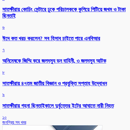
সাতক্ষীরায় কোচিং সেন্টারে ঢুকে পরিচালককে কুপিয়ে পিটিয়ে জখম ও টাকা
ছিনতাই
৬
ঈদে কত খরচ করলেন? সব হিসাব চাইতে পারে এনবিআর
৭
অনিমেষকে জিম্মি করে জলদস্যু ডন বাহিনী, ৩ জলদস্যু আটক
৮
সাতক্ষীরায় ৪৭তম জাতীয় বিজ্ঞান ও প্রযুক্তি সপ্তাহ উদ্বোধন
৯
সাতক্ষীরায় গহনা ছিনতাইকালে দুর্বৃত্তের ইটের আঘাতে নারী নিহত
১০
জনপ্রিয় সব খবর