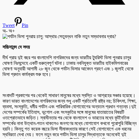
Tweet
Pin
অ-
অ+
সচ্চিদানন্দ দে সদয়
দীর্ঘ প্রায় দুই বছর পর বাংলাদেশি নাগরিকদের জন্য ভারতীয় ট্যুরিস্ট ভিসা পুনরায় চালুর
ঘোষণা নিঃসন্দেহে একটি গুরুত্বপূর্ণ ঘটনা। ঢাকায় নবনিযুক্ত ভারতীয় হাইকমিশনারের
ঘোষণা অনুযায়ী আগামী ২৮ জুন থেকে পর্যটন ভিসার আবেদন গ্রহণ এবং ১ জুলাই থেকে
ভিসা প্রদান কার্যক্রম শুরু হবে।
সংবাদটি প্রকাশের পর থেকেই সাধারণ মানুষের মধ্যে স্বস্তি ও আগ্রহের সঞ্চার হয়েছে।
কারণ ভারত বাংলাদেশের নাগরিকদের জন্য শুধু একটি প্রতিবেশী রাষ্ট্র নয়; চিকিৎসা, শিক্ষা,
ব্যবসা, সংস্কৃতি, ধর্মীয় পর্যটন এবং পারিবারিক যোগাযোগের অন্যতম প্রধান গন্তব্য।দুই
দেশের সম্পর্কের ইতিহাস, ভূগোল এবং সংস্কৃতির সঙ্গে মানুষের যাতায়াতের বিষয়টি
ওতপ্রোতভাবে জড়িত। স্বাধীনতার পর থেকে বাংলাদেশ ও ভারতের মধ্যে কূটনৈতিক
সম্পর্কের নানা উত্থান-পতন থাকলেও জনগণের মধ্যে যোগাযোগ কখনো পুরোপুরি বিচ্ছিন্ন
হয়নি। কিন্তু গত কয়েক বছরে ভিসা সীমাবদ্ধতার কারণে সেই যোগাযোগে এক ধরনের
স্থবিরতা দেখা দেয়। ফলে নতুন করে পর্যটন ভিসা চালুর সিদ্ধান্তকে অনেকেই দুই