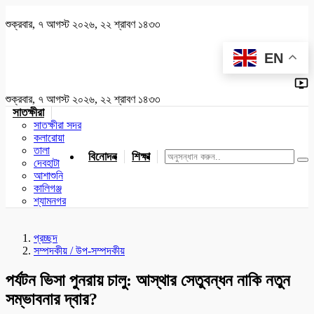
শুক্রবার, ৭ আগস্ট ২০২৬, ২২ শ্রাবণ ১৪৩৩
EN
শুক্রবার, ৭ আগস্ট ২০২৬, ২২ শ্রাবণ ১৪৩৩
সাতক্ষীরা
সাতক্ষীরা সদর
কলারোয়া
তালা
বিনোদন
শিক্ষা
খেলাধুলা
জাতীয়
খুলনা
যশোর
দেবহাটা
আশাশুনি
কালিগঞ্জ
শ্যামনগর
প্রচ্ছদ
সম্পদকীয় / উপ-সম্পদকীয়
পর্যটন ভিসা পুনরায় চালু: আস্থার সেতুবন্ধন নাকি নতুন
সম্ভাবনার দ্বার?