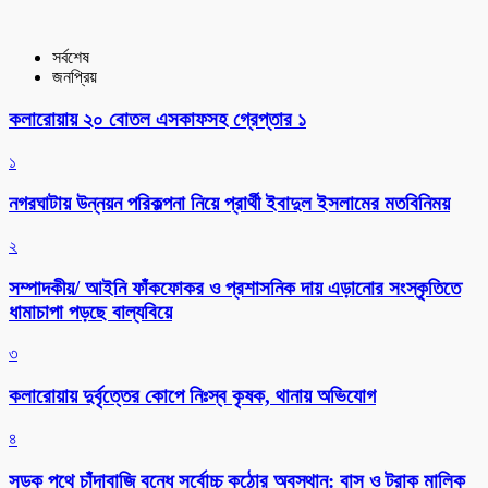
সর্বশেষ
জনপ্রিয়
কলারোয়ায় ২০ বোতল এসকাফসহ গ্রেপ্তার ১
১
নগরঘাটায় উন্নয়ন পরিকল্পনা নিয়ে প্রার্থী ইবাদুল ইসলামের মতবিনিময়
২
সম্পাদকীয়/ আইনি ফাঁকফোকর ও প্রশাসনিক দায় এড়ানোর সংস্কৃতিতে
ধামাচাপা পড়ছে বাল্যবিয়ে
৩
কলারোয়ায় দুর্বৃত্তের কোপে নিঃস্ব কৃষক, থানায় অভিযোগ
৪
সড়ক পথে চাঁদাবাজি বন্ধে সর্বোচ্চ কঠোর অবস্থান: বাস ও ট্রাক মালিক