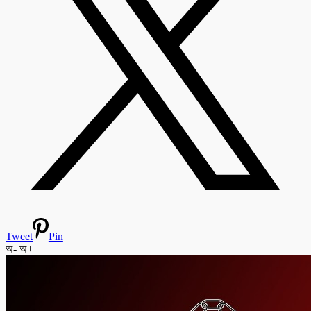
Tweet
Pin
অ-
অ+