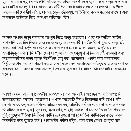
হয়, সে বিষয়ে দুই দেশের নীতিনির্ধারকদের আরও দূরদর্শী হতে হবে।ভিসা চালুর সঙ্গে সঙ্গে
আরেকটি গুরুত্বপূর্ণ বিষয় সামনে আসেÑভিসা প্রক্রিয়ার স্বচ্ছতা ও দক্ষতা। অতীতে
আবেদনকারীদের দীর্ঘ লাইন, দালালচক্রের দৌরাত্ম্য, অতিরিক্ত কাগজপত্রের ঝামেলা এবং
অনলাইন জটিলতা নিয়ে অসংখ্য অভিযোগ ছিল।
অনেক সাধারণ মানুষ দালালের আশ্রয় নিতে বাধ্য হয়েছেন। এতে অর্থনৈতিক ক্ষতির
পাশাপাশি হয়রানির শিকার হয়েছেন অসংখ্য আবেদনকারী।পর্যটন ভিসা পুনরায় চালুর এই
সময়ে সংশ্লিষ্ট কর্তৃপক্ষের উচিত আবেদন প্রক্রিয়াকে আরও সহজ, আধুনিক এবং
হয়রানিমুক্ত করা। ডিজিটাল সেবা সম্প্রসারণ, তথ্যপ্রযুক্তিনির্ভর যাচাই ব্যবস্থা এবং
আবেদনকারীদের জন্য স্বচ্ছ নির্দেশিকা চালু করা প্রয়োজন। একই সঙ্গে দালালচক্র
নির্মূলে কঠোর পদক্ষেপ গ্রহণ করতে হবে।বাংলাদেশ সরকারেরও দায়িত্ব রয়েছে জনগণকে
সচেতন করা। অনেক সময় অসম্পূর্ণ তথ্য বা ভুল ধারণার কারণে আবেদনকারীরা সমস্যায়
পড়েন।
ভ্রমণবিষয়ক তথ্য, প্রয়োজনীয় কাগজপত্র এবং অনলাইন আবেদন পদ্ধতি সম্পর্কে
জনসচেতনতা বাড়ানো প্রয়োজন। এখানে আরেকটি দিকও বিবেচনার দাবি রাখে। দুই
দেশের মধ্যে শুধু বাংলাদেশিদের ভারতগমন নয়, ভারতীয় পর্যটকদের বাংলাদেশে আগমনও
উৎসাহিত করতে হবে। সুন্দরবন, কক্সবাজার, পাহাড়ি অঞ্চল, প্রতœতাত্ত্বিক নিদর্শন এবং
মুক্তিযুদ্ধের ইতিহাসভিত্তিক পর্যটন কেন্দ্রগুলো আন্তর্জাতিক পর্যটকদের কাছে আরও
আকর্ষণীয় করে তুলতে হবে। পারস্পরিক পর্যটন বৃদ্ধি পেলে উভয় দেশই উপকৃত হবে।