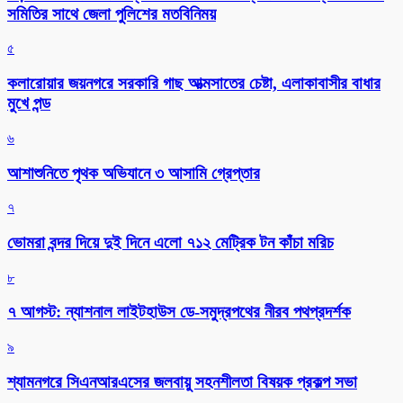
সমিতির সাথে জেলা পুলিশের মতবিনিময়
৫
কলারোয়ার জয়নগরে সরকারি গাছ আত্মসাতের চেষ্টা, এলাকাবাসীর বাধার
মুখে পন্ড
৬
আশাশুনিতে পৃথক অভিযানে ৩ আসামি গ্রেপ্তার
৭
ভোমরা বন্দর দিয়ে দুই দিনে এলো ৭১২ মেট্রিক টন কাঁচা মরিচ
৮
৭ আগস্ট: ন্যাশনাল লাইটহাউস ডে-সমুদ্রপথের নীরব পথপ্রদর্শক
৯
শ্যামনগরে সিএনআরএসের জলবায়ু সহনশীলতা বিষয়ক প্রকল্প সভা