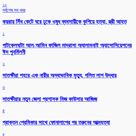
১০
সর্বশেষ সব খবর
কয়রায় সিঁধ কেটে ঘরে ঢুকে ওষুধ ব্যবসায়ীকে কুপিয়ে হত্যা, স্ত্রী আহত
১
পাটকেলঘাটা আল-আমিন ফাজিল মাদ্রাসা অ্যালামনাই অ্যাসোসিয়েশনের
ঈদ পুনর্মিলনী
২
সাতক্ষীরা শহরে এক নারীর অস্বাভাবিক মৃত্যু, গলিত লাশ উদ্ধার
৩
সাতক্ষীরার নতুন জেলা প্রশাসক মিজ কাউসার আজিজ
৪
প্রাক্তন প্রেমিকার সাথে ফোনালাপের পর তরুনের আত্মহত্যা
৫