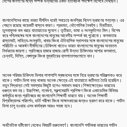
দেশের জনগণের মধ্যে সম্পর্ক উন্নয়নের একটি ইতিবাচক পদক্ষেপ হিসেবে দেখছেন।
বাংলাদেশিদের কাছে ভারত দীর্ঘদিন ধরেই সবচেয়ে জনপ্রিয় বিদেশ ভ্রমণের গন্তব্য। এর
পেছনে রয়েছে কয়েকটি বাস্তব কারণ। প্রথমত, ভৌগোলিক নৈকট্য। দ্বিতীয়ত,
তুলনামূলক কম খরচে যাতায়াতের সুযোগ। তৃতীয়ত, ভাষা ও সংস্কৃতিগত মিল। বিশেষ
করে পশ্চিমবঙ্গের সঙ্গে বাংলাদেশের মানুষের আবেগীয় সম্পর্ক বহু পুরোনো। কলকাতার
রাস্তাঘাট, সাহিত্য-সংস্কৃতি, খাবার কিংবা ঐতিহাসিক স্থাপনার সঙ্গে বাংলাদেশের মানুষের
পরিচিতি ও আকর্ষণ দীর্ঘদিনের।চিকিৎসা খাতেও ভারত বাংলাদেশের মানুষের অন্যতম
নির্ভরতার জায়গা। প্রতিবছর হাজার হাজার রোগী উন্নত চিকিৎসার আশায় কলকাতা,
চেন্নাই, দিল্লি, বেঙ্গালুরু কিংবা মুম্বাইয়ের হাসপাতালগুলোতে যান।
অনেক পরিবার চিকিৎসা ভিসার পাশাপাশি স্বজনদের সঙ্গে নিয়ে ভ্রমণের পরিকল্পনাও করে
থাকে। পর্যটন ভিসা বন্ধ থাকায় অনেক ক্ষেত্রে এই যাতায়াতে জটিলতা তৈরি হয়েছিল।
নতুন সিদ্ধান্ত সেই সমস্যার কিছুটা হলেও সমাধান করবে।শিক্ষাক্ষেত্রেও ভারতের
গুরুত্ব কম নয়। উচ্চশিক্ষা, গবেষণা, স্বল্পমেয়াদি প্রশিক্ষণ কিংবা একাডেমিক বিনিময়
কর্মসূচির জন্য প্রতিবছর বহু বাংলাদেশি শিক্ষার্থী ভারতে যায়। অনেক শিক্ষার্থী
বিশ্ববিদ্যালয় পরিদর্শন, ভর্তি পরীক্ষা কিংবা সাক্ষাৎকারের জন্যও ভ্রমণ করে থাকে। পর্যটন
ভিসা চালু হওয়ায় এসব কার্যক্রম আরও সহজ হবে।
অর্থনৈতিক দৃষ্টিকোণ থেকেও বিষয়টি গুরুত্বপূর্ণ। বাংলাদেশি পর্যটকরা ভারতের পর্যটন