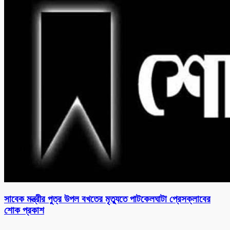
সাবেক মন্ত্রীর পুত্র উপল বখতের মৃত্যুতে পাটকেলঘাটা প্রেসক্লাবের
শোক প্রকাশ