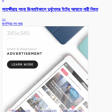
সাতক্ষীরায় গহনা ছিনতাইকালে দুর্বৃত্তের ইটের আঘাতে নারী নিহত
১০
জনপ্রিয় সব খবর