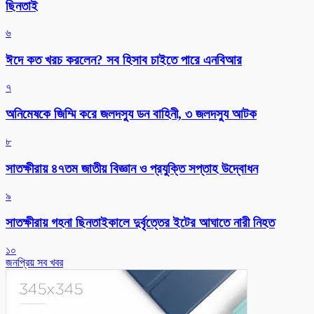
ছিনতাই
৬
ঈদে কত খরচ করলেন? সব হিসাব চাইতে পারে এনবিআর
৭
অনিমেষকে জিম্মি করে জলদস্যু ডন বাহিনী, ৩ জলদস্যু আটক
৮
সাতক্ষীরায় ৪৭তম জাতীয় বিজ্ঞান ও প্রযুক্তি সপ্তাহ উদ্বোধন
৯
সাতক্ষীরায় গহনা ছিনতাইকালে দুর্বৃত্তের ইটের আঘাতে নারী নিহত
১০
জনপ্রিয় সব খবর