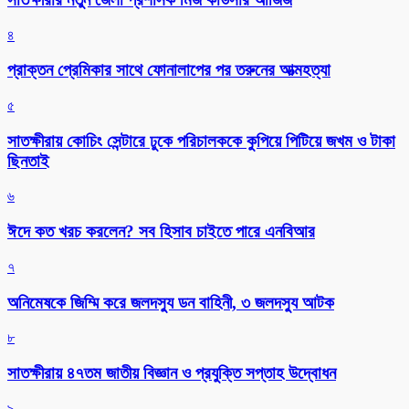
৪
প্রাক্তন প্রেমিকার সাথে ফোনালাপের পর তরুনের আত্মহত্যা
৫
সাতক্ষীরায় কোচিং সেন্টারে ঢুকে পরিচালককে কুপিয়ে পিটিয়ে জখম ও টাকা
ছিনতাই
৬
ঈদে কত খরচ করলেন? সব হিসাব চাইতে পারে এনবিআর
৭
অনিমেষকে জিম্মি করে জলদস্যু ডন বাহিনী, ৩ জলদস্যু আটক
৮
সাতক্ষীরায় ৪৭তম জাতীয় বিজ্ঞান ও প্রযুক্তি সপ্তাহ উদ্বোধন
৯