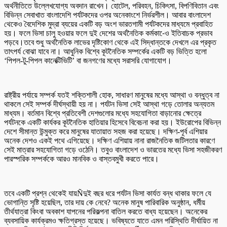
অর্থনীতিতে উল্লেখযোগ্য অবদান রাখেন। হোটেল, পরিবহন, চিকিৎসা, বিপণিবিতান এবং
বিভিন্ন সেবাখাত বাংলাদেশি পর্যটকদের ওপর অনেকাংশে নির্ভরশীল। আবার বাংলাদেশ
থেকেও বৈদেশিক মুদ্রা ব্যয়ের একটি বড় অংশ ভারতগামী পর্যটকদের মাধ্যমে প্রবাহিত
হয়। ফলে ভিসা চালু হওয়ার ফলে দুই দেশের অর্থনৈতিক কর্মকা-েও ইতিবাচক প্রভাব
পড়বে।তবে শুধু অর্থনৈতিক লাভের দৃষ্টিকোণ থেকে এই সিদ্ধান্তকে দেখলে এর প্রকৃত
তাৎপর্য বোঝা যাবে না। আধুনিক বিশ্বে কূটনৈতিক সম্পর্কের একটি বড় ভিত্তি হলো
‘পিপল-টু-পিপল কানেক্টিভিটি’ বা জনগণের মধ্যে সরাসরি যোগাযোগ।
রাষ্ট্রীয় পর্যায়ে সম্পর্ক যতই শক্তিশালী হোক, সাধারণ মানুষের মধ্যে আস্থা ও বন্ধুত্ব না
থাকলে সেই সম্পর্ক দীর্ঘস্থায়ী হয় না। পর্যটন ভিসা সেই আস্থা গড়ে তোলার অন্যতম
মাধ্যম। বর্তমান বিশ্বে প্রতিবেশী দেশগুলোর মধ্যে সহযোগিতা বাড়ানোর ক্ষেত্রে
পর্যটনকে একটি কার্যকর কূটনৈতিক হাতিয়ার হিসেবে বিবেচনা করা হয়। ইউরোপের বিভিন্ন
দেশে সীমান্ত উন্মুক্ত করে মানুষের যাতায়াত সহজ করা হয়েছে। দক্ষিণ-পূর্ব এশিয়ার
অনেক দেশও একই পথে এগিয়েছে। দক্ষিণ এশিয়ায় নানা রাজনৈতিক জটিলতার কারণে
সেই মাত্রার সহযোগিতা গড়ে ওঠেনি। তবুও বাংলাদেশ ও ভারতের মধ্যে ভিসা সহজীকরণ
পারস্পরিক সম্পর্ককে আরও মানবিক ও বাস্তবমুখী করতে পারে।
তবে একটি প্রশ্ন থেকেই যায়Ñদুই বছর ধরে পর্যটন ভিসা কার্যত বন্ধ থাকার ফলে যে
ভোগান্তি সৃষ্টি হয়েছিল, তার দায় কে নেবে? অনেক মানুষ পারিবারিক অনুষ্ঠান, ধর্মীয়
তীর্থযাত্রা কিংবা অবকাশ যাপনের পরিকল্পনা বাতিল করতে বাধ্য হয়েছেন। অনেকের
ব্যবসায়িক কার্যক্রমও ক্ষতিগ্রস্ত হয়েছে। ভবিষ্যতে যাতে এমন পরিস্থিতি দীর্ঘায়িত না