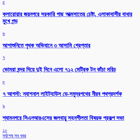
৫
কলারোয়ার জয়নগরে সরকারি গাছ আত্মসাতের চেষ্টা, এলাকাবাসীর বাধার
মুখে পন্ড
৬
আশাশুনিতে পৃথক অভিযানে ৩ আসামি গ্রেপ্তার
৭
ভোমরা বন্দর দিয়ে দুই দিনে এলো ৭১২ মেট্রিক টন কাঁচা মরিচ
৮
৭ আগস্ট: ন্যাশনাল লাইটহাউস ডে-সমুদ্রপথের নীরব পথপ্রদর্শক
৯
শ্যামনগরে সিএনআরএসের জলবায়ু সহনশীলতা বিষয়ক প্রকল্প সভা
১০
সর্বশেষ সব খবর