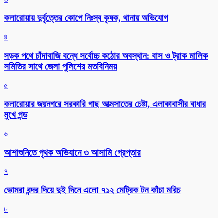
কলারোয়ায় দুর্বৃত্তের কোপে নিঃস্ব কৃষক, থানায় অভিযোগ
৪
সড়ক পথে চাঁদাবাজি বন্ধে সর্বোচ্চ কঠোর অবস্থান: বাস ও ট্রাক মালিক
সমিতির সাথে জেলা পুলিশের মতবিনিময়
৫
কলারোয়ার জয়নগরে সরকারি গাছ আত্মসাতের চেষ্টা, এলাকাবাসীর বাধার
মুখে পন্ড
৬
আশাশুনিতে পৃথক অভিযানে ৩ আসামি গ্রেপ্তার
৭
ভোমরা বন্দর দিয়ে দুই দিনে এলো ৭১২ মেট্রিক টন কাঁচা মরিচ
৮